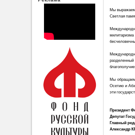
Мы выражаем 
Светлая памя
Международн
милитаризм
бесчеловечны
Международ
разделенный
благополучие
Мы обращаемс
Осетию и Абх
эти государст
Президент Ф
Депутат Гос
Главный ред
Александр 