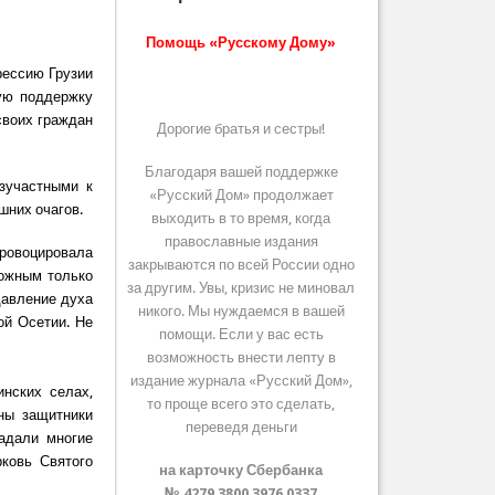
Помощь «Русскому Дому»
рессию Грузии
ую поддержку
своих граждан
Дорогие братья и сестры!
Благодаря вашей поддержке
зучастными к
«Русский Дом» продолжает
шних очагов.
выходить в то время, когда
православные издания
ровоцировала
закрываются по всей России одно
можным только
за другим. Увы, кризис не миновал
давление духа
никого. Мы нуждаемся в вашей
ой Осетии. Не
помощи. Если у вас есть
возможность внести лепту в
издание журнала «Русский Дом»,
нских селах,
то проще всего это сделать,
ны защитники
переведя деньги
адали многие
ковь Святого
на карточку Сбербанка
№ 4279 3800 3976 0337