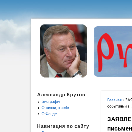
Александр Крутов
Вы здес
Главная
» ЗАЯ
Биография
событиями в
О жизни, о себе
О Фонде
ЗАЯВЛЕН
Навигация по сайту
письмен