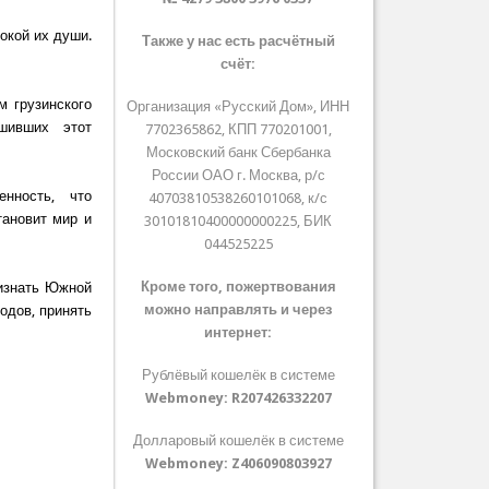
окой их души.
Также у нас есть расчётный
счёт:
 грузинского
Организация «Русский Дом», ИНН
шивших этот
7702365862, КПП 770201001,
Московский банк Сбербанка
России ОАО г. Москва, р/с
нность, что
40703810538260101068, к/с
ановит мир и
30101810400000000225, БИК
044525225
Кроме того, пожертвования
ризнать Южной
можно направлять и через
одов, принять
интернет:
Рублёвый кошелёк в системе
Webmoney:
R207426332207
Долларовый кошелёк в системе
Webmoney:
Z406090803927