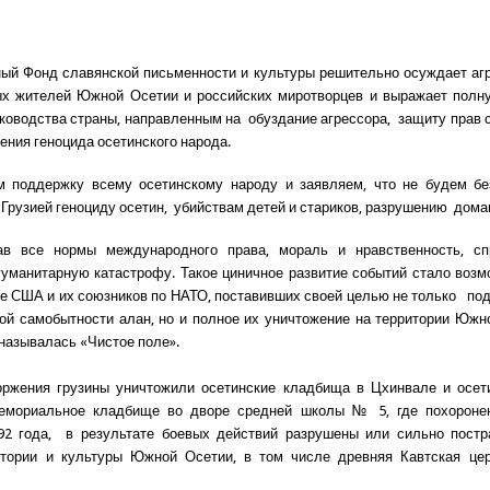
й Фонд славянской письменности и культуры решительно осуждает аг
ых жителей Южной Осетии и российских миротворцев и выражает полн
ководства страны, направленным на обуздание агрессора, защиту прав 
ения геноцида осетинского народа.
 поддержку всему осетинскому народу и заявляем, что не будем бе
Грузией геноциду осетин, убийствам детей и стариков, разрушению дома
рав все нормы международного права, мораль и нравственность, сп
уманитарную катастрофу. Такое циничное развитие событий стало воз
е США и их союзников по НАТО, поставивших своей целью не только по
ой самобытности алан, но и полное их уничтожение на территории Южн
 называлась «Чистое поле».
оржения грузины уничтожили осетинские кладбища в Цхинвале и осети
емориальное кладбище во дворе средней школы № 5, где похороне
92 года, в результате боевых действий разрушены или сильно постр
стории и культуры Южной Осетии, в том числе древняя Кавтская цер