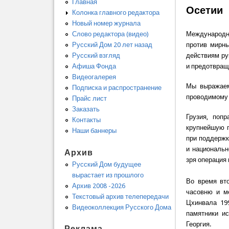
Главная
Осетии
Колонка главного редактора
Новый номер журнала
Слово редактора (видео)
Международны
Русский Дом 20 лет назад
против мирн
Русский взгляд
действиям ру
Афиша Фонда
и предотвращ
Видеогалерея
Мы выражаем
Подписка и распространение
проводимому 
Прайс лист
Заказать
Грузия, поп
Контакты
крупнейшую г
Наши баннеры
при поддержк
и национальн
Архив
зря операция
Русский Дом будущее
вырастает из прошлого
Во время вт
Архив 2008 -2026
часовню и м
Текстовый архив телепередачи
Цхинвала 19
Видеоколлекция Русского Дома
памятники и
Георгия.
Реклама