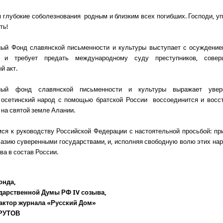
глубокие соболезнования родным и близким всех погибших. Господи, уп
ть!
ый Фонд славянской письменности и культуры выступает с осуждением
а и требует предать международному суду преступников, совер
й акт.
ный фонд славянской письменности и культуры выражает увере
 осетинский народ с помощью братской России воссоединится и восст
 на святой земле Алании.
я к руководству Российской Федерации с настоятельной просьбой: п
азию суверенными государствами, и, исполняя свободную волю этих нар
ва в состав России.
онда,
ударственной Думы РФ IV созыва,
актор журнала «Русский Дом»
КРУТОВ