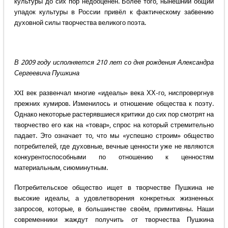
культуры до сих пор недооценён. Более того, нынешний общий
упадок культуры в России привёл к фактическому забвению
духовной силы творчества великого поэта.
В 2009 году исполняется 210 лет со дня рождения Александра
Сергеевича Пушкина
XXI век развенчал многие «идеалы» века ХХ-го, ниспровергнув
прежних кумиров. Изменилось и отношение общества к поэту.
Однако некоторые растерявшиеся критики до сих пор смотрят на
творчество его как на «товар», спрос на который стремительно
падает. Это означает то, что мы «успешно строим» общество
потребителей, где духовные, вечные ценности уже не являются
конкурентоспособными по отношению к ценностям
материальным, сиюминутным.
Потребительское общество ищет в творчестве Пушкина не
высокие идеалы, а удовлетворения конкретных жизненных
запросов, которые, в большинстве своём, примитивны. Наши
современники жаждут получить от творчества Пушкина