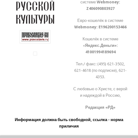
системе
Webmoney:
Z406090803927
Евро-кошелёк в системе
Webmoney:
E196200153466
Кошелёк в системе
«
Яндекс.Деньги»:
41001994189694
Тел./ факс: (495) 621-3502,
621-4618 (по подписке), 621-
4353.
С любовью о Христе, с верой
и надеждой в Россию,
Редакция «РД»
Информация должна быть свободной, ссылка - норма
приличия