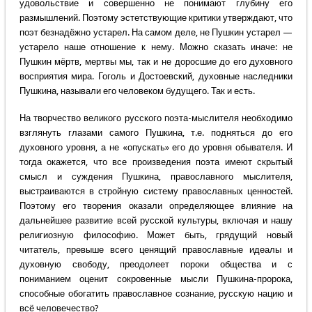
удовольствие и совершенно не понимают глубину его
размышлений. Поэтому эстетствующие критики утверждают, что
поэт безнадёжно устарел. На самом деле, не Пушкин устарел —
устарело наше отношение к нему. Можно сказать иначе: не
Пушкин мёртв, мертвы мы, так и не доросшие до его духовного
восприятия мира. Гоголь и Достоевский, духовные наследники
Пушкина, называли его человеком будущего. Так и есть.
На творчество великого русского поэта-мыслителя необходимо
взглянуть глазами самого Пушкина, т.е. подняться до его
духовного уровня, а не «опускать» его до уровня обывателя. И
тогда окажется, что все произведения поэта имеют скрытый
смысл и суждения Пушкина, православного мыслителя,
выстраиваются в стройную систему православных ценностей.
Поэтому его творения оказали определяющее влияние на
дальнейшее развитие всей русской культуры, включая и нашу
религиозную философию. Может быть, грядущий новый
читатель, превыше всего ценящий православные идеалы и
духовную свободу, преодолеет пороки общества и с
пониманием оценит сокровенные мысли Пушкина-пророка,
способные обогатить православное сознание, русскую нацию и
всё человечество?