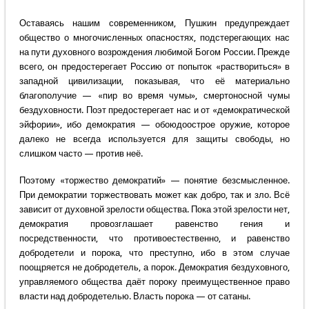
Оставаясь нашим современником, Пушкин предупреждает
общество о многочисленных опасностях, подстерегающих нас
на пути духовного возрождения любимой Богом России. Прежде
всего, он предостерегает Россию от попыток «раствориться» в
западной цивилизации, показывая, что её материально
благополучие — «пир во время чумы», смертоносной чумы
бездуховности. Поэт предостерегает нас и от «демократической
эйфории», ибо демократия — обоюдоострое оружие, которое
далеко не всегда используется для защиты свободы, но
слишком часто — против неё.
Поэтому «торжество демократий» — понятие безсмысленное.
При демократии торжествовать может как добро, так и зло. Всё
зависит от духовной зрелости общества. Пока этой зрелости нет,
демократия провозглашает равенство гения и
посредственности, что противоестественно, и равенство
добродетели и порока, что преступно, ибо в этом случае
поощряется не добродетель, а порок. Демократия бездуховного,
управляемого общества даёт пороку преимущественное право
власти над добродетелью. Власть порока — от сатаны.