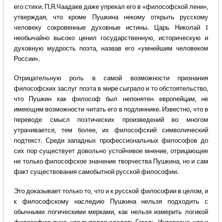
его стихи. П.Я.Чаадаев даже упрекал его в «философской лени»,
утверждая, что кроме Пушкина некому открыть русскому
человеку сокровенные духовные истины. Царь Николай I
необычайно высоко ценил государственную, историческую и
духовную мудрость поэта, назвав его «умнейшим человеком
России».
Отрицательную роль в самой возможности признания
философских заслуг поэта в мире сыграло и то обстоятельство,
что Пушкин как философ был непонятен европейцам, не
имеющим возможности читать его в подлиннике. Известно, что в
переводе смысл поэтических произведений во многом
утрачивается, тем более, их философский символический
подтекст. Среди западных профессиональных философов до
сих пор существует довольно устойчивое мнение, отрицающее
не только философское значение творчества Пушкина, но и сам
факт существования самобытной русской философии.
Это доказывает только то, что и к русской философии в целом, и
к философскому наследию Пушкина нельзя подходить с
обычными логическими мерками, как нельзя измерить логикой