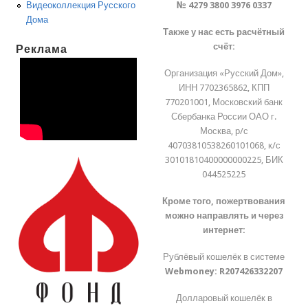
№ 4279 3800 3976 0337
Видеоколлекция Русского
Дома
Также у нас есть расчётный
счёт:
Реклама
Организация «Русский Дом»,
ИНН 7702365862, КПП
770201001, Московский банк
Сбербанка России ОАО г.
Москва, р/с
40703810538260101068, к/с
30101810400000000225, БИК
044525225
Кроме того, пожертвования
можно направлять и через
интернет:
Рублёвый кошелёк в системе
Webmoney:
R207426332207
Долларовый кошелёк в