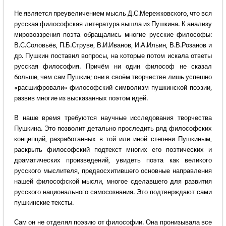
Не является преувеличением мысль Д.С.Мережковского, что вся
русская философская литература вышла из Пушкина. К анализу
мировоззрения поэта обращались многие русские философы:
В.С.Соловьёв, П.Б.Струве, В.И.Иванов, И.А.Ильин, В.В.Розанов и
др. Пушкин поставил вопросы, на которые потом искала ответы
русская философия. Причём ни один философ не сказал
больше, чем сам Пушкин; они в своём творчестве лишь успешно
«расшифровали» философский символизм пушкинской поэзии,
развив многие из высказанных поэтом идей.
В наше время требуются научные исследования творчества
Пушкина. Это позволит детально проследить ряд философских
концепций, разработанных в той или иной степени Пушкиным,
раскрыть философский подтекст многих его поэтических и
драматических произведений, увидеть поэта как великого
русского мыслителя, предвосхитившего основные направления
нашей философской мысли, многое сделавшего для развития
русского национального самосознания. Это подтверждают сами
пушкинские тексты.
Сам он не отделял поэзию от философии. Она пронизывала все