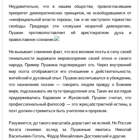
Неудивительно, что в нашем обществе, провозгласившем
приоритет демократических принципов, не освободившемся от
«неофициальной власти порока», так и не наступило торжество
свободы. Предвидя эти «ловушки незрелой демократии»,
Пушкин противопоставляет ей аристократизм духа и
православное сознание.
Не вызывает сомнения факт, что все великие поэты в силу своей
гениальности выражали мировоззрение своей эпохи и своего
народа. Пример Пушкина подтверждает это. Через внутренний
мир поэта отображается его отношение к действительности,
житейский и духовный опыт. Пушкин воспитывался в убеждении,
что назначение поэзии — говорить людям правду о Божием
мире, подсказывать им пути преодоления зла. Таких же взглядов
придерживались Карамзин и Жуковский. Пушкин считал, что
профессиональный философ — это жрец абстрактной истины, а
поэт должен стремиться быть учителем и пророком.
Разумеется, до такого масштаба дорастает не всякий. Но Россия
богата гениями: вслед за Пушкиным явились Николай
Васильевич Гоголь, Фёдор Михайлович Достоевский и другие.