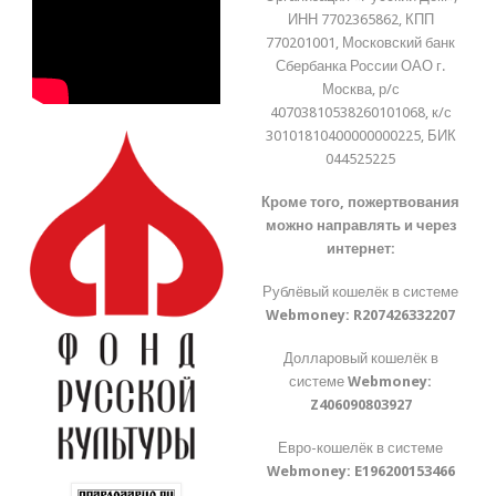
ИНН 7702365862, КПП
770201001, Московский банк
Сбербанка России ОАО г.
Москва, р/с
40703810538260101068, к/с
30101810400000000225, БИК
044525225
Кроме того, пожертвования
можно направлять и через
интернет:
Рублёвый кошелёк в системе
Webmoney:
R207426332207
Долларовый кошелёк в
системе
Webmoney:
Z406090803927
Евро-кошелёк в системе
Webmoney:
E196200153466