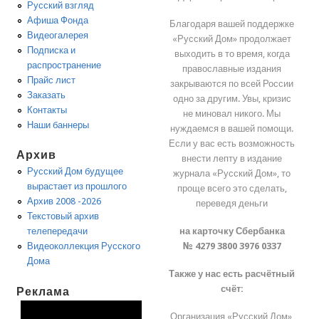
Русский взгляд
Афиша Фонда
Благодаря вашей поддержке
Видеогалерея
«Русский Дом» продолжает
Подписка и
выходить в то время, когда
распространение
православные издания
Прайс лист
закрываются по всей России
Заказать
одно за другим. Увы, кризис
Контакты
не миновал никого. Мы
Наши баннеры
нуждаемся в вашей помощи.
Если у вас есть возможность
Архив
внести лепту в издание
Русский Дом будущее
журнала «Русский Дом», то
вырастает из прошлого
проще всего это сделать,
Архив 2008 -2026
переведя деньги
Текстовый архив
на карточку Сбербанка
телепередачи
№ 4279 3800 3976 0337
Видеоколлекция Русского
Дома
Также у нас есть расчётный
счёт:
Реклама
Организация «Русский Дом»,