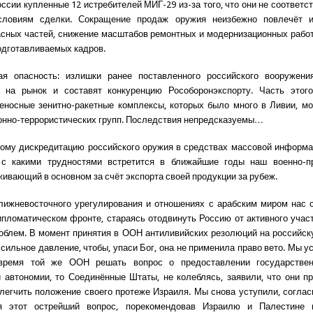
оссии купленные 12 истребителей МИГ-29 из-за того, что они не соответс
словиям сделки. Сокращение продаж оружия неизбежно повлечёт 
асных частей, снижение масштабов ремонтных и модернизационных рабо
одготавливаемых кадров.
ая опасность: излишки ранее поставленного российского вооружени
 на рынок и составят конкуренцию Рособоронэкспорту. Часть этого
еносные зенитно-ракетные комплексы, которых было много в Ливии, мо
онно-террористических групп. Последствия непредсказуемы…
тому дискредитацию российского оружия в средствах массовой информа
 с какими трудностями встретится в ближайшие годы наш военно-
живающий в основном за счёт экспорта своей продукции за рубеж.
лижневосточного урегулирования и отношениях с арабским миром нас 
ипломатическом фронте, стараясь отодвинуть Россию от активного учас
облем. В момент принятия в ООН антиливийских резолюций на российс
сильное давление, чтобы, упаси Бог, она не применила право вето. Мы у
ремя той же ООН решать вопрос о предоставлении государствен
 автономии, то Соединённые Штаты, не колеблясь, заявили, что они п
блегчить положение своего протеже Израиля. Мы снова уступили, соглас
я этот острейший вопрос, порекомендовав Израилю и Палестине 