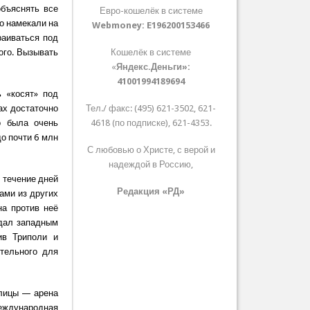
бъяснять все
Евро-кошелёк в системе
о намекали на
Webmoney:
E196200153466
раиваться под
ого. Вызывать
Кошелёк в системе
«
Яндекс.Деньги»:
41001994189694
 «косят» под
ах достаточно
Тел./ факс: (495) 621-3502, 621-
о была очень
4618 (по подписке), 621-4353.
о почти 6 млн
С любовью о Христе, с верой и
надеждой в Россию,
 течение дней
Редакция «РД»
ами из других
на против неё
ждал западным
ив Триполи и
тельного для
улицы — арена
еждународная