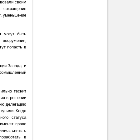
твовали своим
и сокращение
т, уменьшение
я могут быть
 вооружения,
гут попасть в
ции Запада, и
промышленный
сильно теснит
тия в решении
кую делегацию
ступили. Когда
ного статуса
рименят право
ились снять с
поработать в