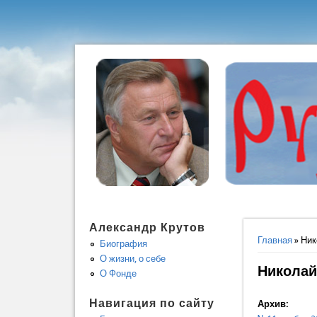
Александр Крутов
Вы здес
Главная
» Ник
Биография
О жизни, о себе
Николай
О Фонде
Навигация по сайту
Архив: