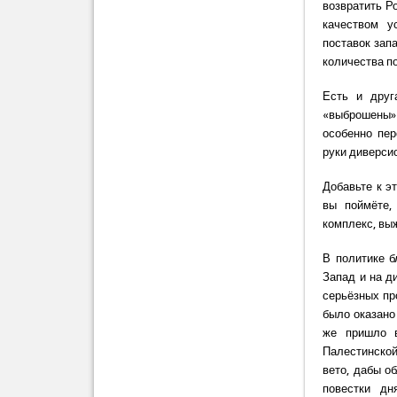
возвратить Р
качеством у
поставок зап
количества п
Есть и друг
«выброшены»
особенно пер
руки диверси
Добавьте к э
вы поймёте,
комплекс, вы
В политике б
Запад и на д
серьёзных пр
было оказано 
же пришло в
Палестинской
вето, дабы о
повестки дн