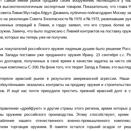
ет самый ёмкий рынок продажи своих вооружений, являющихся у нас
 высокотехнологичным экспортным товаром. Показательно, что глава 
совета Ливии Мустафа Абдул Джамиль публично поблагодарил Москву за т
о на резолюции Совета Безопасности №1970 и №1973, развязавшие ру
военных операций в Ливии, и гордо заявил, что его страна более не
ружии. Замечу, что было подписано с Ливией контрактов на поставку оруж
в, которых мы теперь уже не получим.
х покупателей российского оружия ледяным душем было решение Росс
м Запада поставки уже проданного оружия Ирану. 23 сентября с.г. Р
н долларов, полученных в своё время в качестве задатка за чисто о
ные комплексы С-300. На фоне того, что творит Запад в Ливии, это выгля
теряли иракский рынок в результате американской агрессии. Наши
обнулёнными» оказались контракты на продажу оружия и строительство
ов. И ещё нас почти принудили простить прежний иракский долг в 
правлении «дрейфуют» и другие страны этого региона, армии которых 
ы оружием российского производства. Этому способствуют, кроме 
лабление нашего отечественного военно-промышленного комплек
лизм торговцев оружием. В памяти остался горький осадок от ре