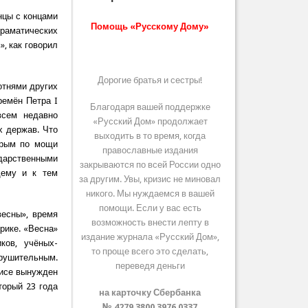
нцы с концами
Помощь «Русскому Дому»
раматических
, как говорил
Дорогие братья и сестры!
отнями других
ремён Петра I
Благодаря вашей поддержке
всем недавно
«Русский Дом» продолжает
х держав. Что
выходить в то время, когда
орым по мощи
православные издания
дарственными
закрываются по всей России одно
щему и к тем
за другим. Увы, кризис не миновал
никого. Мы нуждаемся в вашей
помощи. Если у вас есть
весны», время
возможность внести лепту в
рике. «Весна»
издание журнала «Русский Дом»,
ков, учёных-
то проще всего это сделать,
крушительным.
переведя деньги
нисе вынужден
торый 23 года
на карточку Сбербанка
№ 4279 3800 3976 0337