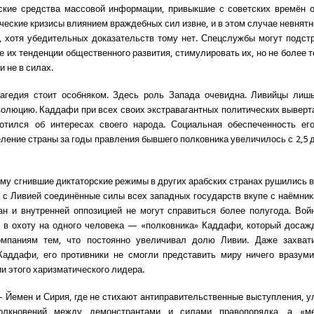
ские средства массовой информации, привыкшие с советских времён о
ческие кризисы влиянием враждебных сил извне, и в этом случае невнятн
 хотя убедительных доказательств тому нет. Спецслужбы могут подст
 их тенденции общественного развития, стимулировать их, но не более т
 не в силах.
рагедия стоит особняком. Здесь роль Запада очевидна. Ливийцы лишь
олюцию. Каддафи при всех своих экстравагантных политических выверт
ботился об интересах своего народа. Социальная обеспеченность ег
еление страны за годы правления бывшего полковника увеличилось с 2,5 д
ему сгнившие диктаторские режимы в других арабских странах рушились в
а с Ливией соединённые силы всех западных государств вкупе с наёмник
ан и внутренней оппозицией не могут справиться более полугода. Вой
 в охоту на одного человека — «полковника» Каддафи, который доса
мпаниям тем, что постоянно увеличивал долю Ливии. Даже захват
Каддафи, его противники не смогли представить миру ничего вразуми
и этого харизматического лидера.
 Йемен и Сирия, где не стихают антиправительственные выступления, 
олкновений между демонстрантами и силами правопорядка, а «м