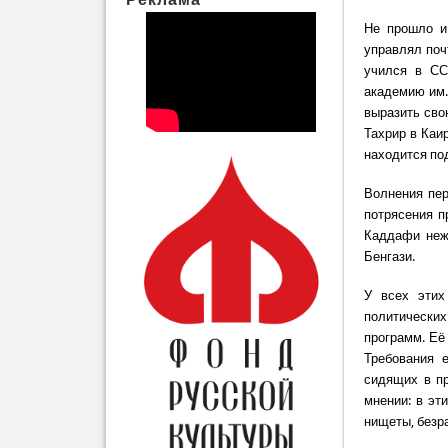
Не прошло и
управлял поч
учился в СС
академию им.
выразить сво
Тахрир в Каир
находится по
Волнения пер
потрясения п
Каддафи нежд
Бенгази.
У всех этих
политически
программ. Её
Требования 
сидящих в пр
мнении: в эт
нищеты, безр