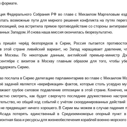
 формате.
ация Федерального Собрания РФ во главе с Михаилом Маргеловым езд
упать возможные пути для мирного решения конфликта на путях перег
позицией, она встретила прямое противодействие со стороны антиправ
анных Западом. И снова наша миссия окончилась безрезультатно.
да пришёл черёд безпорядков в Сирии, Россия пытается противосто
 в этой стране ливийский вариант, но Запад наращивает давление, ч
ие Москвы. По некоторым данным, английский премьер-министр Д
сентябре с визитом в Москву главным образом для того, чтобы уб
оддержать Сирию.
аз послала в Сирию делегацию парламентариев во главе с Михаилом М
ё задачей является «верификация» фактов, которые столь усердно м
ажают грубое силовое подавление оппозиции в этой стране. Конечно, н
астно смотреть, как будет свергнуто последнее дружественно настро
тельство, но общий ход событий с учётом скоординированных действий
не предвещает ничего хорошего. В Сирии мы можем в случае падения 
Асада потерять единственный в Средиземноморье опорный пункт в 
монтная база и ресурсы для жизнеобеспечения кораблей военно-морского