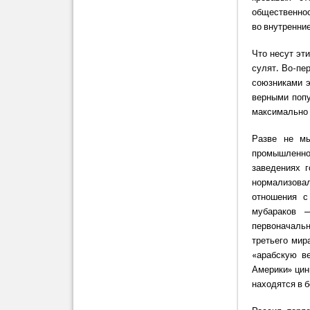
общественнос
во внутренние
Что несут эт
сулят. Во-пе
союзниками э
верными попу
максимально
Разве не мы
промышленнос
заведениях г
нормализовал
отношения с
мубараков 
первоначаль
третьего мир
«арабскую в
Америки» цин
находятся в б