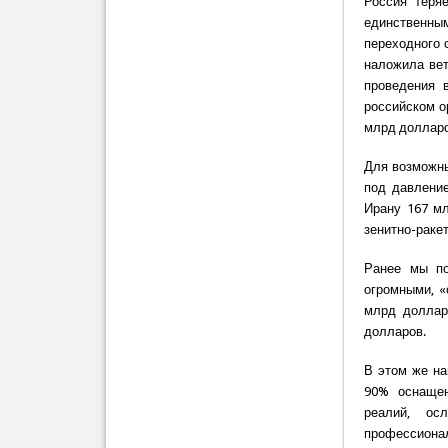
Россия теря
единственным
переходного 
наложила вет
проведения 
российском о
млрд долларо
Для возможны
под давление
Ирану 167 мл
зенитно-ракет
Ранее мы по
огромными, «
млрд доллар
долларов.
В этом же на
90% оснащен
реалий, ос
профессиона