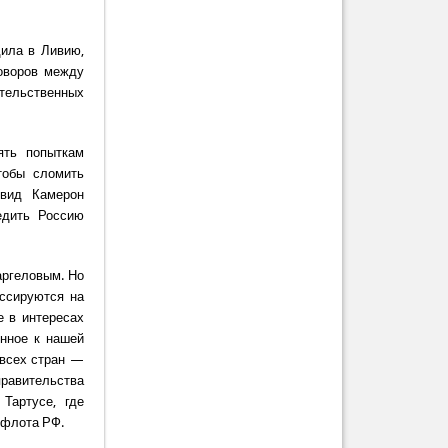
ила в Ливию,
оворов между
ительственных
ять попыткам
тобы сломить
эвид Камерон
едить Россию
аргеловым. Но
уссируются на
е в интересах
енное к нашей
 всех стран —
правительства
Тартусе, где
 флота РФ.