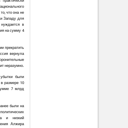
 практически
Национального
о, что она не
ки Западу для
 нуждается в
ия на сумму 4
ии прекратить
оссия вернула
боронительные
дит неразумно.
 убытки были
 в размере 10
сумме 7 млрд
ранее были на
политических
са и низкий
шения Алжира