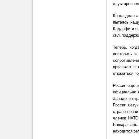
двустороннем
Когда делег
пытаясь нащ
Каддафи и оп
сил, поддерж
Теперь, ког
повторить и
сопротивлен
приезжал в 
отказаться п
Россия ещё р
официально е
Западе и отр
России безуч
стране прави
членов НАТО 
Башара аль-
находится ре