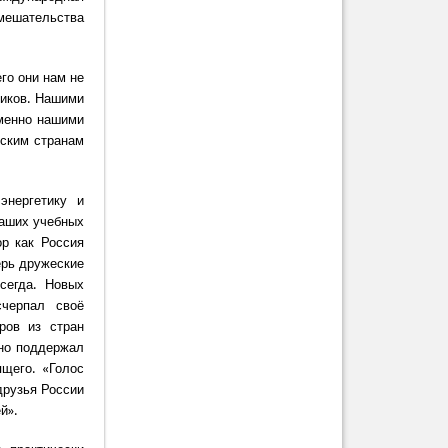
вмешательства
го они нам не
чиков. Нашими
именно нашими
бским странам
энергетику и
наших учебных
ор как Россия
ерь дружеские
сегда. Новых
черпал своё
ров из стран
вно поддержал
щего. «Голос
друзья России
й».