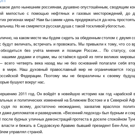
011
 какое дело нынешним россиянам, душевно опустошённым, сводящим ко
ей милостью с помощью нефтяных и газовых месторождений, до д
угих регионах мира? Нам бы самим «день продержаться да ночь простоять»
льчиш. Но не смиряется русская душа с такой тоскливой убогостью.
злично, на каком месте мы будем сидеть за обеденным столом с двумя с
ас будут величать, встречать и провожать. Мы привыкли к тому, что со в
обходиться без учёта мнения и позиции России… По статусу, со
 нашими дедами и отцами, мы остаёмся одной из пяти великих мировы
 — всего четверть века назад мы не без оснований полагали себя вт
м в мире. Наш духовный православный мир не ограничивается госу
оссийской Федерации. Поэтому мы не безразличны к своему буду
торые бушуют вокруг нас.
вершению 2011 год. Он войдёт в новейшую историю как год «арабской 
льных и политических изменений на Ближнем Востоке и в Северной Аф
 судя по всему, достаточно неожиданно, захватив врасплох полити
и даже дипломатов и разведчиков. «Весенний ледоход» был бурным и со
1 после бурных уличных демонстраций протеста в доселе спокойном Ту
т власти и бежать в Саудовскую Аравию бывший президент Бен-Али, ко
облем управлял страной.