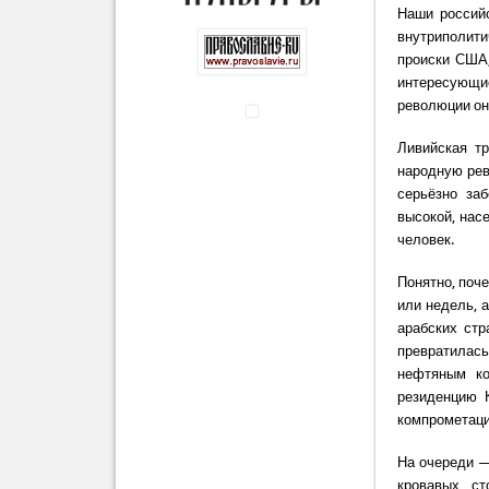
Наши россий
внутриполити
происки США,
интересующие
революции они
Ливийская т
народную рев
серьёзно за
высокой, нас
человек.
Понятно, поч
или недель, 
арабских стр
превратилась
нефтяным ко
резиденцию 
компрометаци
На очереди —
кровавых ст