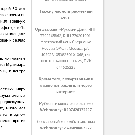
торой 30 лет
Также у нас есть расчётный
своё время он
счёт:
нчил военную
лефону, чтобы
Организация «Русский Дом», ИНН
льной площади
7702365862, КПП 770201001,
тован и сейчас
Московский банк Сбербанка
России ОАО г. Москва, р/с
40703810538260101068, к/с
ь, но главные
30101810400000000225, БИК
ника Муаммара
044525225
аны, в центре
Кроме того, пожертвования
можно направлять и через
вестных миру
интернет:
азумительных
предсказуемы.
Рублёвый кошелёк в системе
х, много лет
Webmoney:
R207426332207
дятся в одном
х масс против
Долларовый кошелёк в системе
я.
Webmoney:
Z406090803927