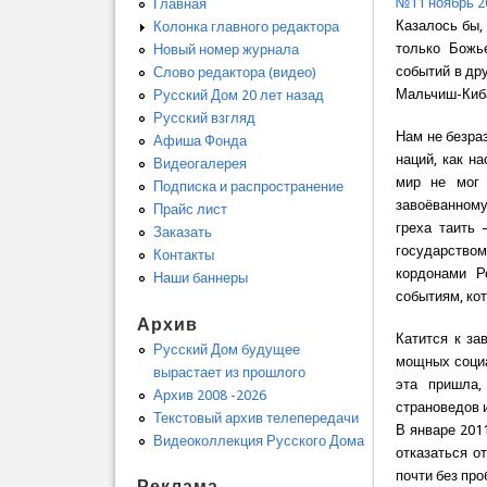
№11 ноябрь 2
Главная
Казалось бы,
Колонка главного редактора
только Божь
Новый номер журнала
событий в др
Слово редактора (видео)
Мальчиш-Киба
Русский Дом 20 лет назад
Русский взгляд
Нам не безра
Афиша Фонда
наций, как н
Видеогалерея
мир не мог 
Подписка и распространение
завоёванному
Прайс лист
греха таить
Заказать
государство
Контакты
кордонами Р
Наши баннеры
событиям, ко
Архив
Катится к за
Русский Дом будущее
мощных социа
вырастает из прошлого
эта пришла,
Архив 2008 -2026
страноведов 
Текстовый архив телепередачи
В январе 201
Видеоколлекция Русского Дома
отказаться о
почти без пр
Реклама