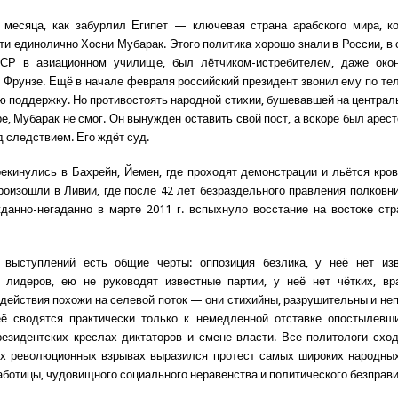
 месяца, как забурлил Египет — ключевая страна арабского мира, ко
ти единолично Хосни Мубарак. Этого политика хорошо знали в России, в 
СР в авиационном училище, был лётчиком-истребителем, даже око
 Фрунзе. Ещё в начале февраля российский президент звонил ему по те
ю поддержку. Но противостоять народной стихии, бушевавшей на центра
е, Мубарак не смог. Он вынужден оставить свой пост, а вскоре был арес
д следствием. Его ждёт суд.
екинулись в Бахрейн, Йемен, где проходят демонстрации и льётся кров
роизошли в Ливии, где после 42 лет безраздельного правления полков
анно-негаданно в марте 2011 г. вспыхнуло восстание на востоке стр
 выступлений есть общие черты: оппозиция безлика, у неё нет из
х лидеров, ею не руководят известные партии, у неё нет чётких, вр
 действия похожи на селевой поток — они стихийны, разрушительны и не
её сводятся практически только к немедленной отставке опостылевши
езидентских креслах диктаторов и смене власти. Все политологи схо
их революционных взрывах выразился протест самых широких народны
аботицы, чудовищного социального неравенства и политического безправи