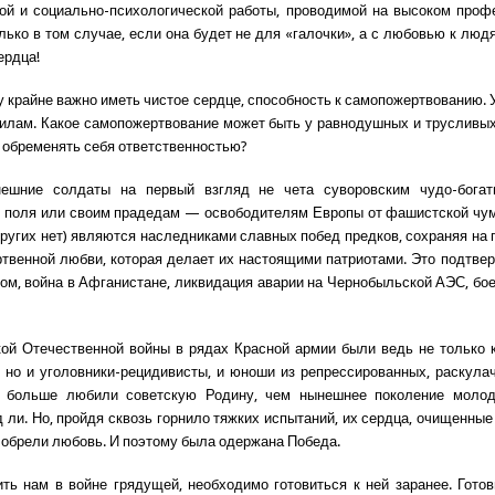
ой и социально-психологической работы, проводимой на высоком про
лько в том случае, если она будет не для «галочки», а с любовью к людя
сердца!
у крайне важно иметь чистое сердце, способность к самопожертвованию. 
силам. Какое самопожертвование может быть у равнодушных и трусливых
обременять себя ответственностью?
нешние солдаты на первый взгляд не чета суворовским чудо-богат
 поля или своим прадедам — освободителям Европы от фашистской чум
других нет) являются наследниками славных побед предков, сохраняя на 
ртвенной любви, которая делает их настоящими патриотами. Это подтве
ком, война в Афганистане, ликвидация аварии на Чернобыльской АЭС, бо
ой Отечественной войны в рядах Красной армии были ведь не только
 но и уголовники-рецидивисты, и юноши из репрессированных, раскула
 больше любили советскую Родину, чем нынешнее поколение мол
 ли. Но, пройдя сквозь горнило тяжких испытаний, их сердца, очищенные
 обрели любовь. И поэтому была одержана Победа.
ть нам в войне грядущей, необходимо готовиться к ней заранее. Гото