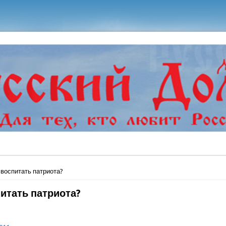
ь
 воспитать патриота?
питать патриота?