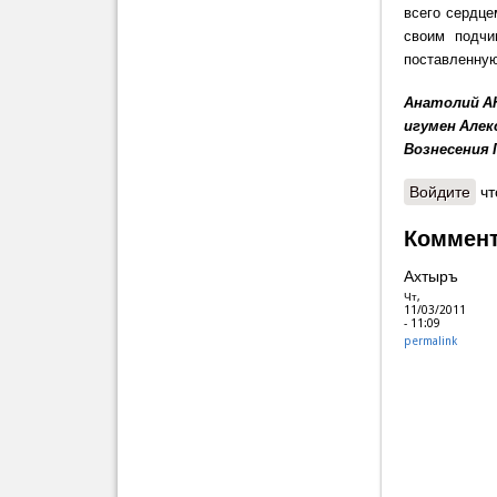
всего сердце
своим подчи
поставленную
Анатолий А
игумен Алек
Вознесения 
Войдите
чт
Коммен
Ахтыръ
Чт,
11/03/2011
- 11:09
permalink