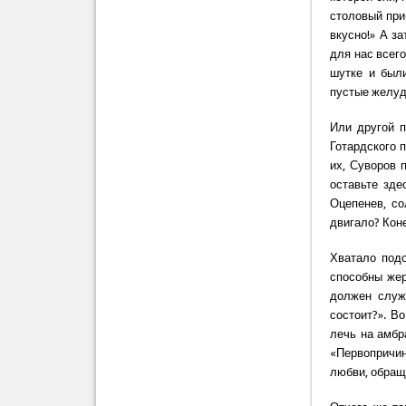
столовый при
вкусно!» А з
для нас всег
шутке и был
пустые желуд
Или другой п
Готардского 
их, Суворов 
оставьте зде
Оцепенев, с
двигало? Кон
Хватало под
способны жер
должен служ
состоит?». В
лечь на амбр
«Первопричин
любви, обраще