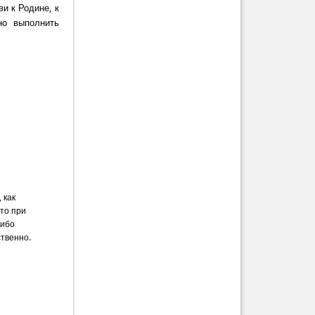
и к Родине, к
но выполнить
 как
что при
либо
ственно.