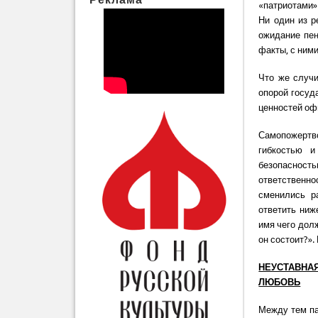
«патриотами»
Ни один из р
ожидание пен
факты, с ними
Что же случи
опорой госуд
ценностей оф
Самопожертв
гибкостью и
безопасност
ответственн
сменились р
ответить ниж
имя чего дол
он состоит?».
НЕУСТАВНА
ЛЮБОВЬ
Между тем па