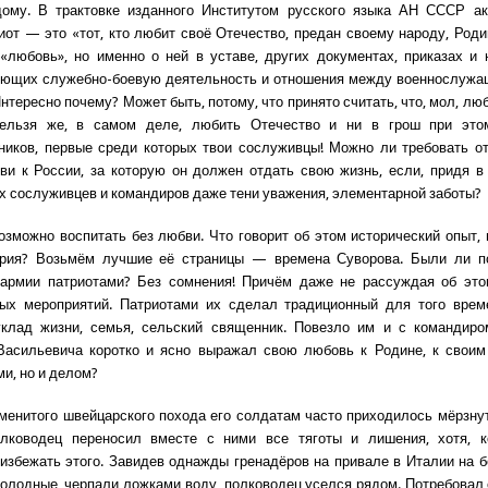
дому. В трактовке изданного Институтом русского языка АН СССР ак
иот — это «тот, кто любит своё Отечество, предан своему народу, Роди
«любовь», но именно о ней в уставе, других документах, приказах и 
ующих служебно-боевую деятельность и отношения между военнослужащ
нтересно почему? Может быть, потому, что принято считать, что, мол, лю
ельзя же, в самом деле, любить Отечество и ни в грош при это
ников, первые среди которых твои сослуживцы! Можно ли требовать о
и к России, за которую он должен отдать свою жизнь, если, придя в
их сослуживцев и командиров даже тени уважения, элементарной заботы?
озможно воспитать без любви. Что говорит об этом исторический опыт,
ория? Возьмём лучшие её страницы — времена Суворова. Были ли п
 армии патриотами? Без сомнения! Причём даже не рассуждая об этом
ных мероприятий. Патриотами их сделал традиционный для того врем
уклад жизни, семья, сельский священник. Повезло им и с командиро
Васильевича коротко и ясно выражал свою любовь к Родине, к своим
ми, но и делом?
менитого швейцарского похода его солдатам часто приходилось мёрзнут
олководец переносил вместе с ними все тяготы и лишения, хотя, к
избежать этого. Завидев однажды гренадёров на привале в Италии на бе
 голодные, черпали ложками воду, полководец уселся рядом. Потребовал 