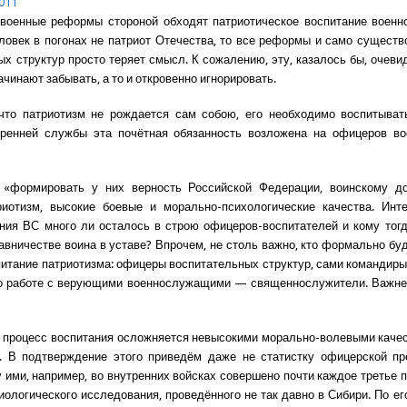
011
военные реформы стороной обходят патриотическое воспитание военн
ловек в погонах не патриот Отечества, то все реформы и само существ
ых структур просто теряет смысл. К сожалению, эту, казалось бы, очеви
чинают забывать, а то и откровенно игнорировать.
что патриотизм не рождается сам собою, его необходимо воспитыват
тренней службы эта почётная обязанность возложена на офицеров во
«формировать у них верность Российской Федерации, воинскому до
риотизм, высокие боевые и морально-психологические качества. Инт
ия ВС много ли осталось в строю офицеров-воспитателей и кому тог
тавничестве воина в уставе? Впрочем, не столь важно, кто формально буд
питание патриотизма: офицеры воспитательных структур, сами командиры
о работе с верующими военнослужащими — священнослужители. Важне
 процесс воспитания осложняется невысокими морально-волевыми каче
. В подтверждение этого приведём даже не статистку офицерской пр
 ими, например, во внутренних войсках совершено почти каждое третье п
иологического исследования, проведённого не так давно в Сибири. По ег