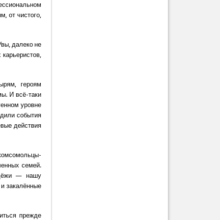
фессиональном
м, от чистого,
Увы, далеко не
 карьеристов,
ырям, героям
ы. И всё-таки
генном уровне
рдили события
евые действия
 комсомольцы-
ченных семей.
одёжи — нашу
 и закалённые
виться прежде