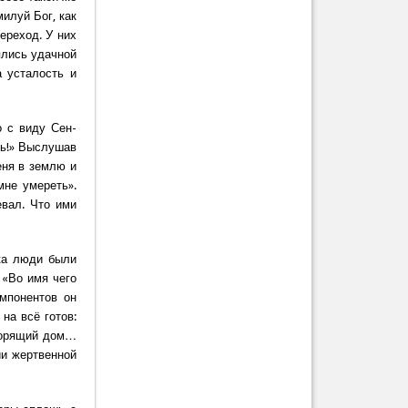
илуй Бог, как
ереход. У них
ялись удачной
 усталость и
о с виду Сен-
ль!» Выслушав
еня в землю и
мне умереть».
вал. Что ими
ка люди были
 «Во имя чего
мпонентов он
на всё готов:
 горящий дом…
ии жертвенной