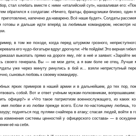
бор, стал хлебать вместе с ними «италийский суп», нахваливая его: «Пом
атем обратился к солдатам: «Ничего, братцы, французишки близко, один п
о приготовлено, напечено да наварено. Всё наше будет». Солдаты рассме
и готовы и дальше идти вперёд за любимым командиром, несмотря на
ки.
ример, в том же походе, когда перед штурмом грозного, неприступног
перевала его чудо-богатыри вдруг дрогнули: «Не пойдём! Это верная гибе
приказал выкопать прямо на дороге яму, лёг в неё и заявил: «Заройте м
сь своего генерала. Вы — не мои дети, а я вам боле не отец. Лучше 
олдаты уже через минуту ринулись в бой и… взяли неприступный пере
ечно, сыновья любовь к своему командиру.
обных ярких примеров в нашей армии и в дальнейшем, до тех пор, по
твовать собой. Вот и ответ учёным мужам-полковникам, вопрошавшим:
ить офицер?» и «Что такое патриотизм военнослужащего, из каких ко
о имя любви и из любви прежде всего. Если по-настоящему любишь, то 
азуру; подняться под пулями снайпера в атаку; спасая людей, войти в
а изменения системы ценностей у офицерского состава» — в оскуден
нии её на себя.