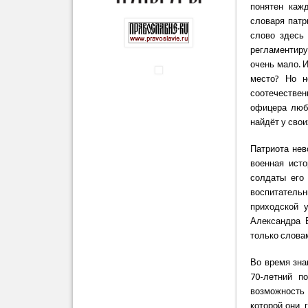
понятен каж
словаря патр
слово здесь 
регламентир
очень мало. И
место? Но н
соотечествен
офицера любв
найдёт у сво
Патриота нев
военная ист
солдаты его
воспитатель
приходской 
Александра 
только слова
Во время зна
70-летний п
возможность 
которой они,