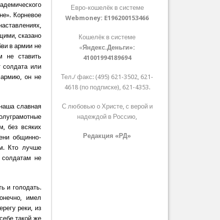
адемического
Евро-кошелёк в системе
не». Корневое
Webmoney:
E196200153466
наставлениях,
ими, сказано
Кошелёк в системе
бви в армии не
«
Яндекс.Деньги»:
м не ставить
41001994189694
т солдата или
 армию, он не
Тел./ факс: (495) 621-3502, 621-
4618 (по подписке), 621-4353.
 наша славная
С любовью о Христе, с верой и
олуграмотные
надеждой в Россию,
, без всяких
Редакция «РД»
ени общинно-
м. Кто лучше
 солдатам не
ь и голодать.
онечно, имел
регу реки, из
себе такой же