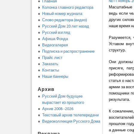
№11 ноябрь 2
Главная
Масштабные 
Колонка главного редактора
ведь если че
Новый номер журнала
других силов
Слово редактора (видео)
наше время на
Русский Дом 20 лет назад
Русский взгляд
Разумеется, 
Афиша Фонда
Уставом вну
Видеогалерея
структур.
Подписка и распространение
Прайс лист
Они должны 
Заказать
присяге, пат
Контакты
реформирован
Наши баннеры
статья о нас
армии за вос
Архив
помощники п
Русский Дом будущее
результата.
вырастает из прошлого
Архив 2008 -2026
К сожалению,
Текстовый архив телепередачи
воспитателей
Видеоколлекция Русского Дома
прошлом году
а данные соц
Реклама