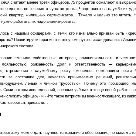
 себя считают менее трети офицеров, 75 процентов сожалеют о выбранн
еспондентов не говорил о чувстве долга. Чаще всего на службе их уде
сий, квартир, жилищных сертификатов… Тяжело и больно это читать. 
 нужно работать, их надо анализировать.
лось с нашими офицерами, с теми, кто изначально призван быть «хре
арства? Процитируем фрагмент вышеупомянутого исследования: «Измен
ицерского состава.
ование сменили собственные интересы, принципиальность и честнос
 лояльностью, обязанность, долг и ответственность — карьериз
ью, стремление к служебному росту сменилось нежеланием нести 
ости за состояние дел, качество принимаемых решений, решитель
авнодушием, ленью и личной трусостью». Почему это произошло, м
е. Сами авторы исследований, военные учёные, в конце своей работы в
жен служить офицер?» и «Что такое патриотизм военнослужащего, из каки
 Как говорится, приехали…
Я
триотизму можно дать научное толкование и обоснование, но смысл этог