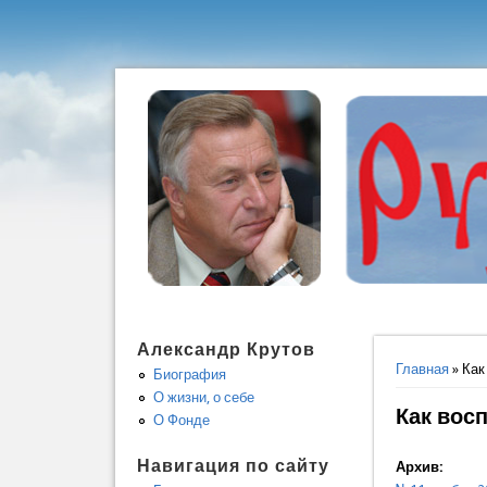
Александр Крутов
Вы здес
Главная
» Как
Биография
О жизни, о себе
Как вос
О Фонде
Навигация по сайту
Архив: