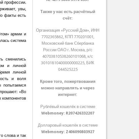
ой профессии.
рживает, увы,
Также у нас есть расчётный
Но факты есть
счёт:
Организация «Русский Дом», ИНН
бтом» армии и
7702365862, КПП 770201001,
илась система
Московский банк Сбербанка
России ОАО г. Москва, р/с
40703810538260101068, к/с
ть сменились
30101810400000000225, БИК
мом и личной
044525225
бремя личной
ность и воля
Кроме того, пожертвования
ы попытаемся
можно направлять и через
опрошают: «Во
интернет:
х компонентов
Рублёвый кошелёк в системе
Webmoney:
R207426332207
Долларовый кошелёк в системе
Webmoney:
Z406090803927
о слова и так