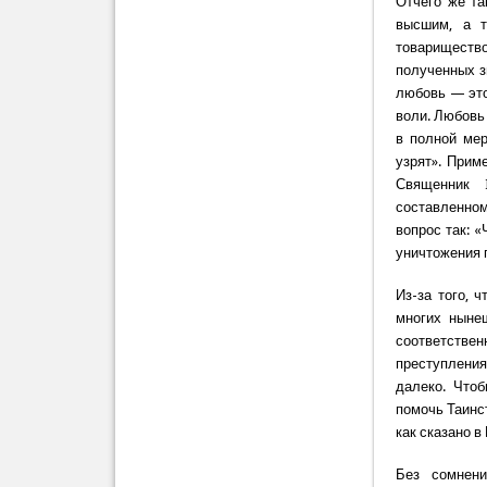
Отчего же та
высшим, а т
товариществ
полученных зн
любовь — это
воли. Любовь 
в полной мер
узрят». Прим
Священник I
составленно
вопрос так: 
уничтожения
Из-за того, 
многих нынеш
соответствен
преступлени
далеко. Что
помочь Таинст
как сказано в
Без сомнен