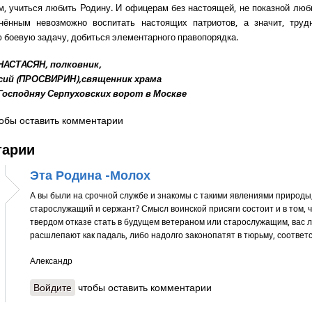
м, учиться любить Родину. И офицерам без настоящей, не показной любв
нённым невозможно воспитать настоящих патриотов, а значит, труд
 боевую задачу, добиться элементарного правопорядка.
НАСТАСЯН, полковник,
сий (ПРОСВИРИН),священник храма
Господняу Серпуховских ворот в Москве
обы оставить комментарии
тарии
Эта Родина -Молох
А вы были на срочной службе и знакомы с такими явлениями природы,
старослужащий и сержант? Смысл воинской присяги состоит и в том, 
твердом отказе стать в будущем ветераном или старослужащим, вас 
расшлепают как падаль, либо надолго законопатят в тюрьму, соответ
Александр
Войдите
чтобы оставить комментарии