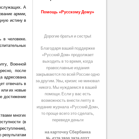
ослужащих. А
Помощь «Русскому Дому»
ование армии,
дную истину в
Дорогие братья и сестры!
ь в человеке.
спитательных
Благодаря вашей поддержке
«Русский Дом» продолжает
выходить в то время, когда
лгу, Военной
православные издания
ересно, после
закрываются по всей России одно
да адресована
за другим. Увы, кризис не миновал
ет отвечать в
никого. Мы нуждаемся в вашей
 или их новые
помощи. Если у вас есть
е достижение
возможность внести лепту в
издание журнала «Русский Дом»,
то проще всего это сделать,
ствами многих
переведя деньги
еступности (в
реступление),
на карточку Сбербанка
о результатам
№ 4279 3800 3976 0337