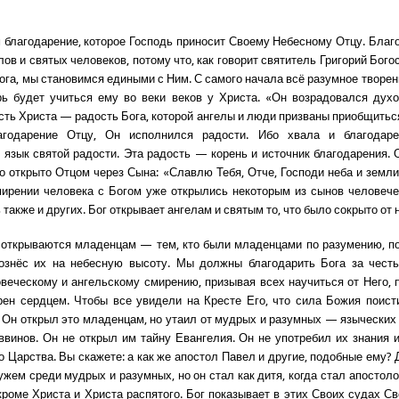
благодарение, которое Господь приносит Своему Небесному Отцу. Благ
ов и святых человеков, потому что, как говорит святитель Григорий Бого
ога, мы становимся едиными с Ним. С самого начала всё разумное творен
рь будет учиться ему во веки веков у Христа. «Он возрадовался ду
сть Христа — радость Бога, которой ангелы и люди призваны приобщитьс
агодарение Отцу, Он исполнился радости. Ибо хвала и благода
 язык святой радости. Эта радость — корень и источник благодарения. 
что открыто Отцом через Сына: «Славлю Тебя, Отче, Господи неба и земли
ирении человека с Богом уже открылись некоторым из сынов человече
 также и других. Бог открывает ангелам и святым то, что было сокрыто от 
открываются младенцам — тем, кто были младенцами по разумению, п
ознёс их на небесную высоту. Мы должны благодарить Бога за честь
веческому и ангельскому смирению, призывая всех научиться от Него, 
рен сердцем. Чтобы все увидели на Кресте Его, что сила Божия поис
 Он открыл это младенцам, но утаил от мудрых и разумных — язычески
ввинов. Он не открыл им тайну Евангелия. Он не употребил их знания 
о Царства. Вы скажете: а как же апостол Павел и другие, подобные ему? 
жем среди мудрых и разумных, но он стал как дитя, когда стал апостолом
 кроме Христа и Христа распятого. Бог показывает в этих Своих судах С