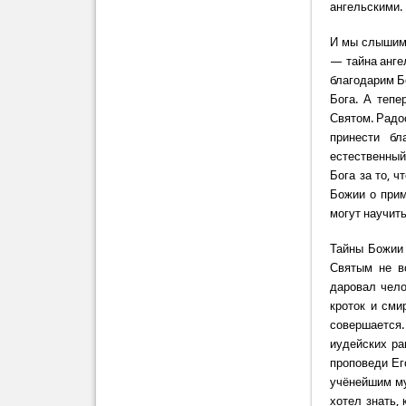
ангельскими.
И мы слышим 
— тайна ангел
благодарим Б
Бога. А тепе
Святом. Радо
принести бл
естественный
Бога за то, 
Божии о прим
могут научить
Тайны Божии 
Святым не в
даровал чело
кроток и сми
совершается.
иудейских ра
проповеди Ег
учёнейшим му
хотел знать,