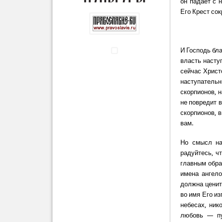
он падает с н
Его Крест сок
И Господь бла
власть наступ
сейчас Христ
наступатель
скорпионов, 
не повредит в
скорпионов, в
вам.
Но смысл на
радуйтесь, ч
главным образ
имена ангело
должна ценит
во имя Его из
небесах, ник
любовь — пу