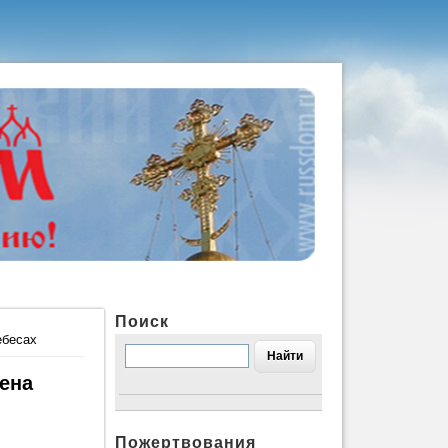
Поиск
ебесах
мена
Пожертвования