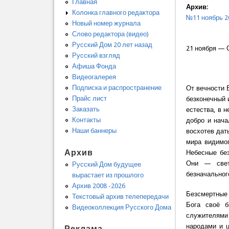
Главная
Архив:
Колонка главного редактора
№11 ноябрь 2
Новый номер журнала
Слово редактора (видео)
Русский Дом 20 лет назад
21 ноября — 
Русский взгляд
Афиша Фонда
Видеогалерея
Подписка и распространение
От вечности 
Прайс лист
безконечный 
Заказать
естества, в 
Контакты
добро и нача
Наши баннеры
восхотев дат
мира видимо
Архив
Небесные бе
Они — свет
Русский Дом будущее
безначальног
вырастает из прошлого
Архив 2008 -2026
Безсмертные 
Текстовый архив телепередачи
Бога своё б
Видеоколлекция Русского Дома
служителями 
народами и ц
Реклама