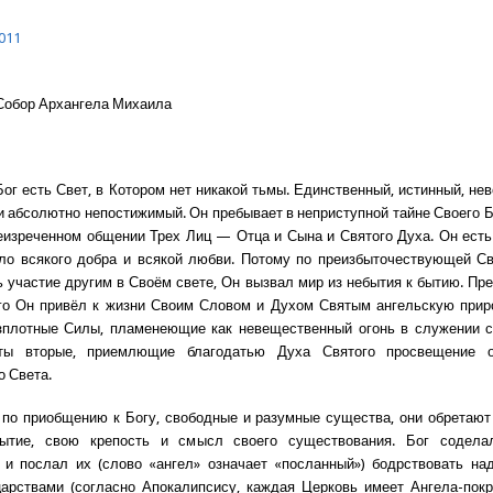
011
Собор Архангела Михаила
Бог есть Свет, в Котором нет никакой тьмы. Единственный, истинный, не
и абсолютно непостижимый. Он пребывает в неприступной тайне Своего 
неизреченном общении Трех Лиц — Отца и Сына и Святого Духа. Он ест
ло всякого добра и всякой любви. Потому по преизбыточествующей Св
ь участие другим в Своём свете, Он вызвал мир из небытия к бытию. Пр
го Он привёл к жизни Своим Словом и Духом Святым ангельскую приро
зплотные Силы, пламенеющие как невещественный огонь в служении с
ы вторые, приемлющие благодатью Духа Святого просвещение о
о Света.
по приобщению к Богу, свободные и разумные существа, они обретают
ытие, свою крепость и смысл своего существования. Бог содел
и послал их (слово «ангел» означает «посланный») бодрствовать на
арствами (согласно Апокалипсису, каждая Церковь имеет Ангела-покр