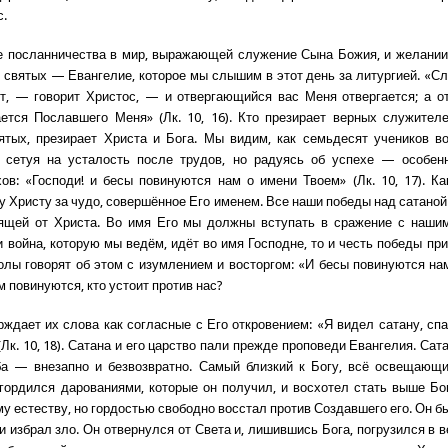
с.
е посланничества в мир, выражающей служение Сына Божия, и желании
и святых — Евангелие, которое мы слышим в этот день за литургией. «
т, — говорит Христос, — и отвергающийся вас Меня отвергается; а о
ется Пославшего Меня» (Лк. 10, 16). Кто презирает верных служител
ятых, презирает Христа и Бога. Мы видим, как семьдесят учеников в
е сетуя на усталость после трудов, но радуясь об успехе — особенн
ов: «Господи! и бесы повинуются нам о имени Твоем» (Лк. 10, 17). Ка
у Христу за чудо, совершённое Его именем. Все наши победы над сатано
дящей от Христа. Во имя Его мы должны вступать в сражение с наши
и война, которую мы ведём, идёт во имя Господне, то и честь победы пр
олы говорят об этом с изумлением и восторгом: «И бесы повинуются нам» 
 повинуются, кто устоит против нас?
рждает их слова как согласные с Его откровением: «Я видел сатану, спа
Лк. 10, 18). Сатана и его царство пали прежде проповеди Евангелия. Сат
ба — внезапно и безвозвратно. Самый близкий к Богу, всё освещающи
ордился дарованиями, которые он получил, и восхотел стать выше Бо
у естеству, но гордостью свободно восстал против Создавшего его. Он б
и избрал зло. Он отвернулся от Света и, лишившись Бога, погрузился в 