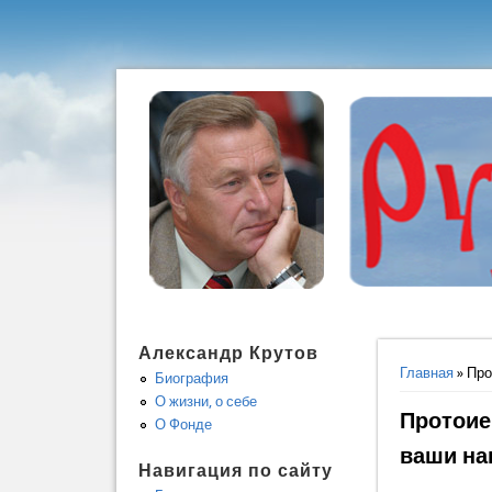
Александр Крутов
Вы здес
Главная
» Про
Биография
О жизни, о себе
Протоие
О Фонде
ваши на
Навигация по сайту