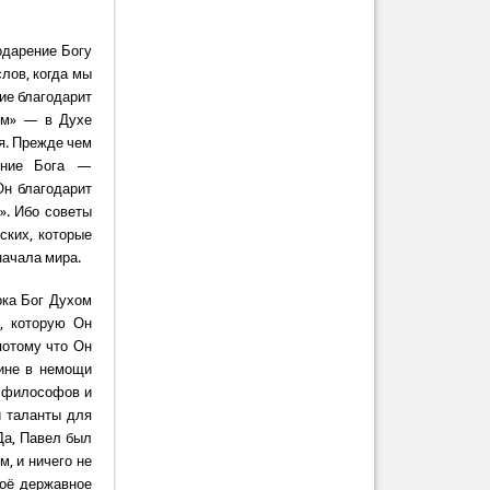
одарение Богу
слов, когда мы
ие благодарит
хом» — в Духе
я. Прежде чем
рение Бога —
Он благодарит
». Ибо советы
ских, которые
начала мира.
ока Бог Духом
, которую Он
потому что Он
тине в немощи
х философов и
и таланты для
Да, Павел был
, и ничего не
воё державное