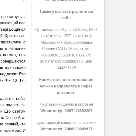
Также у нас есть расчётный
 проникнуть в
счёт:
Слушающий вас
твергающийся
Организация «Русский Дом», ИНН
ей Христовых,
7702365862, КПП 770201001,
озвратились с
Московский банк Сбербанка
о в изгнании
России ОАО г. Москва, р/с
к ангелы, они
40703810538260101068, к/с
й совершаются
30101810400000000225, БИК
ми духовными
044525225
инадлежит Его
Кроме того, пожертвования
(Лк. 10, 17).
можно направлять и через
интернет:
дшего с неба,
Рублёвый кошелёк в системе
ана падает как
Webmoney:
R207426332207
й Его светом
га. Он не был
Долларовый кошелёк в системе
ыл первый, кто
Webmoney:
Z406090803927
вечный мрак. И