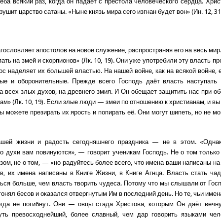
еба всякий раз, когда он падает с престола человеческого сердца. Хрис
рушит царство сатаны. «Ныне князь мира сего изгнан будет вон» (Ин. 12, 31
гословляет апостолов на новое служение, распространяя его на весь мир
ать на змей и скорпионов» (Лк. 10, 19). Они уже употребили эту власть пр
ос наделяет их большей властью. На нашей войне, как на всякой войне, 
ные и оборонительные. Прежде всего Господь даёт власть наступать
на всех злых духов, на древнего змия. И Он обещает защитить нас при об
ам» (Лк. 10, 19). Если злые люди — змеи по отношению к христианам, и в
ы можете презирать их ярость и попирать её. Они могут шипеть, но не м
шей жизни и радость сегодняшнего праздника — не в этом. «Одна
то духи вам повинуются», — говорит ученикам Господь. Не о том тольк
ом, не о том, — «но радуйтесь более всего, что имена ваши написаны на
в, их имена написаны в Книге Жизни, в Книге Агнца. Власть стать ч
ься больше, чем власть творить чудеса. Потому что мы слышали от Госпо
гонял бесов и оказался отвергнутым Им в последний день. Но те, чьи име
огда не погибнут. Они — овцы стада Христова, которым Он даёт вечн
ть превосходнейший, более славный, чем дар говорить языками чел