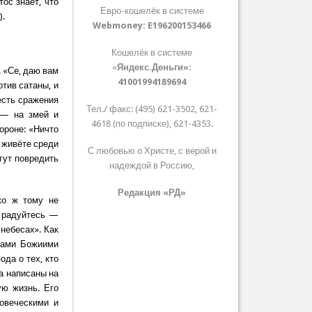
тос знает, что
Евро-кошелёк в системе
).
Webmoney:
E196200153466
Кошелёк в системе
«
Яндекс.Деньги»:
. «Се, даю вам
41001994189694
отив сатаны, и
есть сражения
Тел./ факс: (495) 621-3502, 621-
 — на змей и
4618 (по подписке), 621-4353.
ороне: «Ничто
ы живёте среди
С любовью о Христе, с верой и
огут повредить
надеждой в Россию,
Редакция «РД»
ко ж тому не
о радуйтесь —
 небесах». Как
адами Божиими
да о тех, кто
на написаны на
ую жизнь. Его
овеческими и