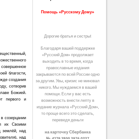
Помощь «Русскому Дому»
Дорогие братья и сестры!
Благодаря вашей поддержке
вещественный,
«Русский Дом» продолжает
Божественного
выходить в то время, когда
ь совершенное
православные издания
оей благости,
закрываются по всей России одно
ежде создания
за другим. Увы, кризис не миновал
ду, сотворив
никого. Мы нуждаемся в вашей
лаве Божией.
помощи. Если у вас есть
т первого и
возможность внести лепту в
издание журнала «Русский Дом»,
то проще всего это сделать,
 в созерцании
переведя деньги
ал их Своими
д землёй, над
на карточку Сбербанка
овителя), над
№ 4279 3800 3976 0337