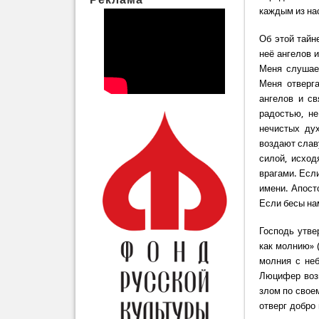
каждым из на
Об этой тайн
неё ангелов 
Меня слушае
Меня отверга
ангелов и св
радостью, н
нечистых дух
воздают слав
силой, исхо
врагами. Есл
имени. Апост
Если бесы нам
Господь утве
как молнию» (
молния с не
Люцифер возг
злом по своем
отверг добро 