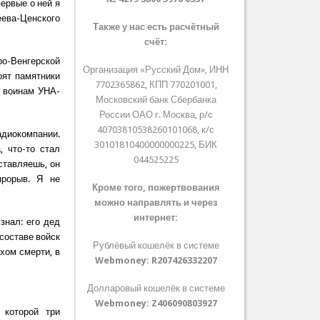
ервые о ней я
еева-Ценского
Также у нас есть расчётный
счёт:
ро-Венгерской
Организация «Русский Дом», ИНН
оят памятники
7702365862, КПП 770201001,
 воинам УНА-
Московский банк Сбербанка
России ОАО г. Москва, р/с
40703810538260101068, к/с
диокомпании.
30101810400000000225, БИК
 что-то стал
044525225
ставляешь, он
прорыв. Я не
Кроме того, пожертвования
можно направлять и через
интернет:
знал: его дед
 составе войск
Рублёвый кошелёк в системе
хом смерти, в
Webmoney:
R207426332207
Долларовый кошелёк в системе
Webmoney:
Z406090803927
 которой три