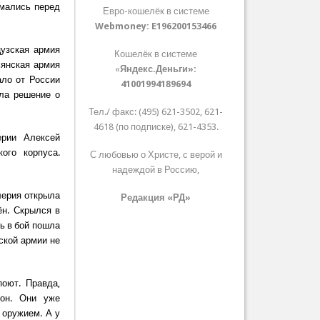
имались перед
Евро-кошелёк в системе
Webmoney:
E196200153466
цузская армия
Кошелёк в системе
ьянская армия
«
Яндекс.Деньги»:
ало от России
41001994189694
яла решение о
Тел./ факс: (495) 621-3502, 621-
4618 (по подписке), 621-4353.
ерии Алексей
ого корпуса.
С любовью о Христе, с верой и
надеждой в Россию,
лерия открыла
Редакция «РД»
ён. Скрылся в
ь в бой пошла
ской армии не
поют. Правда,
ьон. Они уже
 оружием. А у