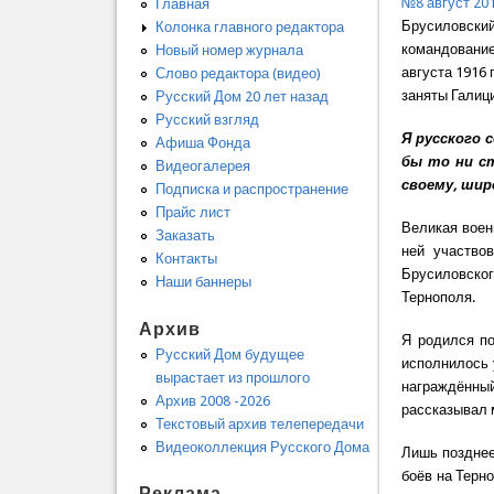
№8 август 20
Главная
Брусиловски
Колонка главного редактора
командование
Новый номер журнала
августа 1916
Слово редактора (видео)
заняты Галици
Русский Дом 20 лет назад
Русский взгляд
Я русского 
Афиша Фонда
бы то ни ст
Видеогалерея
своему, ши
Подписка и распространение
Прайс лист
Великая воен
Заказать
ней участво
Контакты
Брусиловског
Наши баннеры
Тернополя.
Архив
Я родился по
Русский Дом будущее
исполнилось 
вырастает из прошлого
награждённый
Архив 2008 -2026
рассказывал м
Текстовый архив телепередачи
Видеоколлекция Русского Дома
Лишь позднее
боёв на Терн
Реклама