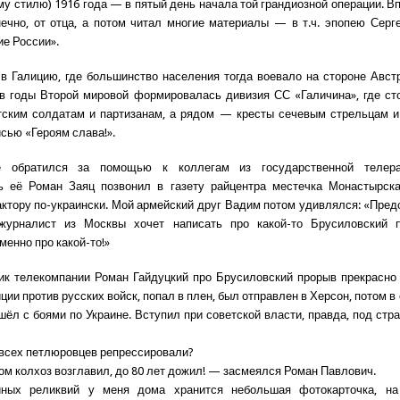
му стилю) 1916 года — в пятый день начала той грандиозной операции. Вп
ечно, от отца, а потом читал многие материалы — в т.ч. эпопею Серг
е России».
в Галицию, где большинство населения тогда воевало на стороне Авст
 в годы Второй мировой формировалась дивизия СС «Галичина», где ст
тским солдатам и партизанам, а рядом — кресты сечевым стрельцам и
сью «Героям слава!».
 обратился за помощью к коллегам из государственной телера
ь её Роман Заяц позвонил в газету райцентра местечка Монастырска,
актору по-украински. Мой армейский друг Вадим потом удивлялся: «Пред
 журналист из Москвы хочет написать про какой-то Брусиловский 
менно про какой-то!»
ик телекомпании Роман Гайдуцкий про Брусиловский прорыв прекрасно 
ции против русских войск, попал в плен, был отправлен в Херсон, потом в
ёл с боями по Украине. Вступил при советской власти, правда, под стра
 всех петлюровцев репрессировали?
ом колхоз возглавил, до 80 лет дожил! — засмеялся Роман Павлович.
ных реликвий у меня дома хранится небольшая фотокарточка, на