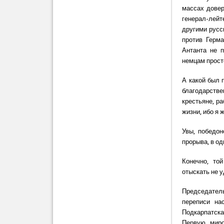
массах довер
генерал-лейт
другими русс
против Герма
Антанта не 
немцам прост
А какой был 
благодарстве
крестьяне, р
жизни, ибо я
Увы, победон
прорыва, в о
Конечно, то
отыскать не 
Председатель
переписи на
Подкарпатска
Первую миро