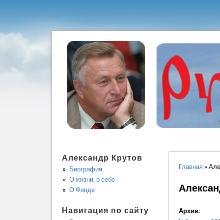
Александр Крутов
Вы здес
Главная
» Але
Биография
О жизни, о себе
Алексан
О Фонде
Навигация по сайту
Архив: