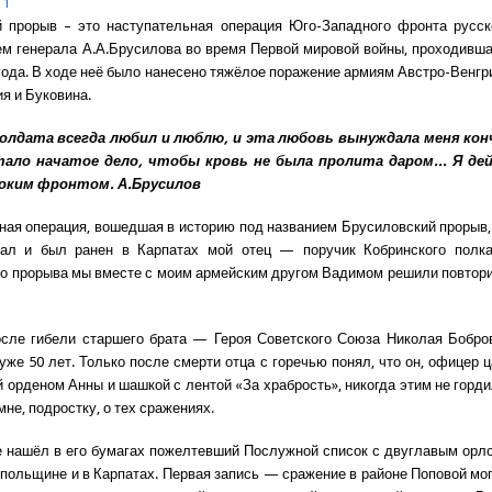
11
й прорыв – это наступательная операция Юго-Западного фронта русск
м генерала А.А.Брусилова во время Первой мировой войны, проходивша
 года. В ходе неё было нанесено тяжёлое поражение армиям Австро-Венгри
я и Буковина.
солдата всегда любил и люблю, и эта любовь вынуждала меня ко
ало начатое дело, чтобы кровь не была пролита даром... Я де
роким фронтом. А.Брусилов
ная операция, вошедшая в историю под названием Брусиловский прорыв, 
вал и был ранен в Карпатах мой отец — поручик Кобринского полка
о прорыва мы вместе с моим армейским другом Вадимом решили повторит
сле гибели старшего брата — Героя Советского Союза Николая Бобров
уже 50 лет. Только после смерти отца с горечью понял, что он, офицер ц
 орденом Анны и шашкой с лентой «За храбрость», никогда этим не горди
не, подростку, о тех сражениях.
 нашёл в его бумагах пожелтевший Послужной список с двуглавым орл
опольщине и в Карпатах. Первая запись — сражение в районе Поповой мог