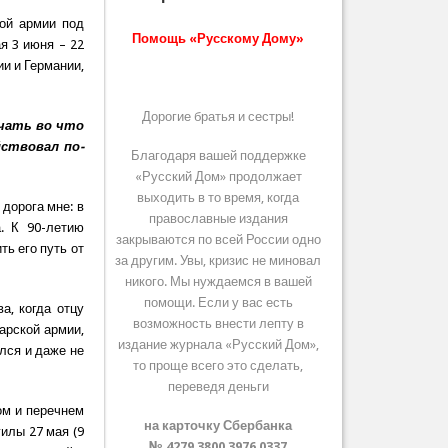
ой армии под
Помощь «Русскому Дому»
я 3 июня – 22
и и Германии,
Дорогие братья и сестры!
нчать во что
йствовал по-
Благодаря вашей поддержке
«Русский Дом» продолжает
выходить в то время, когда
дорога мне: в
православные издания
. К 90-летию
закрываются по всей России одно
ь его путь от
за другим. Увы, кризис не миновал
никого. Мы нуждаемся в вашей
помощи. Если у вас есть
а, когда отцу
возможность внести лепту в
арской армии,
издание журнала «Русский Дом»,
лся и даже не
то проще всего это сделать,
переведя деньги
ом и перечнем
на карточку Сбербанка
илы 27 мая (9
№ 4279 3800 3976 0337