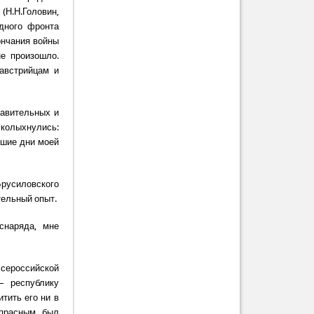
(Н.Н.Головин,
адного фронта
ончания войны
не произошло.
австрийцам и
равительных и
сколыхнулись:
чшие дни моей
Брусиловского
тельный опыт.
снаряда, мне
Всероссийской
— республику
тить его ни в
апрасным был