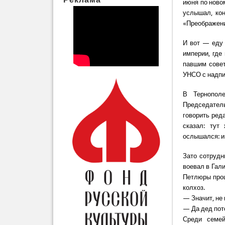
июня по ново
услышал, кон
«Преображени
И вот — еду 
империи, где
павшим сове
УНСО с надпи
В Тернополе
Председател
говорить ред
сказал: тут
ослышался: и
Зато сотрудн
воевал в Гали
Петлюры прош
колхоз.
— Значит, не
— Да дед пот
Среди семей