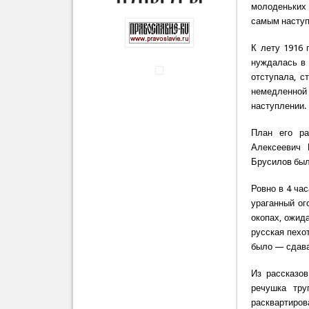
молоденьких 
самым наступ
К лету 1916 
нуждалась в 
отступала, с
немедленной 
наступлении.
План его ра
Алексеевич 
Брусилов был
Ровно в 4 ча
ураганный ог
окопах, ожид
русская пехо
было — сдава
Из рассказов
речушка тру
расквартиров