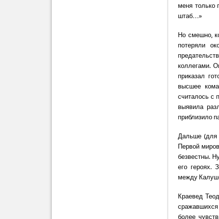
меня только 
штаб…»
Но смешно, к
потеряли ок
предательст
коллегами. О
приказал го
высшее кома
считалось с 
выявила раз
приблизило п
Дальше (для 
Первой миров
безвестны. Н
его героях. 
между Калуше
Краевед Теод
сражавшихся 
более чувст