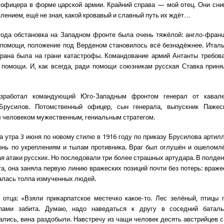
офицера в форме царской армии. Крайний справа — мой отец. Они сн
лением, ещё не зная, какой кровавый и славный путь их ждёт…
года обстановка на Западном фронте была очень тяжёлой: англо-фран
помощи, положение под Верденом становилось всё безнадёжнее. Итал
трана была на грани катастрофы. Командование армий Антанты требов
помощи. И, как всегда, ради помощи союзникам русская Ставка прин
зработал командующий Юго-Западным фронтом генерал от кавал
Брусилов. Потомственный офицер, сын генерала, выпускник Пажеск
 человеком мужественным, гениальным стратегом.
са утра 3 июня по новому стилю в 1916 году по приказу Брусилова артил
онь по укреплениям и тылам противника. Враг был оглушён и ошеломл
ая атаки русских. Но последовали три более страшных артудара. В полден
та, она заняла первую линию вражеских позиций почти без потерь: враже
лась толпа измученных людей.
 отца: «Взяли прикарпатское местечко какое-то. Лес зелёный, птицы 
пами забита. Думаю, надо наведаться к другу в соседний батал
ались, вина раздобыли. Навстречу из чащи человек десять австрийцев с