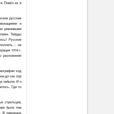
я. Повёл их в
осени русские
овокациями и
ми ревнивыми
твиях. Твёрдо
ось? Русское
ыполнять… не
рация 1916 г.
о разложение
риографии ход
ои до сих пор
е забыли. И о
илось. Где-то
ых стрельцов,
тери были тем
… В народных