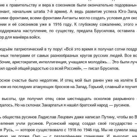
ие к правительству и вера в союзников были окончательно подорваны» 
енант, начальник штаба 7-й армии). А ведь развитие успеха Юго-Зап
кими фронтами, всеми фронтами Антанты могло создать условия для ок
нии и её союзников уже в 1916 году. К глубокому сожалению, этого 
поддержала наступление, по существу, предала Брусилова, оставила 
ор для манёвра войск.
подъём патриотический в ту пору! «Всё это время я получал сотни позд
нных телеграмм от самых разнообразных кругов русских людей. Все в
абочие, аристократия, интеллигенция, учащаяся молодёжь… Это были лу
 жил одной общей радостью со всей Россией», — писал Брусилов.
осное счастье было недолгим. И отец мой был ранен уже на излёте 
дном из последних атакующих бросков на Запад. Горький, славный и поучи
й высоты, где получил отец свои шестнадцать осколков разрывного 
удалось. Но на склонах Закарпатья я нашёл братский народ — русинов.
 общества русинов Ладислав Лецович даже написал Путину, чтобы во 
селения учли русинов. Русинский народ создал своё государство 
я Русь, — которое существовало с 1918 по 1946 год. Мы не сумели защи
вую, ни позже. Оно — с разделёнными границами. И, выходит, н