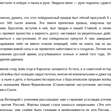
пистолет в кобуре и палка в руке. Увидели меня — руки подняли, сдаютс
онечно, думать, что этот победоносный прорыв был лёгкой прогулкой. К 
оло 500 тысяч воинов. Эта земля пропитана кровью, измучена пр
вами. Брусилов, вступив в неё, был предан и нашей Ставкой, и свои
н проявил мужество и верность долгу: настаивал на решительных дейс
товиться к наступлению. И оно победоносно грянуло! А чем завершил
ндование либо не имело планов операций, либо не знало, как их в
потерями живой силы и не проявляло заботливости о солдатах. Летняя опе
ложение русской армии, усугубившееся осенью и зимой того года. Эт
адение царизма.
меня) след боёв отца в Карпатах затерялся. Кстати, и в советской исто
ой войны был освещён недостаточно, многие её военачальники и даже гер
у а ныне и дети, и большинство взрослых о Брусиловском прорыве вообщ
За нынешним Ивано-Франковском (Станиславом) наступление застопор
м и Сколе.
ор Ветвицкий с упоением рассказывал нам о героизме усэсовцев (сечев
против России). Жертвы (наши) стали казаться напрасными: «Эти по
вительны, чем слабее было сознание в необходимости их для России