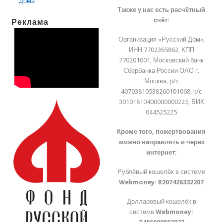
Дома
Также у нас есть расчётный
счёт:
Реклама
Организация «Русский Дом»,
ИНН 7702365862, КПП
770201001, Московский банк
Сбербанка России ОАО г.
Москва, р/с
40703810538260101068, к/с
30101810400000000225, БИК
044525225
Кроме того, пожертвования
можно направлять и через
интернет:
Рублёвый кошелёк в системе
Webmoney:
R207426332207
Долларовый кошелёк в
системе
Webmoney: