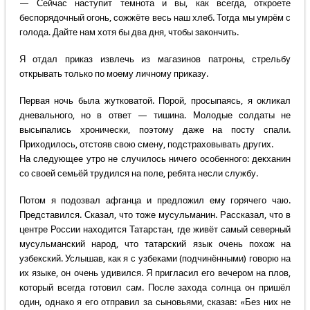
— Сейчас наступит темнота и вы, как всегда, откроете
беспорядочный огонь, сожжёте весь наш хлеб. Тогда мы умрём с
голода. Дайте нам хотя бы два дня, чтобы закончить.
Я отдал приказ извлечь из магазинов патроны, стрельбу
открывать только по моему личному приказу.
Первая ночь была жутковатой. Порой, просыпаясь, я окликал
дневального, но в ответ — тишина. Молодые солдаты не
высыпались хронически, поэтому даже на посту спали.
Приходилось, отстояв свою смену, подстраховывать других.
На следующее утро не случилось ничего особенного: декханин
со своей семьёй трудился на поле, ребята несли службу.
Потом я подозвал афганца и предложил ему горячего чаю.
Представился. Сказал, что тоже мусульманин. Рассказал, что в
центре России находится Татарстан, где живёт самый северный
мусульманский народ, что татарский язык очень похож на
узбекский. Услышав, как я с узбеками
(подчинёнными) говорю на
их языке, он очень удивился. Я пригласил его вечером на плов,
который всегда готовил сам. После захода солнца он пришёл
один, однако я его отправил за сыновьями, сказав: «Без них не