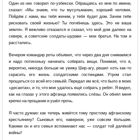
Один из них говорил по-узбекски. Обращаясь ко мне по имени,
сказал: «Мы знаем, что ты мусульманин, хороший человек.
Пойдём с нами, мы тебя женим, у тебя будет дом. Зачем тебе
рисковать своей жизнью? Ты погибнешь здесь. Это не ваша
земля». Я вежливо отказался и сказал, что мой дом далеко на
севере, а советские солдаты-шурави — мои братья. На том и
расстались.
Вечером командир роты объявил, что через два дня снимаемся
и надо потихоньку начинать собирать вещи. Понимая, что я,
вероятно, никогда больше не увижу Шир-агу, решил хоть как-то
скрасить его жизнь солдатскими гостинцами. Утром стал
прощаться со всей его семьёй. Передал им всё, что было в моих
«десантах», и то, что мне удалось ещё собрать у ребят. Я видел,
как на глазах у этого афганца появились слёзы. Он обнял меня
крепко на прощание и ушёл прочь.
Я часто думаю: как теперь живётся тому простому афганскому
крестьянину? Сыновья его, наверное, уже совсем большие.
Какими он и его семья вспоминают нас — солдат той далёкой
войны?