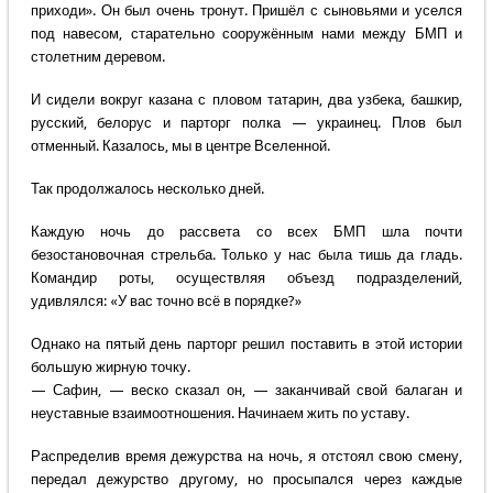
приходи». Он был очень тронут. Пришёл с сыновьями и уселся
под навесом, старательно сооружённым нами между БМП и
столетним деревом.
И сидели вокруг казана с пловом татарин, два узбека, башкир,
русский, белорус и парторг полка — украинец. Плов был
отменный. Казалось, мы в центре Вселенной.
Так продолжалось несколько дней.
Каждую ночь до рассвета со всех БМП шла почти
безостановочная стрельба. Только у нас была тишь да гладь.
Командир роты, осуществляя объезд подразделений,
удивлялся: «У вас точно всё в порядке?»
Однако на пятый день парторг решил поставить в этой истории
большую жирную точку.
— Сафин, — веско сказал он, — заканчивай свой балаган и
неуставные взаимоотношения. Начинаем жить по уставу.
Распределив время дежурства на ночь, я отстоял свою смену,
передал дежурство другому, но просыпался через каждые