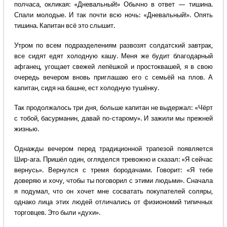
полчаса, окликая: «Дневальный!» Обычно в ответ — тишина.
Спали молодые. И так почти всю ночь: «Дневальный!». Опять
тишина. Капитан всё это слышит.
Утром по всем подразделениям развозят солдатский завтрак,
все сидят едят холодную кашу. Меня же будит благодарный
афганец, угощает свежей лепёшкой и простоквашей, я в свою
очередь вечером вновь приглашаю его с семьёй на плов. А
капитан, сидя на башне, ест холодную тушёнку.
Так продолжалось три дня, больше капитан не выдержал: «Чёрт
с тобой, басурманин, давай по-старому». И зажили мы прежней
жизнью.
Однажды вечером перед традиционной трапезой появляется
Шир-ага. Пришёл один, огляделся тревожно и сказал: «Я сейчас
вернусь». Вернулся с тремя бородачами. Говорит: «Я тебе
доверяю и хочу, чтобы ты поговорил с этими людьми». Сначала
я подумал, что он хочет мне сосватать покупателей соляры,
однако лица этих людей отличались от физиономий типичных
торговцев. Это были «духи».