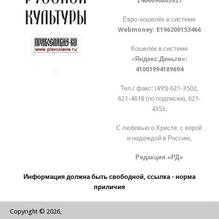
Z406090803927
Евро-кошелёк в системе
Webmoney:
E196200153466
Кошелёк в системе
«
Яндекс.Деньги»:
41001994189694
Тел./ факс: (495) 621-3502,
621-4618 (по подписке), 621-
4353.
С любовью о Христе, с верой
и надеждой в Россию,
Редакция «РД»
Информация должна быть свободной, ссылка - норма
приличия
Copyright © 2026,