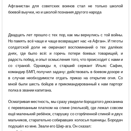
Афганистан для советских воинов стал не только школой
боевой выучки, но и школой познания другого народа
Двадцать лет прошло с тех пор, как мы вернулись с той войны.
Но память всё чаще и чаще возвращает нас «в Афган». И тяготы
солдатской доли не омрачают воспоминаний о тех далёких
днях, где было всё: и горечь потери боевых товарищей, и
радость побед, и опыт осмысления того, что происходит с нами и
со страной. Однажды я, старший сержант Ильяс Сафин,
командир БМП, получил задачу: действовать в боевом дозоре и
в случае необходимости отдать приказ на открытие огня. Со
мной были шесть бойцов и прикомандированный к нам парторг
полка в звании капитана.
Осматривая местность, мы сразу увидели бородатого декханина
с перевязанным платком на спине (люлькой), где лежал совсем
ещё маленький ребёнок, старушку со сгорбленной спиной и двух
мальчиков, старательно собиравших колосья пшеницы. Бородач
подошёл ко мне. Звали его Шир-ага. Он сказал: