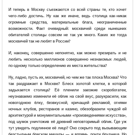
И теперь в Москву съезжаются со всей страны те, кто хочет
чего-либо достичь. Ну как же иначе, ведь столица как-никак
огромные средства, материальные блага, неограниченные
возможности. Факт очевидный: москвичей среди нынешних
обитателей столицы совсем не так уж много. Каких же тогда
москвичей так не любят в России?
И, наконец, совершенно непонятно, как можно презирать и не
любить несколько миллионов совершенно незнакомых людей,
по одному только определению их места жительства?
Ну, ладно, пусть их, москвичей, но чем же так плоха Москва? Что
так раздражает в Москве? Блеск золотой клетки, в которой
задыхается столица? Её пленили заезжие скоробогатеи,
неузнаваемо изменили её облик на свой вкус, разукрасили, как
новогоднюю ёлку, безвкусной, кричащей рекламой, огнями
ночных клубов, ресторанов и казино, обезобразили чуждой ей
архитектурой и монументальными «произведениями искусства»,
под шумок уничтожив её древний неповторимый облик. Где уж
тут увидеть подлинное её лицо? Оно сокрыто под вызывающим
безстыдным блеском мишуры — и впрямь, почти блудница. Но