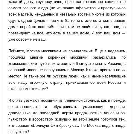
каждый день, круглосуточно, приезжает огромное количество
самого разного люда (не исключая аферистов и преступников
всех мастей), нежданных и незваных гостей, многие из которых
едут с одной целью — во что бы то ни стало остаться в вашем
доме, порой за ваш счёт, при этом не любят и ругают вас, но
претендуют на всё, что есть в вашем доме. И вот, ваш дом —
уже совсем и не ваш.
Поймите, Москва москвичам не принадлежит! Ещё в недавнем
прошлом многие коренные москвичи разъехались по
комсомольским путёвкам строить и благоустраивать Россию, в
основной массе не вернувшись в Москву. Кто же приехал на их
место? Не такие же ли русские люди, как и ныне населяющие
всю нашу огромную страну, приехавшие со всей России и
ставшие москвичами?
И опять уезжают москвичи из пленённой столицы, как и прежде,
восстанавливать и обустраивать умирающие деревни,
доведённые до последней черты продажностью чиновников,
пьянством и воровством живущих на этой земле потомков тех,
кто вершил «Великую Октябрьскую»... Но Москва ведь отнюдь
не пустеет?