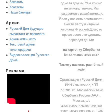
Заказать
одно за другим. Увы, кризис
Контакты
не миновал никого. Мы
Наши баннеры
нуждаемся в вашей помощи.
Если у вас есть возможность
Архив
внести лепту в издание
Русский Дом будущее
журнала «Русский Дом», то
вырастает из прошлого
проще всего это сделать,
Архив 2008 -2026
переведя деньги
Текстовый архив
на карточку Сбербанка
телепередачи
№ 4279 3800 3976 0337
Видеоколлекция Русского
Дома
Также у нас есть расчётный
счёт:
Реклама
Организация «Русский Дом»,
ИНН 7702365862, КПП
770201001, Московский банк
Сбербанка России ОАО г.
Москва, р/с
40703810538260101068, к/с
30101810400000000225, БИК