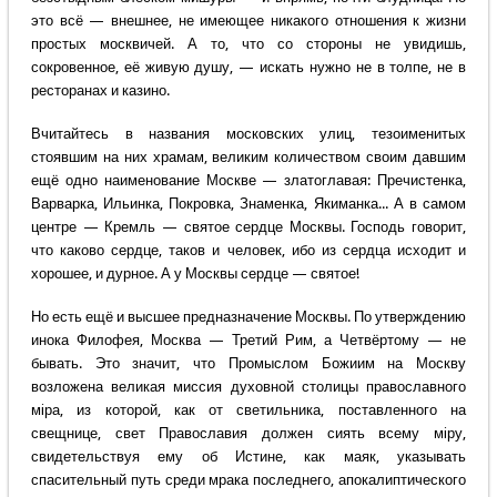
это всё — внешнее, не имеющее никакого отношения к жизни
простых москвичей. А то, что со стороны не увидишь,
сокровенное, её живую душу, — искать нужно не в толпе, не в
ресторанах и казино.
Вчитайтесь в названия московских улиц, тезоименитых
стоявшим на них храмам, великим количеством своим давшим
ещё одно наименование Москве — златоглавая: Пречистенка,
Варварка, Ильинка, Покровка, Знаменка, Якиманка... А в самом
центре — Кремль — святое сердце Москвы. Господь говорит,
что каково сердце, таков и человек, ибо из сердца исходит и
хорошее, и дурное. А у Москвы сердце — святое!
Но есть ещё и высшее предназначение Москвы. По утверждению
инока Филофея, Москва — Третий Рим, а Четвёртому — не
бывать. Это значит, что Промыслом Божиим на Москву
возложена великая миссия духовной столицы православного
мiра, из которой, как от светильника, поставленного на
свещнице, свет Православия должен сиять всему мiру,
свидетельствуя ему об Истине, как маяк, указывать
спасительный путь среди мрака последнего, апокалиптического