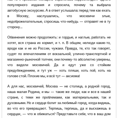
популярного издания и спросила, почему та выбрала
автобусную экскурсию. А в ответ услышала: перед тем как ехать
в Москву, наслушались, что москвичи злые,
недоброжелательные, спросишь что-нибудь — отправят не в ту
сторону...
Обвинения можно продолжить: и гордые, и наглые, работать не
хотят, вся страна их кормит, и т. п. В общем, нелюди какие-то,
вроде как и не из России, чужаки. Правда, те, кто так говорят,
судят по впечатлениям от вокзальной, улично-транспортной и
магазинно-рыночной толчеи, они почему-то абсолютно уверены,
что видели москвичей. Да и едут уже со стойким
предубеждением, и тут уж — хоть пляши, хоть пой, хоть на
голове стой. Плохие мы, и всё тут — аксиома!
А для нас, москвичей, Москва — не столица, а родной город,
наша малая Родина, и мы — такие же люди, как и все в нашей
стране, с теми же проблемами, как материальными, так и
духовными. Но и сердце болит за любимый город, когда видишь,
во что его превращают. Терпишь, терпишь, да и выскажешь в
сердцах, — что ж обижаться? Представьте себе, что в ваш дом