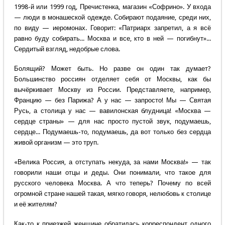
1998-й или 1999 год, Пречистенка, магазин «Софрино». У входа
— люди в монашеской одежде. Собирают подаяние, среди них,
по виду — иеромонах. Говорит: «Патриарх запретил, а я всё
равно буду собирать... Москва и все, кто в ней — погибнут»...
Сердитый взгляд, недобрые слова.
Болящий? Может быть. Но разве он один так думает?
Большинство россиян отделяет себя от Москвы, как бы
вычёркивает Москву из России. Представляете, например,
Францию — без Парижа? А у нас — запросто! Мы — Святая
Русь, а столица у нас — вавилонская блудница! «Москва —
сердце страны» — для нас просто пустой звук, подумаешь,
сердце... Подумаешь-то, подумаешь, да вот только без сердца
живой организм — это труп.
«Велика Россия, а отступать некуда, за нами Москва!» — так
говорили наши отцы и деды. Они понимали, что такое для
русского человека Москва. А что теперь? Почему по всей
огромной стране нашей такая, мягко говоря, нелюбовь к столице
и её жителям?
Как-то к приезжей женщине обратилась корреспондент одного