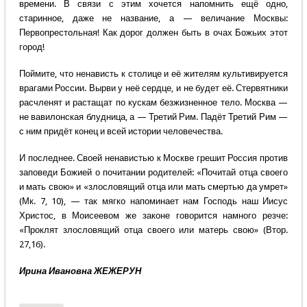
времени. В связи с этим хочется напомнить ещё одно,
старинное, даже не название, а — величание Москвы:
Первопрестольная! Как дорог должен быть в очах Божьих этот
город!
Поймите, что ненависть к столице и её жителям культивируется
врагами России. Вырви у неё сердце, и не будет её. Стервятники
расчленят и растащат по кускам безжизненное тело. Москва —
не вавилонская блудница, а — Третий Рим. Падёт Третий Рим —
с ним придёт конец и всей истории человечества.
И последнее. Своей ненавистью к Москве грешит Россия против
заповеди Божией о почитании родителей: «Почитай отца своего
и мать свою» и «злословящий отца или мать смертью да умрет»
(Мк. 7, 10), — так мягко напоминает нам Господь наш Иисус
Христос, в Моисеевом же законе говорится намного резче:
«Проклят злословящий отца своего или матерь свою» (Втор.
27,1б).
Ирина Ивановна ЖЕЖЕРУН