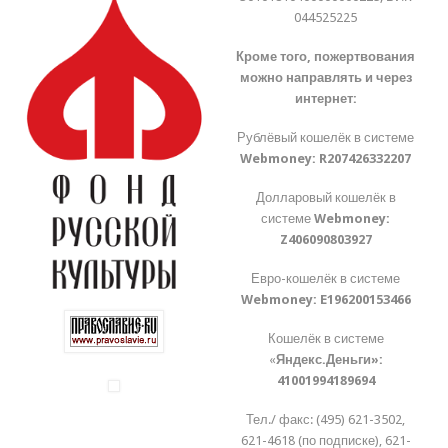
044525225
Кроме того, пожертвования
можно направлять и через
интернет:
Рублёвый кошелёк в системе
Webmoney:
R207426332207
Долларовый кошелёк в
системе
Webmoney:
Z406090803927
Евро-кошелёк в системе
Webmoney:
E196200153466
Кошелёк в системе
«
Яндекс.Деньги»:
41001994189694
Тел./ факс: (495) 621-3502,
621-4618 (по подписке), 621-