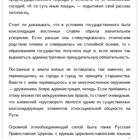
соседей. «А се суть иныи языцы», — подытожил свой рассказ
летописец.
Стоит ли доказывать, что в условиях государственного быта
консолидация восточных славян обрела значительное
ускорение. Если раньше она стимулировалась этническим
родством племен и совершалась на стихийной основе, то с
образованием государства получила ещё и, если можно так
выразиться, административно-принудительную обязательность.
Посланные в земли князья не оставались там навечно, но
перемещались из города в город по принципу старшинства.
Вместе с ними перемещалось и их многочисленное окружение
— дружинники, бояре, администрация, челядь. Если прибавить к
этому множество междукняжеских браков, то станет очевидным,
что княжеский «круговорот» являлся одним из существенных
консолидирующих элементов этносоциальной общности на
Руси.
Огромной этнообъединяющей силой была также Русская
Православная Церковь с единым церковнославянским языком