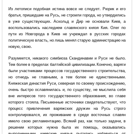
Из летописи подобная истина вовсе не следует. Рюрик и его
братья, пришедшие на Русь, не строили города, но утвердились
в уже существующих. Аскольд и Дир не основали Киев, а
воспользовались наследием славянского князя Кия. Олег по
пути из Новгорода в Киев не учреждал в русских городах
политическую власть, но лишь менял старую администрацию на
новую, свою.
Разумеется, никакого симбиоза Скандинавии и Руси не было.
Тем более в пределах балтийской цивилизации. Конечно, варяги
были участниками процессов государственного строительства,
но отнюдь не главными, а тем более не единственными.
Княжеская династия Руси, северная по своему происхождению,
очень быстро ославянилась и, по существу, не мыслила себя
вне интересов того государственного образования, во главе
которого стояла. Письменные источники свидетельствуют, что
процесс привлечения варяжских дружин на Русь строго
контролировался, их проживание в среде восточных славян
имело свою регламентацию. Всякий раз, как только задачи, в
решении которых нужна была их помощь, оказывались
выполненными, киевские князья пытались избавиться от