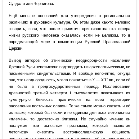
Суздаля или Чернигова.
Ещё меньше оснований для утверждения о региональных
различиях в духовной культуре. Об этом даже как-то неловко
говорить, зная, что после принятия христианства эта сфера
жизни русского человека оказалась если не целиком, то в
определяющей мере в компетенции Русской Православной
Церкви.
Вывод авторов об этнической неоднородности населения
Древней Руси невозможно подтвердить ни археологическими, ни
письменными свидетельствами. И вообще непонятно, откуда
она, эта неоднородность, могла появиться в X — XIII вв., если её
не было в предгосударственный период. Исследования
древностей третьей четверти I тысячелетия показывают их
культурную близость практически на всей территории
расселения восточных славян. То же самое можно сказать и об
их языке, который был если и не единым для всех летописных
«племён», то достаточно близким. Не случайно именно он
послужил тем основным признаком, который позволил
летописцу очертить восточнославянскую общность
предгосударственного периода и отличить её от иноязычных