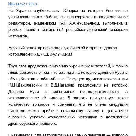
№8 август 2010
На Украине опубликованы «Очерки по истории России» на
украинском языке. Работа, как анонсируется в предисловии её
редактором, академиком РАН А.А.Чубарьяном, выполнена в
рамках проекта совместной российско-украинской комиссии
историков.
Научный редактор перевода с украинской стороны - доктор
исторических наук С.В.Кульчицкий
Труд этот предложен вниманию украинских читателей, и можно
лишь сожалеть о том, что взгляды на историю Древней Руси в
нём субъективно-облегчённые. По существу, московские авторы
(М.Н.Данилевский и В.Д.Назаров) предложили не историю
Древней Руси в событийной последовательности, а
историософское её видение. В очерках присутствует такое
количество вопросов и сомнений, что не очень сведущий
читатель может прийти к печальному выводу о достаточно
скромных успехах отечественных историков в постижении
древнерусского прошлого.
Оказывается, для авторов тайна за семью печатями — вопрос о