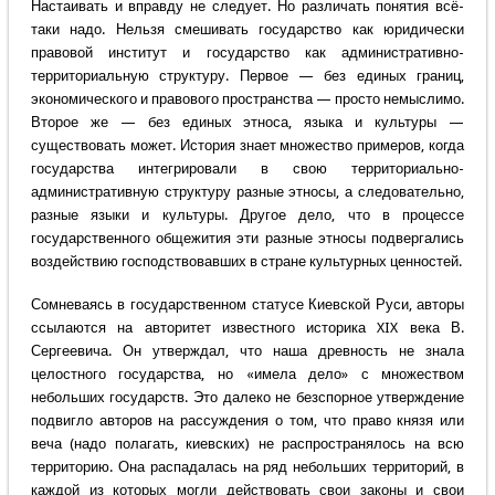
Настаивать и вправду не следует. Но различать понятия всё-
таки надо. Нельзя смешивать государство как юридически
правовой институт и государство как административно-
территориальную структуру. Первое — без единых границ,
экономического и правового пространства — просто немыслимо.
Второе же — без единых этноса, языка и культуры —
существовать может. История знает множество примеров, когда
государства интегрировали в свою территориально-
административную структуру разные этносы, а следовательно,
разные языки и культуры. Другое дело, что в процессе
государственного общежития эти разные этносы подвергались
воздействию господствовавших в стране культурных ценностей.
Сомневаясь в государственном статусе Киевской Руси, авторы
ссылаются на авторитет известного историка XIX века В.
Сергеевича. Он утверждал, что наша древность не знала
целостного государства, но «имела дело» с множеством
небольших государств. Это далеко не безспорное утверждение
подвигло авторов на рассуждения о том, что право князя или
веча (надо полагать, киевских) не распространялось на всю
территорию. Она распадалась на ряд небольших территорий, в
каждой из которых могли действовать свои законы и свои