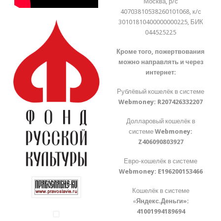
Москва, р/с
40703810538260101068, к/с
30101810400000000225, БИК
044525225
Кроме того, пожертвования
можно направлять и через
интернет:
Рублёвый кошелёк в системе
Webmoney:
R207426332207
Долларовый кошелёк в
системе
Webmoney:
Z406090803927
Евро-кошелёк в системе
Webmoney:
E196200153466
Кошелёк в системе
«
Яндекс.Деньги»:
41001994189694