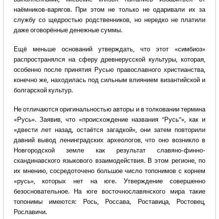
наёмников-варягов. При этом не только не одаривали их за
службу со щедростью родственников, но нередко не платили
даже оговорённые денежные суммы.
Ещё меньше оснований утверждать, что этот «симбиоз»
распространялся на сферу древнерусской культуры, которая,
особенно после принятия Русью православного христианства,
конечно же, находилась под сильным влиянием византийской и
болгарской культур.
Не отличаются оригинальностью авторы и в толковании термина
«Русь». Заявив, что «происхождение названия "Русь"», как и
«двести лет назад, остаётся загадкой», они затем повторили
давний вывод ленинградских археологов, что оно возникло в
Новгородской земле как результат славяно-финно-
скандинавского языкового взаимодействия. В этом регионе, по
их мнению, сосредоточено большое число топонимов с корнем
«русь», которых нет на юге. Утверждение совершенно
безосновательное. На юге восточнославянского мира такие
топонимы имеются: Рось, Россава, Роставица, Ростовец,
Рославичи.