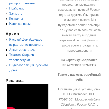
распространение
православные издания
Прайс лист
закрываются по всей России
Заказать
одно за другим. Увы, кризис
Контакты
не миновал никого. Мы
Наши баннеры
нуждаемся в вашей помощи.
Если у вас есть возможность
Архив
внести лепту в издание
Русский Дом будущее
журнала «Русский Дом», то
вырастает из прошлого
проще всего это сделать,
Архив 2008 -2026
переведя деньги
Текстовый архив
на карточку Сбербанка
телепередачи
№ 4279 3800 3976 0337
Видеоколлекция Русского
Дома
Также у нас есть расчётный
счёт:
Реклама
Организация «Русский Дом»,
ИНН 7702365862, КПП
770201001, Московский банк
Сбербанка России ОАО г.