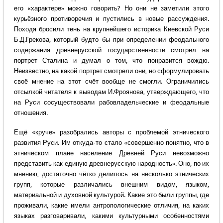
его «характере» можно говорить? Но они не заметили этого
курьёзного противоречия и пустились в новые рассуждения.
Походя бросили тень на крупнейшего историка Киевской Руси
Б.Д.Грекова, который будто бы при определении феодального
содержания древнерусской государственности смотрел на
портрет Сталина и думал о том, что понравится вождю.
Неизвестно, на какой портрет смотрели они, но сформулировать
своё мнение на этот счёт вообще не смогли. Ограничились
отсылкой читателя к выводам И.Фроянова, утверждающего, что
на Руси сосуществовали рабовладельческие и феодальные
отношения.
Ещё «круче» разобрались авторы с проблемой этнического
развития Руси. Им откуда-то стало «совершенно понятно, что в
этническом плане население Древней Руси невозможно
представить как единую древнерусскую народность». Оно, по их
мнению, достаточно чётко делилось на несколько этнических
групп, которые различались внешним видом, языком,
материальной и духовной культурой. Какие это были группы, где
проживали, какие имели антропологические отличия, на каких
языках разговаривали, какими культурными особенностями