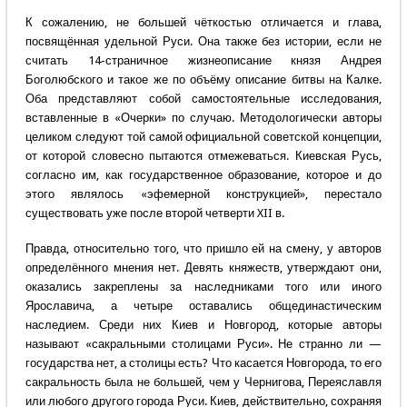
К сожалению, не большей чёткостью отличается и глава,
посвящённая удельной Руси. Она также без истории, если не
считать 14-страничное жизнеописание князя Андрея
Боголюбского и такое же по объёму описание битвы на Калке.
Оба представляют собой самостоятельные исследования,
вставленные в «Очерки» по случаю. Методологически авторы
целиком следуют той самой официальной советской концепции,
от которой словесно пытаются отмежеваться. Киевская Русь,
согласно им, как государственное образование, которое и до
этого являлось «эфемерной конструкцией», перестало
существовать уже после второй четверти XII в.
Правда, относительно того, что пришло ей на смену, у авторов
определённого мнения нет. Девять княжеств, утверждают они,
оказались закреплены за наследниками того или иного
Ярославича, а четыре оставались общединастическим
наследием. Среди них Киев и Новгород, которые авторы
называют «сакральными столицами Руси». Не странно ли —
государства нет, а столицы есть? Что касается Новгорода, то его
сакральность была не большей, чем у Чернигова, Переяславля
или любого другого города Руси. Киев, действительно, сохраняя