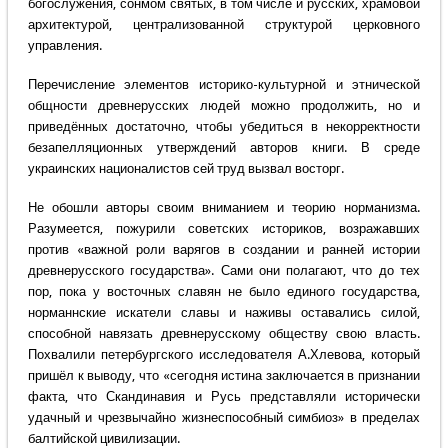
богослужения, сонмом святых, в том числе и русских, храмовой
архитектурой, централизованной структурой церковного
управления.
Перечисление элементов историко-культурной и этнической
общности древнерусских людей можно продолжить, но и
приведённых достаточно, чтобы убедиться в некорректности
безапелляционных утверждений авторов книги. В среде
украинских националистов сей труд вызвал восторг.
Не обошли авторы своим вниманием и теорию норманизма.
Разумеется, пожурили советских историков, возражавших
против «важной роли варягов в создании и ранней истории
древнерусского государства». Сами они полагают, что до тех
пор, пока у восточных славян не было единого государства,
норманнские искатели славы и наживы оставались силой,
способной навязать древнерусскому обществу свою власть.
Похвалили петербургского исследователя А.Хлевова, который
пришёл к выводу, что «сегодня истина заключается в признании
факта, что Скандинавия и Русь представляли исторически
удачный и чрезвычайно жизнеспособный симбиоз» в пределах
балтийской цивилизации.