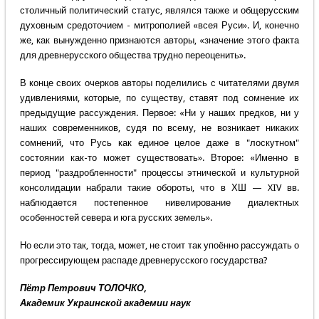
столичный политический статус, являлся также и общерусским
духовным средоточием - митрополией «всея Руси». И, конечно
же, как вынужденно признаются авторы, «значение этого факта
для древнерусского общества трудно переоценить».
В конце своих очерков авторы поделились с читателями двумя
удивлениями, которые, по существу, ставят под сомнение их
предыдущие рассуждения. Первое: «Ни у наших предков, ни у
наших современников, судя по всему, не возникает никаких
сомнений, что Русь как единое целое даже в "лоскутном"
состоянии как-то может существовать». Второе: «Именно в
период "раздробленности" процессы этнической и культурной
консолидации набрали такие обороты, что в ХШ — XIV вв.
наблюдается постепенное нивелирование диалектных
особенностей севера и юга русских земель».
Но если это так, тогда, может, не стоит так упоённо рассуждать о
прогрессирующем распаде древнерусского государства?
Пётр Петрович ТОЛОЧКО,
Академик Украинской академии наук