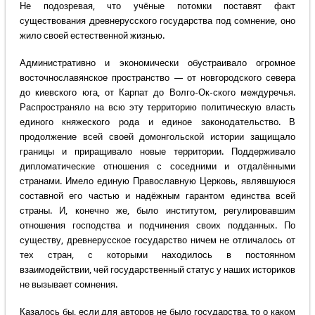
Не подозревая, что учёные потомки поставят факт
существования древнерусского государства под сомнение, оно
жило своей естественной жизнью.
Административно и экономически обустраивало огромное
восточнославянское пространство — от новгородского севера
до киевского юга, от Карпат до Волго-Ок-ского междуречья.
Распространяло на всю эту территорию политическую власть
единого княжеского рода и единое законодательство. В
продолжение всей своей домонгольской истории защищало
границы и приращивало новые территории. Поддерживало
дипломатические отношения с соседними и отдалёнными
странами. Имело единую Православную Церковь, являвшуюся
составной его частью и надёжным гарантом единства всей
страны. И, конечно же, было институтом, регулировавшим
отношения господства и подчинения своих подданных. По
существу, древнерусское государство ничем не отличалось от
тех стран, с которыми находилось в постоянном
взаимодействии, чей государственный статус у наших историков
не вызывает сомнения.
Казалось бы, если для авторов не было государства, то о каком