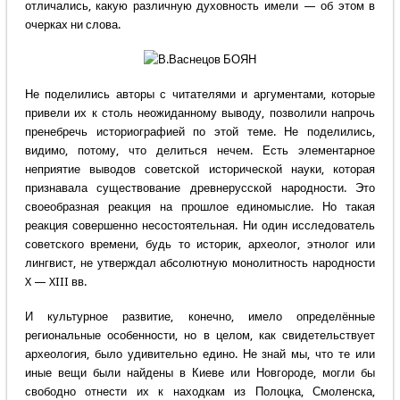
отличались, какую различную духовность имели — об этом в
очерках ни слова.
Не поделились авторы с читателями и аргументами, которые
привели их к столь неожиданному выводу, позволили напрочь
пренебречь историографией по этой теме. Не поделились,
видимо, потому, что делиться нечем. Есть элементарное
неприятие выводов советской исторической науки, которая
признавала существование древнерусской народности. Это
своеобразная реакция на прошлое единомыслие. Но такая
реакция совершенно несостоятельная. Ни один исследователь
советского времени, будь то историк, археолог, этнолог или
лингвист, не утверждал абсолютную монолитность народности
X — XIII вв.
И культурное развитие, конечно, имело определённые
региональные особенности, но в целом, как свидетельствует
археология, было удивительно едино. Не знай мы, что те или
иные вещи были найдены в Киеве или Новгороде, могли бы
свободно отнести их к находкам из Полоцка, Смоленска,