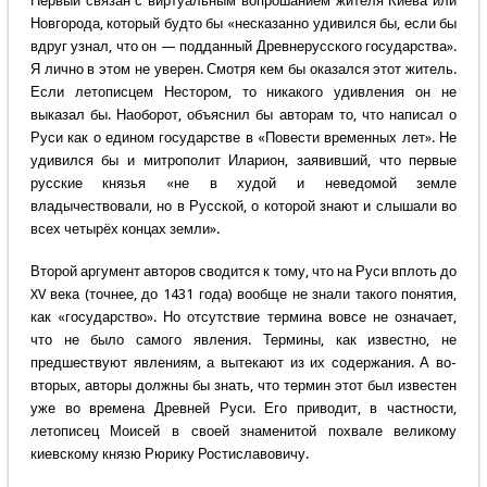
Первый связан с виртуальным вопрошанием жителя Киева или
Новгорода, который будто бы «несказанно удивился бы, если бы
вдруг узнал, что он — подданный Древнерусского государства».
Я лично в этом не уверен. Смотря кем бы оказался этот житель.
Если летописцем Нестором, то никакого удивления он не
выказал бы. Наоборот, объяснил бы авторам то, что написал о
Руси как о едином государстве в «Повести временных лет». Не
удивился бы и митрополит Иларион, заявивший, что первые
русские князья «не в худой и неведомой земле
владычествовали, но в Русской, о которой знают и слышали во
всех четырёх концах земли».
Второй аргумент авторов сводится к тому, что на Руси вплоть до
XV века (точнее, до 1431 года) вообще не знали такого понятия,
как «государство». Но отсутствие термина вовсе не означает,
что не было самого явления. Термины, как известно, не
предшествуют явлениям, а вытекают из их содержания. А во-
вторых, авторы должны бы знать, что термин этот был известен
уже во времена Древней Руси. Его приводит, в частности,
летописец Моисей в своей знаменитой похвале великому
киевскому князю Рюрику Ростиславовичу.