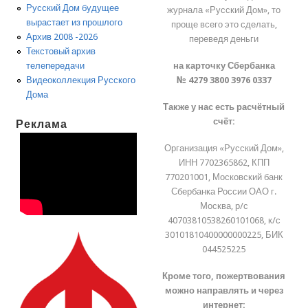
Русский Дом будущее
журнала «Русский Дом», то
вырастает из прошлого
проще всего это сделать,
Архив 2008 -2026
переведя деньги
Текстовый архив
на карточку Сбербанка
телепередачи
№ 4279 3800 3976 0337
Видеоколлекция Русского
Дома
Также у нас есть расчётный
счёт:
Реклама
Организация «Русский Дом»,
ИНН 7702365862, КПП
770201001, Московский банк
Сбербанка России ОАО г.
Москва, р/с
40703810538260101068, к/с
30101810400000000225, БИК
044525225
Кроме того, пожертвования
можно направлять и через
интернет: