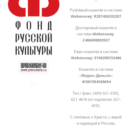
Рублёвый кошелёк в системе
Webmoney:
R207426332207
Долларовый кошелёк в
системе
Webmoney:
Z406090803927
Евро-кошелёк в системе
Webmoney:
E196200153466
Кошелёк в системе
«
Яндекс.Деньги»:
41001994189694
Тел./ факс: (495) 621-3502,
621-4618 (по подписке), 621-
4353.
С любовью о Христе, с верой
и надеждой в Россию,