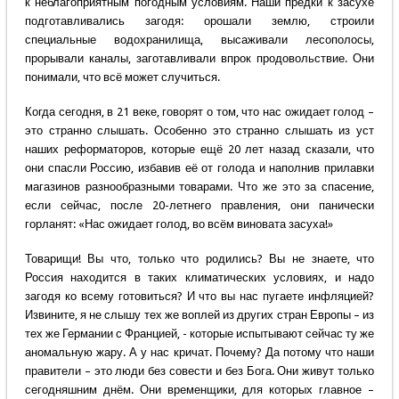
к неблагоприятным погодным условиям. Наши предки к засухе
подготавливались загодя: орошали землю, строили
специальные водохранилища, высаживали лесополосы,
прорывали каналы, заготавливали впрок продовольствие. Они
понимали, что всё может случиться.
Когда сегодня, в 21 веке, говорят о том, что нас ожидает голод –
это странно слышать. Особенно это странно слышать из уст
наших реформаторов, которые ещё 20 лет назад сказали, что
они спасли Россию, избавив её от голода и наполнив прилавки
магазинов разнообразными товарами. Что же это за спасение,
если сейчас, после 20-летнего правления, они панически
горланят: «Нас ожидает голод, во всём виновата засуха!»
Товарищи! Вы что, только что родились? Вы не знаете, что
Россия находится в таких климатических условиях, и надо
загодя ко всему готовиться? И что вы нас пугаете инфляцией?
Извините, я не слышу тех же воплей из других стран Европы – из
тех же Германии с Францией, - которые испытывают сейчас ту же
аномальную жару. А у нас кричат. Почему? Да потому что наши
правители – это люди без совести и без Бога. Они живут только
сегодняшним днём. Они временщики, для которых главное –