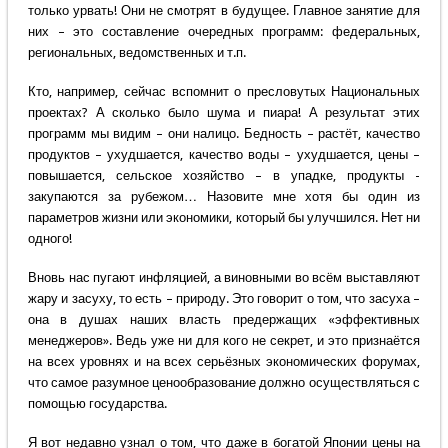
только урвать! Они не смотрят в будущее. Главное занятие для
них – это составление очередных программ: федеральных,
региональных, ведомственных и т.п.
Кто, например, сейчас вспомнит о пресловутых Национальных
проектах? А сколько было шума и пиара! А результат этих
программ мы видим – они налицо. Бедность – растёт, качество
продуктов – ухудшается, качество воды – ухудшается, цены –
повышается, сельское хозяйство – в упадке, продукты -
закупаются за рубежом… Назовите мне хотя бы один из
параметров жизни или экономики, который бы улучшился. Нет ни
одного!
Вновь нас пугают инфляцией, а виновными во всём выставляют
жару и засуху, то есть – природу. Это говорит о том, что засуха –
она в душах наших власть предержащих «эффективных
менеджеров». Ведь уже ни для кого не секрет, и это признаётся
на всех уровнях и на всех серьёзных экономических форумах,
что самое разумное ценообразование должно осуществляться с
помощью государства.
Я вот недавно узнал о том, что даже в богатой Японии цены на