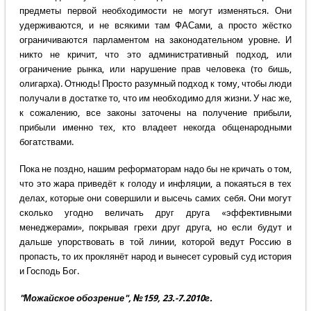
предметы первой необходимости не могут изменяться. Они
удерживаются, и не всякими там ФАСами, а просто жёстко
ограничиваются парламентом на законодательном уровне. И
никто не кричит, что это административный подход, или
ограничение рынка, или нарушение прав человека (то бишь,
олигарха). Отнюдь! Просто разумный подход к тому, чтобы люди
получали в достатке то, что им необходимо для жизни. У нас же,
к сожалению, все законы заточены на получение прибыли,
прибыли именно тех, кто владеет некогда общенародными
богатствами.
Пока не поздно, нашим реформаторам надо бы не кричать о том,
что это жара приведёт к голоду и инфляции, а покаяться в тех
делах, которые они совершили и высечь самих себя. Они могут
сколько угодно величать друг друга «эффективными
менеджерами», покрывая грехи друг друга, но если будут и
дальше упорствовать в той линии, которой ведут Россию в
пропасть, то их проклянёт народ и вынесет суровый суд история
и Господь Бог.
"Можайское обозрение", №159, 23.-7.2010г.