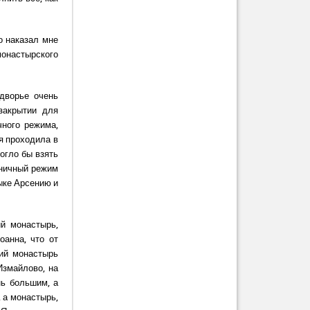
о наказал мне
монастырского
дворье очень
закрытии для
чного режима,
я проходила в
огло бы взять
аничный режим
ыке Арсению и
й монастырь,
оанна, что от
кий монастырь
Измайлово, на
нь большим, а
, а монастырь,