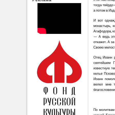
тогда твёрдо
а потом в Из
И вот однаж
монастырь, 
Агафодора, ко
— А ведь это
откажет. А за
Своею милос
Отец Иоанн 
святейшем П
известную те
келье Псково
Иоанн помол
велел мне т
благословени
По молитвам