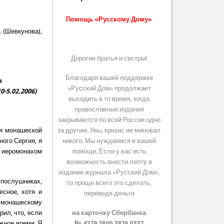
Помощь «Русскому Дому»
 (Шевкунова),
Дорогие братья и сестры!
Благодаря вашей поддержке
в
«Русский Дом» продолжает
-5.02.2006)
выходить в то время, когда
православные издания
закрываются по всей России одно
ия монашеской
за другим. Увы, кризис не миновал
ого Сергия, я
никого. Мы нуждаемся в вашей
и иеромонахом
помощи. Если у вас есть
возможность внести лепту в
издание журнала «Русский Дом»,
 послушниках,
то проще всего это сделать,
сное, хотя и
переведя деньги
о монашескому
ил, что, если
на карточку Сбербанка
ужное время. Я
№ 4279 3800 3976 0337