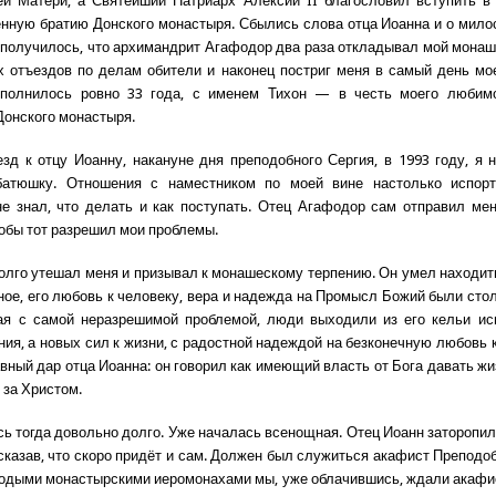
й Матери, а Святейший Патриарх Алексий II благословил вступить в
нную братию Донского монастыря. Сбылись слова отца Иоанна и о мило
к получилось, что архимандрит Агафодор два раза откладывал мой монаш
х отъездов по делам обители и наконец постриг меня в самый день мо
сполнилось ровно 33 года, с именем Тихон — в честь моего любимо
Донского монастыря.
езд к отцу Иоанну, накануне дня преподобного Сергия, в 1993 году, я 
батюшку. Отношения с наместником по моей вине настолько испорт
е знал, что делать и как поступать. Отец Агафодор сам отправил ме
тобы тот разрешил мои проблемы.
олго утешал меня и призывал к монашескому терпению. Он умел находить
ное, его любовь к человеку, вера и надежда на Промысл Божий были стол
ая с самой неразрешимой проблемой, люди выходили из его кельи ис
ния, а новых сил к жизни, с радостной надеждой на безконечную любовь к
авный дар отца Иоанна: он говорил как имеющий власть от Бога давать ж
 за Христом.
ь тогда довольно долго. Уже началась всенощная. Отец Иоанн заторопил
 сказав, что скоро придёт и сам. Должен был служиться акафист Преподо
одыми монастырскими иеромонахами мы, уже облачившись, ждали акафи