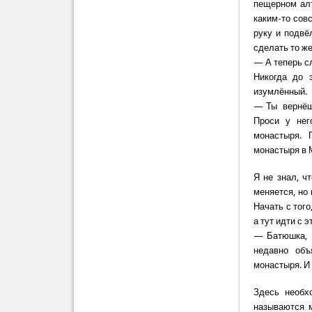
пещерном алт
каким-то сов
руку и подвё
сделать то же
— А теперь с
Никогда до 
изумлённый.
— Ты вернёшь
Проси у нег
монастыря. 
монастыря в М
Я не знал, чт
меняется, но
Начать с того
а тут идти с 
— Батюшка, 
недавно объ
монастыря. И
Здесь необх
называются м