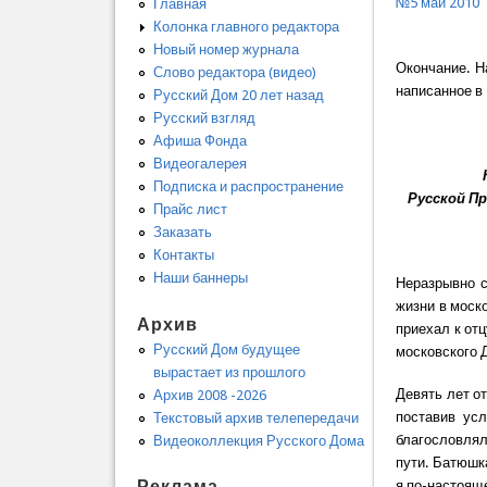
№5 май 2010
Главная
Колонка главного редактора
Новый номер журнала
Окончание. Н
Слово редактора (видео)
написанное в 
Русский Дом 20 лет назад
Русский взгляд
Афиша Фонда
Видеогалерея
Подписка и распространение
Русской Пр
Прайс лист
Заказать
Контакты
Наши баннеры
Неразрывно с
жизни в моск
Архив
приехал к от
Русский Дом будущее
московского 
вырастает из прошлого
Девять лет о
Архив 2008 -2026
поставив ус
Текстовый архив телепередачи
благословлял
Видеоколлекция Русского Дома
пути. Батюшк
Реклама
я по-настояще