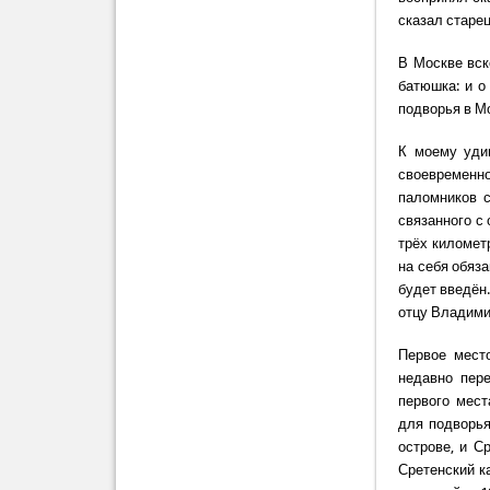
сказал старец
В Москве вск
батюшка: и о
подворья в Мо
К моему уди
своевременн
паломников с
связанного с
трёх километ
на себя обяз
будет введён
отцу Владими
Первое мест
недавно пере
первого мест
для подворья
острове, и С
Сретенский ка