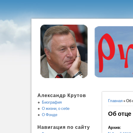
Александр Крутов
Вы здес
Главная
» Об
Биография
О жизни, о себе
Об отц
О Фонде
Навигация по сайту
Архив: