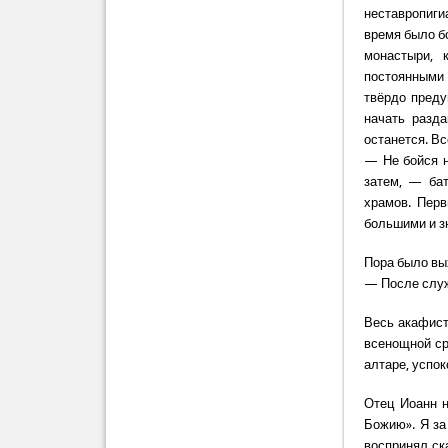
неставропиг
время было б
монастыри, 
постоянными 
твёрдо преду
начать разд
останется. Вс
— Не бойся н
затем, — ба
храмов. Перв
большими и з
Пора было вы
— После служ
Весь акафист
всенощной ср
алтаре, успок
Отец Иоанн н
Божию». Я за
воспринял ск