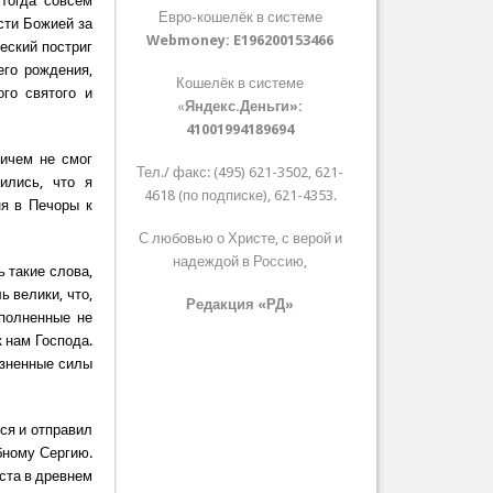
 тогда совсем
Евро-кошелёк в системе
сти Божией за
Webmoney:
E196200153466
еский постриг
его рождения,
Кошелёк в системе
го святого и
«
Яндекс.Деньги»:
41001994189694
ничем не смог
Тел./ факс: (495) 621-3502, 621-
ились, что я
4618 (по подписке), 621-4353.
ня в Печоры к
С любовью о Христе, с верой и
надеждой в Россию,
 такие слова,
ь велики, что,
Редакция «РД»
полненные не
 нам Господа.
изненные силы
ся и отправил
бному Сергию.
ста в древнем