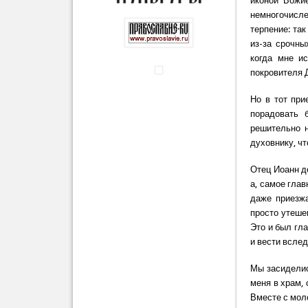
иконой Божие
немногочисле
терпение: та
из-за срочны
когда мне и
покровителя 
Но в тот при
порадовать 
решительно н
духовнику, ч
Отец Иоанн д
а, самое глав
даже приезж
просто утеше
Это и был гл
и вести вслед
Мы засиделис
меня в храм,
Вместе с мол