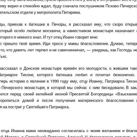
 ему верил и спокойно ждал, буду сначала послушником Псково-Печерск
дательском отделе у митрополита Питирима.
ды, приехав к батюшке в Печоры, я рассказал ему, что скоро откры
который особо любили москвичи, а наместником монастыря назначают 
торого я немного знал. И тут отец Иоанн говорит мне:
 пришло твоё время. Иди проси у мамы благословение. Думаю, тепер
 то, что девять лет терпел и не самочинничал, — увидишь, как Господь н
тью.
рассказал о Донском монастыре времён его молодости, о жившем там
атриархе Тихоне, которого батюшка любил и почитал безконечно.
перь историю о явлении в 1990 году ему, отцу Иоанну, Патриарха Тихон
-Печерского монастыря, в которой мы сейчас с ним беседовали. В за
ился перед своей келейной иконой Пресвятой Богородицы «Взыскание
оропиться домой и после получения материнского благословения 
я на постриг у Святейшего Патриарха.
 отца Иоанна мама неожиданно согласилась с моим желанием и благо