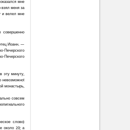
показался мне
 взял меня за
у и велел мне
л совершенно
отец Иоанн. —
о-Печерского
о-Печерского
 в эту минуту,
о невозможно!
гой монастырь,
ально совсем
опигиального
еское слово)
е около 20; а