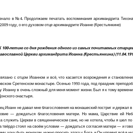
ачало в №4. Продолжаем печатать воспоминания архимандрита Тихона
2009 году, о его духовом отце архимандрите Иоанне (Крестьянкине)
К 100-летию со дня рождения одного из самых почитаемых старце
авославной Церкви архимандрита Иоанна (Крестьянкина) (11.04.1910
вязано с отцом Иоанном и всё, что касается возрождения и становлен
овском Сретенском монастыре. Осенью 1993 года, под праздник преподобн
цу Иоанну в очень сложный для меня момент жизни. Был я к тому времен
Донского онастыря.
тец Иоанн не давал мне благословения на монашеский постриг и держал в
ловие — дождаться благословения матери. Но мама, Царствие ей Небе
а служить Церкви в священническом сане, но не хотела, чтобы я шел п
а твёрдо стоял на своём условии — дождаться согласия матери — и говор
му хочу быть монахом, нужно просить этого у Бога, и Он управит всё в н