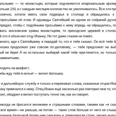
иальными — те монастыри, которые подчиняются епархиальным архиер
ольше 250, и с каждым месяцем количество их увеличивалось. Все эти п
конечно, хотели иметь свои подворья в столице и обращались к
просьбами об этом. И однажды Святейший на одном из собраний духо
предил, чтобы с подобными просьбами к нему впредь не обращались, п
авать московские храмы
монастырям, то приходских церквей в столи
ё это я объяснил отцу Иоанну. Но тот даже глазом не повёл.
ичего, иди к Святейшему и передай то, что я тебе сказал. Он всё тебе б
тюшка продолжал уже совсем по-деловому, — тебе предложат на выб
ый не бери! А из остальных выбирай какой тебе приглянется, но только
наменитыми.
ходить на акафист.
бы жду тебя в келье! — велел батюшка.
 и дальнейшую службу я только и переживал слова, сказанные отцом Иоа
азу примчался к нему. Отец Иоанн ещё несколько раз повторил мне то, чт
оил, ободрил и велел поступать точно так, как он говорит.
икогда не бросался великими и страшными словами, такими как «я ск
 всё время—ни раньше, ни потом — таких слов больше от него не слыш
азанное батюшкой более чем серьёзно и, превозмогая страх, решил выпол