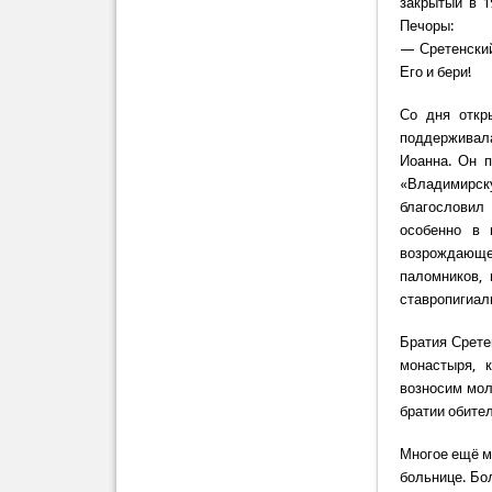
закрытый в 1
Печоры:
— Сретенский
Его и бери!
Со дня откр
поддерживала
Иоанна. Он 
«Владимирск
благословил 
особенно в 
возрождающей
паломников,
ставропигиал
Братия Срете
монастыря, 
возносим мол
братии обите
Многое ещё м
больнице. Бо