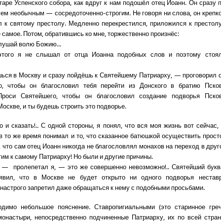
аре Успенского собора, как вдруг к нам подошёл отец Иоанн. Он сразу 
сем необычным — сосредоточенно-строгим. Не говоря ни слова, он крепко
л к святому престолу. Медленно перекрестился, приложился к престол
 самое. Потом, обратившись ко мне, торжественно произнёс:
лушай волю Божию...
этого я не слышал от отца Иоанна подобных слов и поэтому стоя
ся в Москву и сразу пойдёшь к Святейшему Патриарху, — проговорил 
о, чтобы он благословил тебя перейти из Донского в братию Псков
Проси Святейшего, чтобы он благословил создание подворья Псков
оскве, и ты будешь строить это подворье.
о и сказать!.. С одной стороны, я понял, что вся моя жизнь вот сейчас,
 в то же время понимал и то, что сказанное батюшкой осуществить прост
, что сам отец Иоанн никогда не благословлял монахов на переход в дру
этим к самому Патриарху! Но были и другие причины.
— пролепетал я, — это же совершенно невозможно!.. Святейший букв
явил, что в Москве не будет открыто ни одного подворья неставр
 настрого запретил даже обращаться к нему с подобными просьбами.
одимо небольшое пояснение. Ставропигиальными (это старинное греч
онастыри, непосредственно подчиненные Патриарху, их по всей стран