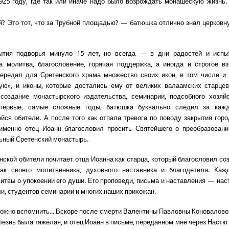
925 году, где так или иначе надо было возрождать монашескую жизнь.
? Это тот, что за Трубной площадью? — батюшка отлично знал церков
ытия подворья минуло 15 лет, но всегда — в дни радостей и исп
 молитва, благословение, горячая поддержка, а иногда и строгое в
передал для Сретенского храма множество своих икон, в том числе и
ую», и иконы, которые достались ему от великих валаамских старцев
создание монастырского издательства, семинарии, подсобного хозяй
первые, самые сложные годы, батюшка буквально следил за ка
ся обители. А после того как отпала тревога по поводу закрытия гор
 именно отец Иоанн благословил просить Святейшего о преобразовани
ьный Сретенский монастырь.
нской обители почитает отца Иоанна как старца, который благословил со
как своего молитвенника, духовного наставника и благодетеля. Ка
итвы о упокоении его души. Его проповеди, письма и наставления — нас
ли, студентов семинарии и многих наших прихожан.
ожно вспомнить... Вскоре после смерти Валентины Павловны Коноваловой
лезнь была тяжёлая, и отец Иоанн в письме, переданном мне через Настю 