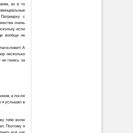
еям, их в то
ровинциальные
 Патриарху с
венства очень
оскольку если
це вообще не
лагословит! А
ор несколько
 не гонись за
нном, а после
о я услышал в
ажу тебе волю
ал. Поэтому я
нить всё, как