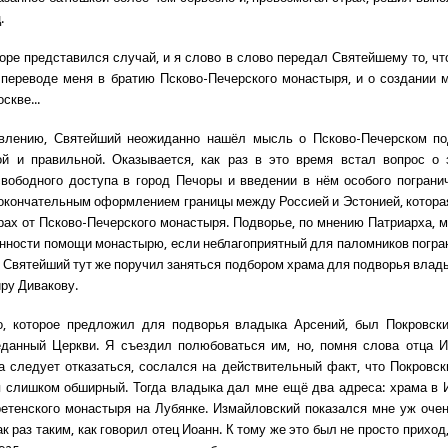
.
оре представился случай, и я слово в слово передал Святейшему то, чт
 переводе меня в братию Псково-Печерского монастыря, и о создании 
скве...
влению, Святейший неожиданно нашёл мысль о Псково-Печерском по
ой и правильной. Оказывается, как раз в это время встал вопрос о 
вободного доступа в город Печоры и введении в нём особого пограни
 окончательным оформлением границы между Россией и Эстонией, котора
рах от Псково-Печерского монастыря. Подворье, по мнению Патриарха, м
анности помощи монастырю, если неблагоприятный для паломников погр
. Святейший тут же поручил заняться подбором храма для подворья влад
ру Дивакову.
о, которое предложил для подворья владыка Арсений, был Покровски
данный Церкви. Я съездил полюбоваться им, но, помня слова отца И
а следует отказаться, сослался на действительный факт, что Покровс
 слишком обширный. Тогда владыка дал мне ещё два адреса: храма в 
ретенского монастыря на Лубянке. Измайловский показался мне уж оче
к раз таким, как говорил отец Иоанн. К тому же это был не просто приход