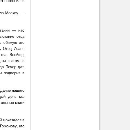
 Я позвонил в
ную Москву. —
ытаний — нас
зыскание отца
 любимую его
. Отец Иоанн
ства. Вообще,
ждым шагом в
ода Печор для
и подворья в
здание нашего
ждый день мы
тольные книги
 я оказался в
Горюнову, его