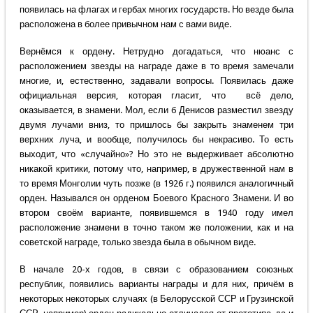
появилась на флагах и гербах многих государств. Но везде была
расположена в более привычном нам с вами виде.
Вернёмся к ордену. Нетрудно догадаться, что нюанс с
расположением звезды на награде даже в то время замечали
многие, и, естественно, задавали вопросы. Появилась даже
официальная версия, которая гласит, что всё дело,
оказывается, в знамени. Мол, если б Денисов разместил звезду
двумя лучами вниз, то пришлось бы закрыть знаменем три
верхних луча, и вообще, получилось бы некрасиво. То есть
выходит, что «случайно»? Но это не выдерживает абсолютно
никакой критики, потому что, например, в дружественной нам в
то время Монголии чуть позже (в 1926 г.) появился аналогичный
орден. Назывался он орденом Боевого Красного Знамени. И во
втором своём варианте, появившемся в 1940 году имел
расположение знамени в точно таком же положении, как и на
советской награде, только звезда была в обычном виде.
В начале 20-х годов, в связи с образованием союзных
республик, появились варианты награды и для них, причём в
некоторых некоторых случаях (в Белорусской ССР и Грузинской