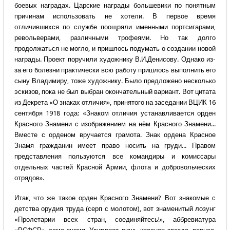
боевых наградах. Царские награды большевики по понятным
причинам использовать не хотели. В первое время
отличившихся по службе поощряли именными портсигарами,
револьверами, различными трофеями. Но так долго
продолжаться не могло, и пришлось подумать о создании новой
награды. Проект поручили художнику В.И.Денисову. Однако из-
за его болезни практически всю работу пришлось выполнить его
сыну Владимиру, тоже художнику. Было предложено несколько
эскизов, пока не был выбран окончательный вариант. Вот цитата
из Декрета «О знаках отличия», принятого на заседании ВЦИК 16
сентября 1918 года: «Знаком отличия устанавливается орден
Красного Знамени с изображением на нём Красного Знамени...
Вместе с орденом вручается грамота. Знак ордена Красное
Знамя гражданин имеет право носить на груди... Правом
представления пользуются все командиры и комиссары
отдельных частей Красной Армии, флота и добровольческих
отрядов».
Итак, что же такое орден Красного Знамени? Вот знакомые с
детства орудия труда (серп с молотом), вот знаменитый лозунг
«Пролетарии всех стран, соединяйтесь!», аббревиатура