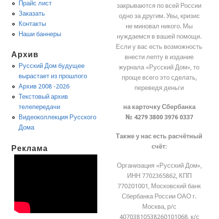
Прайс лист
закрываются по всей России
Заказать
одно за другим. Увы, кризис
Контакты
не миновал никого. Мы
Наши баннеры
нуждаемся в вашей помощи.
Если у вас есть возможность
Архив
внести лепту в издание
Русский Дом будущее
журнала «Русский Дом», то
вырастает из прошлого
проще всего это сделать,
Архив 2008 -2026
переведя деньги
Текстовый архив
на карточку Сбербанка
телепередачи
№ 4279 3800 3976 0337
Видеоколлекция Русского
Дома
Также у нас есть расчётный
счёт:
Реклама
Организация «Русский Дом»,
ИНН 7702365862, КПП
770201001, Московский банк
Сбербанка России ОАО г.
Москва, р/с
40703810538260101068, к/с