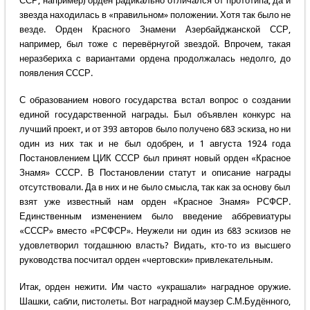
ССР, например) орден радикально отличался от прототипа, да и
звезда находилась в «правильном» положении. Хотя так было не
везде. Орден Красного Знамени Азербайджанской ССР,
например, был тоже с перевёрнугой звездой. Впрочем, такая
неразбериха с вариантами ордена продолжалась недолго, до
появления СССР.
С образованием нового государства встал вопрос о создании
единой государственной награды. Был объявлен конкурс на
лучший проект, и от 393 авторов было получено 683 эскиза, но ни
один из них так и не был одобрен, и 1 августа 1924 года
Постановлением ЦИК СССР был принят новый орден «Красное
Знамя» СССР. В Постановлении статут и описание награды
отсутствовали. Да в них и не было смысла, так как за основу был
взят уже известный нам орден «Красное Знамя» РСФСР.
Единственным изменением было введение аббревиатуры
«СССР» вместо «РСФСР». Неужели ни один из 683 эскизов не
удовлетворил тогдашнюю власть? Видать, кто-то из высшего
руководства посчитал орден «чертовски» привлекательным.
Итак, орден нежити. Им часто «украшали» наградное оружие.
Шашки, сабли, пистолеты. Вот наградной маузер С.М.Будённого,