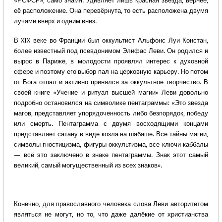
«РСФСР», само знамя. Удивляет лишь красная звезда, вернее,
её расположение. Она перевёрнута, то есть расположена двумя
лучами вверх и одним вниз.
В XIX веке во Франции был оккультист Альфонс Луи Констан,
более известный под псевдонимом Элифас Леви. Он родился и
вырос в Париже, в молодости проявлял интерес к духовной
сфере и поэтому его выбор пал на церковную карьеру. Но потом
от Бога отпал и активно принялся за оккультное творчество. В
своей книге «Учение и ритуал высшей магии» Леви довольно
подробно остановился на символике пентаграммы: «Это звезда
магов, представляет упорядоченность либо безпорядок, победу
или смерть. Пентаграмма с двумя восходящими концами
представляет сатану в виде козла на шабаше. Все тайны магии,
символы гностицизма, фигуры оккультизма, все ключи каббалы
— всё это заключено в знаке пентаграммы. Знак этот самый
великий, самый могущественный из всех знаков».
Конечно, для православного человека слова Леви авторитетом
являться не могут, но то, что даже далёкие от христианства