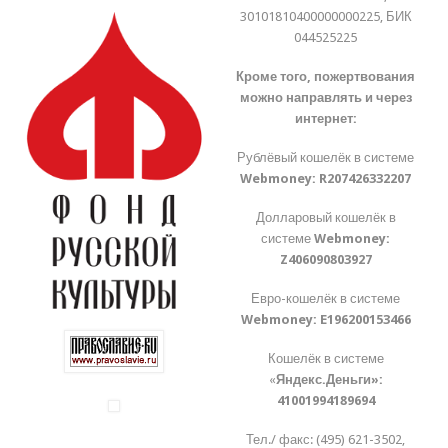
30101810400000000225, БИК
044525225
Кроме того, пожертвования
можно направлять и через
интернет:
Рублёвый кошелёк в системе
Webmoney:
R207426332207
Долларовый кошелёк в
системе
Webmoney:
Z406090803927
Евро-кошелёк в системе
Webmoney:
E196200153466
Кошелёк в системе
«
Яндекс.Деньги»:
41001994189694
Тел./ факс: (495) 621-3502,