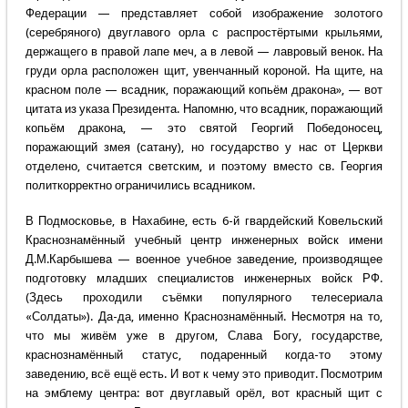
Федерации — представляет собой изображение золотого
(серебряного) двуглавого орла с распростёртыми крыльями,
держащего в правой лапе меч, а в левой — лавровый венок. На
груди орла расположен щит, увенчанный короной. На щите, на
красном поле — всадник, поражающий копьём дракона», — вот
цитата из указа Президента. Напомню, что всадник, поражающий
копьём дракона, — это святой Георгий Победоносец,
поражающий змея (сатану), но государство у нас от Церкви
отделено, считается светским, и поэтому вместо св. Георгия
политкорректно ограничились всадником.
В Подмосковье, в Нахабине, есть 6-й гвардейский Ковельский
Краснознамённый учебный центр инженерных войск имени
Д.М.Карбышева — военное учебное заведение, производящее
подготовку младших специалистов инженерных войск РФ.
(Здесь проходили съёмки популярного телесериала
«Солдаты»). Да-да, именно Краснознамённый. Несмотря на то,
что мы живём уже в другом, Слава Богу, государстве,
краснознамённый статус, подаренный когда-то этому
заведению, всё ещё есть. И вот к чему это приводит. Посмотрим
на эмблему центра: вот двуглавый орёл, вот красный щит с