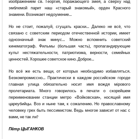
изображением св. Георгия, поражающего змея, а сверху над
эмблемой парит наш «старый знакомый», орден Красного
знамени. Возникает недоумение...
Но не стоит, пожалуй, сгущать краски... Далеко не всё, что
связано с советским периодом отечественной истории, имеет
однозначный знак минус... Можно вспомнить советский
кинематограф. Фильмы (большая часть), пропагандирующие
культ нестяжательности, патриотизма, верности, семейных
ценностей. Хорошее советское кино. Доброе...
Но всё же есть вещи, от которых необходимо избавляться.
Безкомпромиссно... Практически в каждом российском городе
главная улица обязательно носит имя вождя мiрового
пролетариата. Много говорилось в печати о скорейшем
переименовании станции метро «Войковская», носящей имя
цареубийцы. Воз и ныне там, к сожалению. Но православному
человеку грех быть пессимистом. Ведь многое зависит от нас с
вами, не так ли?
Пётр ЦЫГАНКОВ