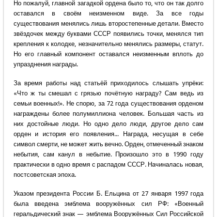
Но пожалуй, главной загадкой ордена было то, что он так долго
оставался в своём неизменном виде. За все годы
существования менялись лишь второстепенные детали. Вместо
звёздочек между буквами СССР появились точки, менялся тип
крепления к колодке, незначительно менялись размеры, статут.
Но его главный компонент оставался неизменным вплоть до
упразднения награды.
За время работы над статьёй приходилось слышать упрёки:
«Что ж ты смешал с грязью почётную награду? Сам ведь из
семьи военных!». Не спорю, за 72 года существования орденом
награждены более полумиллиона человек. Большая часть из
них достойные люди. Но одно дело люди, другое дело сам
орден и история его появления... Награда, несущая в себе
символ смерти, не может жить вечно. Орден, отмеченный знаком
небытия, сам канул в небытие. Произошло это в 1990 году
практически в одно время с распадом СССР. Начиналась новая,
постсоветская эпоха.
Указом президента России Б. Ельцина от 27 января 1997 года
была введена эмблема вооружённых сил РФ: «Военный
геральдический знак — эмблема Вооружённых Сил Российской