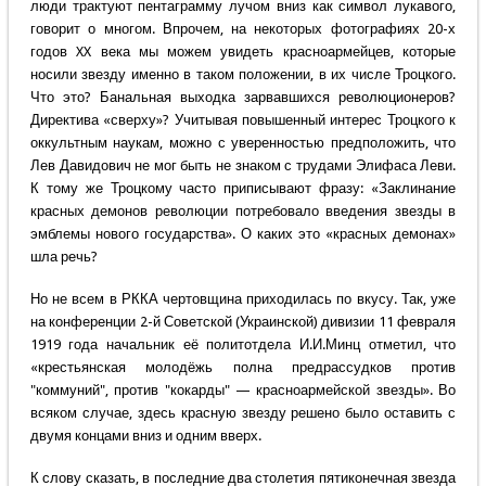
люди трактуют пентаграмму лучом вниз как символ лукавого,
говорит о многом. Впрочем, на некоторых фотографиях 20-х
годов XX века мы можем увидеть красноармейцев, которые
носили звезду именно в таком положении, в их числе Троцкого.
Что это? Банальная выходка зарвавшихся революционеров?
Директива «сверху»? Учитывая повышенный интерес Троцкого к
оккультным наукам, можно с уверенностью предположить, что
Лев Давидович не мог быть не знаком с трудами Элифаса Леви.
К тому же Троцкому часто приписывают фразу: «Заклинание
красных демонов революции потребовало введения звезды в
эмблемы нового государства». О каких это «красных демонах»
шла речь?
Но не всем в РККА чертовщина приходилась по вкусу. Так, уже
на конференции 2-й Советской (Украинской) дивизии 11 февраля
1919 года начальник её политотдела И.И.Минц отметил, что
«крестьянская молодёжь полна предрассудков против
"коммуний", против "кокарды" — красноармейской звезды». Во
всяком случае, здесь красную звезду решено было оставить с
двумя концами вниз и одним вверх.
К слову сказать, в последние два столетия пятиконечная звезда