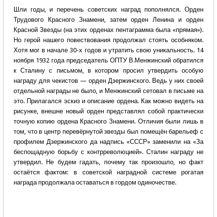
Шли годы, и перечень советских наград пополнялся. Орден
Трудового Красного Знамени, затем орден Ленина и орден
Красной Звезды (на этих орденах пентаграмма была «прямая»).
Но герой нашего повествования продолжал стоять особняком.
Хотя мог в начале 30-х годов и утратить свою уникальность. 14
ноября 1932 года председатель ОПТУ В.Менжинский обратился
к Сталину с письмом, в котором просил утвердить особую
награду для чекистов — орден Дзержинского. Ведь у них своей
отдельной награды не было, и Менжинский сетовал в письме на
это. Прилагался эскиз и описание ордена. Как можно видеть на
рисунке, внешне новый орден представлял собой практически
точную копию ордена Красного Знамени. Отличия были лишь в
том, что в центр перевёрнутой звезды был помещён барельеф с
профилем Дзержинского да надпись «СССР» заменили на «За
беспощадную борьбу с контрреволюцией». Сталин награду не
утвердил. Не будем гадать, почему так произошло, но факт
остаётся фактом: в советской наградной системе рогатая
награда продолжала оставаться в гордом одиночестве.