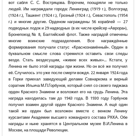
вот сабля С. С. Востряцова. Впрочем, поощряли не только
людей. Им награждали города: Ленинград (1919 г.), Волгоград
(1924 г.), Ташкент (1924 г.), Грозный (1924 г.), Севастополь (1954
г.) и многие другие. Орденом награждены 56 кораблей — 27
подводных лодок и 29 надводных (в их числе крейсер «Аврора»),
Бронепоезд № 8, Балтийский флот. Также наградой отмечены
многие воинские подразделения. Все награждённые
формирования получали статус «Краснознамённый». Орден в
буквальном смысле слова стремился оставить свои следы
везде. Стать вездесущим, «живее всех живых»... Кстати, у
Ленина не было этой награды при жизни. Но он всё же получил
её. Случилось это уже после смерти вождя. 22 января 1924 года
в Горки приехал заведующий делами Совнаркома и верный
соратник Ильича М.П.Горбунов, который снял со своего пиджака
орден Красного Знамени и возложил его на грудь Ленина. Эта
награда находилась там до 1943 года. В 1930 году Горбунов
получил взамен другой орден Красного Знамени. А ещё один
такой же орден был возложен вместе с венком Ленину
курсантами Академии высшего командного состава РККА. Обе
награды и ныне хранятся в Центральном музее В.И.Ленина в
Москве, на площади Революции.