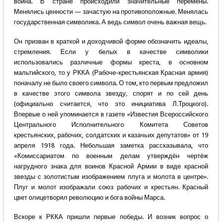
война. В стране происходили значительные перемены.
Менялись ценности — зачастую на противоположные. Менялась
государственная символика. А ведь символ очень важная вещь.
Он призван в краткой и доходчивой форме обозначить идеалы,
стремления. Если у белых в качестве символики
использовались различные формы креста, в основном
мальтийского, то у РККА (Рабоче-крестьянская Красная армия)
поначалу не было своего символа. О том, кто первым предложил
в качестве этого символа звезду, спорят и по сей день
(официально считается, что это инициатива Л.Троцкого).
Впервые о ней упоминается в газете «Известия Всероссийского
Центрального Исполнительного Комитета Советов
крестьянских, рабочих, солдатских и казачьих депутатов» от 19
апреля 1918 года. Небольшая заметка рассказывала, что
«Комиссариатом по военным делам утверждён чертёж
нагрудного знака для воинов Красной Армии в виде красной
звезды с золотистым изображением плуга и молота в центре».
Плуг и молот изображали союз рабочих и крестьян. Красный
цвет олицетворял революцию и бога войны Марса.
Вскоре к РККА пришли первые победы. И возник вопрос о