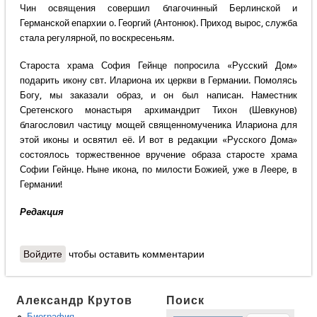
Чин освящения совершил благочинный Берлинской и
Германской
епархии о. Георгий (Антонюк). Приход вырос, служба
стала регулярной, по воскресеньям.
Староста храма София Гейнце попросила «Русский Дом»
подарить икону свт. Илариона их церкви в Германии. Помолясь
Богу, мы заказали образ, и он был написан. Наместник
Сретенского монастыря архимандрит Тихон (Шевкунов)
благословил частицу мощей священномученика Илариона для
этой иконы и освятил её. И вот в редакции «Русского Дома»
состоялось торжественное вручение образа старосте храма
Софии Гейнце. Ныне икона, по милости Божией, уже в Леере, в
Германии!
Редакция
Войдите
чтобы оставить комментарии
Александр Крутов
Поиск
Биография