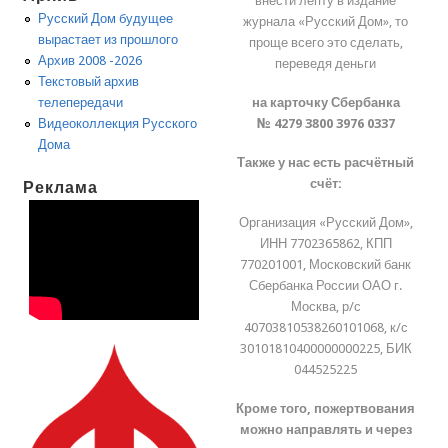
внести лепту в издание
Русский Дом будущее
журнала «Русский Дом», то
вырастает из прошлого
проще всего это сделать,
Архив 2008 -2026
переведя деньги
Текстовый архив
на карточку Сбербанка
телепередачи
№ 4279 3800 3976 0337
Видеоколлекция Русского
Дома
Также у нас есть расчётный
счёт:
Реклама
Организация «Русский Дом»,
ИНН 7702365862, КПП
770201001, Московский банк
Сбербанка России ОАО г.
Москва, р/с
40703810538260101068, к/с
30101810400000000225, БИК
044525225
Кроме того, пожертвования
можно направлять и через