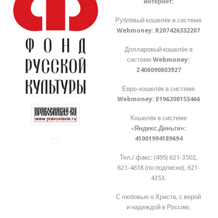
интернет:
Рублёвый кошелёк в системе
Webmoney:
R207426332207
Долларовый кошелёк в
системе
Webmoney:
Z406090803927
Евро-кошелёк в системе
Webmoney:
E196200153466
Кошелёк в системе
«
Яндекс.Деньги»:
41001994189694
Тел./ факс: (495) 621-3502,
621-4618 (по подписке), 621-
4353.
С любовью о Христе, с верой
и надеждой в Россию,