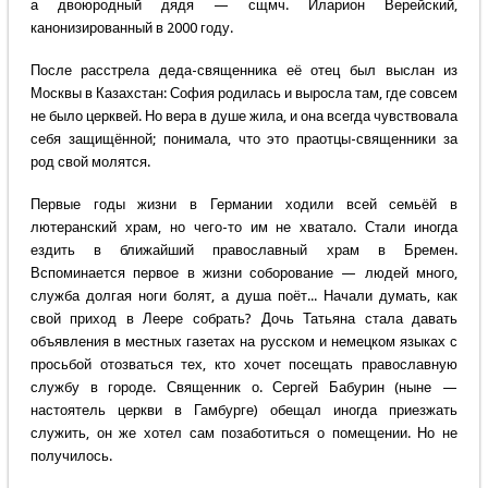
а двоюродный дядя — сщмч. Иларион Верейский,
канонизированный в 2000 году.
После расстрела деда-священника её отец был выслан из
Москвы в Казахстан: София родилась и выросла там, где совсем
не было церквей. Но вера в душе жила, и она всегда чувствовала
себя защищённой; понимала, что это праотцы-священники за
род свой молятся.
Первые годы жизни в Германии ходили всей семьёй в
лютеранский храм, но чего-то им не хватало. Стали иногда
ездить в ближайший православный храм в Бремен.
Вспоминается первое в жизни соборование — людей много,
служба долгая ноги болят, а душа поёт... Начали думать, как
свой приход в Леере собрать? Дочь Татьяна стала давать
объявления в местных газетах на русском и немецком языках с
просьбой отозваться тех, кто хочет посещать православную
службу в городе. Священник о. Сергей Бабурин (ныне —
настоятель церкви в Гамбурге) обещал иногда приезжать
служить, он же хотел сам позаботиться о помещении. Но не
получилось.