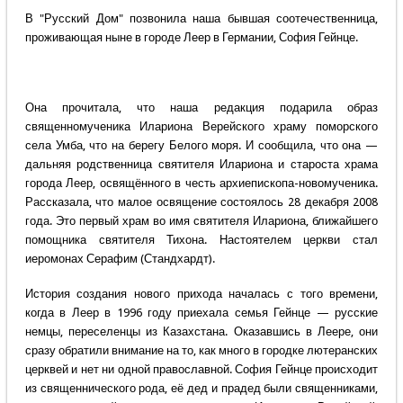
В "Русский Дом" позвонила наша бывшая соотечественница,
проживающая ныне в городе Леер в Германии, София Гейнце.
Она прочитала, что наша редакция подарила образ
священномученика
Илариона Верейского храму поморского
села Умба, что на берегу Белого моря. И сообщила, что она —
дальняя родственница святителя Илариона и староста храма
города Леер, освящённого в честь архиепископа-новомученика.
Рассказала, что малое освящение состоялось 28 декабря 2008
года. Это первый храм во имя святителя Илариона, ближайшего
помощника святителя Тихона. Настоятелем церкви стал
иеромонах Серафим (Стандхардт).
История создания нового прихода началась с того времени,
когда в Леер в 1996 году приехала семья Гейнце — русские
немцы, переселенцы из Казахстана. Оказавшись в Леере, они
сразу обратили внимание на то, как много в городке лютеранских
церквей и нет ни одной православной. София Гейнце происходит
из священнического рода, её дед и прадед были священниками,