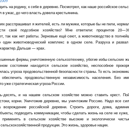
2009
дить на родину, к себе в деревню. Посмотрел, как наше российское сельс
 в ужас, до чего власть довела крестьянина.
нях расспрашивал я жителей, есть ли мужики, которые бы не пили, норма
сти своё подсобное хозяйство? Мне ответили: процентов 20—30
т, так как нет работы. Зерновые ещё сеют, а животноводство в полней
о один животноводческий комплекс в одном селе. Разруха и развал
характер. Дальше — крах.
ушенные фермы, уничтоженную сельхозтехнику, убогие избы сельских жит
вном состоянии находится сельское хозяйство, неспособное прокор
илась угроза продовольственной безопасности страны. То есть экономик
 обеспечить продовольственную независимость населения. Без и
то уже стратегическая угроза России.
ь-десять, и на нашем сельском хозяйстве можно ставить крест. Пой
стоки, корни. Уничтожив деревню, мы уничтожим Россию. Надо все си
а возрождение российской деревни. Строить дороги, дома, админи
бъекты, подводить коммуникации, чтобы сделать жизнь на селе не хуже, 
 применять в сельском хозяйстве высокие и экологически чисты
 сельскохозяйственной продукции. Это жизнь, здоровье нации.