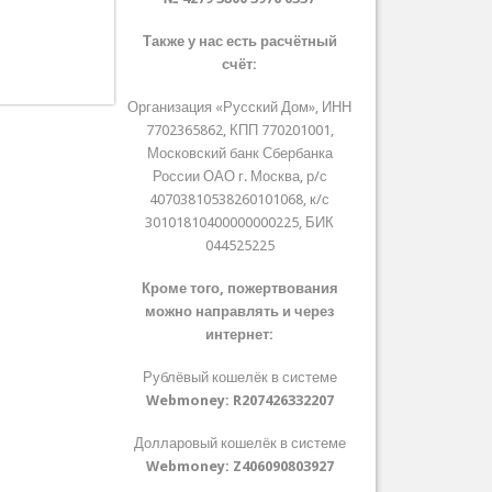
Также у нас есть расчётный
счёт:
Организация «Русский Дом», ИНН
7702365862, КПП 770201001,
Московский банк Сбербанка
России ОАО г. Москва, р/с
40703810538260101068, к/с
30101810400000000225, БИК
044525225
Кроме того, пожертвования
можно направлять и через
интернет:
Рублёвый кошелёк в системе
Webmoney:
R207426332207
Долларовый кошелёк в системе
Webmoney:
Z406090803927