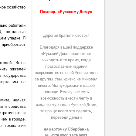
кое хозяйство
Помощь «Русскому Дому»
льно работали
, остальные
Дорогие братья и сестры!
шем упадке. Я
 приобретают
Благодаря вашей поддержке
«Русский Дом» продолжает
выходить в то время, когда
елей... Вот в
православные издания
мить жигелей
закрываются по всей России одно
а государства
за другим. Увы, кризис не миновал
мпорта мы не
никого. Мы нуждаемся в вашей
помощи. Если у вас есть
возможность внести лепту в
мите, нельзя
издание журнала «Русский Дом»,
лы и средства
то проще всего это сделать,
стративные и
переведя деньги
чем в городе.
е технологии
на карточку Сбербанка
№ 4279 3800 3976 0337