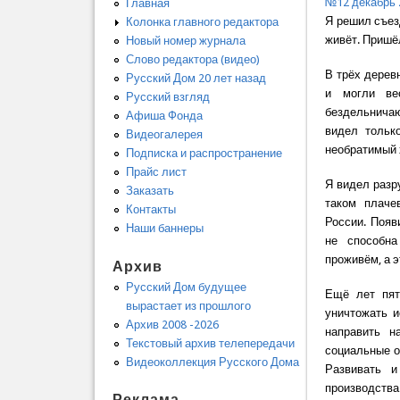
№12 декабрь 
Главная
Я решил съез
Колонка главного редактора
живёт. Пришёл
Новый номер журнала
Слово редактора (видео)
В трёх дерев
Русский Дом 20 лет назад
и могли ве
Русский взгляд
бездельничаю
Афиша Фонда
видел тольк
Видеогалерея
необратимый 
Подписка и распространение
Прайс лист
Я видел разр
Заказать
таком плаче
Контакты
России. Появ
Наши баннеры
не способна
проживём, а э
Архив
Русский Дом будущее
Ещё лет пят
вырастает из прошлого
уничтожать и
Архив 2008 -2026
направить н
Текстовый архив телепередачи
социальные о
Видеоколлекция Русского Дома
Развивать и
производства
Реклама