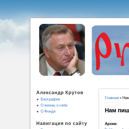
Александр Крутов
Вы здес
Главная
» Нам
Биография
О жизни, о себе
Нам пиш
О Фонде
Навигация по сайту
Архив: