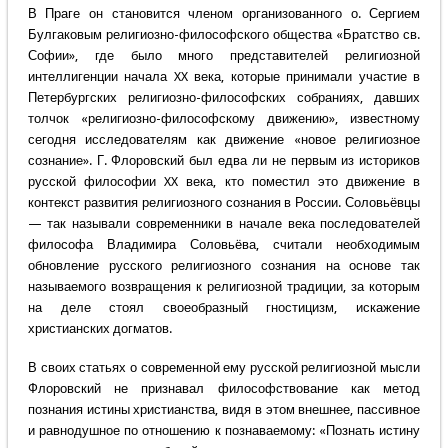
В Праге он становится членом организованного о. Сергием
Булгаковым религиозно-философского общества «Братство св.
Софии», где было много представителей религиозной
интеллигенции начала XX века, которые принимали участие в
Петербургских религиозно-философских собраниях, давших
толчок «религиозно-философскому движению», известному
сегодня исследователям как движение «новое религиозное
сознание». Г. Флоровский был едва ли не первым из историков
русской философии XX века, кто поместил это движение в
контекст развития религиозного сознания в России. Соловьёвцы
— так называли современники в начале века последователей
философа Владимира Соловьёва, считали необходимым
обновление русского религиозного сознания на основе так
называемого возвращения к религиозной традиции, за которым
на деле стоял своеобразный гностицизм, искажение
христианских догматов.
В своих статьях о современной ему русской религиозной мысли
Флоровский не признавал философствование как метод
познания истины христианства, видя в этом внешнее, пассивное
и равнодушное по отношению к познаваемому: «Познать истину