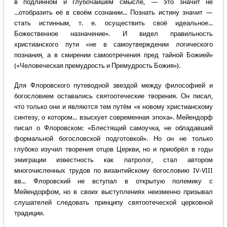
в подлинном и глубочайшем смысле, — это значит не
...отобразить её в своём сознании... Познать истину значит —
стать истинным, т. е. осуществить своё идеальное...
Божественное назначение». И видел правильность
христианского пути «не в самоутверждении логического
познания, а в смирении самоотречения пред тайной Божией»
(«Человеческая премудрость и Премудрость Божия»).
Для Флоровского путеводной звездой между философией и
богословием оставались святоотеческие творения. Он писал,
что только они и являются тем путём «к новому христианскому
синтезу, о котором... взыскует современная эпоха». Мейендорф
писал о Флоровском: «Блестящий самоучка, не обладавший
формальной богословской подготовкой». Но он не только
глубоко изучил творения отцов Церкви, но и приобрёл в годы
эмиграции известность как патролог, стал автором
многочисленных трудов по византийскому богословию IV-VIII
вв... Флоровский не вступал в открытую полемику с
Мейендорфом, но в своих выступлениях неизменно призывал
слушателей следовать принципу святоотеческой церковной
традиции.