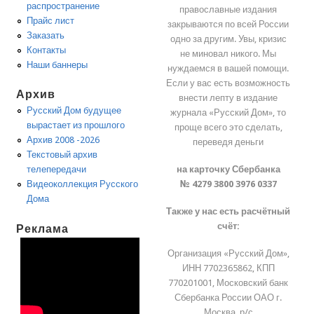
распространение
православные издания
Прайс лист
закрываются по всей России
Заказать
одно за другим. Увы, кризис
Контакты
не миновал никого. Мы
Наши баннеры
нуждаемся в вашей помощи.
Если у вас есть возможность
Архив
внести лепту в издание
Русский Дом будущее
журнала «Русский Дом», то
вырастает из прошлого
проще всего это сделать,
Архив 2008 -2026
переведя деньги
Текстовый архив
на карточку Сбербанка
телепередачи
№ 4279 3800 3976 0337
Видеоколлекция Русского
Дома
Также у нас есть расчётный
счёт:
Реклама
Организация «Русский Дом»,
ИНН 7702365862, КПП
770201001, Московский банк
Сбербанка России ОАО г.
Москва, р/с