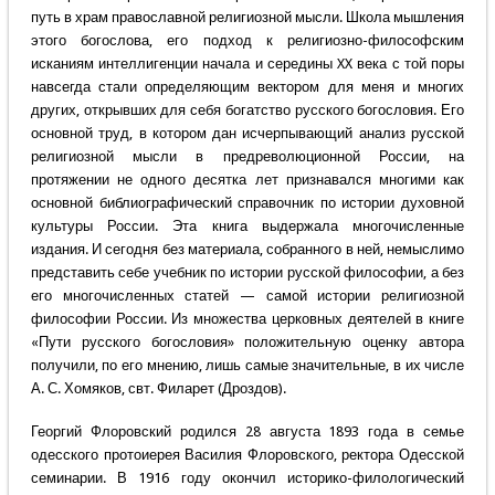
путь в храм православной религиозной мысли. Школа мышления
этого богослова, его подход к религиозно-философским
исканиям интеллигенции начала и середины XX века с той поры
навсегда стали определяющим вектором для меня и многих
других, открывших для себя богатство русского богословия. Его
основной труд, в котором дан исчерпывающий анализ русской
религиозной мысли в предреволюционной России, на
протяжении не одного десятка лет признавался многими как
основной библиографический справочник по истории духовной
культуры России. Эта книга выдержала многочисленные
издания. И сегодня без материала, собранного в ней, немыслимо
представить себе учебник по истории русской философии, а без
его многочисленных статей — самой истории религиозной
философии России. Из множества церковных деятелей в книге
«Пути русского богословия» положительную оценку автора
получили, по его мнению, лишь самые значительные, в их числе
А. С. Хомяков, свт. Филарет (Дроздов).
Георгий Флоровский родился 28 августа 1893 года в семье
одесского протоиерея Василия Флоровского, ректора Одесской
семинарии. В 1916 году окончил историко-филологический