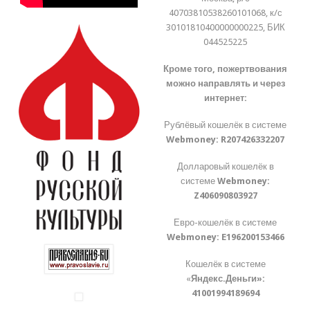
40703810538260101068, к/с
30101810400000000225, БИК
044525225
Кроме того, пожертвования
можно направлять и через
интернет:
Рублёвый кошелёк в системе
Webmoney:
R207426332207
Долларовый кошелёк в
системе
Webmoney:
Z406090803927
Евро-кошелёк в системе
Webmoney:
E196200153466
Кошелёк в системе
«
Яндекс.Деньги»:
41001994189694