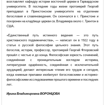
возглавляет кафедру истории восточной церкви в Гарвардском
университете. В последние годы жизни протоиерей Георгий
преподавал в Принстонском университете на отделении
богословия и славяноведения. Он скончался в г. Принстоне и
похоронен на кладбище церкви св. Владимира около г. Трентон в
США.
«Единственный путь истинного ведения — это путь
христианского подвижничества», — написал он в 1922 году в
статье о русской философии цельного знания. Этот путь
богослов, историк, профессор, протоиерей Георгий Флоровский
прошёл с честью и до конца. Философская зоркость сочинений,
соединённая с проницательным взглядом историка,
литературная одарённость, соединённая с исключительной
эрудицией, делают интересным чтение его трудов и сегодня,
когда книжные прилавки изобилуют богословскими и историко-
философскими исследованиями прошлого времени и последних
лет.
Ирина Владимировна ВОРОНЦОВА