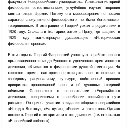
факультет Новороссийского университета. Увлекался историей
философии, естествознанием, углублённо изучал творения
святых отцов Церкви. Потому его мировоззрение не носило
характер спекулятивно-философского, не было богословско-
традиционным. В эмиграцию о. Георгий уехал с родителями в
1920 году. Сначала в Болгарию, затем в Прагу, где защитил в
1923 году магистерскую диссертацию «Историческая
философия Герцена».
В эти годы о. Георгий Флоровский участвует в работе первого
организационного съезда Русского студенческого христианского
движения, сближается с философами русской эмиграции. На
короткое время настороженно-отрицательное отношение к
западному рационализму, культуре, собственный принцип
приоритета православной веры и её духовных традиций
сблизили Флоровского с основателями «Евразийского
движения», говорившими о своеобразии российского пути
развития. Он принял участие в издании сборников евразийцев
«Исход к Востоку», «На путях», «Россия и латинство». Однако
вскоре о. Георгий стал критиком этого движения (см. его статью
«Евразийский соблазн»).