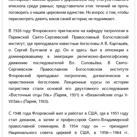
епископа среди равных; представители этих течений не прочь
поговорить о нашем церковном единстве. Но вопрос о том, чтобы
пересмотреть девять веков своей истории, не поднимают.
В 1926 году Флоровского пригласили на кафедру патрологии в
Парижский Свято-Сергиевский Православный Богословский
институт, где преподавали известные богословы А В. Карташёв,
о. Сергий Булгаков и др. Он и здесь был в оппозиции к
доминировавшему в эмиграции религиозно-философскому
движению последователей Вл. Соловьёва. В Свято-
Сергиевском Православном Богословском институте
Флоровский преподавал патрологию, догматическое и
нравственное богословие. Лекционные курсы по истории
патристики стали основой его двухтомного исследования
«Восточные отцы IVв.» (Париж, 1931) и «Византийские отцы V-
VIIIвв.» (Париж, 1933).
С 1948 года Флоровский жил и работал в США, где в 1951 году
стал деканом, а затем и профессором Свято-Владимирской
православной семинарии. В 1954 году он — президент
Национального совета церквей в США, в 1956—1964 гг.