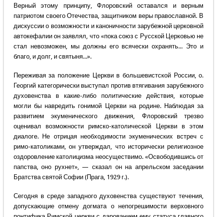
Верный этому принципу, Флоровский оставался и верным
патриотом своего Отечества, защитником веры православной. В
дискуссии о возможности и каноничности зарубежной церковной
автокефалии он заявлял, что «пока союз с Русской Церковью не
стал невозможен, мы должны его всячески охранять... Это и
благо, и долг, и святыня...».
Переживая за положение Церкви в большевистской России, о.
Георгий категорически выступал против втягивания зарубежного
духовенства в какие-либо политические действия, которые
могли бы навредить гонимой Церкви на родине. Наблюдая за
развитием экуменического движения, Флоровский трезво
оценивал возможности римско-католической Церкви в этом
диалоге. Не отрицая необходимости экуменических встреч с
римо-католиками, он утверждал, что исторически религиозное
оздоровление католицизма неосуществимо. «Освободившись от
папства, оно рухнет», — сказал он на апрельском заседании
Братства святой Софии (Прага, 1929 г.).
Сегодня в среде западного духовенства существуют течения,
допускающие отмену догмата о непогрешимости верховного
понтифика Римской церкви с дарованием ему статуса главного