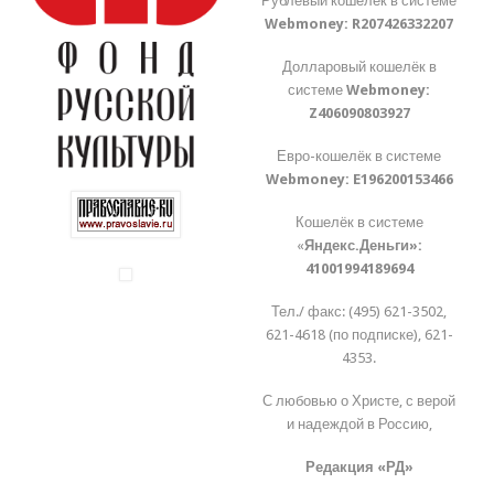
Рублёвый кошелёк в системе
Webmoney:
R207426332207
Долларовый кошелёк в
системе
Webmoney:
Z406090803927
Евро-кошелёк в системе
Webmoney:
E196200153466
Кошелёк в системе
«
Яндекс.Деньги»:
41001994189694
Тел./ факс: (495) 621-3502,
621-4618 (по подписке), 621-
4353.
С любовью о Христе, с верой
и надеждой в Россию,
Редакция «РД»