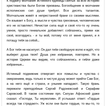
К подвигу молчания истинного единицы святых за всю историю
христианства были Богом призваны. Богообщение в молчании
исполинских сил души требует. Все десять талантов.
Молчальник живёт в непрестанной брани со своими мыслями.
Он взывает к Богу, а мысли и чувства греховные, человеческие
его не оставляют. Нечистая сила ещё и своё что-то ну очень
умное, просто гениальное добавляет: соблазнись, прими как
своё, возгордись - и ты мой, потому что от меня принял, и я
потащу тебя за собой...
А Бог тебя не насилует. Он дал тебе свободную волю и ждёт, что
выберет душа твоя? Душа уже избранная, повторяю. Но в
истории Церкви мы видим, что соблазнялись и гибли даже
избранные...
Истинный подвижник отвергает все помыслы и чувства с
омерзением, ведь только в чистую душу может прийти Сам Бог,
а на него ещё и страхи, и уныние нападают. Такую брань
пережили преподобные Сергий Радонежский и Серафим
Саровский. В таком состоянии прп. Силуан Афонский даже
сказал: «Господи, Ты неумолим». И услышал ответ: «Гордые
всегда так страдают». Уж если они были гордые, то мы-то, то