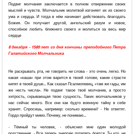
Подвиг молчания заключается в полном отвержении своих
мыслей и чувств. Молчальник молитвой изгоняет их из своего
ума и сердца. И тогда в нём начинает действовать благодать
Божия. Он получает другой, ангельский разум и новое,
способное любить ближнего своего и молиться за весь мир
сердце
8 декабря - 1580 лет со дня кончины преподобного Петра
Галатийского Молчальника
Не раскрывать рта, не говорить ни слова - это очень легко. Но
какая «каша» при этом варится в твоей голове, какие страсти
кипят в твоей душе... Как сказал Псалмопевец, «там же гады, им
же несть числа». Не подвиг такое твоё молчание, а просто
хитрость, скрывающая твою сущность. Таких молчальников у
нас сейчас много. Все они как будто военную тайну в себе
хранят. Спросишь, например: сколько времени? - Не ответят.
Гордо пройдут мимо. Почему, не понимаю...
- Тёмный ты человек, - объяснил мне один молодой
родственник. - Все теперь энергию потерять боятся. Ты что, не