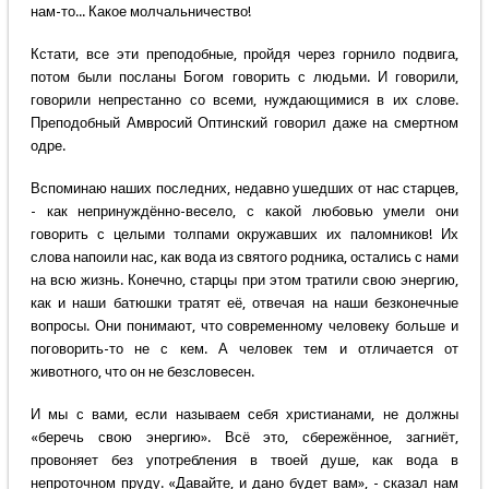
нам-то... Какое молчальничество!
Кстати, все эти преподобные, пройдя через горнило подвига,
потом были посланы Богом говорить с людьми. И говорили,
говорили непрестанно со всеми, нуждающимися в их слове.
Преподобный Амвросий Оптинский говорил даже на смертном
одре.
Вспоминаю наших последних, недавно ушедших от нас старцев,
- как непринуждённо-весело, с какой любовью умели они
говорить с целыми толпами окружавших их паломников! Их
слова напоили нас, как вода из святого родника, остались с нами
на всю жизнь. Конечно, старцы при этом тратили свою энергию,
как и наши батюшки тратят её, отвечая на наши безконечные
вопросы. Они понимают, что современному человеку больше и
поговорить-то не с кем. А человек тем и отличается от
животного, что он не безсловесен.
И мы с вами, если называем себя христианами, не должны
«беречь свою энергию». Всё это, сбережённое, загниёт,
провоняет без употребления в твоей душе, как вода в
непроточном пруду. «Давайте, и дано будет вам», - сказал нам