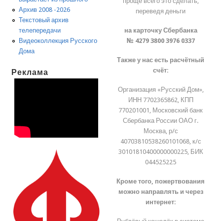
проще всего это сделать,
Архив 2008 -2026
переведя деньги
Текстовый архив
на карточку Сбербанка
телепередачи
№ 4279 3800 3976 0337
Видеоколлекция Русского
Дома
Также у нас есть расчётный
счёт:
Реклама
Организация «Русский Дом»,
ИНН 7702365862, КПП
770201001, Московский банк
Сбербанка России ОАО г.
Москва, р/с
40703810538260101068, к/с
30101810400000000225, БИК
044525225
Кроме того, пожертвования
можно направлять и через
интернет: