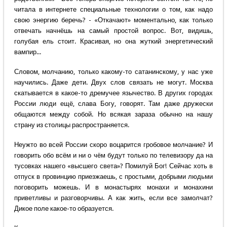
читала в интернете специальные технологии о том, как надо
свою энергию беречь? - «Откачают» моментально, как только
отвечать начнёшь на самый простой вопрос. Вот, видишь,
голубая ель стоит. Красивая, но она жуткий энергетический
вампир...
Словом, молчанию, только какому-то сатанинскому, у нас уже
научились. Даже дети. Двух слов связать не могут. Москва
скатывается в какое-то дремучее язычество. В других городах
России люди ещё, слава Богу, говорят. Там даже дружески
общаются между собой. Но всякая зараза обычно на нашу
страну из столицы распространяется.
Неужто во всей России скоро воцарится гробовое молчание? И
говорить обо всём и ни о чём будут только по телевизору да на
тусовках нашего «высшего света»? Помилуй Бог! Сейчас хоть в
отпуск в провинцию приезжаешь, с простыми, добрыми людьми
поговорить можешь. И в монастырях монахи и монахини
приветливы и разговорчивы. А как жить, если все замолчат?
Дикое поле какое-то образуется.