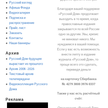
Русский взгляд
Афиша Фонда
Благодаря вашей поддержке
Видеогалерея
«Русский Дом» продолжает
Подписка и
выходить в то время, когда
распространение
православные издания
Прайс лист
закрываются по всей России
Заказать
одно за другим. Увы, кризис
Контакты
не миновал никого. Мы
Наши баннеры
нуждаемся в вашей помощи.
Если у вас есть возможность
Архив
внести лепту в издание
Русский Дом будущее
журнала «Русский Дом», то
вырастает из прошлого
проще всего это сделать,
Архив 2008 -2026
переведя деньги
Текстовый архив
на карточку Сбербанка
телепередачи
№ 4279 3800 3976 0337
Видеоколлекция Русского
Дома
Также у нас есть расчётный
счёт:
Реклама
Организация «Русский Дом»,