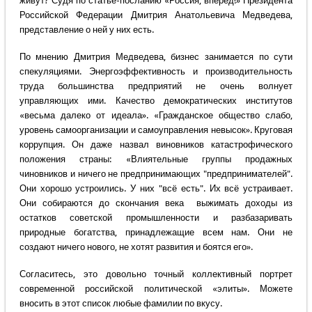
живут? Судя по статье-посланию «Россия, вперёд!» Президента
Российской Федерации Дмитрия Анатольевича Медведева,
представление о ней у них есть.
По мнению Дмитрия Медведева, бизнес занимается по сути
спекуляциями. Энергоэффективность и производительность
труда большинства предприятий не очень волнует
управляющих ими. Качество демократических институтов
«весьма далеко от идеала». «Гражданское общество слабо,
уровень самоорганизации и самоуправления невысок». Круговая
коррупция. Он даже назвал виновников катастрофического
положения страны: «Влиятельные группы продажных
чиновников и ничего не предпринимающих "предпринимателей".
Они хорошо устроились. У них "всё есть". Их всё устраивает.
Они собираются до скончания века выжимать доходы из
остатков советской промышленности и разбазаривать
природные богатства, принадлежащие всем нам. Они не
создают ничего нового, не хотят развития и боятся его».
Согласитесь, это довольно точный коллективный портрет
современной российской политической «элиты». Можете
вносить в этот список любые фамилии по вкусу.