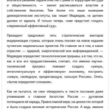
возлагать решение задачи очистки страны от коррупции на суды
и общественность — значит расписываться властям в
собственном безсилии. Тем более что наши нынешние
демократические институты, как пишет Медведев, «в целом»
далеки от идеала. И только теперь «нам предстоит создать
современный эффективный суд».
Президент предложил пять стратегических векторов
модернизации страны, которые очень похожи на новое издание
путинских национальных проектов. Но главное не в том, в каких
отраслях — ядерной, энергетической или информационной —
Медведев определяет технологические прорывы, а в том, что он,
как и все его предшественники, считает, что именно научно-
технический прогресс поможет создать «умную,
интеллектуальную и эффективную» экономику, построить
«новую, свободную, процветающую, сильную Россию». Опять
«бытие определяет сознание».
Как ни пытался, не смог обнаружить в тексте послания даже
упоминания о главном богатстве России — духовном
потенциале её народа, Православной вере, на ценностях которой
и была создана великая историческая Россия. А ведь именно