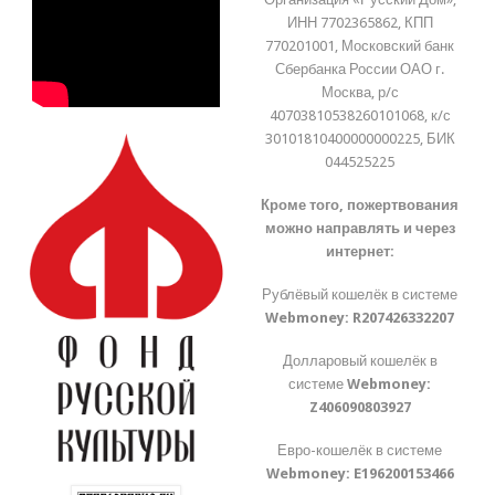
ИНН 7702365862, КПП
770201001, Московский банк
Сбербанка России ОАО г.
Москва, р/с
40703810538260101068, к/с
30101810400000000225, БИК
044525225
Кроме того, пожертвования
можно направлять и через
интернет:
Рублёвый кошелёк в системе
Webmoney:
R207426332207
Долларовый кошелёк в
системе
Webmoney:
Z406090803927
Евро-кошелёк в системе
Webmoney:
E196200153466