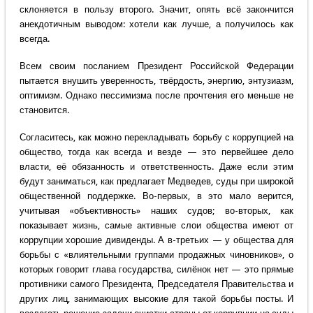
склоняется в пользу второго. Значит, опять всё закончится
анекдотичным выводом: хотели как лучше, а получилось как
всегда.
Всем своим посланием Президент Российской Федерации
пытается внушить уверенность, твёрдость, энергию, энтузиазм,
оптимизм. Однако пессимизма после прочтения его меньше не
становится.
Согласитесь, как можно перекладывать борьбу с коррупцией на
общество, тогда как всегда и везде — это первейшее дело
власти, её обязанность и ответственность. Даже если этим
будут заниматься, как предлагает Медведев, суды при широкой
общественной поддержке. Во-первых, в это мало верится,
учитывая «объективность» наших судов; во-вторых, как
показывает жизнь, самые активные слои общества имеют от
коррупции хорошие дивиденды. А в-третьих — у общества для
борьбы с «влиятельными группами продажных чиновников», о
которых говорит глава государства, силёнок нет — это прямые
противники самого Президента, Председателя Правительства и
других лиц, занимающих высокие для такой борьбы посты. И