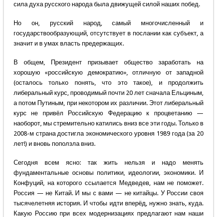
сила духа русского народа была движущей силой наших побед.
Но он, русский народ, самый многочисленный и
государствообразующий, отсутствует в послании как субъект, а
значит и в умах власть предержащих.
В общем, Президент призывает общество заработать на
хорошую «российскую демократию», отличную от западной
(осталось только понять, что это такое), и продолжить
либеральный курс, проводимый почти 20 лет сначала Ельциным,
а потом Путиным, при некотором их различии. Этот либеральный
курс не привёл Российскую Федерацию к процветанию —
наоборот, мы стремительно катились вниз все эти годы. Только в
2008-м страна достигла экономического уровня 1989 года (за 20
лет!) и вновь поползла вниз.
Сегодня всем ясно: так жить нельзя и надо менять
фундаментальные основы политики, идеологии, экономики. И
Конфуций, на которого ссылается Медведев, нам не поможет.
Россия — не Китай. И мы с вами — не китайцы. У России своя
тысячелетняя история. И чтобы идти вперёд, нужно знать, куда.
Какую Россию при всех модернизациях предлагают нам наши