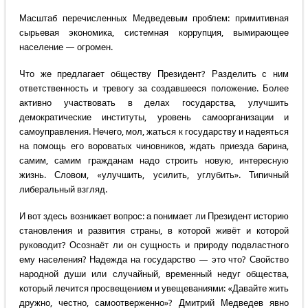
Масштаб перечисленных Медведевым проблем: примитивная
сырьевая экономика, системная коррупция, вымирающее
население — огромен.
Что же предлагает обществу Президент? Разделить с ним
ответственность и тревогу за создавшееся положение. Более
активно участвовать в делах государства, улучшить
демократические институты, уровень самоорганизации и
самоуправления. Нечего, мол, жаться к государству и надеяться
на помощь его вороватых чиновников, ждать приезда барина,
самим, самим гражданам надо строить новую, интересную
жизнь. Словом, «улучшить, усилить, углубить». Типичный
либеральный взгляд.
И вот здесь возникает вопрос: а понимает ли Президент историю
становления и развития страны, в которой живёт и которой
руководит? Осознаёт ли он сущность и природу подвластного
ему населения? Надежда на государство — это что? Свойство
народной души или случайный, временный недуг общества,
который лечится просвещением и увещеваниями: «Давайте жить
дружно, честно, самоотверженно»? Дмитрий Медведев явно