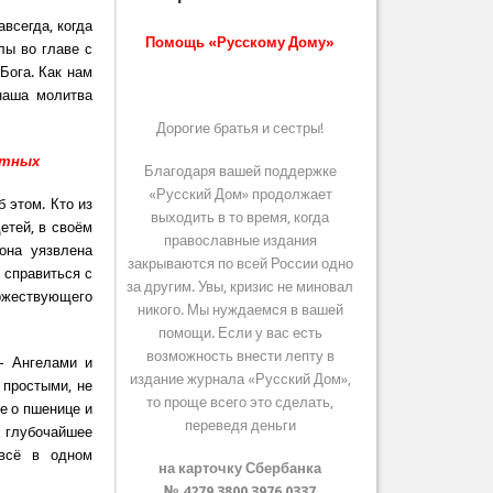
всегда, когда
Помощь «Русскому Дому»
лы во главе с
Бога. Как нам
 наша молитва
Дорогие братья и сестры!
отных
Благодаря вашей поддержке
«Русский Дом» продолжает
 этом. Кто из
выходить в то время, когда
етей, в своём
православные издания
она уязвлена
закрываются по всей России одно
л справиться с
за другим. Увы, кризис не миновал
оржествующего
никого. Мы нуждаемся в вашей
помощи. Если у вас есть
возможность внести лепту в
— Ангелами и
издание журнала «Русский Дом»,
 простыми, не
то проще всего это сделать,
е о пшенице и
переведя деньги
 глубочайшее
 всё в одном
на карточку Сбербанка
№ 4279 3800 3976 0337