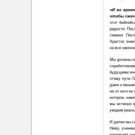
«И во врем
чтобы сжечь
этот библейс
радости. По
символ Посл
Христос знает
на все законн
Мы должны на
соработника
будущими жн
этому пути. 
даже к явным 
ни от кого не
которое, каж
мы истинно в
увидим реаль
И далее мы сл
Нему, ученик
различает уче