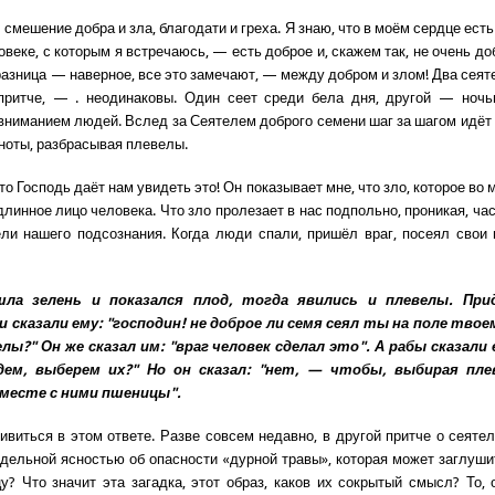
смешение добра и зла, благодати и греха. Я знаю, что в моём сердце есть 
веке, с которым я встречаюсь, — есть доброе и, скажем так, не очень до
разница — наверное, все это замечают, — между добром и злом! Два сеяте
притче, — . неодинаковы. Один сеет среди бела дня, другой — ночь
вниманием людей. Вслед за Сеятелем доброго семени шаг за шагом идёт
ноты, разбрасывая плевелы.
то Господь даёт нам увидеть это! Он показывает мне, что зло, которое во м
линное лицо человека. Что зло пролезает в нас подпольно, проникая, ча
ли нашего подсознания. Когда люди спали, пришёл враг, посеял сво
шла зелень и показался плод, тогда явились и плевелы. При
 сказали ему: "господин! не доброе ли семя сеял ты на поле твое
елы?" Он же сказал им: "враг человек сделал это". А рабы сказали 
дем, выберем их?" Но он сказал: "нет, — чтобы, выбирая пле
месте с ними пшеницы".
ивиться в этом ответе. Разве совсем недавно, в другой притче о сеятел
едельной ясностью об опасности «дурной травы», которая может заглуши
у? Что значит эта загадка, этот образ, каков их сокрытый смысл? То, 