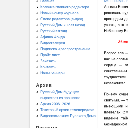
№11 ноябрь 2
Главная
Ангелы Божии
Колонка главного редактора
решалась суд
Новый номер журнала
прегордым де
Слово редактора (видео)
узнать, что 
Русский Дом 20 лет назад
Небесному Во
Русский взгляд
Афиша Фонда
21 н
Видеогалерея
Подписка и распространение
Вопрос зла —
Прайс лист
нас не споты
Заказать
сердце — от
Контакты
собственным г
Наши баннеры
трудностями 
беззакония?
Архив
Русский Дом будущее
Почему суще
вырастает из прошлого
святыми, — т
Архив 2008 -2026
имеющими ни 
Текстовый архив телепередачи
плевелах (с
Видеоколлекция Русского Дома
видение тай
безнадежном 
Реклама