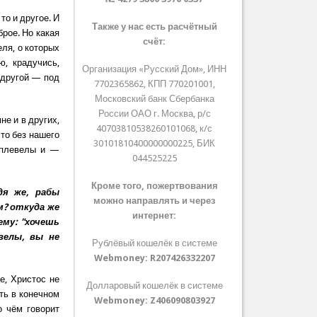
то и другое. И
Также у нас есть расчётный
брое. Но какая
счёт:
ля, о которых
ю, крадучись,
Организация «Русский Дом», ИНН
 другой — под
7702365862, КПП 770201001,
Московский банк Сбербанка
России ОАО г. Москва, р/с
не и в других,
40703810538260101068, к/с
сто без нашего
30101810400000000225, БИК
и плевелы и —
044525225
Кроме того, пожертвования
дя же, рабы
можно направлять и через
м? откуда же
интернет:
ему: "хочешь
велы, вы не
Рублёвый кошелёк в системе
Webmoney:
R207426332207
е, Христос не
Долларовый кошелёк в системе
ть в конечном
Webmoney:
Z406090803927
о чём говорит