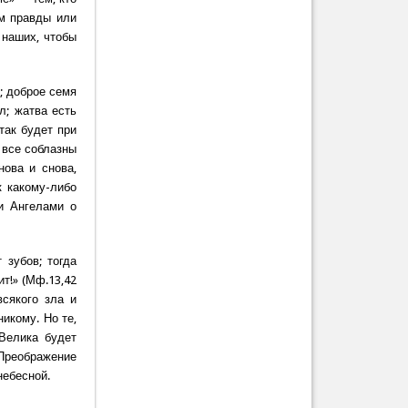
м правды или
 наших, чтобы
; доброе семя
л; жатва есть
так будет при
 все соблазны
ова и снова,
к какому-либо
и Ангелами о
 зубов; тогда
ит!» (Мф.13,42
сякого зла и
никому. Но те,
 Велика будет
 Преображение
небесной.