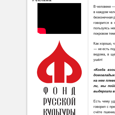
В человеке — 
в каждом чело
безконечная 
говорится в 
пользуясь не
покровом тем
Как хорошо, ч
— не есть под
ведома, в ще
ушёл!
«Когда взо
домовладыки
на нем плев
ли, мы пой
выдергали в
Есть чему уд
говорил с пр
счёте пшениц