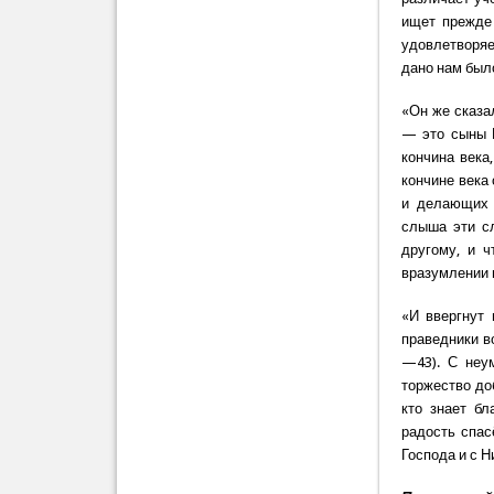
ищет прежде
удовлетворяе
дано нам было
«Он же сказа
— это сыны Ц
кончина века
кончине века
и делающих 
слыша эти сл
другому, и 
вразумлении 
«И ввергнут 
праведники во
—43). С неу
торжество доб
кто знает бл
радость спас
Господа и с 