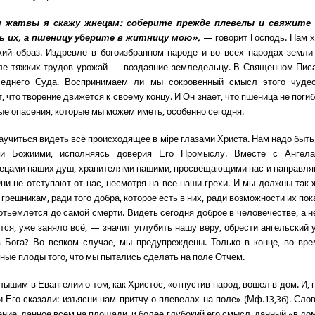
я жатвы я скажу жнецам: соберите прежде плевелы и свяжите и
 их, а пшеницу уберите в житницу мою»,
— говорит Господь. Нам 
кий образ. Издревле в богоизбранном народе и во всех народах земли
сле тяжких трудов урожай — воздаяние земледельцу. В Священном Пис
еднего Суда. Воспринимаем ли мы сокровенный смысл этого чудес
, что творение движется к своему концу. И Он знает, что пшеница не поги
ые опасения, которые мы можем иметь, особенно сегодня.
учиться видеть всё происходящее в мiре глазами Христа. Нам надо быт
ми Божиими, исполняясь доверия Его Промыслу. Вместе с Ангел
ецами наших душ, хранителями нашими, просвещающими нас и направля
Они не отступают от нас, несмотря на все наши грехи. И мы должны так 
грешникам, ради того добра, которое есть в них, ради возможности их пок
 отьемлется до самой смерти. Видеть сегодня доброе в человечестве, а н
ется, уже заняло всё, — значит углубить нашу веру, обрести ангельский 
 Бога? Во всяком случае, мы предупреждены. Только в конце, во вр
ные плоды того, что мы пытались сделать на поле Отчем.
ышим в Евангелии о том, как Христос, «отпустив народ, вошел в дом. И,
и Его сказали: изъясни нам притчу о плевелах на поле» (Мф.13,3б). Сло
ние, данное всем на площади, и более глубокий его смысл, данный «в до