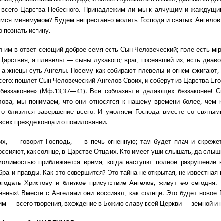
 всего Царства Небесного. Принадлежим ли мы к алчущим и жаждущи
мся минимумом? Будем непрестанно молить Господа и святых Ангелов
 познать истину.
л им в ответ: сеющий доброе семя есть Сын Человеческий; поле есть мiр
арствия, а плевелы — сыны лукавого; враг, посеявший их, есть диаво
, а жнецы суть Ангелы. Посему как собирают плевелы и огнем сжигают, 
 сего: пошлет Сын Человеческий Ангелов Своих, и соберут из Царства Его
беззаконие» (Мф.13,37—41). Все соблазны и делающих беззаконие! Сн
ова, мы понимаем, что они относятся к нашему времени более, чем 
что близится завершение всего. И умоляем Господа вместе со святым
всех прежде конца и о помиловании.
их, — говорит Господь, — в печь огненную; там будет плач и скрежет
ссияют, как солнце, в Царстве Отца их. Кто имеет уши слышать, да слыш
молимостью приближается время, когда наступит полное разрушение в
ра и правды. Как это совершится? Это тайна не открытая, не известная 
агодать Христову и близкое присутствие Ангелов, живут ею сегодня.
ённых! Вместе с Ангелами они воссияют, как солнце. Это будет новое
Ним — всего творения, вхождение в Божию славу всей Церкви — земной и 