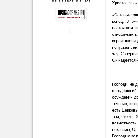
Христос, зна
«Оставьте ра
конец. В ож
настоящем в
отношению к
корни пшениц
попуская сем
злу. Соверше
Он надеется 
Господи, не 
сегодняшний
осуждений др
течение, кот
есть Церковь
тем, что мы 
возможность
покаянию, Он 
Господню ко 