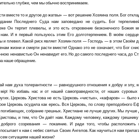
чительно глубже, чем мы обычно воспринимаем.
сти вместе то и другое до жатвы» — вот решение Хозяина поля. Бог откла
идании Последнего Суда нам заповедано не судить. Бог терпеливе
еке Он терпит плевелы, и это есть откровение безконечного Божия м
 нам. И я первый пользуюсь этим Его долготерпением. В моём сердце
ы и плевел. Какой риск являет Хозяин поля — Господь — в этом Своём д
енам жизни и смерти расти вместе! Однако это не означает, что Бог сни
нною ненавистью Он ненавидит его. Но до самого последнего часа, до С
на наше обращение.
дай нам духа толерантности — равнодушного отношения к добру и злу, 
 мiр! Но избавь нас и от нашей самоправедности, от наших суровых
угих. Церковь Христова не есть Церковь «чистых», «кафаров» — было к
орое Церковь осудила как ересь. Вся Церковь, по слову преподобного Е
 погибающих, собрание грешных. Христиане не лучше других. Мы лучше 
Христовы, и тем, что Он даёт нам. Каждому человеку, каждому грешнику
 доброго созревания — покаяние. И ради того, чтобы расположить
посылает к нам с небес святых Своих Ангелов. Как научиться нам прилаг
всем ситуациям нашей жизни?