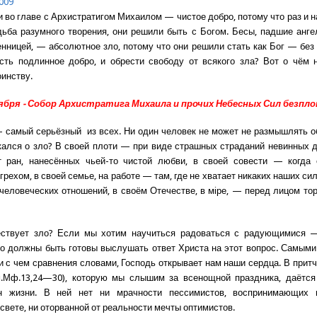
009
 во главе с Архистратигом Михаилом — чистое добро, потому что раз и на
ьба разумного творения, они решили быть с Богом. Бесы, падшие анге
нницей, — абсолютное зло, потому что они решили стать как Бог — без 
есть подлинное добро, и обрести свободу от всякого зла? Вот о чём
инству.
оября - Собор Архистратига Михаила и прочих Небесных Сил безпл
 самый серьёзный из всех. Ни один человек не может не размышлять об
кался о зло? В своей плоти — при виде страшных страданий невинных д
 ран, нанесённых чьей-то чистой любви, в своей совести — когда 
рехом, в своей семье, на работе — там, где не хватает никаких наших си
человеческих отношений, в своём Отечестве, в мiре, — перед лицом т
ствует зло? Если мы хотим научиться радоваться с радующимися 
о должны быть готовы выслушать ответ Христа на этот вопрос. Самыми
с чем сравнения словами, Господь открывает нам наши сердца. В притч
м.Мф.13,24—30), которую мы слышим за всенощной праздника, даётся
н жизни. В ней нет ни мрачности пессимистов, воспринимающих
свете, ни оторванной от реальности мечты оптимистов.