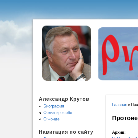
Александр Крутов
Вы здес
Главная
» Про
Биография
О жизни, о себе
Протоие
О Фонде
Навигация по сайту
Архив: