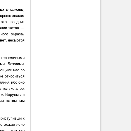
х в связки,
хорошо знаком
 это праздник
ании жатва —
ного образа?
бнет, несмотря
ь терпеливыми
ами Божиими,
ющими нас по
же относиться
аяния, ибо оно
е только злое,
ум. Веруем ли
емя жатвы, мы
 приступивши к
во Божие ясно
ме» — тем, кто