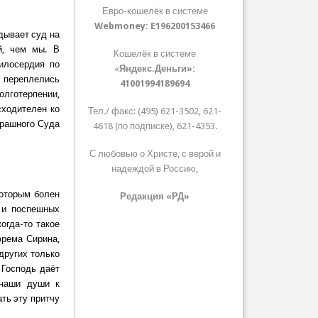
Евро-кошелёк в системе
Webmoney:
E196200153466
дывает суд на
й, чем мы. В
Кошелёк в системе
илосердия по
«
Яндекс.Деньги»:
 переплелись
41001994189694
олготерпении,
сходителен ко
Тел./ факс: (495) 621-3502, 621-
трашного Суда
4618 (по подписке), 621-4353.
С любовью о Христе, с верой и
надеждой в Россию,
которым болен
Редакция «РД»
 и поспешных
огда-то такое
фрема Сирина,
других только
 Господь даёт
 наши души к
ать эту притчу