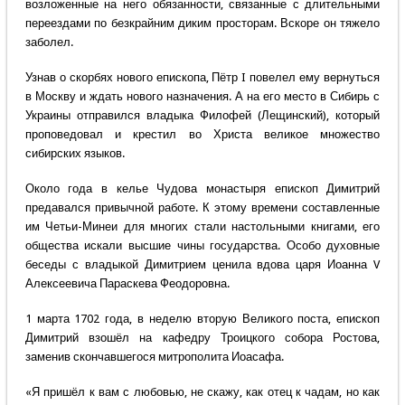
возложенные на него обязанности, связанные с длительными
переездами по безкрайним диким просторам. Вскоре он тяжело
заболел.
Узнав о скорбях нового епископа, Пётр I повелел ему вернуться
в Москву и ждать нового назначения. А на его место в Сибирь с
Украины отправился владыка Филофей (Лещинский), который
проповедовал и крестил во Христа великое множество
сибирских языков.
Около года в келье Чудова монастыря епископ Димитрий
предавался привычной работе. К этому времени составленные
им Четьи-Минеи для многих стали настольными книгами, его
общества искали высшие чины государства. Особо духовные
беседы с владыкой Димитрием ценила вдова царя Иоанна V
Алексеевича Параскева Феодоровна.
1 марта 1702 года, в неделю вторую Великого поста, епископ
Димитрий взошёл на кафедру Троицкого собора Ростова,
заменив скончавшегося митрополита Иоасафа.
«Я пришёл к вам с любовью, не скажу, как отец к чадам, но как