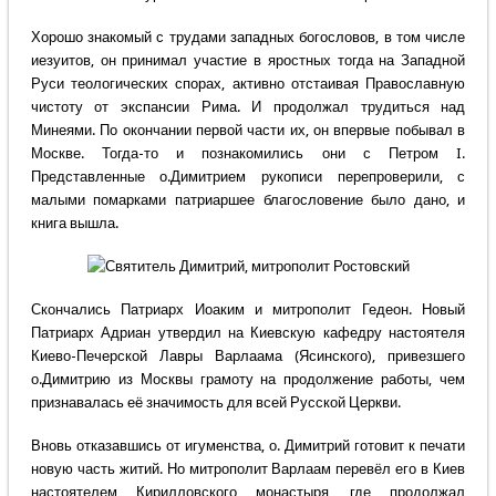
Хорошо знакомый с трудами западных богословов, в том числе
иезуитов, он принимал участие в яростных тогда на Западной
Руси теологических спорах, активно отстаивая Православную
чистоту от экспансии Рима. И продолжал трудиться над
Минеями. По окончании первой части их, он впервые побывал в
Москве. Тогда-то и познакомились они с Петром I.
Представленные о.Димитрием рукописи перепроверили, с
малыми помарками патриаршее благословение было дано, и
книга вышла.
Скончались Патриарх Иоаким и митрополит Гедеон. Новый
Патриарх Адриан утвердил на Киевскую кафедру настоятеля
Киево-Печерской Лавры Варлаама (Ясинского), привезшего
о.Димитрию из Москвы грамоту на продолжение работы, чем
признавалась её значимость для всей Русской Церкви.
Вновь отказавшись от игуменства, о. Димитрий готовит к печати
новую часть житий. Но митрополит Варлаам перевёл его в Киев
настоятелем Кирилловского монастыря, где продолжал