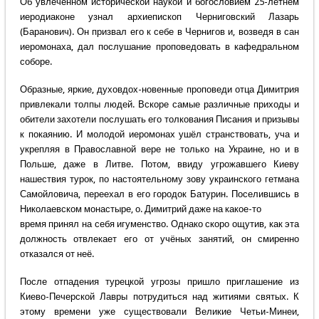
Об увлечённом исторической наукой и богословием 25-летнем
иеродиаконе узнал архиепископ Черниговский Лазарь
(Баранович). Он призвал его к себе в Чернигов и, возведя в сан
иеромонаха, дал послушание проповедовать в кафедральном
соборе.
Образные, яркие, духовдох-новенные проповеди отца Димитрия
привлекали толпы людей. Вскоре самые различные приходы и
обители захотели послушать его толкования Писания и призывы
к покаянию. И молодой иеромонах ушёл странствовать, уча и
укрепляя в Православной вере не только на Украине, но и в
Польше, даже в Литве. Потом, ввиду угрожавшего Киеву
нашествия турок, по настоятельному зову украинского гетмана
Самойловича, переехал в его городок Батурин. Поселившись в
Николаевском монастыре, о. Димитрий даже на какое-то
время принял на себя игуменство. Однако скоро ощутив, как эта
должность отвлекает его от учёных занятий, он смиренно
отказался от неё.
После отпадения турецкой угрозы пришло приглашение из
Киево-Печерской Лавры потрудиться над житиями святых. К
этому времени уже существовали Великие Четьи-Минеи,