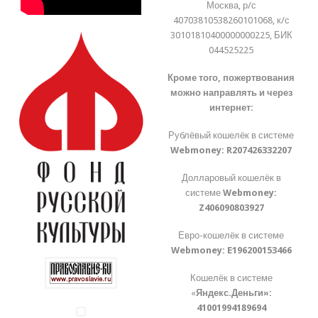
Москва, р/с
40703810538260101068, к/с
30101810400000000225, БИК
044525225
Кроме того, пожертвования
можно направлять и через
интернет:
Рублёвый кошелёк в системе
Webmoney:
R207426332207
Долларовый кошелёк в
системе
Webmoney:
Z406090803927
Евро-кошелёк в системе
Webmoney:
E196200153466
Кошелёк в системе
«
Яндекс.Деньги»:
41001994189694