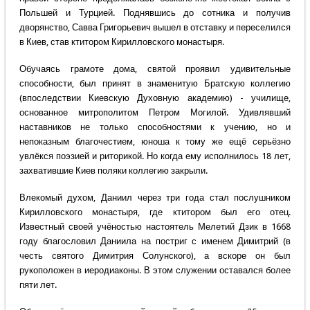
Польшей и Турцией. Поднявшись до сотника и получив
дворянство, Савва Григорьевич вышел в отставку и переселился
в Киев, став ктитором Кирилловского монастыря.
Обучаясь грамоте дома, святой проявил удивительные
способности, был принят в знаменитую Братскую коллегию
(впоследствии Киевскую Духовную академию) - училище,
основанное митрополитом Петром Могилой. Удивлявший
наставников не только способностями к учению, но и
непоказным благочестием, юноша к тому же ещё серьёзно
увлёкся поэзией и риторикой. Но когда ему исполнилось 18 лет,
захватившие Киев поляки коллегию закрыли.
Влекомый духом, Даниил через три года стал послушником
Кирилловского монастыря, где ктитором был его отец.
Известный своей учёностью настоятель Мелетий Дзик в 1668
году благословил Даниила на постриг с именем Димитрий (в
честь святого Димитрия Солунского), а вскоре он был
рукоположен в иеродиаконы. В этом служении оставался более
пяти лет.