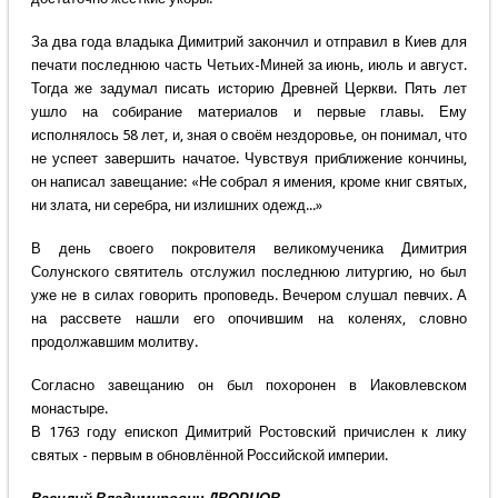
За два года владыка Димитрий закончил и отправил в Киев для
печати последнюю часть Четьих-Миней за июнь, июль и август.
Тогда же задумал писать историю Древней Церкви. Пять лет
ушло на собирание материалов и первые главы. Ему
исполнялось 58 лет, и, зная о своём нездоровье, он понимал, что
не успеет завершить начатое. Чувствуя приближение кончины,
он написал завещание: «Не собрал я имения, кроме книг святых,
ни злата, ни серебра, ни излишних одежд...»
В день своего покровителя великомученика Димитрия
Солунского святитель отслужил последнюю литургию, но был
уже не в силах говорить проповедь. Вечером слушал певчих. А
на рассвете нашли его опочившим на коленях, словно
продолжавшим молитву.
Согласно завещанию он был похоронен в Иаковлевском
монастыре.
В 1763 году епископ Димитрий Ростовский причислен к лику
святых - первым в обновлённой Российской империи.