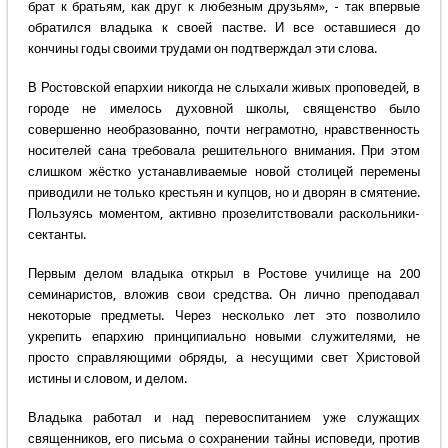
брат к братьям, как друг к любезным друзьям», - так впервые
обратился владыка к своей пастве. И все оставшиеся до
кончины годы своими трудами он подтверждал эти слова.
В Ростовской епархии никогда не слыхали живых проповедей, в
городе не имелось духовной школы, священство было
совершенно необразованно, почти неграмотно, нравственность
носителей сана требовала решительного внимания. При этом
слишком жёстко устанавливаемые новой столицей перемены
приводили не только крестьян и купцов, но и дворян в смятение.
Пользуясь моментом, активно прозелитствовали раскольники-
сектанты.
Первым делом владыка открыл в Ростове училище на 200
семинаристов, вложив свои средства. Он лично преподавал
некоторые предметы. Через несколько лет это позволило
укрепить епархию принципиально новыми служителями, не
просто справляющими обряды, а несущими свет Христовой
истины и словом, и делом.
Владыка работал и над перевоспитанием уже служащих
священников, его письма о сохранении тайны исповеди, против