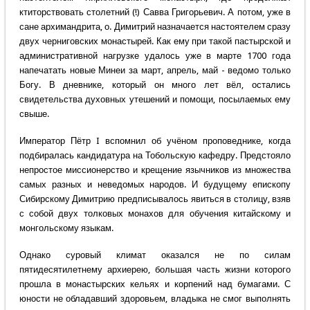
ктиторствовать столетний (!) Савва Григорьевич. А потом, уже в
сане архимандрита, о. Димитрий назначается настоятелем сразу
двух черниговских монастырей. Как ему при такой пастырской и
административной нагрузке удалось уже в марте 1700 года
напечатать новые Минеи за март, апрель, май - ведомо только
Богу. В дневнике, который он много лет вёл, остались
свидетельства духовных утешений и помощи, посылаемых ему
свыше.
Император Пётр I вспомнил об учёном проповеднике, когда
подбиралась кандидатура на Тобольскую кафедру. Предстояло
непростое миссионерство и крещение язычников из множества
самых разных и неведомых народов. И будущему епископу
Сибирскому Димитрию предписывалось явиться в столицу, взяв
с собой двух толковых монахов для обучения китайскому и
монгольскому языкам.
Однако суровый климат оказался не по силам
пятидесятилетнему архиерею, большая часть жизни которого
прошла в монастырских кельях и корпений над бумагами. С
юности не обладавший здоровьем, владыка не смог выполнять