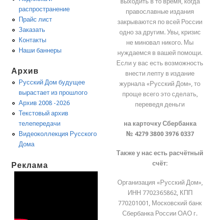
выходить в то время, когда
распространение
православные издания
Прайс лист
закрываются по всей России
Заказать
одно за другим. Увы, кризис
Контакты
не миновал никого. Мы
Наши баннеры
нуждаемся в вашей помощи.
Если у вас есть возможность
Архив
внести лепту в издание
Русский Дом будущее
журнала «Русский Дом», то
вырастает из прошлого
проще всего это сделать,
Архив 2008 -2026
переведя деньги
Текстовый архив
на карточку Сбербанка
телепередачи
№ 4279 3800 3976 0337
Видеоколлекция Русского
Дома
Также у нас есть расчётный
счёт:
Реклама
Организация «Русский Дом»,
ИНН 7702365862, КПП
770201001, Московский банк
Сбербанка России ОАО г.