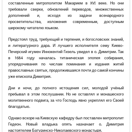
составленные митрополитом Макарием в XVI веке. Но они
требовали сверки, обновлений переводов, множественных
дополнений и, исходя из задачи всенародного
просветительства, изложения современным, доступным
широкому читателю языком.
Предстоял труд, требующий и терпения, и богословских знаний,
и литературного дара. И лучшего исполнителя сему Киево-
Печерский игумен Иннокентий Гизель увидел в о. Димитрии. Так
в 1684 году началась титаническая эпопея собирания,
упорядочивания по числам поминания и издания житий
православных святых, продолжившаяся почти до самой кончины
уже епископа Димитрия.
Дни и ночи, до полного истощения сил, молодой учёный
пребывал в этом послушании. Но не оставлял и монашеского
молитвенного подвига, за что Господь явно укреплял его Своей
благодатью.
Однако вскоре на Киевскую кафедру был поставлен митрополит
Гедеон. Новый владыка опять назначает о. Димитрия
настоятелем Батуринско-Николаевского монастыря.