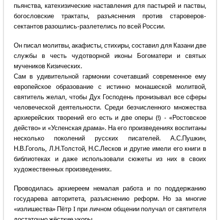
пьянства, катехизические наставления для пастырей и паствы,
богословские трактаты, разъяснения против староверов-
сектантов разошлись-разлетелись по всей России.
Он писал молитвы, акафисты, стихиры, составил для Казани две
службы в честь чудотворной иконы Богоматери и святых
мучеников Кизических.
Сам в удивительной гармонии сочетавший современное ему
европейское образование с истинно монашеской молитвой,
святитель желал, чтобы Дух Господень пронизывал все сферы
человеческой деятельности. Среди безчисленного множества
архиерейских творений его есть и две оперы (!) - «Ростовское
действо» и «Успенская драма». На его произведениях воспитаны
несколько поколений русских писателей. А.С.Пушкин,
Н.В.Гоголь, Л.Н.Толстой, Н.С.Лесков и другие имели его книги в
библиотеках и даже использовали сюжеты из них в своих
художественных произведениях.
Проводилась архиереем немалая работа и по поддержанию
государева авторитета, разъяснению реформ. Но за многие
«излишества» Пётр I при личном общении получал от святителя
достаточно жёсткие укоры.