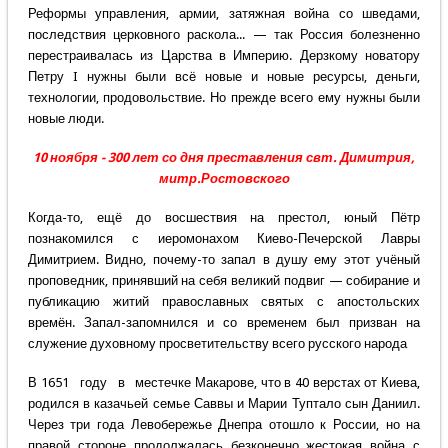
Реформы управления, армии, затяжная война со шведами,
последствия церковного раскола... — так Россия болезненно
перестраивалась из Царства в Империю. Дерзкому новатору
Петру I нужны были всё новые и новые ресурсы, деньги,
технологии, продовольствие. Но прежде всего ему нужны были
новые люди.
10 ноября - 300 лет со дня преставления свт. Димитрия,
митр.Ростовского
Когда-то, ещё до восшествия на престол, юный Пётр
познакомился с иеромонахом Киево-Печерской Лавры
Димитрием. Видно, почему-то запал в душу ему этот учёный
проповедник, принявший на себя великий подвиг — собирание и
публикацию житий православных святых с апостольских
времён. Запал-запомнился и со временем был призван на
служение духовному просветительству всего русского народа
В 1651 году в местечке Макарове, что в 40 верстах от Киева,
родился в казачьей семье Саввы и Марии Туптало сын Даниил.
Через три года Левобережье Днепра отошло к России, но на
правой стороне продолжалась безконечно жестокая война с