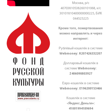
Москва, р/с
40703810538260101068, к/с
30101810400000000225, БИК
044525225
Кроме того, пожертвования
можно направлять и через
интернет:
Рублёвый кошелёк в системе
Webmoney:
R207426332207
Долларовый кошелёк в
системе
Webmoney:
Z406090803927
Евро-кошелёк в системе
Webmoney:
E196200153466
Кошелёк в системе
«
Яндекс.Деньги»:
41001994189694