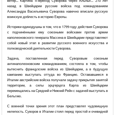
ветер... Картина «Переход Суворова через Альпы»... 210 лет
назад в Швейцарии русские войска под командованием
Александра Васильевича Суворова навечно вписали русскую
воинскую доблесть в историю Европы.
Историки единодушны в том, что в 1799 году действия Суворова
с подчинёнными ему союзными войсками против армии
наполеоновского генерала Массена в Швейцарии представляют
собой новый этап в развитии русского военного искусства и
полководческой деятельности Суворова.
Задача, поставленная перед Суворовым союзным
антинаполеоновским командованием, состояла в том, чтобы
вытеснить французские войска из Швейцарии, а в будущую
кампанию выступать оттуда во Францию. Остававшиеся в
Италии австрийские войска получали задачу прикрытия занятой
территории, а силы эрцгерцога Карла из Швейцарии
перемещались на Средний и Нижний Рейн с задачей выступать в
Бельгию.
С военной точки зрения этот план представлял чудовищную
нелепость. Суворов в Италии стоял перед простой и очевидной