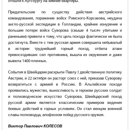
отошли к Аугсбургу на зимние квартиры.
Предательские по существу действия австрийского
командования, поражение войск Римского-Корсакова, неудача
англо-русской экспедиции в Голландии, крайнее изнурение и
большие потери войск Суворова (свыше 4 тысяч убитыми и
ранеными) привели к тому, что цель похода фактически не была
достигнута. Вместе с тем русская армия совершила небывалый
в истории труднейший горный поход, отбила атаки
превосходивших сил противника, вышла из окружения и даже
вывела 1400 пленных.
События в Швейцарии раскрыли Павлу I двойственную политику
Австрии, и 22 октября он расторг союз с ней, приказав Суворову
возвратиться с армией в Россию. В Альпийском походе
проявились мужество, выносливость и героизм русских солдат
и полководческое искусство Суворова. Швейцарский поход
русской армии является классическим примером ведения
боевых действий в горных условиях. Он стал венцом военной
славы полководца, апофеозом побед русского оружия.
Виктор Павлович КОЛЕСОВ