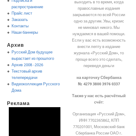
Подписка и
выходить в то время, когда
распространение
православные издания
Прайс лист
закрываются по всей России
Заказать
одно за другим. Увы, кризис
Контакты
не миновал никого. Мы
Наши баннеры
нуждаемся в вашей помощи.
Если у вас есть возможность
Архив
внести лепту в издание
Русский Дом будущее
журнала «Русский Дом», то
вырастает из прошлого
проще всего это сделать,
Архив 2008 -2026
переведя деньги
Текстовый архив
на карточку Сбербанка
телепередачи
№ 4279 3800 3976 0337
Видеоколлекция Русского
Дома
Также у нас есть расчётный
счёт:
Реклама
Организация «Русский Дом»,
ИНН 7702365862, КПП
770201001, Московский банк
Сбербанка России ОАО г.