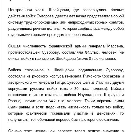
Центральная часть Швейцарии, где развернулись боевые
действия войск Суворова, двести лет назад представляла собой
систему труднопроходимых или непроходимых горных хребтов,
разделявших речные долины, которые сообщались между собой
отдельными горными проходами и перевалами.
Общая численность французской армии генерала Массена,
противостоявшей Суворову, составляла 84,5тыс. человек, не
считая войск в гарнизонах Швейцарии (около 8 тыс.человек).
Войска союзников в Швейцарии, подчинённые Суворову,
состояли из русского корпуса генерала Римского-Корсакова и
австрийского — генерала Готце. Суворов шёл из Италии с двумя
корпусами русских войск (около 20 тыс. человек). Войска
союзников в итоге (включая войска Науендорфа, Штрауха и
Рогана) насчитывали 84,2 тыс. человек. Таким образом, силы
были равны, а если подсчитать численность только тех войск,
которые фактически принимали участие в действиях, то
получится, что небольшой перевес был на стороне союзников.
Однако этот небольшой перевес терял всякое значение в