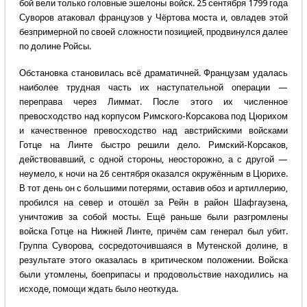
бой вели только головные эшелоны войск. 25 сентября 1799 года
Суворов атаковал французов у Чёртова моста и, овладев этой
безпримерной по своей сложности позицией, продвинулся далее
по долине Ройсы.
Обстановка становилась всё драматичней. Французам удалась
наиболее трудная часть их наступательной операции —
переправа через Лиммат. После этого их численное
превосходство над корпусом Римского-Корсакова под Цюрихом
и качественное превосходство над австрийскими войсками
Готце на Линте быстро решили дело. Римский-Корсаков,
действовавший, с одной стороны, неосторожно, а с другой —
неумело, к ночи на 26 сентября оказался окружённым в Цюрихе.
В тот день он с большими потерями, оставив обоз и артиллерию,
пробился на север и отошёл за Рейн в район Шафгаузена,
уничтожив за собой мосты. Ещё раньше были разгромлены
войска Готце на Нижней Линте, причём сам генерал был убит.
Группа Суворова, сосредоточившаяся в Мутенской долине, в
результате этого оказалась в критическом положении. Войска
были утомлены, боеприпасы и продовольствие находились на
исходе, помощи ждать было неоткуда.