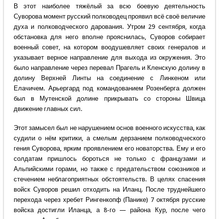
В этот наиболее тяжёлый за всю боевую деятельность
Суворова момент русский полководец проявил всё своё величие
духа и полководческого дарования. Утром 29 сентября, когда
обстановка для него вполне прояснилась, Суворов собирает
военный совет, на котором воодушевляет своих генералов и
указывает верное направление для выхода из окружения. Это
было направление через перевал Прагель и Кленскую долину в
долину Верхней Линты на соединение с Линкеном или
Елачичем. Арьергард под командованием Розенберга должен
был в Мутенской долине прикрывать со стороны Швица
движение главных сил.
Этот замысел был не нарушением основ военного искусства, как
судили о нём критики, а смелым дерзанием полководческого
гения Суворова, ярким проявлением его новаторства. Ему и его
солдатам пришлось бороться не только с французами и
Альпийскими горами, но также с предательством союзников и
стечением неблагоприятных обстоятельств. В целях спасения
войск Суворов решил отходить на Иланц. После труднейшего
перехода через хребет Рингенкопф (Панике) 7 октября русские
войска достигли Иланца, а 8-го — района Кур, после чего