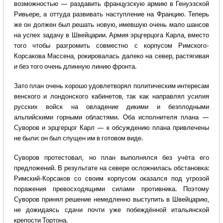
возможностью — раздавить французскую армию в Генуэзской
Ривьере, а оттуда развивать наступление на Францию. Теперь
же он должен был решать новую, имевшую очень мало шансов
на успех задачу в Швейцарии. Армия эрцгерцога Карла, вместо
того чтобы разгромить совместно с корпусом Римского-
Корсакова Массена, рокировалась далеко на север, растягивая
и без того очень длинную линию фронта.
Зато план очень хорошо удовлетворял политическим интересам
венского и лондонского кабинетов, так как направлял усилия
русских войск на овладение дикими и безплодными
альпийскими горными областями. Оба исполнителя плана —
Суворов и эрцгерцог Карл — к обсуждению плана привлечены
не были: он был спущен им в готовом виде.
Суворов протестовал, но план выполнялся без учёта его
предложений. В результате на севере осложнилась обстановка:
Римский-Корсаков со своим корпусом оказался под угрозой
поражения превосходящими силами противника. Поэтому
Суворов принял решение немедленно выступить в Швейцарию,
не дожидаясь сдачи почти уже побеждённой итальянской
крепости Тортона.