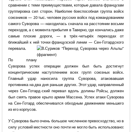
сравнении с теми преимуществами, которые давала французам
группировка сил сторон. Наиболее боеспособная группа войск
союзников — 20 тыс. человек русских войск под командованием
самого Суворова —-находилась сначала на расстоянии восьми
переходов, а с момента прибытия в Таверно, где кончались даже
самые плохие дороги, — в трёх-четырёх переходах от
ближайшей к ней точки французской линии — Сен-Готардского
перевала.
По плану
Суворова успех операции должен был быть достигнут
концентрическим наступлением всех групп союзных войск.
Главный удар наносила группа Суворова, атаковавшая
противника на два дня раньше других. Этот удар, направленный
через Сен-Готард-ский перевал вдоль долины Ройсы, должен
был смять правое крыло армии Массена. Успех атаки Суворова
на Сен-Готард обеспечивался обходным движением меньшего
из его корпусов.
У Суворова было очень большое численное превосходство, но в
силу условий местности оно почти не могло быть использовано: