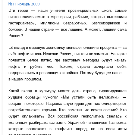
№11 ноябрь 2009
Эти герои — наши учителя провинциальных школ, самые
низкооплачиваемые в мiре врачи, рабочие, которых вытеснили
гастарбайтеры, миллионы безработных, безпризорников и
бомжей. В нашей стране — все лишние. А может, лишняя сама
Россия?
Её вклад в мировую экономику меньше половины процента — за
счёт нефти и газа. Исчезни Россия, никто и не заметит. На карте
появится белое пятно, где вахтовым методом будут качать
нефть и рубить лес. Похоже, страна исчерпала себя,
надорвавшись в революциях и войнах. Потому будущее наше —
в нашем прошлом.
Какой вклад в культуру может дать страна, тиражирующая
худшие образцы чужого? «Мы устали быть великими!» —
вещают некоторые. Национальную идею для них олицетворяет
потребительская корзина. Кто заметит их исчезновение? Кто
будет оплакивать? Вся российская геополитика свелась к
мелочным разбирательствам с Украиной чиновников Газпрома,
которые вовлекают в конфликт народ, но на свои яхты