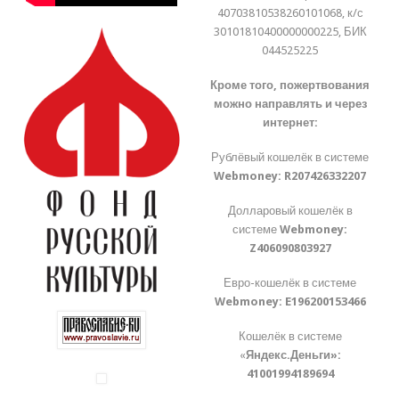
40703810538260101068, к/с
30101810400000000225, БИК
044525225
Кроме того, пожертвования
можно направлять и через
интернет:
Рублёвый кошелёк в системе
Webmoney:
R207426332207
Долларовый кошелёк в
системе
Webmoney:
Z406090803927
Евро-кошелёк в системе
Webmoney:
E196200153466
Кошелёк в системе
«
Яндекс.Деньги»:
41001994189694