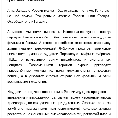
приглашают избранных.
А на Западе о России молчат, будто страны нет уже. Или льют
на неё помои. Это раньше именем России были Солдат-
Освободитель и Гагарин.
А может, мы сами виноваты? Копирование чужого всегда
пародия. Невозможно было без смеха смотреть голливудские
фильмы о России. А теперь российское кино показывает нашу
жизнь глазами американцев! Лубочное прошлое, гламурное
настоящее, туманное будущее. Тиражируют мифы о «чёрном»
НКВД, о выигравших войну штрафниках и симпатичных
бандитах. Современными героями экрана руководят
приземлённые мотивы, их цели меркантильны, отношения
пошлы, а в диалогах сквозит откровенная фальшь. И этим
воспитывают поколения!
Неудивительно, что наперегонки в России идут два процесса —
вымирания и вырождения. За год мы теряем население города
Краснодара, но как учесть потери духовные? Сколько талантов
загублено навязанными нам ориентирами? Сколько жизней
растоптано безконечными смехопанорама-ми, рекламой пива и