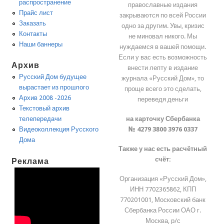
распространение
православные издания
Прайс лист
закрываются по всей России
Заказать
одно за другим. Увы, кризис
Контакты
не миновал никого. Мы
Наши баннеры
нуждаемся в вашей помощи.
Если у вас есть возможность
Архив
внести лепту в издание
Русский Дом будущее
журнала «Русский Дом», то
вырастает из прошлого
проще всего это сделать,
Архив 2008 -2026
переведя деньги
Текстовый архив
на карточку Сбербанка
телепередачи
№ 4279 3800 3976 0337
Видеоколлекция Русского
Дома
Также у нас есть расчётный
счёт:
Реклама
Организация «Русский Дом»,
ИНН 7702365862, КПП
770201001, Московский банк
Сбербанка России ОАО г.
Москва, р/с