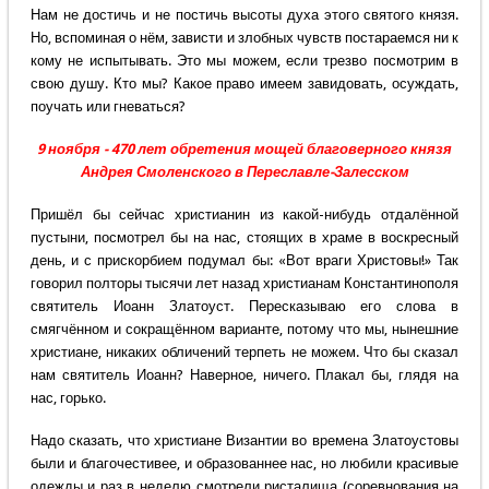
Нам не достичь и не постичь высоты духа этого святого князя.
Но, вспоминая о нём, зависти и злобных чувств постараемся ни к
кому не испытывать. Это мы можем, если трезво посмотрим в
свою душу. Кто мы? Какое право имеем завидовать, осуждать,
поучать или гневаться?
9 ноября - 470 лет обретения мощей благоверного князя
Андрея Смоленского в Переславле-Залесском
Пришёл бы сейчас христианин из какой-нибудь отдалённой
пустыни, посмотрел бы на нас, стоящих в храме в воскресный
день, и с прискорбием подумал бы: «Вот враги Христовы!» Так
говорил полторы тысячи лет назад христианам Константинополя
святитель Иоанн Златоуст. Пересказываю его слова в
смягчённом и сокращённом варианте, потому что мы, нынешние
христиане, никаких обличений терпеть не можем. Что бы сказал
нам святитель Иоанн? Наверное, ничего. Плакал бы, глядя на
нас, горько.
Надо сказать, что христиане Византии во времена Златоустовы
были и благочестивее, и образованнее нас, но любили красивые
одежды и раз в неделю смотрели ристалища (соревнования на