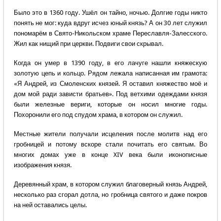
Было это в 1360 году. Ушёл он тайно, ночью. Долгие годы никто
понять не мог: куда вдруг исчез юный князь? А он 30 лет служил
пономарём в Свято-Никольском храме Переславля-Залесского.
Жил как нищий при церкви. Подвиги свои скрывал.
Когда он умер в 1390 году, в его лачуге нашли княжескую
золотую цепь и кольцо. Рядом лежала написанная им грамота:
«Я Андрей, из Смоленских князей. Я оставил княжество моё и
дом мой ради зависти братьев». Под ветхими одеждами князя
были железные вериги, которые он носил многие годы.
Похоронили его под спудом храма, в котором он служил.
Местные жители получали исцеления после молитв над его
гробницей и потому вскоре стали почитать его святым. Во
многих домах уже в конце XIV века были иконописные
изображения князя.
Деревянный храм, в котором служил благоверный князь Андрей,
несколько раз сгорал дотла, но гробница святого и даже покров
на ней оставались целы.