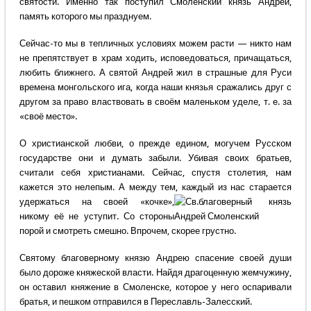
святости. Именно так поступил Смоленский князь Андрей,
память которого мы празднуем.
Сейчас-то мы в тепличных условиях можем расти — никто нам
не препятствует в храм ходить, исповедоваться, причащаться,
любить ближнего. А святой Андрей жил в страшные для Руси
времена монгольского ига, когда наши князья сражались друг с
другом за право властвовать в своём маленьком уделе, т. е. за
«своё место».
О христианской любви, о прежде едином, могучем Русском
государстве они и думать забыли. Убивая своих братьев,
считали себя христианами. Сейчас, спустя столетия, нам
кажется это нелепым. А между тем, каждый из нас старается
удержаться на своей «кочке»,
никому её не уступит. Со стороны
порой и смотреть смешно. Впрочем, скорее грустно.
Святому благоверному князю Андрею спасение своей души
было дороже княжеской власти. Найдя драгоценную жемчужину,
он оставил княжение в Смоленске, которое у него оспаривали
братья, и пешком отправился в Переславль-Залесский.