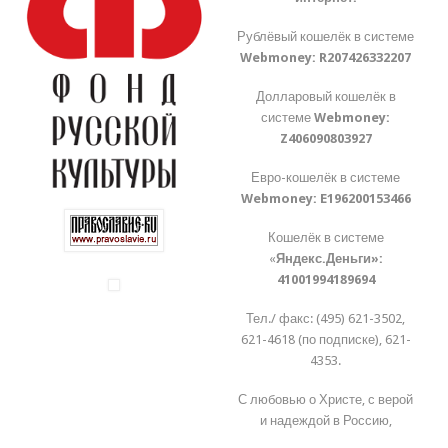
Рублёвый кошелёк в системе
Webmoney:
R207426332207
Долларовый кошелёк в
системе
Webmoney:
Z406090803927
Евро-кошелёк в системе
Webmoney:
E196200153466
Кошелёк в системе
«
Яндекс.Деньги»:
41001994189694
Тел./ факс: (495) 621-3502,
621-4618 (по подписке), 621-
4353.
С любовью о Христе, с верой
и надеждой в Россию,