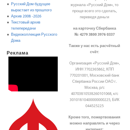
Русский Дом будущее
журнала «Русский Дом», то
вырастает из прошлого
проще всего это сделать,
Архив 2008 -2026
переведя деньги
Текстовый архив
на карточку Сбербанка
телепередачи
№ 4279 3800 3976 0337
Видеоколлекция Русского
Дома
Также у нас есть расчётный
счёт:
Реклама
Организация «Русский Дом»,
ИНН 7702365862, КПП
770201001, Московский банк
Сбербанка России ОАО г.
Москва, р/с
40703810538260101068, к/с
30101810400000000225, БИК
044525225
Кроме того, пожертвования
можно направлять и через
интернет: