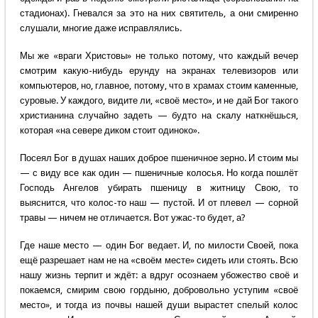
стадионах). Гневался за это на них святитель, а они смиренно
слушали, многие даже исправлялись.
Мы же «враги Христовы» не только потому, что каждый вечер
смотрим какую-нибудь ерунду на экранах телевизоров или
компьютеров, но, главное, потому, что в храмах стоим каменные,
суровые. У каждого, видите ли, «своё место», и не дай Бог такого
христианина случайно задеть — будто на скалу наткнёшься,
которая «на севере диком стоит одиноко».
Посеял Бог в душах наших доброе пшеничное зерно. И стоим мы
— с виду все как один — пшеничные колосья. Но когда пошлёт
Господь Ангелов убирать пшеницу в житницу Свою, то
выяснится, что колос-то наш — пустой. И от плевел — сорной
травы — ничем не отличается. Вот ужас-то будет, а?
Где наше место — один Бог ведает. И, по милости Своей, пока
ещё разрешает нам не на «своём месте» сидеть или стоять. Всю
нашу жизнь терпит и ждёт: а вдруг осознаем убожество своё и
покаемся, смирим свою гордыню, добровольно уступим «своё
место», и тогда из почвы нашей души вырастет спелый колос