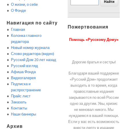
О жизни, о себе
О Фонде
Навигация по сайту
Пожертвования
Главная
Колонка главного
Помощь «Русскому Дому»
редактора
Новый номер журнала
Слово редактора (видео)
Русский Дом 20 лет назад
Дорогие братья и сестры!
Русский взгляд
Афиша Фонда
Благодаря вашей поддержке
Видеогалерея
«Русский Дом» продолжает
Подписка и
выходить в то время, когда
распространение
православные издания
Прайс лист
закрываются по всей России
Заказать
одно за другим. Увы, кризис
Контакты
не миновал никого. Мы
Наши баннеры
нуждаемся в вашей помощи.
Если у вас есть возможность
Архив
внести лепту в издание