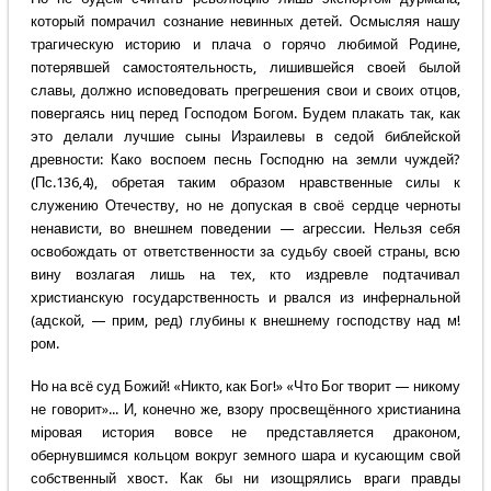
который помрачил сознание невинных детей. Осмысляя нашу
трагическую историю и плача о горячо любимой Родине,
потерявшей самостоятельность, лишившейся своей былой
славы, должно исповедовать прегрешения свои и своих отцов,
повергаясь ниц перед Господом Богом. Будем плакать так, как
это делали лучшие сыны Израилевы в седой библейской
древности: Како воспоем песнь Господню на земли чуждей?
(Пс.136,4), обретая таким образом нравственные силы к
служению Отечеству, но не допуская в своё сердце черноты
ненависти, во внешнем поведении — агрессии. Нельзя себя
освобождать от ответственности за судьбу своей страны, всю
вину возлагая лишь на тех, кто издревле подтачивал
христианскую государственность и рвался из инфернальной
(адской, — прим, ред) глубины к внешнему господству над м!
ром.
Но на всё суд Божий! «Никто, как Бог!» «Что Бог творит — никому
не говорит»... И, конечно же, взору просвещённого христианина
мiровая история вовсе не представляется драконом,
обернувшимся кольцом вокруг земного шара и кусающим свой
собственный хвост. Как бы ни изощрялись враги правды