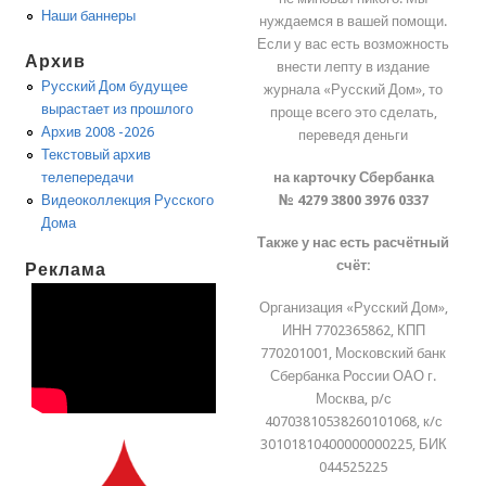
Наши баннеры
нуждаемся в вашей помощи.
Если у вас есть возможность
Архив
внести лепту в издание
Русский Дом будущее
журнала «Русский Дом», то
вырастает из прошлого
проще всего это сделать,
Архив 2008 -2026
переведя деньги
Текстовый архив
на карточку Сбербанка
телепередачи
№ 4279 3800 3976 0337
Видеоколлекция Русского
Дома
Также у нас есть расчётный
счёт:
Реклама
Организация «Русский Дом»,
ИНН 7702365862, КПП
770201001, Московский банк
Сбербанка России ОАО г.
Москва, р/с
40703810538260101068, к/с
30101810400000000225, БИК
044525225