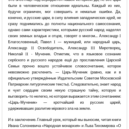
были в человеческом отношении идеальны. Каждый из них,
будучи ограничен, мог совершить и немалые ошибки. Да,
конечно, и русские цари, в силу влияния западнических идей, не
сразу поднимались до полноты национального самосознания,
однако сами характеристики, которыми русский народ наделял
своих земных владык и отцов, говорят о многом... Александр I
Благословенный, Павел I — мужицкий, или народный царь,
Александр II Освободитель, Александр III Миротворец,
Николай II - Мученик. Отметим, что в языковое сознание
сербского и русского народов ещё до прославления Царской
Семьи прочно вошло устойчивое словосочетание, которое
невозможно расчленить — Царь-Мученик (равно, как и в
официально утверждённые Издательским Советом Московской
Патриархии литургические тексты). Следовательно, знает народ
и чует сердцем своим некую страшную тайну, которую и
выговорить-то нелегко, но которая выражается этим сочетанием:
«Царь-Мученик» — кротчайший из русских царей,
удерживавших разлитие мiрового зла на земле.
И в заключение. Главный урок, который мы выносим, читая книги
Ивана Солоневича «Народная монархия» и Льва Тихомирова «О