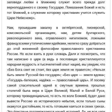
заповеди любви к ближнему служит всего прежде долг
верноподданного к своему Государю. Помазанник Божий и есть
тот ближний, в служении которому христианин учится служить
Царю Небесному».
Нам, прошедшим закалку в октябрятской, пионерской,
комсомольской организациях, нам, детям бунтарского,
революционного века, отравленного нигилизмом, ложными
французскими утопическими идейками, нелегко сразу добраться
до этой жизненной философии православного христианина
России. Но если взять в руки словарь Даля и посмотреть, что
там написано о царе (а ведь в пословицах кристаллизуется
народная мудрость и тысячелетний опыт нации), мы увидим, что
«Без Бога свет не стоит, без царя земля не правится»; «Нельзя
быть земле Русской без государя»; «Без царя — земля вдова»;
«Государь-батюшка, надёжа — православный царь». И посему
самой спасительной идеей в смутные времена прошлых
столетий была вера в Царя Великой, Малой и Белой Руси,
которому провиденциально, то есть по воле Божией, будет дано
вывести Россию из исторического небытия, если только сыны
окажутся достойными, то есть готовыми каяться в своих грехах.
Это блестяще подтверждается нашей историей. Да, не все цари