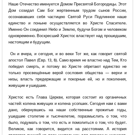
Наше Отечество именуется Домом Пресвятой Богородицы. Этот
Дом созидал Сам Бог жертвенным трудом сынов России,
осознававших себя частицею Святой Руси Подлинное наше
единство и поныне осуществляется во Христе Спасителе.
Именно Он соединил Небо и Землю, будучи Богом и человеком
одновременно. Воскресший Христос властвует над прошедшим,
настоящим и будущим.
Он и вчера, и сегодня, и во веки Тот же, как говорит святой
апостол Павел (Евр. 13, 8). Само время не властно над Тем, Кто
победил смерть, и потому во Христе обретают единство не
только просвещённые верой сословия общества — верхи и
низы, власть предержащие и покорные ей, но и поколения,
живущие и ушедшие.
Христос есть Глава Церкви, которая состоит из органичных
частей: колена живущих и колена усопших. Сегодня нам с вами
дано, обернувшись на наши собственные прожитые годы,
ушедшие столетие и тысячелетие, поразмыслить о том, что
было, подумать о том, что есть и помолиться о том, что будет.
Великое, как говорится, видится на расстоянии. А история