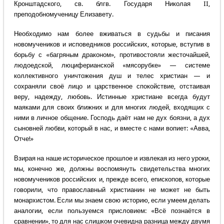
Кронштадского, св. блгв. Государя Николая II,
преподобномученицу Елизавету.
Необходимо нам более вживаться в судьбы и писания
новомучеников и исповедников российских, которые, вступив в
борьбу с «багряным драконом», противостояли жесточайшей,
людоедской, люциферианской «мясорубке» — системе
коллективного уничтожения душ и телес христиан — и
сохраняли своё лицо и царственное спокойствие, отстаивая
веру, надежду, любовь. Истинные христиане всегда будут
маяками для своих ближних и для многих людей, входящих с
ними в личное общение. Господь даёт нам не дух боязни, а дух
сыновней любви, который в нас, и вместе с нами вопиет: «Авва,
Отче!»
Взирая на наше историческое прошлое и извлекая из него уроки,
мы, конечно же, должны воспомянуть свидетельства многих
новомучеников российских и, прежде всего, епископов, которые
говорили, что православный христианин не может не быть
монархистом. Если мы знаем свою историю, если умеем делать
аналогии, если пользуемся присловием: «Всё познаётся в
сравнении», то для нас слишком очевидна разница между двумя