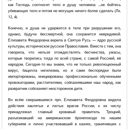
как Господь соотносит тело и душу человека: ...не бойтесь
убивающих тело и потом не могущих ничего более сделать (Лк.
12, 4).
Конечно, и душа не удержится в теле при разрушении его,
однако, будучи бессмертной, она сохранится невредимой.
Елизавета Феодоровна верила в Святую Русь — ядро русской
культуры, историческое русское Православие. Вместе с тем, она
говорила, что нельзя отождествлять бесчинства, ужасы,
которые творились тогда по всей стране, с самой Россией, её
народом. Сегодня-то мы знаем, что не только революционный
вирус, бацилла нигилизма, но и сами беспорядки были
импортированы, инициированы профессионально обученными
провокаторами, растлителями, соблазнявшими наш народ, как
развратник соблазняет неосторожное дитя.
Во всём свершившемся прп. Елизавета Феодоровна видела
действия заклятых и лютых врагов России, к их числу
принадлежал главный кровавый правитель Троцкий,
разъезжавший на американском бронепоезде по нашим
губерниям и лично участвовавший в казнях, граничивших с