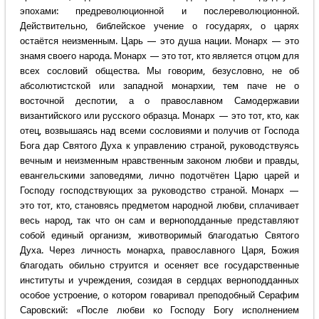
эпохами: предреволюционной и послереволюционной.
Действительно, библейское учение о государях, о царях
остаётся неизменным. Царь — это душа нации. Монарх — это
знамя своего народа. Монарх — это тот, кто является отцом для
всех сословий общества. Мы говорим, безусловно, не об
абсолютистской или западной монархии, тем паче не о
восточной деспотии, а о православном Самодержавии
византийского или русского образца. Монарх — это тот, кто, как
отец, возвышаясь над всеми сословиями и получив от Господа
Бога дар Святого Духа к управлению страной, руководствуясь
вечным и неизменным нравственным законом любви и правды,
евангельскими заповедями, лично подотчётен Царю царей и
Господу господствующих за руководство страной. Монарх —
это тот, кто, становясь предметом народной любви, сплачивает
весь народ, так что он сам и верноподданные представляют
собой единый организм, животворимый благодатью Святого
Духа. Через личность монарха, православного Царя, Божия
благодать обильно струится и осеняет все государственные
институты и учреждения, созидая в сердцах верноподданных
особое устроение, о котором говаривал преподобный Серафим
Саровский: «После любви ко Господу Богу исполнением