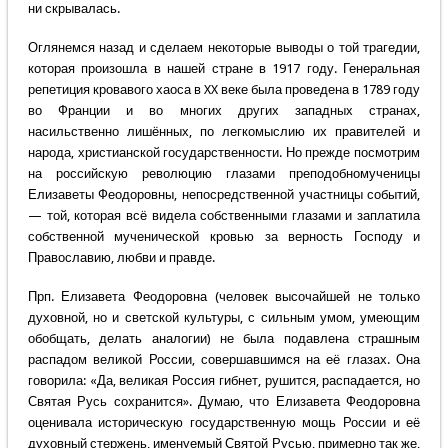
ни скрывалась.
Оглянемся назад и сделаем некоторые выводы о той трагедии,
которая произошла в нашей стране в 1917 году. Генеральная
репетиция кровавого хаоса в XX веке была проведена в 1789 году
во Франции и во многих других западных странах,
насильственно лишённых, по легкомыслию их правителей и
народа, христианской государственности. Но прежде посмотрим
на российскую революцию глазами преподобномученицы
Елизаветы Феодоровны, непосредственной участницы событий,
— той, которая всё видела собственными глазами и заплатила
собственной мученической кровью за верность Господу и
Православию, любви и правде.
Прп. Елизавета Феодоровна (человек высочайшей не только
духовной, но и светской культуры, с сильным умом, умеющим
обобщать, делать аналогии) не была подавлена страшным
распадом великой России, совершавшимся на её глазах. Она
говорила: «Да, великая Россия гибнет, рушится, распадается, но
Святая Русь сохранится». Думаю, что Елизавета Феодоровна
оценивала историческую государственную мощь России и её
духовный стержень, именуемый Святой Русью, примерно так же,