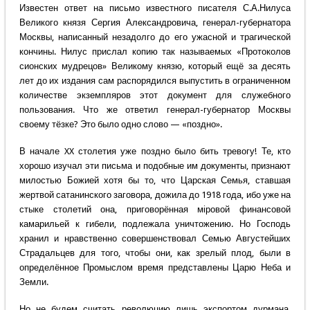
Известен ответ на письмо известного писателя С.А.Нилуса
Великого князя Сергия Александровича, генерал-губернатора
Москвы, написанный незадолго до его ужасной и трагической
кончины. Нилус прислал копию так называемых «Протоколов
сионских мудрецов» Великому князю, который ещё за десять
лет до их издания сам распорядился выпустить в ограниченном
количестве экземпляров этот документ для служебного
пользования. Что же ответил генерал-губернатор Москвы
своему тёзке? Это было одно слово — «поздно».
В начале XX столетия уже поздно было бить тревогу! Те, кто
хорошо изучал эти письма и подобные им документы, признают
милостью Божией хотя бы то, что Царская Семья, ставшая
жертвой сатанинского заговора, дожила до 1918 года, ибо уже на
стыке столетий она, приговорённая мiровой финансовой
камарильей к гибели, подлежала уничтожению. Но Господь
хранил и нравственно совершенствовал Семью Августейших
Страдальцев для того, чтобы они, как зрелый плод, были в
определённое Промыслом время представлены Царю Неба и
Земли.
Но не будем считать революцию лишь экспортом дурмана,