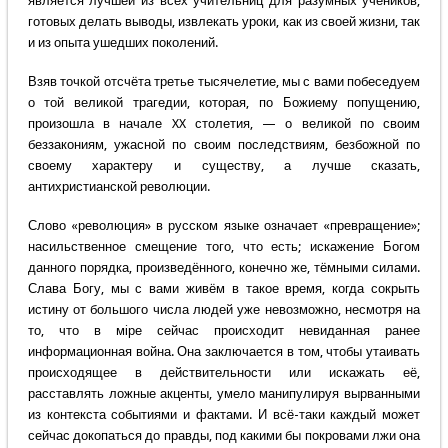
является лучшей из всех учительниц для разумных учеников,
готовых делать выводы, извлекать уроки, как из своей жизни, так
и из опыта ушедших поколений.
Взяв точкой отсчёта третье тысячелетие, мы с вами побеседуем
о той великой трагедии, которая, по Божиему попущению,
произошла в начале XX столетия, — о великой по своим
беззакониям, ужасной по своим последствиям, безбожной по
своему характеру и существу, а лучше сказать,
антихристианской революции.
Слово «революция» в русском языке означает «превращение»;
насильственное смещение того, что есть; искажение Богом
данного порядка, произведённого, конечно же, тёмными силами.
Слава Богу, мы с вами живём в такое время, когда сокрыть
истину от большого числа людей уже невозможно, несмотря на
то, что в мiре сейчас происходит невиданная ранее
информационная война. Она заключается в том, чтобы утаивать
происходящее в действительности или искажать её,
расставлять ложные акценты, умело манипулируя вырванными
из контекста событиями и фактами. И всё-таки каждый может
сейчас докопаться до правды, под какими бы покровами лжи она