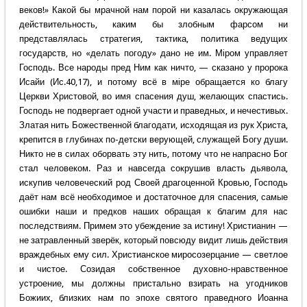
веков!» Какой бы мрачной нам порой ни казалась окружающая
действительность, каким бы злобным фарсом ни
представлялась стратегия, тактика, политика ведущих
государств, но «делать погоду» дано не им. Мiром управляет
Господь. Все народы пред Ним как ничто, — сказано у пророка
Исайи (Ис.40,17), и потому всё в мiре обращается ко благу
Церкви Христовой, во имя спасения душ, желающих спастись.
Господь не подвергает одной участи и праведных, и нечестивых.
Златая нить Божественной благодати, исходящая из рук Христа,
крепится в глубинах по-детски верующей, служащей Богу души.
Никто не в силах оборвать эту нить, потому что не напрасно Бог
стал человеком. Раз и навсегда сокрушив власть дьявола,
искупив человеческий род Своей драгоценной Кровью, Господь
даёт нам всё необходимое и достаточное для спасения, самые
ошибки наши и предков наших обращая к благим для нас
последствиям. Примем это убеждение за истину! Христианин —
не затравленный зверёк, который повсюду видит лишь действия
враждебных ему сил. Христианское миросозерцание — светлое
и чистое. Созидая собственное духовно-нравственное
устроение, мы должны пристально взирать на угодников
Божиих, близких нам по эпохе святого праведного Иоанна