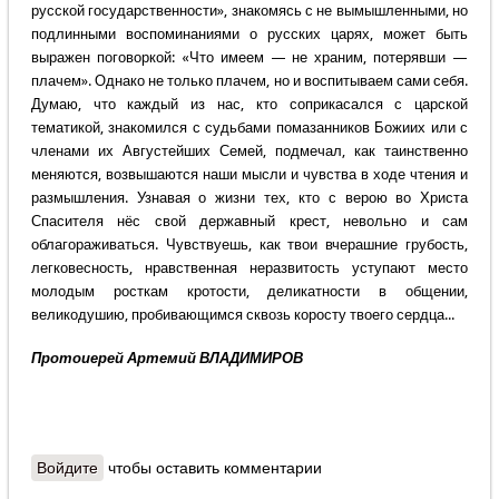
русской государственности», знакомясь с не вымышленными, но
подлинными воспоминаниями о русских царях, может быть
выражен поговоркой: «Что имеем — не храним, потерявши —
плачем». Однако не только плачем, но и воспитываем сами себя.
Думаю, что каждый из нас, кто соприкасался с царской
тематикой, знакомился с судьбами помазанников Божиих или с
членами их Августейших Семей, подмечал, как таинственно
меняются, возвышаются наши мысли и чувства в ходе чтения и
размышления. Узнавая о жизни тех, кто с верою во Христа
Спасителя нёс свой державный крест, невольно и сам
облагораживаться. Чувствуешь, как твои вчерашние грубость,
легковесность, нравственная неразвитость уступают место
молодым росткам кротости, деликатности в общении,
великодушию, пробивающимся сквозь коросту твоего сердца...
Протоиерей Артемий ВЛАДИМИРОВ
Войдите
чтобы оставить комментарии