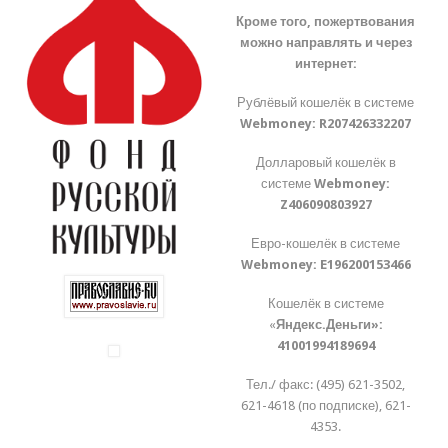
Кроме того, пожертвования
можно направлять и через
интернет:
Рублёвый кошелёк в системе
Webmoney:
R207426332207
Долларовый кошелёк в
системе
Webmoney:
Z406090803927
Евро-кошелёк в системе
Webmoney:
E196200153466
Кошелёк в системе
«
Яндекс.Деньги»:
41001994189694
Тел./ факс: (495) 621-3502,
621-4618 (по подписке), 621-
4353.