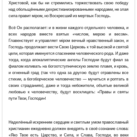
Христовой, как бы ни стремились торжествовать свою победу
над обольщёнными дехристианизированными народами, не злая
сила правит мiром, но Воскресший из мертвых Господь.
Всё Он располагает: и в жизни каждого отдельного человека, и
всех народов вместе взятых «числом, мерою и весом».
Главенствует и управляет мiром вечный нравственный закон, и
Господь продолжает вести Свою Церковь к той высокой и святой
цели, которая именуется спасением человеческого рода. И даже
тогда, когда апокалиптические ангелы Господни будут фиал за
фиалом изливать на богоотступническую землю пламя, и кровь,
и огненный град (так что одна за другою будут отравлены все
стихии, а богоборческое человечество — мучиться и роптать в
своих страданиях), даже и тогда небожители, объятые великой
любовью к человечеству, будут восклицать: «Правы и святы
пути Твои, Господи»!
Наделённый искренним сердцем и светлым умом православный
христианин ежедневно должен внедрять в своё сознание слова:
«Яко Твое есть Царство, и Сила, и Слава, Господи, во веки