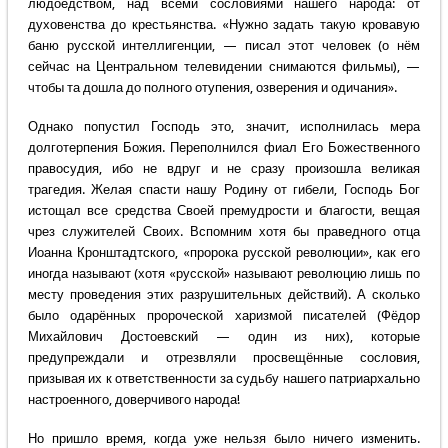
людоедством, над всеми сословиями нашего народа: от
духовенства до крестьянства. «Нужно задать такую кровавую
баню русской интеллигенции, — писал этот человек (о нём
сейчас на Центральном телевидении снимаются фильмы), —
чтобы та дошла до полного отупения, озверения и одичания».
Однако попустил Господь это, значит, исполнилась мера
долготерпения Божия. Переполнился фиал Его Божественного
правосудия, ибо не вдруг и не сразу произошла великая
трагедия. Желая спасти нашу Родину от гибели, Господь Бог
истощал все средства Своей премудрости и благости, вещая
чрез служителей Своих. Вспомним хотя бы праведного отца
Иоанна Кронштадтского, «пророка русской революции», как его
иногда называют (хотя «русской» называют революцию лишь по
месту проведения этих разрушительных действий). А сколько
было одарённых пророческой харизмой писателей (Фёдор
Михайлович Достоевский — один из них), которые
предупреждали и отрезвляли просвещённые сословия,
призывая их к ответственности за судьбу нашего патриархально
настроенного, доверчивого народа!
Но пришло время, когда уже нельзя было ничего изменить.