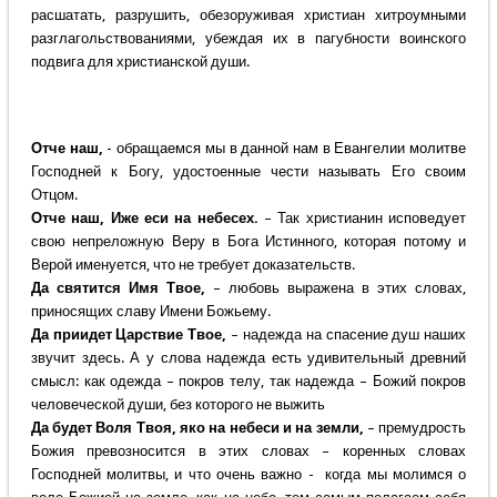
расшатать, разрушить, обезоруживая христиан хитроумными
разглагольствованиями, убеждая их в пагубности воинского
подвига для христианской души.
Отче наш,
- обращаемся мы в данной нам в Евангелии молитве
Господней к Богу, удостоенные чести называть Его своим
Отцом.
Отче наш, Иже еси на небесех.
– Так христианин исповедует
свою непреложную Веру в Бога Истинного, которая потому и
Верой именуется, что не требует доказательств.
Да святится Имя Твое,
– любовь выражена в этих словах,
приносящих славу Имени Божьему.
Да приидет Царствие Твое,
– надежда на спасение душ наших
звучит здесь. А у слова надежда есть удивительный древний
смысл: как одежда – покров телу, так надежда – Божий покров
человеческой души, без которого не выжить
Да будет Воля Твоя, яко на небеси и на земли,
– премудрость
Божия превозносится в этих словах – коренных словах
Господней молитвы, и что очень важно - когда мы молимся о