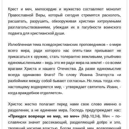
Крест и меч, милосердие и мужество составляют монолит
Православной Веры, который сегодня стремятся расколоть,
расшатать, разрушить, обезоруживая христиан хитроумными
разглагольствованиями, убеждая их в пагубности воинского
подвига для христианской души.
Излюбленная тема псевдохристианских проповедников – о мире
всего мира, ради которого нас опять-таки призывают не
прикасаться к оружию, стать толерантно вежливыми, улыбчиво
единомысленными – ведь это же ради мира на земле! – со всеми
врагами Христа и нашего Отечества. Да разве единомыслие
всегда одинаково благо? По слову Иоанна Златоуста «и
разбойники между собой бывают согласны». Но лишь тогда «по-
настоящему водворяется мир, - утверждает святитель Иоанн, -
когда враждебное отделяется».
Христос жестко полагает перед нами свое слово именно о
разделении, а не единении мира. Господь предупреждает нас:
«Приидох воврещи не мир, но меч»
(Мф.10,34). Меч – по-
славянски значит рассекающий, разделяющий добро и зло,
творящий насилие властью, Богом данной, меч, водворяющий