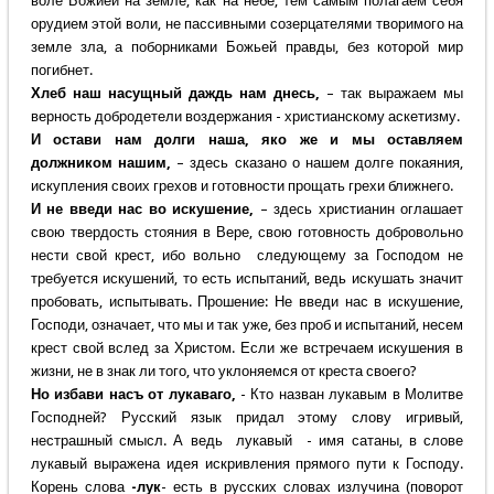
воле Божией на земле, как на небе, тем самым полагаем себя
орудием этой воли, не пассивными созерцателями творимого на
земле зла, а поборниками Божьей правды, без которой мир
погибнет.
Хлеб наш насущный даждь нам днесь,
– так выражаем мы
верность добродетели воздержания - христианскому аскетизму.
И остави нам долги наша, яко же и мы оставляем
должником нашим,
– здесь сказано о нашем долге покаяния,
искупления своих грехов и готовности прощать грехи ближнего.
И не введи нас во искушение,
– здесь христианин оглашает
свою твердость стояния в Вере, свою готовность добровольно
нести свой крест, ибо вольно следующему за Господом не
требуется искушений, то есть испытаний, ведь искушать значит
пробовать, испытывать. Прошение: Не введи нас в искушение,
Господи, означает, что мы и так уже, без проб и испытаний, несем
крест свой вслед за Христом. Если же встречаем искушения в
жизни, не в знак ли того, что уклоняемся от креста своего?
Но избави насъ от лукаваго,
- Кто назван лукавым в Молитве
Господней? Русский язык придал этому слову игривый,
нестрашный смысл. А ведь лукавый - имя сатаны, в слове
лукавый выражена идея искривления прямого пути к Господу.
Корень слова
-лук
- есть в русских словах излучина (поворот