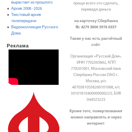
вырастает из прошлого
проще всего это сделать,
Архив 2008 -2026
переведя деньги
Текстовый архив
на карточку Сбербанка
телепередачи
№ 4279 3800 3976 0337
Видеоколлекция Русского
Дома
Также у нас есть расчётный
счёт:
Реклама
Организация «Русский Дом»,
ИНН 7702365862, КПП
770201001, Московский банк
Сбербанка России ОАО г.
Москва, р/с
40703810538260101068, к/с
30101810400000000225, БИК
044525225
Кроме того, пожертвования
можно направлять и через
интернет: