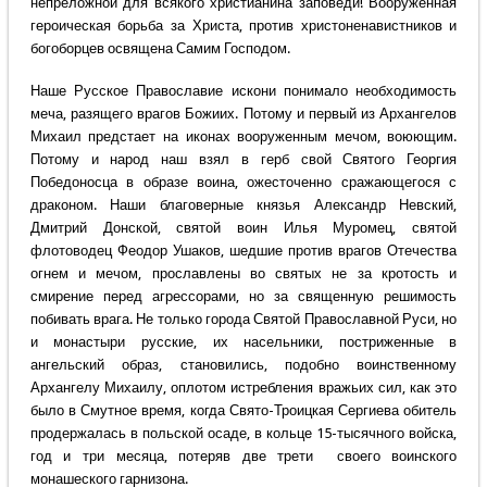
непреложной для всякого христианина заповеди! Вооруженная
героическая борьба за Христа, против христоненавистников и
богоборцев освящена Самим Господом.
Наше Русское Православие искони понимало необходимость
меча, разящего врагов Божиих. Потому и первый из Архангелов
Михаил предстает на иконах вооруженным мечом, воюющим.
Потому и народ наш взял в герб свой Святого Георгия
Победоносца в образе воина, ожесточенно сражающегося с
драконом. Наши благоверные князья Александр Невский,
Дмитрий Донской, святой воин Илья Муромец, святой
флотоводец Феодор Ушаков, шедшие против врагов Отечества
огнем и мечом, прославлены во святых не за кротость и
смирение перед агрессорами, но за священную решимость
побивать врага. Не только города Святой Православной Руси, но
и монастыри русские, их насельники, постриженные в
ангельский образ, становились, подобно воинственному
Архангелу Михаилу, оплотом истребления вражьих сил, как это
было в Смутное время, когда Свято-Троицкая Сергиева обитель
продержалась в польской осаде, в кольце 15-тысячного войска,
год и три месяца, потеряв две трети своего воинского
монашеского гарнизона.