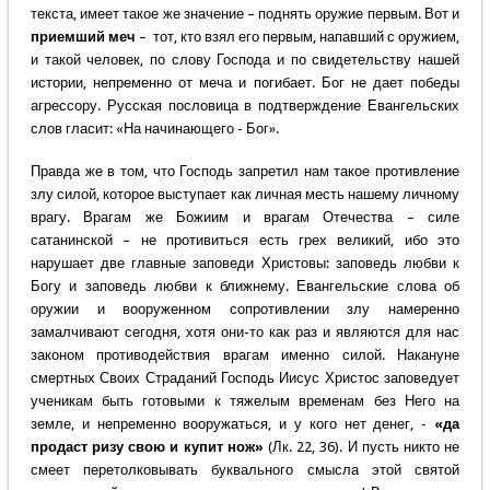
текста, имеет такое же значение – поднять оружие первым. Вот и
приемший меч
– тот, кто взял его первым, напавший с оружием,
и такой человек, по слову Господа и по свидетельству нашей
истории, непременно от меча и погибает. Бог не дает победы
агрессору. Русская пословица в подтверждение Евангельских
слов гласит: «На начинающего - Бог».
Правда же в том, что Господь запретил нам такое противление
злу силой, которое выступает как личная месть нашему личному
врагу. Врагам же Божиим и врагам Отечества – силе
сатанинской – не противиться есть грех великий, ибо это
нарушает две главные заповеди Христовы: заповедь любви к
Богу и заповедь любви к ближнему. Евангельские слова об
оружии и вооруженном сопротивлении злу намеренно
замалчивают сегодня, хотя они-то как раз и являются для нас
законом противодействия врагам именно силой. Накануне
смертных Своих Страданий Господь Иисус Христос заповедует
ученикам быть готовыми к тяжелым временам без Него на
земле, и непременно вооружаться, и у кого нет денег, -
«да
продаст ризу свою и купит нож»
(Лк. 22, 36). И пусть никто не
смеет перетолковывать буквального смысла этой святой