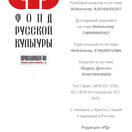
Рублёвый кошелёк в системе
Webmoney:
R207426332207
Долларовый кошелёк в
системе
Webmoney:
Z406090803927
Евро-кошелёк в системе
Webmoney:
E196200153466
Кошелёк в системе
«
Яндекс.Деньги»:
41001994189694
Тел./ факс: (495) 621-3502,
621-4618 (по подписке), 621-
4353.
С любовью о Христе, с верой
и надеждой в Россию,
Редакция «РД»