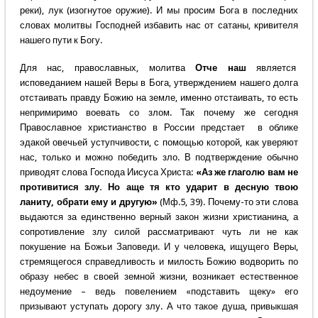
реки), лук (изогнутое оружие). И мы просим Бога в последних
словах молитвы Господней избавить нас от сатаны, кривителя
нашего пути к Богу.
Для нас, православных, молитва
Отче наш
является
исповеданием нашей Веры в Бога, утверждением нашего долга
отстаивать правду Божию на земле, именно отстаивать, то есть
непримиримо воевать со злом. Так почему же сегодня
Православное христианство в России предстает в облике
эдакой овечьей уступчивости, с помощью которой, как уверяют
нас, только и можно победить зло. В подтверждение обычно
приводят слова Господа Иисуса Христа:
«Аз же глаголю вам не
противитися злу. Но аще тя кто ударит в десную твою
ланиту, обрати ему и другую»
(Мф.5, 39). Почему-то эти слова
выдаются за единственно верный закон жизни христианина, а
сопротивление злу силой рассматривают чуть ли не как
покушение на Божьи Заповеди. И у человека, ищущего Веры,
стремящегося справедливость и милость Божию водворить по
образу небес в своей земной жизни, возникает естественное
недоумение – ведь повелением «подставить щеку» его
призывают уступать дорогу злу. А что такое душа, привыкшая