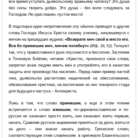
все время уступать дьявольскому вражьему натиску? Это душа
без силы творить добро. Это душа – без воли следовать за
Господом. Не христианин, пустое место!
В подспорье идее непротивления злу обычно приводят и другие
слова Господа Иисуса Христа своему ученику, кинувшемуся с
мечом на пришедших иудеев
: «Возврати меч свой в место его.
Вси бо приемшии меч, мечем погибнут»
(Мф. 26, 52). Толкуют
так, что у православного руки опускаются в бессилии. Заглянем
в Толковую Библию, читаем: «Христос, произнося свои слова,
запретил всем людям иметь меч и употреблять его в качестве
защиты или производства насилия». Перед нами пример наглой
лжи, дьявольски расчетливо нацеленной на обессиливание,
обезволивание христиан, на воспитание из них покорного стада
для будущего пастуха – Антихриста.
Ложь в том, что слово
приемшии
, а еще в этом чтении
встречается и слово
вземшии
, по-церковнославянски и по-
русски не означают просто взять, они означают взять первым,
начать. Сравним русское выражение приняться за дело, взяться
за дело – они значат начать работу. Греческое слово,
соответствующее этим славянским в оригинале Евангельского