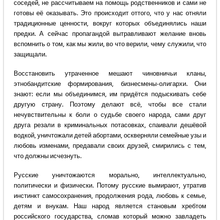
соседей, не рассчитываем на помощь родственников и сами не
готовы её оказывать. Это происходит оттого, что у нас отняли
традиционные ценности, вокруг которых объединялись наши
предки. А сейчас пропагандой вытравливают желание вновь
вспомнить о том, как мы жили, во что верили, чему служили, что
защищали.
Восстановить утраченное мешают чиновничьи кланы,
этнобандитские формирования, бизнесмены-олигархи. Они
знают: если мы объединимся, им придётся подыскивать себе
другую страну. Поэтому делают всё, чтобы все стали
нечувствительны к боли о судьбе своего народа, сами друг
друга резали в криминальных потасовках, спаивали дешёвой
водкой, уничтожали детей абортами, оскверняли семейные узы и
любовь изменами, предавали своих друзей, смирились с тем,
что должны исчезнуть.
Русские уничтожаются морально, интеллектуально,
политически и физически. Потому русские вымирают, утратив
инстинкт самосохранения, продолжения рода, любовь к семье,
детям и внукам. Наш народ является становым хребтом
российского государства, сломав который можно завладеть