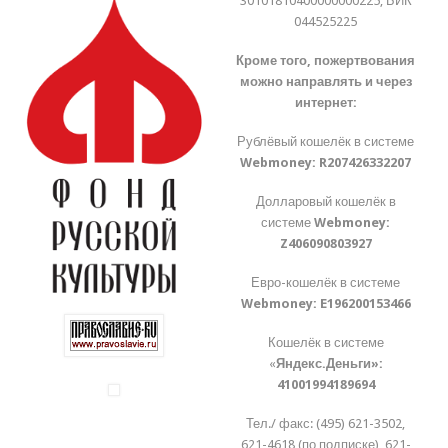
30101810400000000225, БИК
044525225
Кроме того, пожертвования
можно направлять и через
интернет:
Рублёвый кошелёк в системе
Webmoney:
R207426332207
Долларовый кошелёк в
системе
Webmoney:
Z406090803927
Евро-кошелёк в системе
Webmoney:
E196200153466
Кошелёк в системе
«
Яндекс.Деньги»:
41001994189694
Тел./ факс: (495) 621-3502,
621-4618 (по подписке), 621-