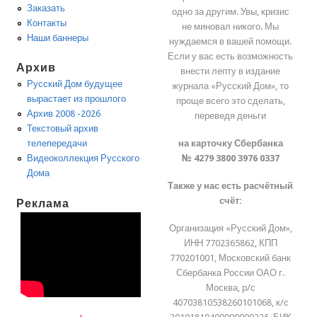
Заказать
одно за другим. Увы, кризис
Контакты
не миновал никого. Мы
Наши баннеры
нуждаемся в вашей помощи.
Если у вас есть возможность
Архив
внести лепту в издание
Русский Дом будущее
журнала «Русский Дом», то
вырастает из прошлого
проще всего это сделать,
Архив 2008 -2026
переведя деньги
Текстовый архив
на карточку Сбербанка
телепередачи
№ 4279 3800 3976 0337
Видеоколлекция Русского
Дома
Также у нас есть расчётный
счёт:
Реклама
Организация «Русский Дом»,
ИНН 7702365862, КПП
770201001, Московский банк
Сбербанка России ОАО г.
Москва, р/с
40703810538260101068, к/с