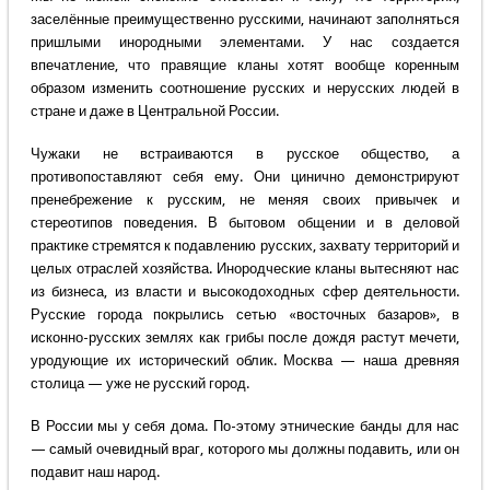
заселённые преимущественно русскими, начинают заполняться
пришлыми инородными элементами. У нас создается
впечатление, что правящие кланы хотят вообще коренным
образом изменить соотношение русских и нерусских людей в
стране и даже в Центральной России.
Чужаки не встраиваются в русское общество, а
противопоставляют себя ему. Они цинично демонстрируют
пренебрежение к русским, не меняя своих привычек и
стереотипов поведения. В бытовом общении и в деловой
практике стремятся к подавлению русских, захвату территорий и
целых отраслей хозяйства. Инородческие кланы вытесняют нас
из бизнеса, из власти и высокодоходных сфер деятельности.
Русские города покрылись сетью «восточных базаров», в
исконно-русских землях как грибы после дождя растут мечети,
уродующие их исторический облик. Москва — наша древняя
столица — уже не русский город.
В России мы у себя дома. По-этому этнические банды для нас
— самый очевидный враг, которого мы должны подавить, или он
подавит наш народ.