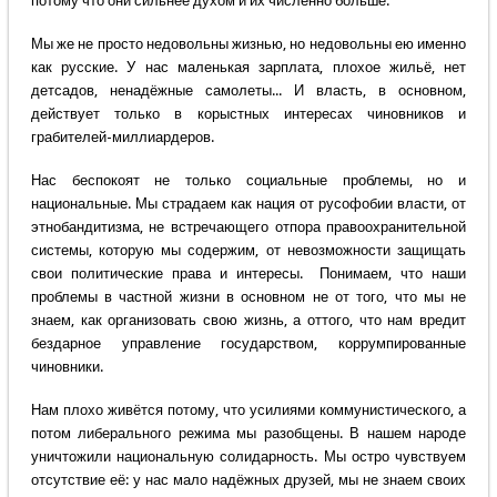
потому что они сильнее духом и их численно больше.
Мы же не просто недовольны жизнью, но недовольны ею именно
как русские. У нас маленькая зарплата, плохое жильё, нет
детсадов, ненадёжные самолеты... И власть, в основном,
действует только в корыстных интересах чиновников и
грабителей-миллиардеров.
Нас беспокоят не только социальные проблемы, но и
национальные. Мы страдаем как нация от русофобии власти, от
этнобандитизма, не встречающего отпора правоохранительной
системы, которую мы содержим, от невозможности защищать
свои политические права и интересы. Понимаем, что наши
проблемы в частной жизни в основном не от того, что мы не
знаем, как организовать свою жизнь, а оттого, что нам вредит
бездарное управление государством, коррумпированные
чиновники.
Нам плохо живётся потому, что усилиями коммунистического, а
потом либерального режима мы разобщены. В нашем народе
уничтожили национальную солидарность. Мы остро чувствуем
отсутствие её: у нас мало надёжных друзей, мы не знаем своих