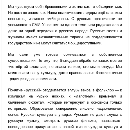
Мы чувствуем себя брошенными и хотим как-то объединиться.
Но пока не знаем как. Наши политические лидеры ещё слишком
неопытны, излишне амбициозны. О русских практически не
упоминают в СМИ. У нас нет ни одного теле- или радиоканала и
даже ни одной передачи о русском народе. Русские газеты и
журналы имеют незначительные тиражи, не поддерживаются
государством и не могут считаться общедоступными.
Мы сами уже готовы сомневаться в собственном
существовании. Потому что, благодаря обработке наших мозгов
«четвёртой властью», не знаем толком, кто мы и откуда. Мы
мало знаем нашу культуру, даже православные благочестивые
традиции едва вспоминаем.
Понятие «русский» отодвигается вглубь веков, в фольклор — к
избушкам на курьих ножках, к «лапотным» временам и
былинным сюжетам, которые интересуют в основном только
историков. Образование совершенно лишено национальных
основ. Русская культура в упадке. Русским не дают слушать
русскую музыку, смотреть русские фильмы, навязывают
повседневное присутствие в нашей жизни чуждых культур и