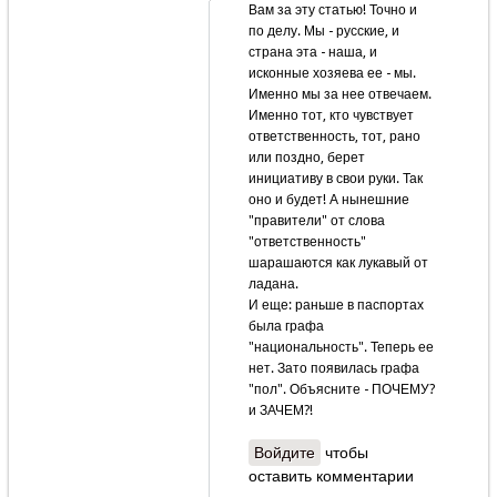
Вам за эту статью! Точно и
по делу. Мы - русские, и
страна эта - наша, и
исконные хозяева ее - мы.
Именно мы за нее отвечаем.
Именно тот, кто чувствует
ответственность, тот, рано
или поздно, берет
инициативу в свои руки. Так
оно и будет! А нынешние
"правители" от слова
"ответственность"
шарашаются как лукавый от
ладана.
И еще: раньше в паспортах
была графа
"национальность". Теперь ее
нет. Зато появилась графа
"пол". Объясните - ПОЧЕМУ?
и ЗАЧЕМ?!
Войдите
чтобы
оставить комментарии