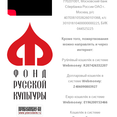
770201001, Московский банк
Сбербанка России ОАО г.
Москва, р/с
40703810538260101068, к/с
30101810400000000225, БИК
044525225
Кроме того, пожертвования
можно направлять и через
интернет:
Рублёвый кошелёк в системе
Webmoney:
R207426332207
Долларовый кошелёк в
системе
Webmoney:
Z406090803927
Евро-кошелёк в системе
Webmoney:
E196200153466
Кошелёк в системе