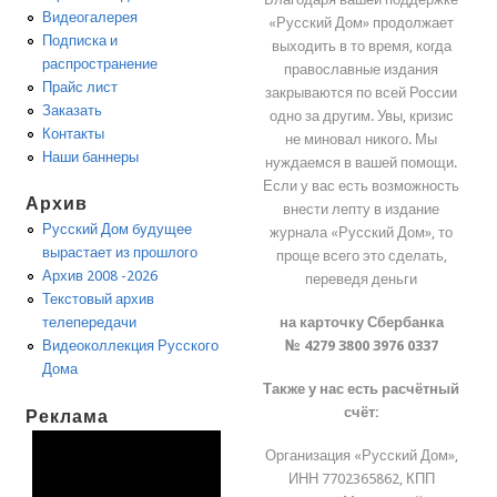
Видеогалерея
«Русский Дом» продолжает
Подписка и
выходить в то время, когда
распространение
православные издания
Прайс лист
закрываются по всей России
Заказать
одно за другим. Увы, кризис
Контакты
не миновал никого. Мы
Наши баннеры
нуждаемся в вашей помощи.
Если у вас есть возможность
Архив
внести лепту в издание
Русский Дом будущее
журнала «Русский Дом», то
вырастает из прошлого
проще всего это сделать,
Архив 2008 -2026
переведя деньги
Текстовый архив
на карточку Сбербанка
телепередачи
№ 4279 3800 3976 0337
Видеоколлекция Русского
Дома
Также у нас есть расчётный
счёт:
Реклама
Организация «Русский Дом»,
ИНН 7702365862, КПП