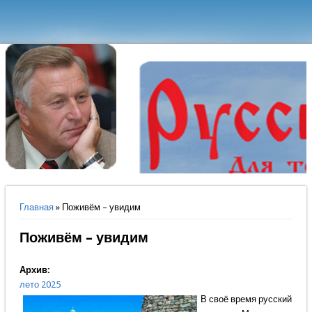
Вы здесь
Главная
» Поживём – увидим
Поживём – увидим
Архив:
лето 2025
В своё время русский