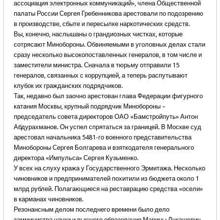
ассоциация электронных коммуникаций», члена Общественной
палаты России Сергея Гребенникова арестовали по подозрению
в производстве, сбыте и пересылке наркотических средств.
Вы, конечно, наслышаны о грандиозных чистках, которые
сотрясают Минобороны. Обвиняемыми в уголовных делах стали
сразу несколько высокопоставленных генералов, в том числе и
заместители министра. Сначала в тюрьму отправили 15
генералов, связанных с коррупцией, а теперь распутывают
клубок их гражданских подрядчиков.
Так, недавно был заочно арестован глава Федерации фигурного
катания Москвы, крупный подрядчик Минобороны –
председатель совета директоров ОАО «Бамстройпуть» Антон
Абдурахманов. Он успел спрятаться за границей. В Москве суд
арестовал начальника 5481-го военного представительства
Минобороны Сергея Болгарева и взяткодателя генерального
директора «Импульса» Сергея Кузьменко.
У всех на слуху кража у Государственного Эрмитажа. Несколько
чиновников и предпринимателей похитили из бюджета около 1
млрд рублей. Полагающиеся на реставрацию средства «осели»
в карманах чиновников.
Резонансным делом последнего времени было дело
замминистра науки и высшего образования Марины Лукашевич,