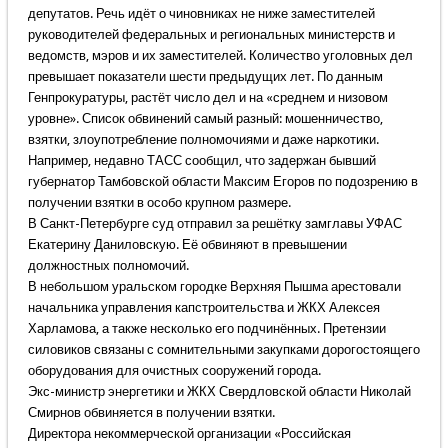
депутатов. Речь идёт о чиновниках не ниже заместителей
руководителей федеральных и региональных министерств и
ведомств, мэров и их заместителей. Количество уголовных дел
превышает показатели шести предыдущих лет. По данным
Генпрокуратуры, растёт число дел и на «среднем и низовом
уровне». Список обвинений самый разный: мошенничество,
взятки, злоупотребление полномочиями и даже наркотики.
Например, недавно ТАСС сообщил, что задержан бывший
губернатор Тамбовской области Максим Егоров по подозрению в
получении взятки в особо крупном размере.
В Санкт-Петербурге суд отправил за решётку замглавы УФАС
Екатерину Даниловскую. Её обвиняют в превышении
должностных полномочий.
В небольшом уральском городке Верхняя Пышма арестовали
начальника управления капстроительства и ЖКХ Алексея
Харламова, а также несколько его подчинённых. Претензии
силовиков связаны с сомнительными закупками дорогостоящего
оборудования для очистных сооружений города.
Экс-министр энергетики и ЖКХ Свердловской области Николай
Смирнов обвиняется в получении взятки.
Директора некоммерческой организации «Российская