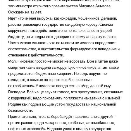
экс-министра открытого правительства Михаила Абызова.
Осуждён на 12 лет.
Идёт «точечная вырубка» казнокрадов, мошенников, дельцов,
рассматривающих государство как дойную корову. Своими
коррупционными действиями они не только наносят ущерб
бюджету, но и подрывают доверие ко всему аппарату власти.
Часто можно слышать, что во многом не человек определяет
обстоятельства, а обстоятельства формируют его поведение и
отношение к действительности.
Мол, чиновник просто не может не воровать. Вон в Китае даже
смертная казнь введена за коррупцию чиновников, а там также
продолжаются бюджетные хищения. Но ведь воруют не
голодные, а «сытые по горло» и «обеспеченные
по гроб жизни». У человека всегда есть выбор, данный ему
Господом. Всё чаще звучат голоса, что преступления, связанные
с коррупцией, надо приравнять по тяжести наказания с изменой
Родине как подрывающие устои государства и национальной
безопасности.
Примечательно, что эта борьба идёт параллельно с другой –
против разного рода макаронных, крабовых, автомобильных,
нефтяных «королей». Недавно ушла в пользу государства