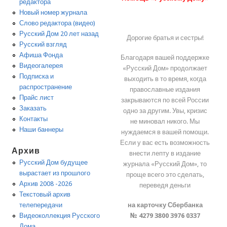
редактора
Новый номер журнала
Слово редактора (видео)
Русский Дом 20 лет назад
Дорогие братья и сестры!
Русский взгляд
Афиша Фонда
Благодаря вашей поддержке
Видеогалерея
«Русский Дом» продолжает
Подписка и
выходить в то время, когда
распространение
православные издания
Прайс лист
закрываются по всей России
Заказать
одно за другим. Увы, кризис
Контакты
не миновал никого. Мы
Наши баннеры
нуждаемся в вашей помощи.
Если у вас есть возможность
Архив
внести лепту в издание
Русский Дом будущее
журнала «Русский Дом», то
вырастает из прошлого
проще всего это сделать,
Архив 2008 -2026
переведя деньги
Текстовый архив
на карточку Сбербанка
телепередачи
№ 4279 3800 3976 0337
Видеоколлекция Русского
Дома