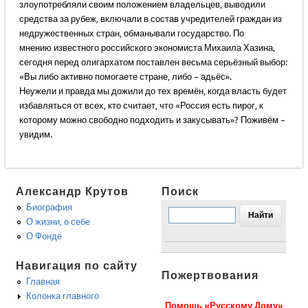
злоупотребляли своим положением владельцев, выводили
средства за рубеж, включали в состав учредителей граждан из
недружественных стран, обманывали государство. По
мнению известного российского экономиста Михаила Хазина,
сегодня перед олигархатом поставлен весьма серьёзный выбор:
«Вы либо активно помогаете стране, либо – адьёс».
Неужели и правда мы дожили до тех времён, когда власть будет
избавляться от всех, кто считает, что «Россия есть пирог, к
которому можно свободно подходить и закусывать»? Поживём –
увидим.
Александр Крутов
Поиск
Биография
О жизни, о себе
О Фонде
Навигация по сайту
Пожертвования
Главная
Колонка главного
Помощь «Русскому Дому»