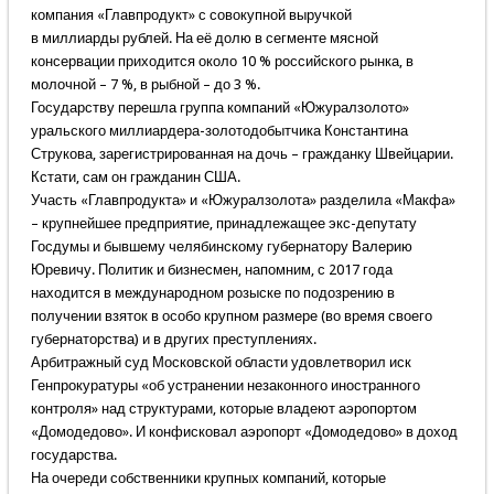
компания «Главпродукт» с совокупной выручкой
в миллиарды рублей. На её долю в сегменте мясной
консервации приходится около 10 % российского рынка, в
молочной – 7 %, в рыбной – до 3 %.
Государству перешла группа компаний «Южуралзолото»
уральского миллиардера-золотодобытчика Константина
Струкова, зарегистрированная на дочь – гражданку Швейцарии.
Кстати, сам он гражданин США.
Участь «Главпродукта» и «Южуралзолота» разделила «Макфа»
– крупнейшее предприятие, принадлежащее экс-депутату
Госдумы и бывшему челябинскому губернатору Валерию
Юревичу. Политик и бизнесмен, напомним, с 2017 года
находится в международном розыске по подозрению в
получении взяток в особо крупном размере (во время своего
губернаторства) и в других преступлениях.
Арбитражный суд Московской области удовлетворил иск
Генпрокуратуры «об устранении незаконного иностранного
контроля» над структурами, которые владеют аэропортом
«Домодедово». И конфисковал аэропорт «Домодедово» в доход
государства.
На очереди собственники крупных компаний, которые