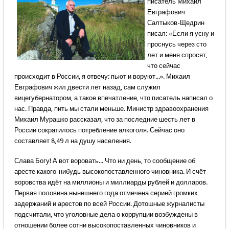
писатель Михаил
Евграфович
Салтыков-Щедрин
писал: «Если я усну и
проснусь через сто
лет и меня спросят,
что сейчас
происходит в России, я отвечу: пьют и воруют...». Михаил
Евграфович жил двести лет назад, сам служил
вицегубернатором, а такое впечатление, что писатель написал о
нас. Правда, пить мы стали меньше. Министр здравоохранения
Михаил Мурашко рассказал, что за последние шесть лет в
России сократилось потребление алкоголя. Сейчас оно
составляет 8,49 л на душу населения.
Слава Богу! А вот воровать... Что ни день, то сообщение об
аресте какого-нибудь высокопоставленного чиновника. И счёт
воровства идёт на миллионы и миллиарды рублей и долларов.
Первая половина нынешнего года отмечена серией громких
задержаний и арестов по всей России. Дотошные журналисты
подсчитали, что уголовные дела о коррупции возбуждены в
отношении более сотни высокопоставленных чиновников и