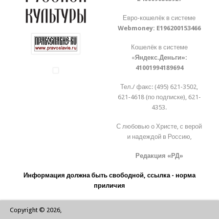
Евро-кошелёк в системе
Webmoney:
E196200153466
Кошелёк в системе
«
Яндекс.Деньги»:
41001994189694
Тел./ факс: (495) 621-3502,
621-4618 (по подписке), 621-
4353.
С любовью о Христе, с верой
и надеждой в Россию,
Редакция «РД»
Информация должна быть свободной, ссылка - норма
приличия
Copyright © 2026,