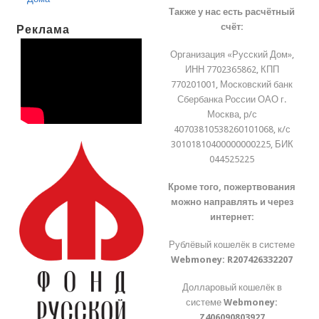
Также у нас есть расчётный
счёт:
Реклама
Организация «Русский Дом»,
ИНН 7702365862, КПП
770201001, Московский банк
Сбербанка России ОАО г.
Москва, р/с
40703810538260101068, к/с
30101810400000000225, БИК
044525225
Кроме того, пожертвования
можно направлять и через
интернет:
Рублёвый кошелёк в системе
Webmoney:
R207426332207
Долларовый кошелёк в
системе
Webmoney:
Z406090803927