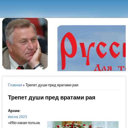
Вы здесь
Главная
» Трепет души пред вратами рая
Трепет души пред вратами рая
Архив:
весна 2025
«Ибо какая польза