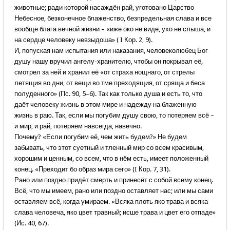
животные; ради которой насаждён рай, уготовано Царство
Небесное, безконечное блаженство, безпредельная слава и все
вообще блага вечной жизни – «иже око не виде, ухо не слыша, и
на сердце человеку невзыдоша» ( I Кор. 2, 9).
И, попуская нам испытания или наказания, человеколюбец Бог
душу нашу вручил ангелу-хранителю, чтобы он покрывал её,
смотрел за ней и хранил её «от страха нощнаго, от стрелы
летящия во дни, от вещи во тме преходящия, от сряща и беса
полуденного» (Пс. 90, 5–6). Так как только душа и есть то, что
даёт человеку жизнь в этом мире и надежду на блаженную
жизнь в раю. Так, если мы погубим душу свою, то потеряем всё –
и мир, и рай, потеряем навсегда, навечно.
Почему? «Если погубим её, чем жить будем?» Не будем
забывать, что этот суетный и тленный мир со всем красивым,
хорошим и ценным, со всем, что в нём есть, имеет положенный
конец. «Преходит бо образ мира сего» (I Кор. 7, 31).
Рано или поздно придёт смерть и принесёт с собой всему конец.
Всё, что мы имеем, рано или поздно оставляет нас; или мы сами
оставляем всё, когда умираем. «Всяка плоть яко трава и всяка
слава человеча, яко цвет травный; исше трава и цвет его отпаде»
(Ис. 40, 67).