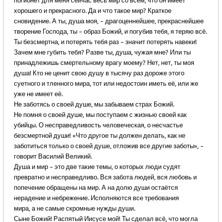
погибнет для меня сейчас весь мир со всем, что он имеет
хорошего и прекрасного. Да и что такое мир? Краткое
сновидение. А ты, душа моя, – драгоценнейшее, прекраснейшее
творение Господа, ты – образ Божий, и погубив тебя, я теряю всё.
Ты безсмертна, и потерять тебя раз – значит потерять навеки!
Зачем мне губить тебя? Разве ты, душа, чужая мне? Или ты
принадлежишь смертельному врагу моему? Нет, нет, ты моя
душа! Кто не ценит свою душу в тысячу раз дороже этого
суетного и тленного мира, тот или недостоин иметь её, или же
уже не имеет её.
Не заботясь о своей душе, мы забываем страх Божий.
Не помня о своей душе, мы поступаем с жизнью своей как
убийцы. О несправедливость человеческая, о несчастье
безсмертной души! «Что другое ты должен делать, как не
заботиться только о своей душе, отложив все другие заботы», –
говорит Василий Великий.
Душа и мир – это две такие темы, о которых люди судят
превратно и несправедливо. Вся забота людей, вся любовь и
попечение обращены на мир. А на долю души остаётся
нерадение и небрежение. Исполняются все требования
мира, а не самые скромные нужды души.
Сыне Божий! Распятый Иисусе мой! Ты сделал всё, что могла