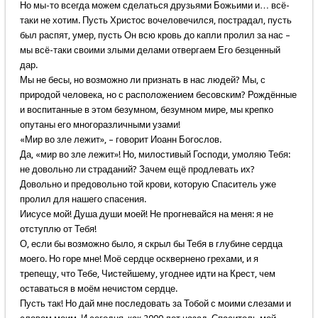
Но мы-то всегда можем сделаться друзьями Божьими и… всё-
таки не хотим. Пусть Христос вочеловечился, пострадал, пусть
был распят, умер, пусть Он всю кровь до капли пролил за нас –
мы всё-таки своими злыми делами отвергаем Его безценный
дар.
Мы не бесы, но возможно ли признать в нас людей? Мы, с
природой человека, но с расположением бесовским? Рождённые
и воспитанные в этом безумном, безумном мире, мы крепко
опутаны его многоразличными узами!
«Мир во зле лежит», – говорит Иоанн Богослов.
Да, «мир во зле лежит»! Но, милостивый Господи, умоляю Тебя:
не довольно ли страданий? Зачем ещё продлевать их?
Довольно и предовольно той крови, которую Спаситель уже
пролил для нашего спасения.
Иисусе мой! Душа души моей! Не прогневайся на меня: я не
отступлю от Тебя!
О, если бы возможно было, я скрыл бы Тебя в глубине сердца
моего. Но горе мне! Моё сердце осквернено грехами, и я
трепещу, что Тебе, Чистейшему, угоднее идти на Крест, чем
оставаться в моём нечистом сердце.
Пусть так! Но дай мне последовать за Тобой с моими слезами и