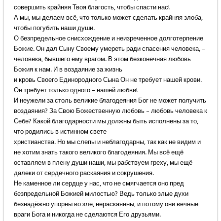
совершить крайняя Твоя благость, чтобы спасти нас!
А мы, мы делаем всё, что только может сделать крайняя злоба,
чтобы погубить наши души.
О безпредельное снисхождение и неизреченное долготерпение
Божие. Он дал Сыну Своему умереть ради спасения человека, –
человека, бывшего ему врагом. В этом безконечная любовь
Божия к нам. И в воздаяние за жизнь
и кровь Своего Единородного Сына Он не требует нашей крови.
Он требует только одного – нашей любви!
И неужели за столь великие благодеяния Бог не может получить
воздаяния? За Свою Божественную любовь – любовь человека к
Себе? Какой благодарности мы должны быть исполнены за то,
что родились в истинном свете
христианства. Но мы слепы и неблагодарны, так как не видим и
не хотим знать такого великого благодеяния. Мы всё ещё
оставляем в плену души наши, мы рабствуем греху, мы ещё
далеки от сердечного раскаяния и сокрушения.
Не каменное ли сердце у нас, что не смягчается оно пред
безпредельной Божией милостью? Ведь только злые духи
безнадёжно упорны во зле, нераскаянны, и потому они вечные
враги Бога и никогда не сделаются Его друзьями.