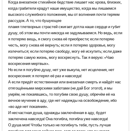
Когда внезапное стихийное бедствие лишает нас крова, близких,
когда грабители крадут наше имущество, когда мы лишаемся
высокого служебного положения, мы от волнения почти теряем
рассудок. А то, что бушующее
пламя тлетворных страстей сжигает дотла наше сердце и губит
душу, об этом мы почти никогда не задумываемся. Но ведь, если
я потеряю вещь, я смогу снова её приобрести; если потеряю
честь, могу снова её вернуть; если я потеряю здоровье, могу
излечиться; если потеряю свободу, могу её искупить; если даже
потеряю самую жизнь, могу воскреснуть. Так я верую: «Чаю
воскресения мертвых».
Но если я погублю душу, нет уже выкупа, нет исцеления, нет
воскресения: я потерял её раз и навсегда!
А если придёт естественная или внезапная смерть и найдёт нас
отягощёнными мирскими заботами (не дай Бог этого!), и мы
умрём, не покаявшись, то погубим свою душу, обречём её на
вечное мучение в аду, где нет надежды на освобождение, ибо
«во аде нет покаяния».
И несчастная душа, однажды заключённая в аду, будет
заключена навсегда! Она погибла, погибла уже навсегда!
О душа моя! Чтобы только не погибнуть тебе, пусть лучше