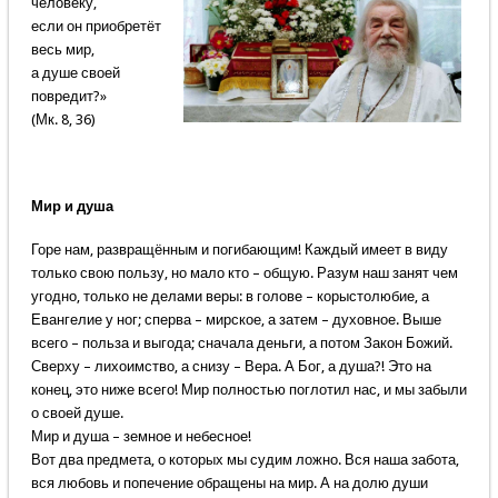
человеку,
если он приобретёт
весь мир,
а душе своей
повредит?»
(Мк. 8, 36)
Мир и душа
Горе нам, развращённым и погибающим! Каждый имеет в виду
только свою пользу, но мало кто – общую. Разум наш занят чем
угодно, только не делами веры: в голове – корыстолюбие, а
Евангелие у ног; сперва – мирское, а затем – духовное. Выше
всего – польза и выгода; сначала деньги, а потом Закон Божий.
Сверху – лихоимство, а снизу – Вера. А Бог, а душа?! Это на
конец, это ниже всего! Мир полностью поглотил нас, и мы забыли
о своей душе.
Мир и душа – земное и небесное!
Вот два предмета, о которых мы судим ложно. Вся наша забота,
вся любовь и попечение обращены на мир. А на долю души