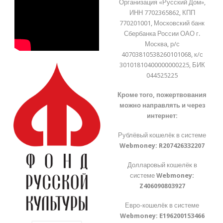
Организация «Русский Дом»,
ИНН 7702365862, КПП
770201001, Московский банк
Сбербанка России ОАО г.
Москва, р/с
40703810538260101068, к/с
30101810400000000225, БИК
044525225
Кроме того, пожертвования
можно направлять и через
интернет:
Рублёвый кошелёк в системе
Webmoney:
R207426332207
Долларовый кошелёк в
системе
Webmoney:
Z406090803927
Евро-кошелёк в системе
Webmoney:
E196200153466