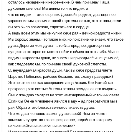
осталось нерадение и небрежение. В чём причина? Наша
духовная слепота! Мы ценим то, что видим, а
что не видим – того не ценим. Дорогой предмет, драгоценное
украшение мы храним с такой тщательностью, что готовы, если
бы это было возможно, спрятать его в сердце.
А ведь всем этим мы не купим себе рая – вечной радости жизни.
Мы хорошо знаем, что такое мир, но поистине не знаем, что такое
душа. Дорогие мои, душа – это благородное, драгоценное
существо, которое не может пойти в обмен на что-либо. Мы не
видим ни красоты души, не знаем ни природы её и не ценим её,
как следовало бы, по причине своей духовной слепоты.
О, неувядаемая красота души! Как вы себе представляете
Царство Небесное, райское блаженство, славу праведных?
Это не что иное, как созерцание лица Божия. Лик Божий так
прекрасен, что святые Ангелы готовы всегда на него взирать.
Они с жаждою смотрят на этот неисчерпаемый источник света.
Если бы Он на мгновение явился в аду – ад превратился бы в
рай. Образ этого Божественного лика есть душа.
Что же даст человек взамен души своей? Чем он может
заменить существо такое прекрасное, подобного которому
нельзя найти ни на небе, ни на земле?