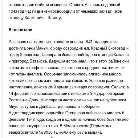
окончательно выбили немцев из Олинга. А в ночь под новый
1943 год части дивизии освободили от немецких захватчиков
столицу Калмыкии – Элисту.
В госпитале
Развивая наступление, в начале января 1943 года дивизия
достигла реки Маныч, с ходу освободив н.п. Красный Скотовод и
город Зерноград. 4 февраля была освобождена станция Казачья
– пригород Батайска. Дедушка вспоминал, что в этом районе они
захватили трофеи – несколько вагонов с продовольствием – и
«от пуза» наелись. Особенно запомнилось сливочное масло,
которым про запас заполняли все ёмкости. Успешно развивая
наступление, войска 28-й армии 22 января освободили Сальск, а
14 февраля во взаимодействии с войсками 5-й ударной армии
Ростов-на-Дону. 20 февраля части армии вышли на рубеж реки
Миус, вступив в Донбасс, где перешли к обороне.
А для гвардии красноармейца Степанова война закончилась 8
февраля 1943 года, когда он в одном из ночных боёв был тяжело
ранен и эвакуирован в тыл. В Молотовском (Пермском)
эвакогоспитале № 3950 12 июля ему была выдана