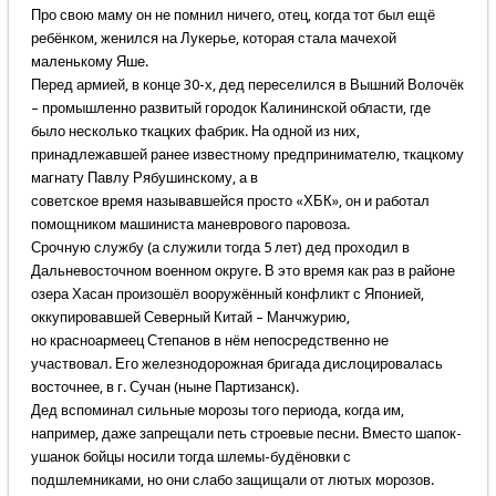
Про свою маму он не помнил ничего, отец, когда тот был ещё
ребёнком, женился на Лукерье, которая стала мачехой
маленькому Яше.
Перед армией, в конце 30-х, дед переселился в Вышний Волочёк
– промышленно развитый городок Калининской области, где
было несколько ткацких фабрик. На одной из них,
принадлежавшей ранее известному предпринимателю, ткацкому
магнату Павлу Рябушинскому, а в
советское время называвшейся просто «ХБК», он и работал
помощником машиниста маневрового паровоза.
Срочную службу (а служили тогда 5 лет) дед проходил в
Дальневосточном военном округе. В это время как раз в районе
озера Хасан произошёл вооружённый конфликт с Японией,
оккупировавшей Северный Китай – Манчжурию,
но красноармеец Степанов в нём непосредственно не
участвовал. Его железнодорожная бригада дислоцировалась
восточнее, в г. Сучан (ныне Партизанск).
Дед вспоминал сильные морозы того периода, когда им,
например, даже запрещали петь строевые песни. Вместо шапок-
ушанок бойцы носили тогда шлемы-будёновки с
подшлемниками, но они слабо защищали от лютых морозов.