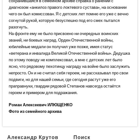
сохранившаяся в семейном архиве справка о ранении с
диагнозом «анкилоз правого локтевого сустава», на основании
чего он был комиссован. Я с детских лет помню его уже с вечно
согнутой рукой, которую безуспешно под его смех пытался
разогнуть.
На фронте ему не было присвоено ни очередных воинских
званий, ни боевых наград. Орден Отечественной войны,
юбилейные медали он получил уже позже, имея статус
«ветерана и инвалида Великой Отечественной войны». Дедушка
по этому поводу не комплексовал, а мне с детских лет было
ясно, что рядовому пехотинцу награду на войне было заслужить
непросто. Он и не считал себя героем, не рассказывал про свои
подвиги, но для нашей семьи, где сегодня растут уже его
праправнуки, гвардии рядовой Степанов навсегда остаётся
героем и примером для подражания.
Роман Алексеевич ИЛЮЩЕНКО
Фото из семейного архива
Александр Крутов
Поиск