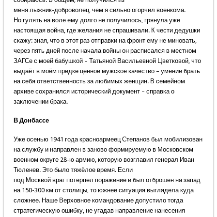
меня лыжник-доброволец, чем я сильно огорчил военкома.
Но гулять на воле ему долго не получилось, грянула уже
настоящая война, где желания не спрашивали. К чести дедушки
скажу: зная, что в этот раз отправки на фронт ему не миновать,
через пять дней после начала войны он расписался в местном
ЗАГСе с моей бабушкой – Татьяной Васильевной Цветковой, что
выдаёт в моём предке ценное мужское качество – умение брать
на себя ответственность за любимых женщин. В семейном
архиве сохранился исторический документ – справка о
заключении брака.
В Донбассе
Уже осенью 1941 года красноармеец Степанов был мобилизован
на службу и направлен в заново формируемую в Московском
военном округе 28-ю армию, которую возглавил генерал Иван
Тюленев. Это было тяжёлое время. Если
под Москвой враг потерпел поражение и был отброшен на запад
на 150-300 км от столицы, то южнее ситуация выглядела куда
сложнее. Наше Верховное командование допустило тогда
стратегическую ошибку, не угадав направление нанесения