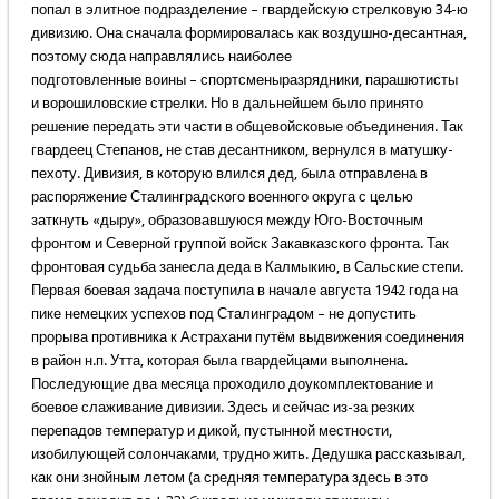
попал в элитное подразделение – гвардейскую стрелковую 34-ю
дивизию. Она сначала формировалась как воздушно-десантная,
поэтому сюда направлялись наиболее
подготовленные воины – спортсменыразрядники, парашютисты
и ворошиловские стрелки. Но в дальнейшем было принято
решение передать эти части в общевойсковые объединения. Так
гвардеец Степанов, не став десантником, вернулся в матушку-
пехоту. Дивизия, в которую влился дед, была отправлена в
распоряжение Сталинградского военного округа с целью
заткнуть «дыру», образовавшуюся между Юго-Восточным
фронтом и Северной группой войск Закавказского фронта. Так
фронтовая судьба занесла деда в Калмыкию, в Сальские степи.
Первая боевая задача поступила в начале августа 1942 года на
пике немецких успехов под Сталинградом – не допустить
прорыва противника к Астрахани путём выдвижения соединения
в район н.п. Утта, которая была гвардейцами выполнена.
Последующие два месяца проходило доукомплектование и
боевое слаживание дивизии. Здесь и сейчас из-за резких
перепадов температур и дикой, пустынной местности,
изобилующей солончаками, трудно жить. Дедушка рассказывал,
как они знойным летом (а средняя температура здесь в это