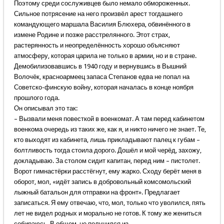
Поэтому среди сослуживцев было немало обмороженных.
Сильное потрясение на него произвёл арест тогдашнего
командующего маршала Василия Блюхера, обвинённого в
измене Родине и позже расстрелянного. Этот страх,
растерянность и неопределённость хорошо объясняют
атмосферу, которая царила не только в армии, но и в стране.
Демобилизовавшись в 1940 году и вернувшись в Вышний
Волочёк, красноармеец запаса Степанов едва не попал на
Советско-финскую войну, которая началась в конце ноября
прошлого года.
Он описывал это так:
– Вызвали меня повесткой в военкомат. А там перед кабинетом
военкома очередь из таких же, как я, и никто ничего не знает. Те,
кто выходят из кабинета, лишь прикладывают палец к губам –
болтливость тогда стоила дорого. Дошёл и мой черёд, захожу,
докладываю. За столом сидит капитан, перед ним – пистолет.
Ворот гимнастёрки расстёгнут, ему жарко. Сходу берёт меня в
оборот, мол, «идёт запись в добровольный комсомольский
лыжный батальон для отправки на фронт». Предлагает
записаться. Я ему отвечаю, что, мол, только что уволился, пять
лет не видел родных и морально не готов. К тому же жениться
собираюсь. В общем, не получился из