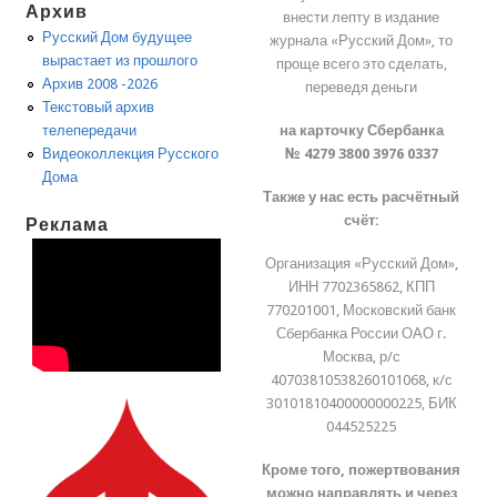
Архив
внести лепту в издание
Русский Дом будущее
журнала «Русский Дом», то
вырастает из прошлого
проще всего это сделать,
Архив 2008 -2026
переведя деньги
Текстовый архив
на карточку Сбербанка
телепередачи
№ 4279 3800 3976 0337
Видеоколлекция Русского
Дома
Также у нас есть расчётный
счёт:
Реклама
Организация «Русский Дом»,
ИНН 7702365862, КПП
770201001, Московский банк
Сбербанка России ОАО г.
Москва, р/с
40703810538260101068, к/с
30101810400000000225, БИК
044525225
Кроме того, пожертвования
можно направлять и через