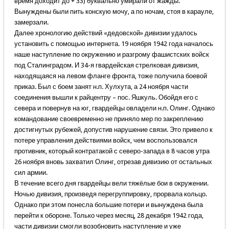
время доходит до + 33) буквально умирали от жажды.
Вынуждены были пить конскую мочу, а по ночам, стоя в карауле,
замерзали.
Далее хронологию действий «дедовской» дивизии удалось
установить с помощью интернета. 19 ноября 1942 года началось
наше наступление по окружению и разгрому фашистских войск
под Сталинградом. И 34-я гвардейская стрелковая дивизия,
находящаяся на левом фланге фронта, тоже получила боевой
приказ. Был с боем занят н.п. Хулхута, а 24 ноября части
соединения вышли к райцентру – пос. Яшкуль. Обойдя его с
севера и повернув на юг, гвардейцы овладели н.п. Олинг. Однако
командование своевременно не приняло мер по закреплению
достигнутых рубежей, допустив нарушение связи. Это привело к
потере управления действиями войск, чем воспользовался
противник, который контратакой с северо-запада в 8 часов утра
26 ноября вновь захватил Олинг, отрезав дивизию от остальных
сил армии.
В течение всего дня гвардейцы вели тяжёлые бои в окружении.
Ночью дивизия, произведя перегруппировку, прорвала кольцо.
Однако при этом понесла большие потери и вынуждена была
перейти к обороне. Только через месяц, 28 декабря 1942 года,
части дивизии смогли возобновить наступление и уже