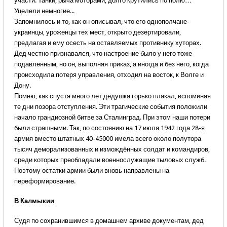
участи. Танки, рыча моторами, долго крутились по полю…
Уцелели немногие...
Запомнилось и то, как он описывал, что его однополчане-
украинцы, уроженцы тех мест, открыто дезертировали,
предлагая и ему осесть на оставляемых противнику хуторах.
Дед честно признавался, что настроение было у него тоже
подавленным, но он, выполняя приказ, а иногда и без него, когда
происходила потеря управления, отходил на восток, к Волге и
Дону.
Помню, как спустя много лет дедушка горько плакал, вспоминая
те дни позора отступления. Эти трагические события положили
начало грандиозной битве за Сталинград. При этом наши потери
были страшными. Так, по состоянию на 17 июля 1942 года 28-я
армия вместо штатных 40-45000 имела всего около полутора
тысяч деморализованных и измождённых солдат и командиров,
среди которых преобладали военнослужащие тыловых служб.
Поэтому остатки армии были вновь направлены на
переформирование.
В Калмыкии
Судя по сохранившимся в домашнем архиве документам, дед