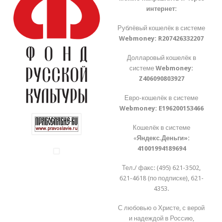
интернет:
Рублёвый кошелёк в системе
Webmoney:
R207426332207
Долларовый кошелёк в
системе
Webmoney:
Z406090803927
Евро-кошелёк в системе
Webmoney:
E196200153466
Кошелёк в системе
«
Яндекс.Деньги»:
41001994189694
Тел./ факс: (495) 621-3502,
621-4618 (по подписке), 621-
4353.
С любовью о Христе, с верой
и надеждой в Россию,