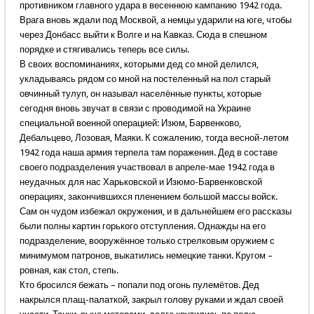
противником главного удара в весеннюю кампанию 1942 года.
Врага вновь ждали под Москвой, а немцы ударили на юге, чтобы
через Донбасс выйти к Волге и на Кавказ. Сюда в спешном
порядке и стягивались теперь все силы.
В своих воспоминаниях, которыми дед со мной делился,
укладываясь рядом со мной на постеленный на пол старый
овчинный тулуп, он называл населённые пункты, которые
сегодня вновь звучат в связи с проводимой на Украине
специальной военной операцией: Изюм, Барвенково,
Дебальцево, Лозовая, Маяки. К сожалению, тогда весной-летом
1942 года наша армия терпела там поражения. Дед в составе
своего подразделения участвовал в апреле-мае 1942 года в
неудачных для нас Харьковской и Изюмо-Барвенковской
операциях, закончившихся пленением большой массы войск.
Сам он чудом избежал окружения, и в дальнейшем его рассказы
были полны картин горького отступления. Однажды на его
подразделение, вооружённое только стрелковым оружием с
минимумом патронов, выкатились немецкие танки. Кругом –
ровная, как стол, степь.
Кто бросился бежать – попали под огонь пулемётов. Дед
накрылся плащ-палаткой, закрыл голову руками и ждал своей