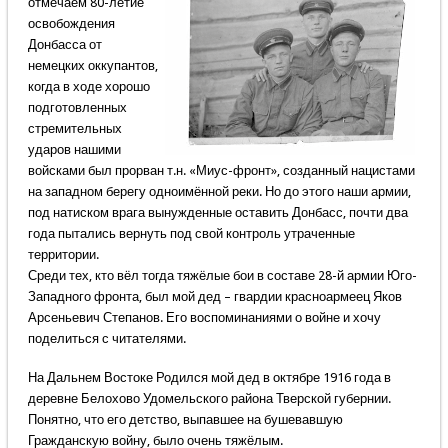
отмечаем 80-летие
освобождения
Донбасса от
немецких оккупантов,
когда в ходе хорошо
подготовленных
стремительных
ударов нашими
войсками был прорван т.н. «Миус-фронт», созданный нацистами
на западном берегу одноимённой реки. Но до этого наши армии,
под натиском врага вынужденные оставить Донбасс, почти два
года пытались вернуть под свой контроль утраченные
территории.
Среди тех, кто вёл тогда тяжёлые бои в составе 28-й армии Юго-
Западного фронта, был мой дед – гвардии красноармеец Яков
Арсеньевич Степанов. Его воспоминаниями о войне и хочу
поделиться с читателями.
На Дальнем Востоке Родился мой дед в октябре 1916 года в
деревне Белохово Удомельского района Тверской губернии.
Понятно, что его детство, выпавшее на бушевавшую
Гражданскую войну, было очень тяжёлым.