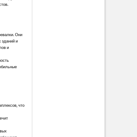
стов.
евалки. Они
х зданий и
лов и
мость
мобильные
мплексов, что
ечит
евых