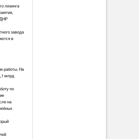
го лизинга
риятия,
 ДНР
тного завода
яются в
е работы. На
2,1 млрд
боту по
ние
сле на
чебных
торый
блей