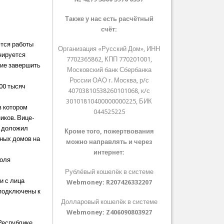
Также у нас есть расчётный
счёт:
ются работы
Организация «Русский Дом», ИНН
нируется
7702365862, КПП 770201001,
ние завершить
Московский банк Сбербанка
России ОАО г. Москва, р/с
00 тысяч
40703810538260101068, к/с
30101810400000000225, БИК
в котором
044525225
иков. Вице-
, доложил
Кроме того, пожертвования
рных домов на
можно направлять и через
интернет:
поля
Рублёвый кошелёк в системе
и с лица
Webmoney:
R207426332207
 подключены к
Долларовый кошелёк в системе
Webmoney:
Z406090803927
Республике.