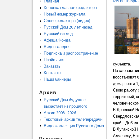
№9 сентябрь 
Главная
Колонка главного редактора
Новый номер журнала
Слово редактора (видео)
Русский Дом 20 лет назад
Русский взгляд
Афиша Фонда
Видеогалерея
Подписка и распространение
Прайс лист
субъекта.
Заказать
По словам ви
Контакты
восстановят 8
Наши баннеры
дома, почти 1
Свою работу 
Архив
территорий, 
Русский Дом будущее
человеческог
вырастает из прошлого
В Донецкой Н
Архив 2008 -2026
Свердловская
Текстовый архив телепередачи
край – Дебал
Видеоколлекция Русского Дома
В Луганской 
Алчевску, Ба
Реклама