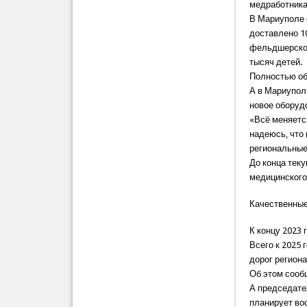
медработника
В Мариуполе 
доставлено 1
фельдшерско-
тысяч детей.
Полностью об
А в Мариупол
новое оборуд
«Всё меняетс
надеюсь, что
региональные
До конца тек
медицинского 
Качественные
К концу 2023 
Всего к 2025
дорог региона
Об этом сооб
А председате
планирует вос