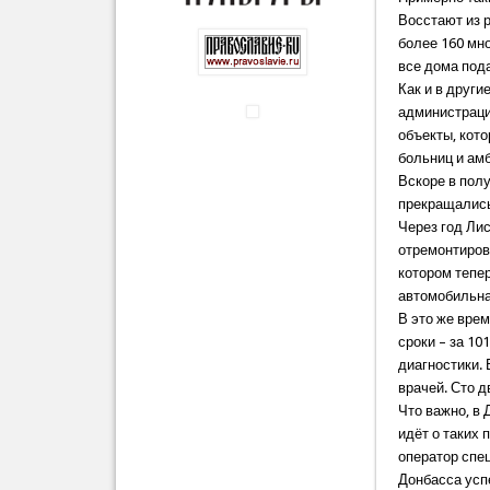
Восстают из 
более 160 мн
все дома под
Как и в друг
администраци
объекты, кот
больниц и ам
Вскоре в пол
прекращались
Через год Ли
отремонтиров
котором тепер
автомобильна
В это же вре
сроки – за 10
диагностики.
врачей. Сто 
Что важно, в 
идёт о таких 
оператор спе
Донбасса усп