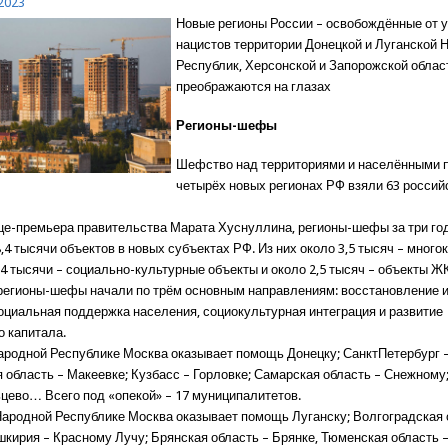
2023
Новые регионы России – освобождённые от 
нацистов территории Донецкой и Луганской
Республик, Херсонской и Запорожской облас
преображаются на глазах
Регионы-шефы
Шефство над территориями и населёнными 
четырёх новых регионах РФ взяли 63 россий
це-премьера правительства Марата Хуснуллина, регионы-шефы за три го
,4 тысячи объектов в новых субъектах РФ. Из них около 3,5 тысяч – мног
,4 тысячи – социально-культурные объекты и около 2,5 тысяч – объекты Ж
регионы-шефы начали по трём основным направлениям: восстановление и
социальная поддержка населения, социокультурная интеграция и развитие
о капитала.
ародной Республике Москва оказывает помощь Донецку; СанктПетербург 
 область – Макеевке; Кузбасс – Горловке; Самарская область – Снежному
ьцево… Всего под «опекой» – 17 муниципалитетов.
Народной Республике Москва оказывает помощь Луганску; Волгоградская 
шкирия – Красному Лучу; Брянская область – Брянке, Тюменская область 