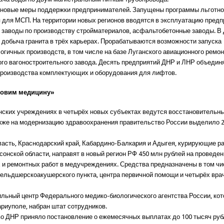
новые меры поддержки предпринимателей. Запущены программы льготно
 для МСП. На территории новых регионов вводятся в эксплуатацию предп
, заводы по производству стройматериалов, асфальтобетонные заводы. В
 добыча гранита в трёх карьерах. Прорабатываются возможности запуска
огичных производств, в том числе на базе Луганского авиационного ремон
ого вагоностроительного завода. Десять предприятий ДНР и ЛНР объедин
производства комплектующих и оборудования для лифтов.
новим медицину»
нских учреждениях в четырёх новых субъектах ведутся восстановительны
также на модернизацию здравоохранения правительство России выделило 
ласть, Краснодарский край, Кабардино-Балкария и Адыгея, курирующие ра
сонской области, направят в новый регион РФ 450 млн рублей на проведе
 и ремонтных работ в медучреждениях. Средства предназначены в том чи
ельдшерскоакушерского пункта, центра первичной помощи и четырёх вра
льный центр Федерального медико-биологического агентства России, ко
ариуполе, набран штат сотрудников.
о ДНР приняло постановление о ежемесячных выплатах до 100 тысяч ру