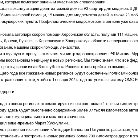
м, которые помогают раненым участникам спецоперации.
сдан в эксплуатацию девятиэтажный дом на 90 квартир для медиков. В Д
06 машин скорой помощи, 15 машин для медосмотра детей, а также 23 мо
акушерских пункта. Профилактическим медосмотром в регионе уже охва
новила автопарк скорой помощи Херсонская область, получив 111 машин.
ь, Донецк, Луганск, в Херсонскую и Запорожскую области непрерывно пос
ование, машины скорой помощи, лекарства.
я в лучшую сторону, – отмечает министр здравоохранения РФ Михаил Мур
 мы восстановим медицину в новых регионах. Мы точно знаем, что все фе
 центры, врачи из любого субъекта России готовы прийти на помощь.
ущего года все граждане новых регионов будут обеспечены полисами обяз
страхования с тем, чтобы с 1 января 2024 года вступить в систему ОМС Р
 дороги
года в новых регионах отремонтируют и построят около 1 тысячи километр
 году здесь будет обеспечено содержание более 37 тысяч километров авт
льного, муниципального и местного значения.
щил вице-премьер Марат Хуснуллин.
ль правления госкомпании «Автодор» Вячеслав Петушенко рассказал, чт
становить и построить в новых регионах более 700 километров дорог в эт