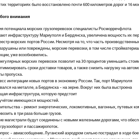
этих территориях было восстановлено почти 600 километров дорог и 16 мо
бого внимания
я потенциала морских грузоперевозок специалисты Росморречфлота
ают инфраструктуру Мариуполя и Бердянска, увеличена мощность их пер
естр морских портов России. Несмотря на то, что часть производственны
азрушены или повреждены, морские перевозки, в том числе стройматериа
кции, уже возобновились.
регулярных морских перевозок позволит на 30 процентов уменьшить стои
птимизировать сроки доставки товаров, а также снизить нагрузку на авто
ты пропуска.
есс интеграции новых портов в экономику России. Так, порт Мариуполя
вался на металле, а Бердянска – на зерне. Вокруг них была выстроена
щая инфраструктура, которую предстоит
 учётом имеющихся мощностей.
вительства – ремонт энергетических, локомотивных, вагонных, путевых ко
возить в три раза больше грузов.
 магистрали будут соединены с новыми железными дорогами, что обесп
грузооборот и пассажиропоток.
прос – авиасообщение. Луганский аэродром сильно пострадал в ходе бо