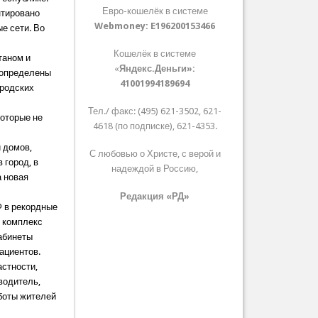
Евро-кошелёк в системе
нтировано
Webmoney:
E196200153466
е сети. Во
Кошелёк в системе
таном и
«
Яндекс.Деньги»:
 определены
41001994189694
ородских
Тел./ факс: (495) 621-3502, 621-
которые не
4618 (по подписке), 621-4353.
 домов,
С любовью о Христе, с верой и
 город, в
надеждой в Россию,
а новая
Редакция «РД»
Ф в рекордные
ь комплекс
кабинеты
ациентов.
астности,
 водитель,
аботы жителей