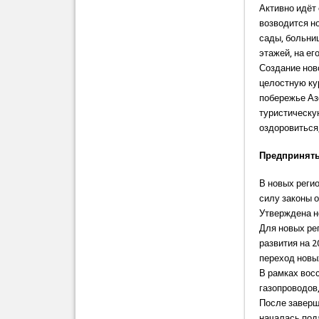
Активно идёт 
возводится н
сады, больни
этажей, на е
Создание нов
целостную ку
побережье Аз
туристическу
оздоровиться,
Предпринят
В новых реги
силу законы 
Утверждена н
Для новых ре
развития на 
переход новы
В рамках вос
газопроводов
После заверш
началась под