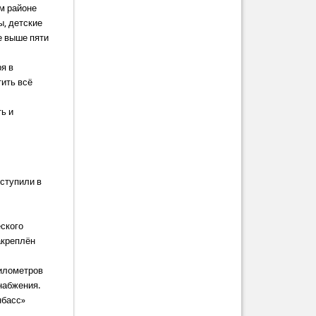
ом районе
ы, детские
е выше пяти
я в
тить всё
ь и
ступили в
ского
акреплён
километров
набжения.
нбасс»