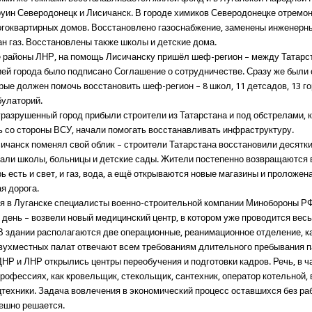
руин Северодонецк и Лисичанск. В городе химиков Северодонецке отремо
огоквартирных домов. Восстановлено газоснабжение, заменены инженерны
ан газ. Восстановлены также школы и детские дома.
ие районы ЛНР, на помощь Лисичанску пришёл шеф-регион – между Татарс
ей города было подписано Соглашение о сотрудничестве. Сразу же были
орые должен помочь восстановить шеф-регион – 8 школ, 11 детсадов, 13 г
булаторий.
уразрушенный город прибыли строители из Татарстана и под обстрелами, 
 со стороны ВСУ, начали помогать восстанавливать инфраструктуру.
сичанск поменял свой облик – строители Татарстана восстановили десятки
али школы, больницы и детские сады. Жители постепенно возвращаются в
ь есть и свет, и газ, вода, а ещё открываются новые магазины и проложен
я дорога.
мя в Луганске специалисты военно-строительной компании Минобороны Р
1 день – возвели новый медицинский центр, в котором уже проводится вес
 В здании располагаются две операционные, реанимационное отделение, 
двухместных палат отвечают всем требованиям длительного пребывания п
ДНР и ЛНР открылись центры переобучения и подготовки кадров. Речь, в ч
профессиях, как кровельщик, стекольщик, сантехник, оператор котельной,
цтехники. Задача вовлечения в экономический процесс оставшихся без р
ешно решается.