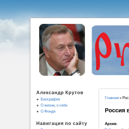
Александр Крутов
Вы здес
Главная
» Рос
Биография
О жизни, о себе
Россия 
О Фонде
Навигация по сайту
Архив: