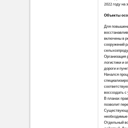
2022 году на 
Объекты осо
Для повышени
восстанавлив
включены в ре
сооружений р
сельхозпроду
Организация 
логистики и о
дороги и пунк
Начался проц
специализиро
соответствую
воссоздать с
В планах пра
позволит пере
Существующие
необходимые 
Отдельный во