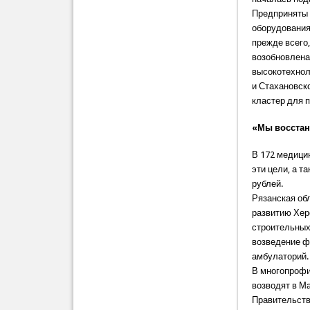
Предприняты 
оборудования
прежде всего
возобновлена
высокотехнол
и Стахановск
кластер для 
«Мы восста
В 172 медици
эти цели, а 
рублей.
Рязанская об
развитию Хер
строительных
возведение ф
амбулаторий.
В многопрофи
возводят в М
Правительств