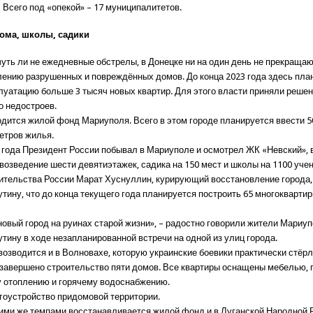
Всего под «опекой» – 17 муниципалитетов.
ома, школы, садики
чуть ли не ежедневные обстрелы, в Донецке ни на один день не прекраща
лению разрушенных и повреждённых домов. До конца 2023 года здесь пла
плуатацию больше 3 тысяч новых квартир. Для этого власти приняли реше
о недостроев.
одится жилой фонд Мариуполя. Всего в этом городе планируется ввести 5
етров жилья.
о года Президент России побывал в Мариуполе и осмотрел ЖК «Невский», 
возведение шести девятиэтажек, садика на 150 мест и школы на 1100 учен
ительства России Марат Хуснуллин, курирующий восстановление города
тину, что до конца текущего года планируется построить 65 многокварти
новый город на руинах старой жизни», – радостно говорили жители Мариу
тину в ходе незапланированной встречи на одной из улиц города.
возводится и в Волновахе, которую украинские боевики практически стёрл
 завершено строительство пяти домов. Все квартиры оснащены мебелью,
 отоплению и горячему водоснабжению.
гоустройство придомовой территории.
ими же темпами восстанавливается жилой фонд и в Луганской Народной 