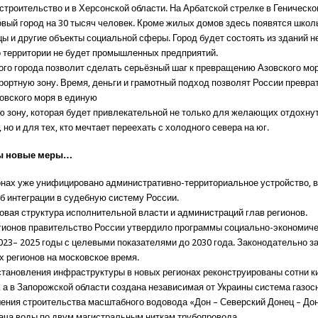
строительство и в Херсонской области. На Арбатской стрелке в Геническ
овый город на 30 тысяч человек. Кроме жилых домов здесь появятся школ
цы и другие объекты социальной сферы. Город будет состоять из зданий н
го территории не будет промышленных предприятий.
ого города позволит сделать серьёзный шаг к превращению Азовского мор
рортную зону. Время, деньги и грамотный подход позволят России превра
овского моря в единую
ю зону, которая будет привлекательной не только для желающих отдохнут
 но и для тех, кто мечтает переехать с холодного севера на юг.
ы новые меры…
онах уже унифицировано административно-территориальное устройство, в
об интеграции в судебную систему России.
овая структура исполнительной власти и администраций глав регионов.
гионов правительство России утвердило программы социально-экономиче
2023– 2025 годы с целевыми показателями до 2030 года. Законодательно з
х регионов на московское время.
становления инфраструктуры в новых регионах реконструированы сотни 
, а в Запорожской области создана независимая от Украины система газос
ения строительства масштабного водовода «Дон – Северский Донец – До
ача воды по двум магистральным ниткам трубопровода.