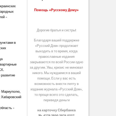
украинских
Помощь «Русскому Дому»
 Народных
тей –
Дорогие братья и сестры!
Благодаря вашей поддержке
пунктами в
«Русский Дом» продолжает
ских
выходить в то время, когда
православные издания
да
закрываются по всей России одно
оквартирные
за другим. Увы, кризис не миновал
КХ.
никого. Мы нуждаемся в вашей
 развитие
помощи. Если у вас есть
возможность внести лепту в
издание журнала «Русский Дом»,
– Мариуполю,
то проще всего это сделать,
; Хабаровский
переведя деньги
область –
на карточку Сбербанка
–
№ 4279 3800 3976 0337