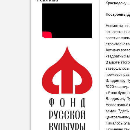
Краснодону… 
Построены д
Несмотря на 
по восстанов
ввести в экс
строительств
Активно возв
квадратных м
В марте этог
завершалось 
премьер прав
Владимиру Пу
5220 квартир.
«У нас будет 
Владимиру Пу
Новое жильё 
земли. Здесь
центральному
Началось бла
Примерно так