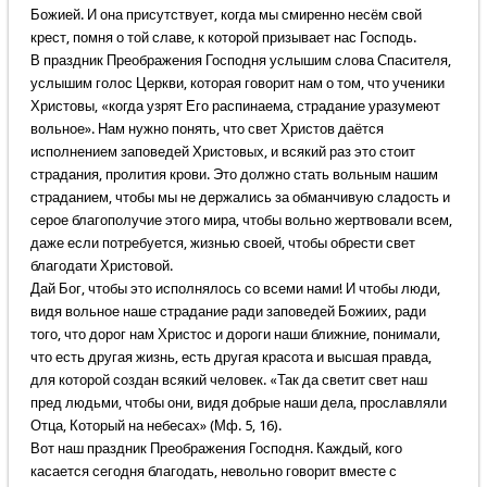
Божией. И она присутствует, когда мы смиренно несём свой
крест, помня о той славе, к которой призывает нас Господь.
В праздник Преображения Господня услышим слова Спасителя,
услышим голос Церкви, которая говорит нам о том, что ученики
Христовы, «когда узрят Его распинаема, страдание уразумеют
вольное». Нам нужно понять, что свет Христов даётся
исполнением заповедей Христовых, и всякий раз это стоит
страдания, пролития крови. Это должно стать вольным нашим
страданием, чтобы мы не держались за обманчивую сладость и
серое благополучие этого мира, чтобы вольно жертвовали всем,
даже если потребуется, жизнью своей, чтобы обрести свет
благодати Христовой.
Дай Бог, чтобы это исполнялось со всеми нами! И чтобы люди,
видя вольное наше страдание ради заповедей Божиих, ради
того, что дорог нам Христос и дороги наши ближние, понимали,
что есть другая жизнь, есть другая красота и высшая правда,
для которой создан всякий человек. «Так да светит свет наш
пред людьми, чтобы они, видя добрые наши дела, прославляли
Отца, Который на небесах» (Мф. 5, 16).
Вот наш праздник Преображения Господня. Каждый, кого
касается сегодня благодать, невольно говорит вместе с