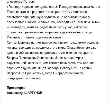
апостолом Петром:
«Господи, хорошо нам здесь быть!» Господи, хорошо нам быть с
Тобой всегда, и в радости, и в скорби, потому что скорбь
открывает ещё большую радость, ещё большую глубину
пребывания с Тобой. И плохо нам, Господи, без Тебя, чем бы мы
ни обладали, какие бы радости ни были у нас, какой бы
сладостью греховной ни помрачался духовный наш разум.
Уныние и отчаяние подступают к нам.
Святая Церковь являет нам сегодняшним праздником радость,
которая выходит за пределы этого мира. Она даётся нам уже
здесь и сейчас, но она свидетельствует о конце истории, о
Втором Пришествии Христовом. И чем больше мрак в
окружающей нас жизни, чем темнее ночь греха, тем больше
стремится душа, любящая Господа, к свету Его – в чаянии
Второго Его Пришествия, когда Он грядёт со славой,
предваряемой Крестом.
Протоиерей
Александр ШАРГУНОВ