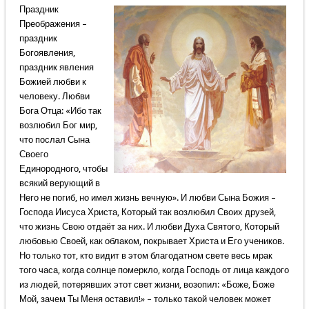
Праздник
Преображения –
праздник
Богоявления,
праздник явления
Божией любви к
человеку. Любви
Бога Отца: «Ибо так
возлюбил Бог мир,
что послал Сына
Своего
Единородного, чтобы
всякий верующий в
Него не погиб, но имел жизнь вечную». И любви Сына Божия –
Господа Иисуса Христа, Который так возлюбил Своих друзей,
что жизнь Свою отдаёт за них. И любви Духа Святого, Который
любовью Своей, как облаком, покрывает Христа и Его учеников.
Но только тот, кто видит в этом благодатном свете весь мрак
того часа, когда солнце померкло, когда Господь от лица каждого
из людей, потерявших этот свет жизни, возопил: «Боже, Боже
Мой, зачем Ты Меня оставил!» – только такой человек может