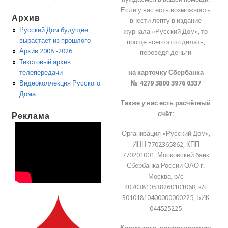
Если у вас есть возможность
Архив
внести лепту в издание
Русский Дом будущее
журнала «Русский Дом», то
вырастает из прошлого
проще всего это сделать,
Архив 2008 -2026
переведя деньги
Текстовый архив
на карточку Сбербанка
телепередачи
№ 4279 3800 3976 0337
Видеоколлекция Русского
Дома
Также у нас есть расчётный
счёт:
Реклама
Организация «Русский Дом»,
ИНН 7702365862, КПП
770201001, Московский банк
Сбербанка России ОАО г.
Москва, р/с
40703810538260101068, к/с
30101810400000000225, БИК
044525225