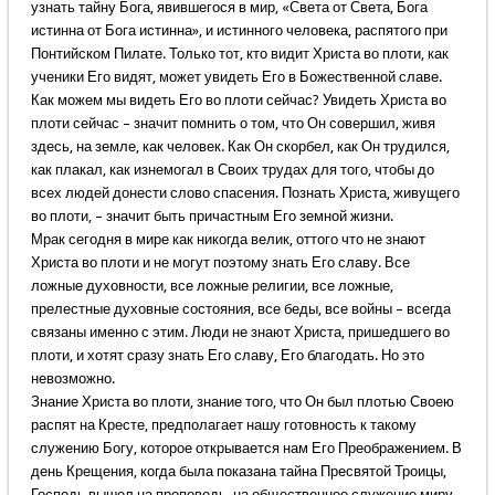
узнать тайну Бога, явившегося в мир, «Света от Света, Бога
истинна от Бога истинна», и истинного человека, распятого при
Понтийском Пилате. Только тот, кто видит Христа во плоти, как
ученики Его видят, может увидеть Его в Божественной славе.
Как можем мы видеть Его во плоти сейчас? Увидеть Христа во
плоти сейчас – значит помнить о том, что Он совершил, живя
здесь, на земле, как человек. Как Он скорбел, как Он трудился,
как плакал, как изнемогал в Своих трудах для того, чтобы до
всех людей донести слово спасения. Познать Христа, живущего
во плоти, – значит быть причастным Его земной жизни.
Мрак сегодня в мире как никогда велик, оттого что не знают
Христа во плоти и не могут поэтому знать Его славу. Все
ложные духовности, все ложные религии, все ложные,
прелестные духовные состояния, все беды, все войны – всегда
связаны именно с этим. Люди не знают Христа, пришедшего во
плоти, и хотят сразу знать Его славу, Его благодать. Но это
невозможно.
Знание Христа во плоти, знание того, что Он был плотью Своею
распят на Кресте, предполагает нашу готовность к такому
служению Богу, которое открывается нам Его Преображением. В
день Крещения, когда была показана тайна Пресвятой Троицы,
Господь вышел на проповедь, на общественное служение миру.