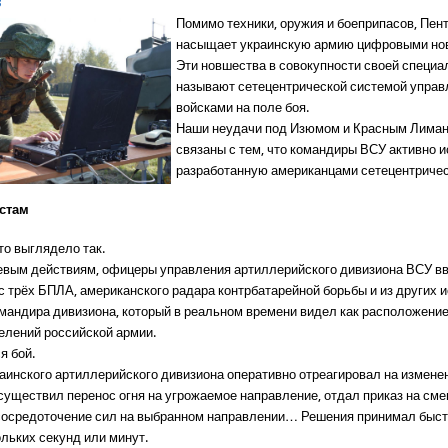
3
Помимо техники, оружия и боеприпасов, Пент
насыщает украинскую армию цифровыми но
Эти новшества в совокупности своей специ
называют сетецентрической системой управ
войсками на поле боя.
Наши неудачи под Изюмом и Красным Лиман
связаны с тем, что командиры ВСУ активно 
разработанную американцами сетецентричес
истам
то выглядело так.
оевым действиям, офицеры управления артиллерийского дивизиона ВСУ в
 трёх БПЛА, американского радара контрбатарейной борьбы и из других и
мандира дивизиона, который в реальном времени видел как расположение
делений российской армии.
я бой.
аинского артиллерийского дивизиона оперативно отреагировал на измене
осуществил перенос огня на угрожаемое направление, отдал приказ на сме
 сосредоточение сил на выбранном направлении… Решения принимал быст
ольких секунд или минут.