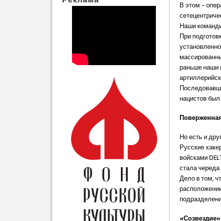
В этом – опе
сетецентриче
Наши команди
При подготов
установленно
массированны
раньше наши 
артиллерийск
Последовавша
нацистов был
Поверженная
Но есть и др
Русские хаке
войсками DEL
стала череда
Дело в том, 
расположении
подразделени
«Созвездие»