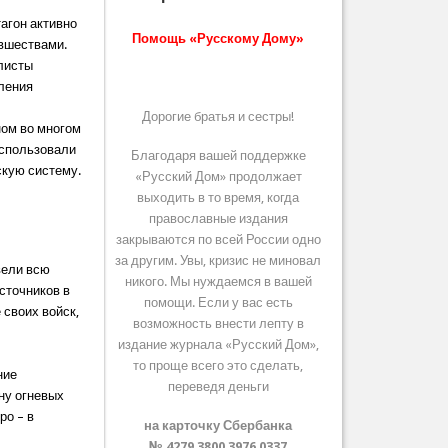
агон активно
Помощь «Русскому Дому»
вшествами.
алисты
ления
Дорогие братья и сестры!
ом во многом
использовали
Благодаря вашей поддержке
кую систему.
«Русский Дом» продолжает
выходить в то время, когда
православные издания
закрываются по всей России одно
за другим. Увы, кризис не миновал
вели всю
никого. Мы нуждаемся в вашей
сточников в
помощи. Если у вас есть
 своих войск,
возможность внести лепту в
издание журнала «Русский Дом»,
то проще всего это сделать,
ние
переведя деньги
ну огневых
ро – в
на карточку Сбербанка
№ 4279 3800 3976 0337