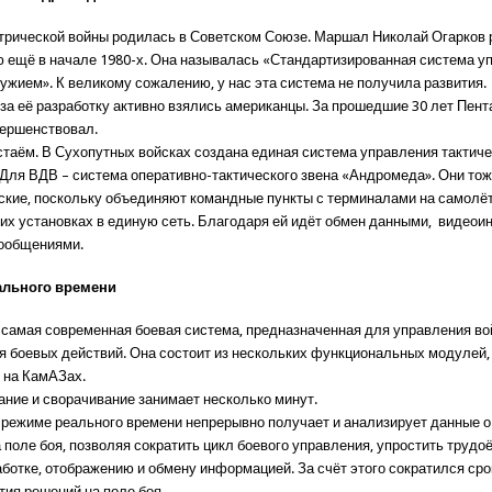
трической войны родилась в Советском Союзе. Маршал Николай Огарков 
ю ещё в начале 1980-х. Она называлась «Стандартизированная система у
ужием». К великому сожалению, у нас эта система не получила развития.
 за её разработку активно взялись американцы. За прошедшие 30 лет Пент
вершенствовал.
тстаём. В Сухопутных войсках создана единая система управления тактиче
 Для ВДВ – система оперативно-тактического звена «Андромеда». Они то
ские, поскольку объединяют командные пункты с терминалами на самолёт
их установках в единую сеть. Благодаря ей идёт обмен данными, видео
ообщениями.
ального времени
 самая современная боевая система, предназначенная для управления во
я боевых действий. Она состоит из нескольких функциональных модулей,
 на КамАЗах.
ание и сворачивание занимает несколько минут.
 режиме реального времени непрерывно получает и анализирует данные 
 поле боя, позволяя сократить цикл боевого управления, упростить труд
работке, отображению и обмену информацией. За счёт этого сократился ср
тия решений на поле боя.