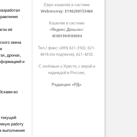
Евро-кошелёк в системе
разработал
Webmoney:
E196200153466
правления
Кошелёк в системе
агон её
«
Яндекс.Деньги»:
41001994189694
ского звена
Тел./ факс: (495) 621-3502, 621-
же
4618 (по подписке), 621-4353.
ах, дронах,
информацией и
С любовью о Христе, с верой и
надеждой в Россию,
Редакция «РД»
йсками во
о текущей
оёмкую работу
ок выполнения