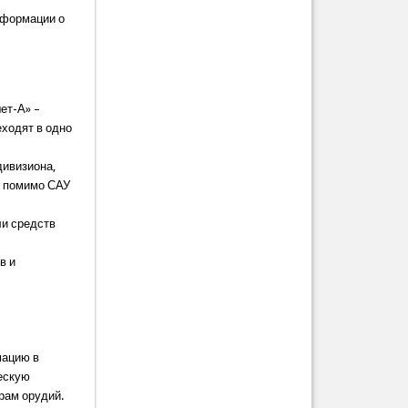
нформации о
ет-А» –
еходят в одно
дивизиона,
т помимо САУ
ли средств
в и
и
мацию в
ческую
рам орудий.