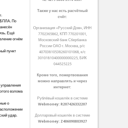
Также у нас есть расчётный
у.
счёт:
 БПЛА. По
нанесён
Организация «Русский Дом», ИНН
язь. Ещё
7702365862, КПП 770201001,
вление огнём
Московский банк Сбербанка
России ОАО г. Москва, р/с
ный пункт
40703810538260101068, к/с
30101810400000000225, БИК
044525225
Кроме того, пожертвования
можно направлять и через
 управления
интернет:
 этого взлома
Рублёвый кошелёк в системе
ные о
Webmoney:
R207426332207
расположении
ский удар.
Долларовый кошелёк в системе
Webmoney:
Z406090803927