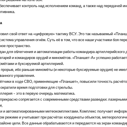
беспечивает контроль над исполнением команд, а также над передачей и
отивника.
ха
товил свой ответ на «цифровую» тактику ВСУ. Это так называемый «Планш
истема управления огнём. Суть её в том, что все наши участники боя пер
ое пространство.
дан для облегчения и автоматизации работы командира артиллерийского 
атарей и командиров орудий и миномётов. «Планшет-А» успешно работае
омётами и буксируемой артиллерией.
 прорыв, ибо раньше миномёты (и некоторые буксируемые орудия) не име
ванного управления.
ётчики в ходе СВО, применяющие «Планшет», повысили точность расчёто
сократили время подготовки для стрельбы.
иллерия – это в первую очередь математика.
прекрасно сопрягается с современными средствами разведки: лазерным
и,
и и автоматизированными метеокомплектами. Комплекс получает инфор
ом режиме и учитывает при расчётах координаты объектов, метеорологи
 районе цели. Все данные обрабатываются и передаются на экран команди