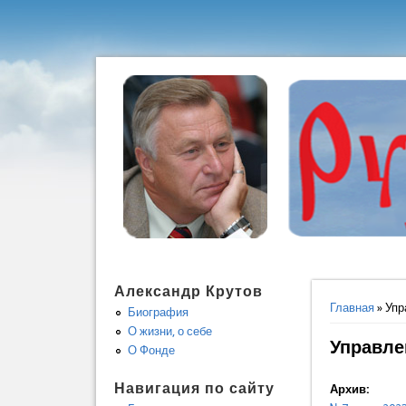
Александр Крутов
Вы здес
Главная
» Упр
Биография
О жизни, о себе
Управле
О Фонде
Навигация по сайту
Архив: