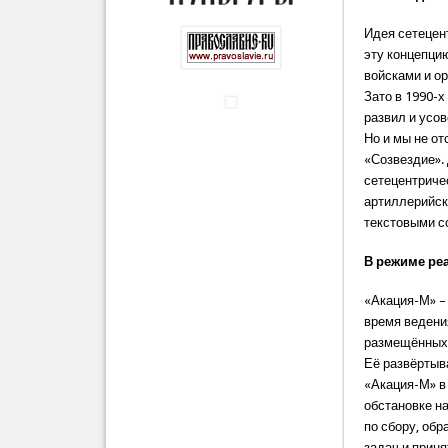
Идея сетецен
эту концепци
войсками и ор
Зато в 1990-х
развил и усо
Но и мы не о
«Созвездие».
сетецентриче
артиллерийск
текстовыми с
В режиме ре
«Акация-М» –
время ведени
размещённых
Её развёртыв
«Акация-М» в
обстановке на
по сбору, об
задач и приня