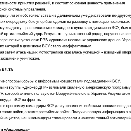
ративности принятия решений, и состоит основная ценность применения
ской системы управления.
ры учли эти обстоятельства и в дальнейшем уже действовали по-другом
ке к очередному бою упор был сделан на разведку с помощью нескольких
му квадрату – расположению командного пункта артдивизиона ВСУ, был 
й артиллерийский удар. Результат – уничтоженный радар, нарушенная св
переносные установки РЭБ «уронили» несколько украинских дронов. Упра
их батарей в дивизионе ВСУ стало неэффективным.
я затем атака наших мотострелков оказалась успешной – взводный опор
 захвачен и уничтожен.
 DELTA
угие способы борьбы с цифровыми новшествами подразделений ВСУ.
ры из группы «Джокер ДНР» взломали хвалёную американскую программу
TA, которой активно пользуются Вооружённые силы Украины. Результатом
 неудач ВСУ на фронте.
что в программу командиры ВСУ для управления войсками вносили все дан
 своих войск, а также российских войск. Получив полную информацию о 
й нацистов, наши командиры спланировали и нанесли точный артиллерий
 и «Андромеда»