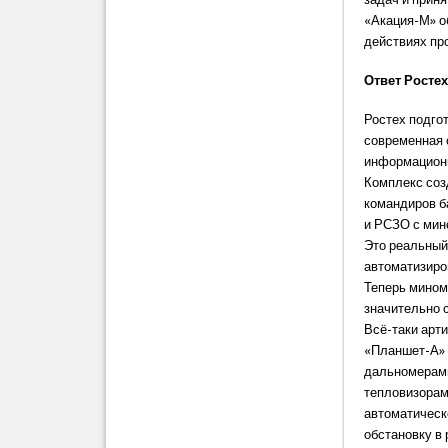
«Акация-М» о
действиях пр
Ответ Росте
Ростех подго
современная с
информационн
Комплекс соз
командиров б
и РСЗО с мин
Это реальный
автоматизиро
Теперь мином
значительно 
Всё-таки арт
«Планшет-А» 
дальномерам
тепловизорам
автоматическ
обстановку в