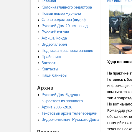
№7 июль 202
Главная
Колонка главного редактора
Новый номер журнала
Слово редактора (видео)
Русский Дом 20 лет назад
Русский взгляд
Афиша Фонда
Видеогалерея
Подписка и распространение
Прайс лист
Удар по нац
Заказать
Контакты
На практике э
Наши баннеры
Готовясь к б
информацию с
Архив
компьютер ко
Русский Дом будущее
так и подраз
вырастает из прошлого
Но вот началс
Архив 2008 -2026
Командир укр
Текстовый архив телепередачи
обстановки: 
Видеоколлекция Русского Дома
позиций и на
течение неск
Реклама