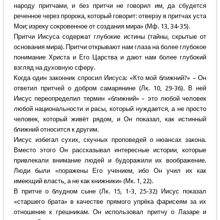
народу притчами, и без притчи не говорил им, да сбудется
реченное через пророка, который говорит: отверзу в притчах уста
Мои; изреку сокровенное от создания мира» (Мф. 13, 34-35).
Притчи Иисуса содержат глубокие истины (тайны, скрытые от
основания мира). Притчи открывают нам глаза на более глубокое
понимание Христа и Его Царства и дают нам более глубокий
взгляд на духовную сферу.
Когда один законник спросил Иисуса: «Кто мой ближний?» – Он
ответил притчей о добром самарянине (Лк. 10, 29-36). В ней
Иисус переопределил термин «ближний» – это любой человек
любой национальности и расы, который нуждается, а не просто
человек, который живёт рядом, и Он показал, как истинный
ближний относится к другим.
Иисус избегал сухих, скучных проповедей о нюансах закона.
Вместо этого Он рассказывал интересные истории, которые
привлекали внимание людей и будоражили их воображение.
Люди были «поражены Его учением, ибо Он учил их как
имеющий власть, а не как книжники» (Мк. 1, 22).
В притче о блудном сыне (Лк. 15, 1-3, 25-32) Иисус показал
«старшего брата» в качестве прямого упрёка фарисеям за их
отношение к грешникам. Он использовал притчу о Лазаре и