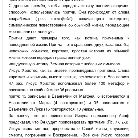
С древних времён, чтобы передать истину запоминающимся
способом, использовались притчи. Они происходят от слова
«парабола» (греч. παραβολή), означающего «сходство,
символическое повествование об обычной жизни, передающее
мораль или пословицу».
Притчи дают примеры того, как истина применима к
повседневной жизни. Притча – это сравнение двух, казалось бы,
непохожих объектов; короткая, простая история из обычной
жизни, которая передаёт нравственный урок
или духовную истину. Земная история с небесным смыслом.
Иисус Христос, как вы знаете, проповедовал притчами. Слова
«притча» и «притчи», вместе взятые, встречаются в Евангелиях
47 раз. Иисус Христос использовал более 100 метафор и
рассказал по крайней мере 36 реальных
притч: 15 записаны в Евангелии от Матфея, 6 встречаются в
Евангелии от Марка (4 повторяются) и 35 появляются в
Евангелии от Луки (16 повторяются, 19 уникальны).
За тысячу лет до пришествия Иисуса псалмопевец Асаф
предсказал, что Он будет проповедовать притчами (Пс. 77, 2-3).
Иисус исполнил все пророчества о Своей жизни, служении,
смерти, погребении и Воскресении. «Всё сие Иисус говорил