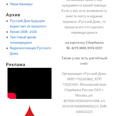
Наши баннеры
нуждаемся в вашей помощи.
Если у вас есть возможность
Архив
внести лепту в издание
Русский Дом будущее
журнала «Русский Дом», то
вырастает из прошлого
проще всего это сделать,
Архив 2008 -2026
переведя деньги
Текстовый архив
на карточку Сбербанка
телепередачи
№ 4279 3800 3976 0337
Видеоколлекция Русского
Дома
Также у нас есть расчётный
счёт:
Реклама
Организация «Русский Дом»,
ИНН 7702365862, КПП
770201001, Московский банк
Сбербанка России ОАО г.
Москва, р/с
40703810538260101068, к/с
30101810400000000225, БИК
044525225