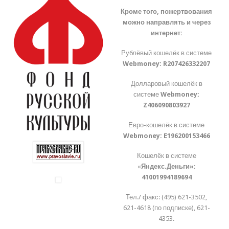
Кроме того, пожертвования
можно направлять и через
интернет:
Рублёвый кошелёк в системе
Webmoney:
R207426332207
Долларовый кошелёк в
системе
Webmoney:
Z406090803927
Евро-кошелёк в системе
Webmoney:
E196200153466
Кошелёк в системе
«
Яндекс.Деньги»:
41001994189694
Тел./ факс: (495) 621-3502,
621-4618 (по подписке), 621-
4353.