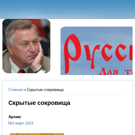
Вы здесь
Главная
» Скрытые сокровища
Скрытые сокровища
Архив:
№3 март 2023