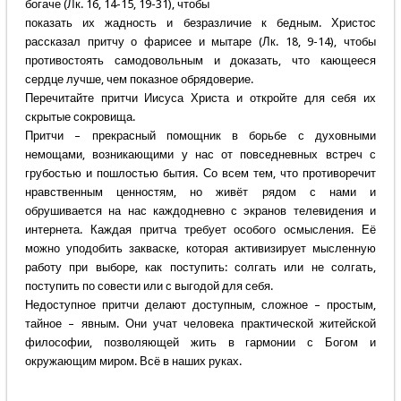
богаче (Лк. 16, 14-15, 19-31), чтобы
показать их жадность и безразличие к бедным. Христос
рассказал притчу о фарисее и мытаре (Лк. 18, 9-14), чтобы
противостоять самодовольным и доказать, что кающееся
сердце лучше, чем показное обрядоверие.
Перечитайте притчи Иисуса Христа и откройте для себя их
скрытые сокровища.
Притчи – прекрасный помощник в борьбе с духовными
немощами, возникающими у нас от повседневных встреч с
грубостью и пошлостью бытия. Со всем тем, что противоречит
нравственным ценностям, но живёт рядом с нами и
обрушивается на нас каждодневно с экранов телевидения и
интернета. Каждая притча требует особого осмысления. Её
можно уподобить закваске, которая активизирует мысленную
работу при выборе, как поступить: солгать или не солгать,
поступить по совести или с выгодой для себя.
Недоступное притчи делают доступным, сложное – простым,
тайное – явным. Они учат человека практической житейской
философии, позволяющей жить в гармонии с Богом и
окружающим миром. Всё в наших руках.