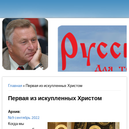
Вы здесь
Главная
» Первая из искупленных Христом
Первая из искупленных Христом
Архив:
№9 сентябрь 2022
Когда мы