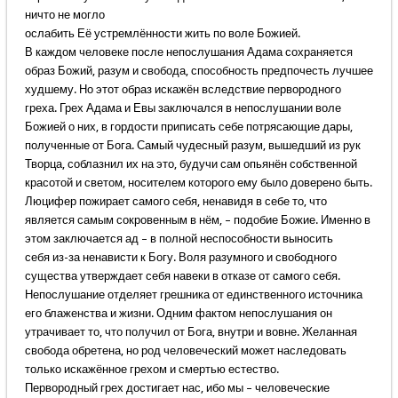
ничто не могло
ослабить Её устремлённости жить по воле Божией.
В каждом человеке после непослушания Адама сохраняется
образ Божий, разум и свобода, способность предпочесть лучшее
худшему. Но этот образ искажён вследствие первородного
греха. Грех Адама и Евы заключался в непослушании воле
Божией о них, в гордости приписать себе потрясающие дары,
полученные от Бога. Самый чудесный разум, вышедший из рук
Творца, соблазнил их на это, будучи сам опьянён собственной
красотой и светом, носителем которого ему было доверено быть.
Люцифер пожирает самого себя, ненавидя в себе то, что
является самым сокровенным в нём, – подобие Божие. Именно в
этом заключается ад – в полной неспособности выносить
себя из-за ненависти к Богу. Воля разумного и свободного
существа утверждает себя навеки в отказе от самого себя.
Непослушание отделяет грешника от единственного источника
его блаженства и жизни. Одним фактом непослушания он
утрачивает то, что получил от Бога, внутри и вовне. Желанная
свобода обретена, но род человеческий может наследовать
только искажённое грехом и смертью естество.
Первородный грех достигает нас, ибо мы – человеческие