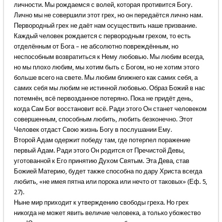
личности. Мы рождаемся с волей, которая противится Богу.
Лично мы не совершили этот грех, но он передаётся лично нам.
Первородный грех не даёт нам осуществить наше призвание.
Каждый человек рождается с первородным грехом, то есть
отделённым от Бога – не абсолютно повреждённым, но
неспособным возвратиться к Нему любовью. Мы любим всегда,
но мы плохо любим, мы хотим быть с Богом, но не хотим этого
больше всего на свете. Мы любим ближнего как самих себя, а
самих себя мы любим не истинной любовью. Образ Божий в нас
потемнён, всё первозданное потеряно. Пока не придёт день,
когда Сам Бог восстановит всё. Ради этого Он станет человеком
совершенным, способным любить, любить безконечно. Этот
Человек отдаст Свою жизнь Богу в послушании Ему.
Второй Адам одержит победу там, где потерпел поражение
первый Адам. Ради этого Он родится от Пречистой Девы,
уготованной к Его принятию Духом Святым. Эта Дева, став
Божией Материю, будет также способна по дару Христа всегда
любить, «не имея пятна или порока или нечто от таковых» (Еф. 5,
27).
Ныне мир приходит к утверждению свободы греха. Но грех
никогда не может явить величие человека, а только убожество