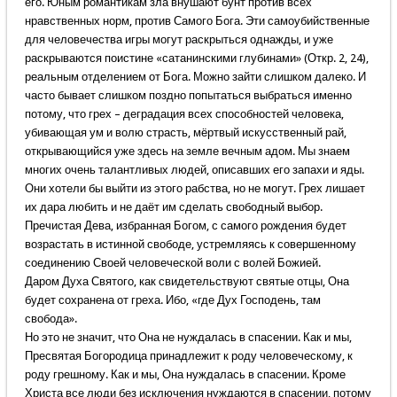
его. Юным романтикам зла внушают бунт против всех
нравственных норм, против Самого Бога. Эти самоубийственные
для человечества игры могут раскрыться однажды, и уже
раскрываются поистине «сатанинскими глубинами» (Откр. 2, 24),
реальным отделением от Бога. Можно зайти слишком далеко. И
часто бывает слишком поздно попытаться выбраться именно
потому, что грех – деградация всех способностей человека,
убивающая ум и волю страсть, мёртвый искусственный рай,
открывающийся уже здесь на земле вечным адом. Мы знаем
многих очень талантливых людей, описавших его запахи и яды.
Они хотели бы выйти из этого рабства, но не могут. Грех лишает
их дара любить и не даёт им сделать свободный выбор.
Пречистая Дева, избранная Богом, с самого рождения будет
возрастать в истинной свободе, устремляясь к совершенному
соединению Своей человеческой воли с волей Божией.
Даром Духа Святого, как свидетельствуют святые отцы, Она
будет сохранена от греха. Ибо, «где Дух Господень, там
свобода».
Но это не значит, что Она не нуждалась в спасении. Как и мы,
Пресвятая Богородица принадлежит к роду человеческому, к
роду грешному. Как и мы, Она нуждалась в спасении. Кроме
Христа все люди без исключения нуждаются в спасении, потому