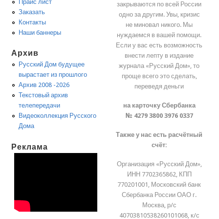
Прайс лист
закрываются по всей России
Заказать
одно за другим. Увы, кризис
Контакты
не миновал никого. Мы
Наши баннеры
нуждаемся в вашей помощи.
Если у вас есть возможность
Архив
внести лепту в издание
Русский Дом будущее
журнала «Русский Дом», то
вырастает из прошлого
проще всего это сделать,
Архив 2008 -2026
переведя деньги
Текстовый архив
на карточку Сбербанка
телепередачи
№ 4279 3800 3976 0337
Видеоколлекция Русского
Дома
Также у нас есть расчётный
счёт:
Реклама
Организация «Русский Дом»,
ИНН 7702365862, КПП
770201001, Московский банк
Сбербанка России ОАО г.
Москва, р/с
40703810538260101068, к/с