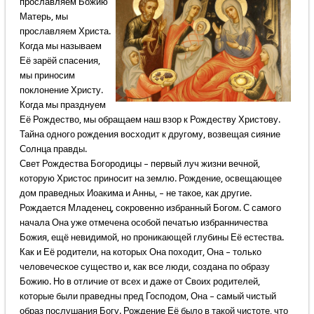
прославляем Божию
Матерь, мы
прославляем Христа.
Когда мы называем
Её зарёй спасения,
мы приносим
поклонение Христу.
Когда мы празднуем
Её Рождество, мы обращаем наш взор к Рождеству Христову.
Тайна одного рождения восходит к другому, возвещая сияние
Солнца правды.
Свет Рождества Богородицы – первый луч жизни вечной,
которую Христос приносит на землю. Рождение, освещающее
дом праведных Иоакима и Анны, – не такое, как другие.
Рождается Младенец, сокровенно избранный Богом. С самого
начала Она уже отмечена особой печатью избранничества
Божия, ещё невидимой, но проникающей глубины Её естества.
Как и Её родители, на которых Она походит, Она – только
человеческое существо и, как все люди, создана по образу
Божию. Но в отличие от всех и даже от Своих родителей,
которые были праведны пред Господом, Она – самый чистый
образ послушания Богу. Рождение Её было в такой чистоте, что