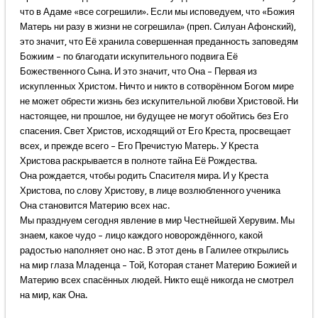
что в Адаме «все согрешили». Если мы исповедуем, что «Божия
Матерь ни разу в жизни не согрешила» (преп. Силуан Афонский),
это значит, что Её хранила совершенная преданность заповедям
Божиим – по благодати искупительного подвига Её
Божественного Сына. И это значит, что Она – Первая из
искупленных Христом. Ничто и никто в сотворённом Богом мире
не может обрести жизнь без искупительной любви Христовой. Ни
настоящее, ни прошлое, ни будущее не могут обойтись без Его
спасения. Свет Христов, исходящий от Его Креста, просвещает
всех, и прежде всего – Его Пречистую Матерь. У Креста
Христова раскрывается в полноте тайна Её Рождества.
Она рождается, чтобы родить Спасителя мира. И у Креста
Христова, по слову Христову, в лице возлюбленного ученика
Она становится Материю всех нас.
Мы празднуем сегодня явление в мир Честнейшей Херувим. Мы
знаем, какое чудо – лицо каждого новорождённого, какой
радостью наполняет оно нас. В этот день в Галилее открылись
на мир глаза Младенца – Той, Которая станет Материю Божией и
Материю всех спасённых людей. Никто ещё никогда не смотрел
на мир, как Она.