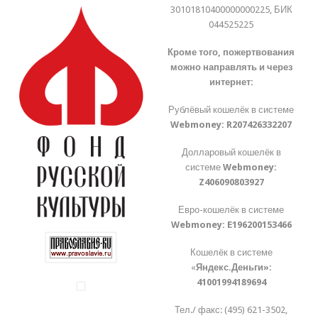
30101810400000000225, БИК
044525225
Кроме того, пожертвования
можно направлять и через
интернет:
Рублёвый кошелёк в системе
Webmoney:
R207426332207
Долларовый кошелёк в
системе
Webmoney:
Z406090803927
Евро-кошелёк в системе
Webmoney:
E196200153466
Кошелёк в системе
«
Яндекс.Деньги»:
41001994189694
Тел./ факс: (495) 621-3502,