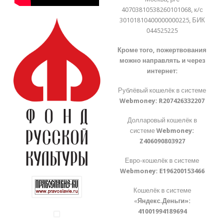
40703810538260101068, к/с
30101810400000000225, БИК
044525225
Кроме того, пожертвования
можно направлять и через
интернет:
Рублёвый кошелёк в системе
Webmoney:
R207426332207
Долларовый кошелёк в
системе
Webmoney:
Z406090803927
Евро-кошелёк в системе
Webmoney:
E196200153466
Кошелёк в системе
«
Яндекс.Деньги»:
41001994189694