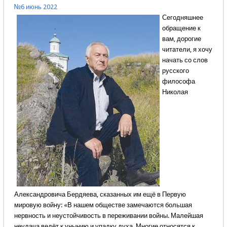
№6 июнь 2022
Сегодняшнее
обращение к
вам, дорогие
читатели, я хочу
начать со слов
русского
философа
Николая
Александровича Бердяева, сказанных им ещё в Первую
мировую войну: «В нашем обществе замечаются большая
нервность и неустойчивость в переживании войны. Малейшая
неудача ведёт к унынию и упадку духа. Многие относятся к