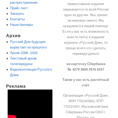
распространение
православные издания
Прайс лист
закрываются по всей России
Заказать
одно за другим. Увы, кризис
Контакты
не миновал никого. Мы
Наши баннеры
нуждаемся в вашей помощи.
Если у вас есть возможность
Архив
внести лепту в издание
Русский Дом будущее
журнала «Русский Дом», то
вырастает из прошлого
проще всего это сделать,
Архив 2008 -2026
переведя деньги
Текстовый архив
на карточку Сбербанка
телепередачи
№ 4279 3800 3976 0337
Видеоколлекция Русского
Дома
Также у нас есть расчётный
счёт:
Реклама
Организация «Русский Дом»,
ИНН 7702365862, КПП
770201001, Московский банк
Сбербанка России ОАО г.
Москва, р/с