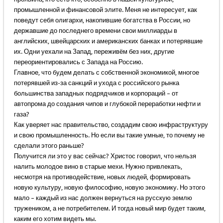
промышленной и финансовой элите. Меня не интересует, как
поведут себя олигархи, накопившие богатства в России, но
державшие до последнего времени свои миллиарды в
английских, швейцарских и американских банках и потерявшие
их. Одни уехали на Запад, переживём без них, другие
переориентировались с Запада на Россию.
Главное, что будем делать с собственной экономикой, многое
потерявшей из-за санкций и ухода с российского рынка
большинства западных подрядчиков и корпораций – от
автопрома до создания чипов и глубокой переработки нефти и
газа?
Как уверяет нас правительство, создадим свою инфраструктуру
и свою промышленность. Но если вы такие умные, то почему не
сделали этого раньше?
Получится ли это у вас сейчас? Христос говорил, что нельзя
налить молодое вино в старые мехи. Нужно привлекать,
несмотря на противодействие, новых людей, формировать
новую культуру, новую философию, новую экономику. Но этого
мало – каждый из нас должен вернуться на русскую землю
тружеником, а не потребителем. И тогда новый мир будет таким,
каким его хотим видеть мы.