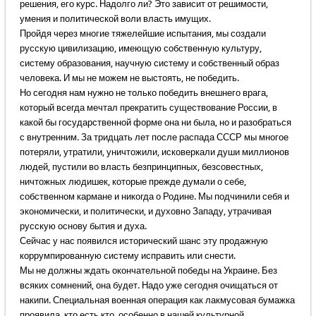
решения, его курс. Надолго ли? Это зависит от решимости,
умения и политической воли власть имущих.
Пройдя через многие тяжелейшие испытания, мы создали
русскую цивилизацию, имеющую собственную культуру,
систему образования, научную систему и собственный образ
человека. И мы не можем не выстоять, не победить.
Но сегодня нам нужно не только победить внешнего врага,
который всегда мечтал прекратить существование России, в
какой бы государственной форме она ни была, но и разобраться
с внутренним. За тридцать лет после распада СССР мы многое
потеряли, утратили, уничтожили, исковеркали души миллионов
людей, пустили во власть безпринципных, безсовестных,
ничтожных людишек, которые прежде думали о себе,
собственном кармане и никогда о Родине. Мы подчинили себя и
экономически, и политически, и духовно Западу, утрачивая
русскую основу бытия и духа.
Сейчас у нас появился исторический шанс эту продажную
коррумпированную систему исправить или снести.
Мы не должны ждать окончательной победы на Украине. Без
всяких сомнений, она будет. Надо уже сегодня очищаться от
накипи. Специальная военная операция как лакмусовая бумажка
проявила, кто есть кто, особенно в нашей культурной,