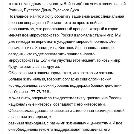
тоска по ушедшим в вечность. Война идёт на уничтожение нашей
Родины, Русского Дома, Русского Духа.
Но главное, на что я хочу обратить ваше внимание: специальная
военная операция на Украине – это не просто война с
евронацизмом, это революционный процесс, который в корне
меняет всё мироустройство. Россия взломала старый мир. Мы
уже никогда не вернёмся в уходящий мировой порядок. Это
понимают и на Западе, и на Востоке. И основополагающее
сегодня – кто будет определять правила нового
мироустройства? Если мы упустим этот момент, то новый мир
будут строить за нас другие.
Об осознании в нашем народе того, что по старым законам
больше жить нельзя, говорит, согласно социологическим
исследованиям, высокий уровень поддержки боевых действий
на Украине –77-78-79%.
Может быть, впервые за три десятилетия у гражданина России
национальные интересы совпадают с его интересами.
Образовалась довольно широкая и сплочённая коалиция людей
с разными взглядами, с
разными подходами, с разными жизненными ценностями. И все
они объединены тем, что поддерживают президента, его