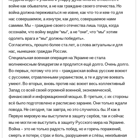
войне как обыватели, а не как граждане своего отечества. Но
война должна переживаться не извне, как что-то и кем-то для
нас совершаемое, а изнутри, как дело, совершаемое нами
самими. Мы – граждане своего отечества лишь тогда, когда
осознаём, что войну ведём “мы”, а не “они”, что “мы” хотим
одолеть врага и “мы” должны победить».
Согласитесь, прошло более ста лет, а слова актуальны и для
нас, нынешних граждан России.
Специальная военная операция на Украине не стала
молниеносным блицкригом и продлится ещё долго. Очень долго.
Во-первых, потому что это – гражданская война: русские воюют
с русскими, отравленными украинством, а те и другие воевать
умеют. Во-вторых, вновь против нас воюет весь коллективный
Запад со всей своей огромной военной, экономической,
финансовой и информационной мощью. В-третьих, с их стороны
всё было подготовлено и расписано заранее. Они только ждали
повода. Не сегодня, так завтра, но это случилось бы. И как в
Первую мировую мы выступили в защиту сербов, так и сейчас
мы не могли не выступить в защиту Русского мира на Украине.
Война – это не только радость побед, но и горечь поражений,
смерть и потери, страх и боль, разрушения и слёзы, неизбывная