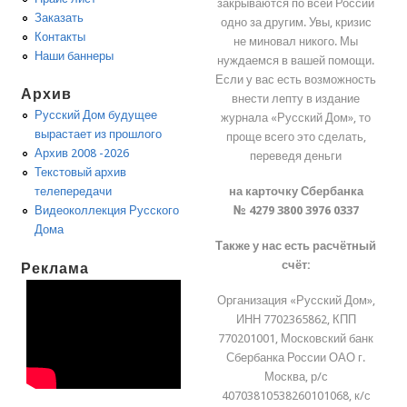
закрываются по всей России
Заказать
одно за другим. Увы, кризис
Контакты
не миновал никого. Мы
Наши баннеры
нуждаемся в вашей помощи.
Если у вас есть возможность
Архив
внести лепту в издание
Русский Дом будущее
журнала «Русский Дом», то
вырастает из прошлого
проще всего это сделать,
Архив 2008 -2026
переведя деньги
Текстовый архив
на карточку Сбербанка
телепередачи
№ 4279 3800 3976 0337
Видеоколлекция Русского
Дома
Также у нас есть расчётный
счёт:
Реклама
Организация «Русский Дом»,
ИНН 7702365862, КПП
770201001, Московский банк
Сбербанка России ОАО г.
Москва, р/с
40703810538260101068, к/с