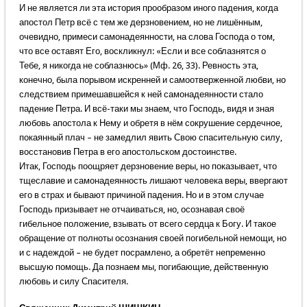
И не является ли эта история прообразом иного падения, когда
апостол Петр всё с тем же дерзновением, но не лишённым,
очевидно, примеси самонадеянности, на слова Господа о том,
что все оставят Его, воскликнул: «Если и все соблазнятся о
Тебе, я никогда не соблазнюсь» (Мф. 26, 33). Ревность эта,
конечно, была порывом искренней и самоотверженной любви, но
следствием примешавшейся к ней самонадеянности стало
падение Петра. И всё-таки мы знаем, что Господь, видя и зная
любовь апостола к Нему и обретя в нём сокрушение сердечное,
покаянный плач – не замедлил явить Свою спасительную силу,
восстановив Петра в его апостольском достоинстве.
Итак, Господь поощряет дерзновение веры, но показывает, что
тщеславие и самонадеянность лишают человека веры, ввергают
его в страх и бывают причиной падения. Но и в этом случае
Господь призывает не отчаиваться, но, осознавая своё
гибельное положение, взывать от всего сердца к Богу. И такое
обращение от полноты осознания своей погибельной немощи, но
и с надеждой – не будет посрамлено, а обретёт непременно
высшую помощь. Да познаем мы, погибающие, действенную
любовь и силу Спасителя.