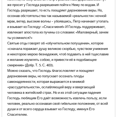
же просит у Господа разрешения пойти к Нему по водам. И
Господь разрешает, то есть поощряет дерзновение веры. Но,
осознав обстоятельства так называемой «реальности»: ночной
мрак, ветер, высокие волны – убоявшись, Петр начинает утопать
и взывает ко Господу: «Спаси меня!» И Господь поддерживает,
извлекает апостола из пучины со словами: «Маловерный, зачем
ты усомнился?»
Святые отцы говорят об «обучительном попущении», которое
«сначала поражает душу великою скорбью, чувством унижения
и некоторою мерою безнадежия, чтоб подавить в ней тщеславие
и желание изумлять собою, и привести её в подобающее
смирение» (Добр. Т. 5. С. 403).
Можно сказать, что Господь благословляет и поощряет
дерзновение веры, но попускает осознать плоды
самонадеянности, которая выражается в мнимой
«рассудительности», ослабляющей веру и ввергающей
человека в житейский страх. Но и из этой ситуации падения
Господь любящим Его даёт возможность извлечь пользу, если
человек, реально осознавая своё гибельное положение, от всей
души и от всего сердца взывает ко Господу, именуя Его
Спасителем.