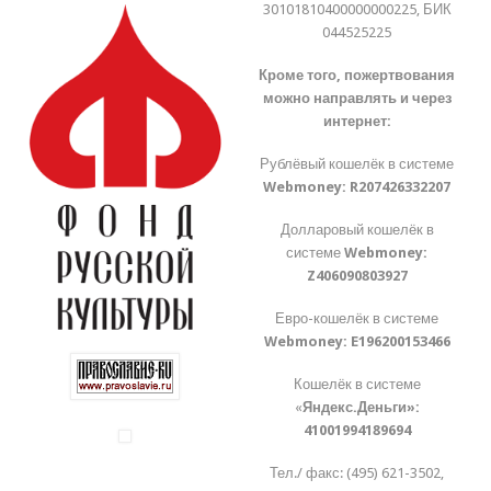
30101810400000000225, БИК
044525225
Кроме того, пожертвования
можно направлять и через
интернет:
Рублёвый кошелёк в системе
Webmoney:
R207426332207
Долларовый кошелёк в
системе
Webmoney:
Z406090803927
Евро-кошелёк в системе
Webmoney:
E196200153466
Кошелёк в системе
«
Яндекс.Деньги»:
41001994189694
Тел./ факс: (495) 621-3502,