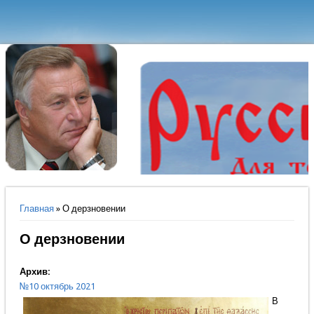
Вы здесь
Главная
» О дерзновении
О дерзновении
Архив:
№10 октябрь 2021
В