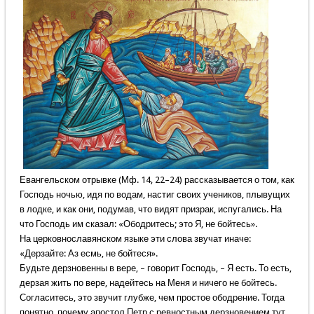
Евангельском отрывке (Мф. 14, 22–24) рассказывается о том, как
Господь ночью, идя по водам, настиг своих учеников, плывущих
в лодке, и как они, подумав, что видят призрак, испугались. На
что Господь им сказал: «Ободритесь; это Я, не бойтесь».
На церковнославянском языке эти слова звучат иначе:
«Дерзайте: Аз есмь, не бойтеся».
Будьте дерзновенны в вере, – говорит Господь, – Я есть. То есть,
дерзая жить по вере, надейтесь на Меня и ничего не бойтесь.
Согласитесь, это звучит глубже, чем простое ободрение. Тогда
понятно, почему апостол Петр с ревностным дерзновением тут