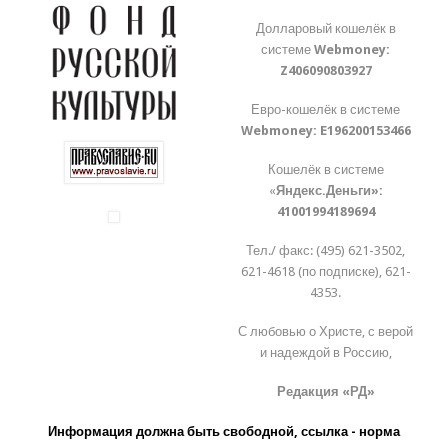
Долларовый кошелёк в
системе
Webmoney:
Z406090803927
Евро-кошелёк в системе
Webmoney:
E196200153466
Кошелёк в системе
«
Яндекс.Деньги»:
41001994189694
Тел./ факс: (495) 621-3502,
621-4618 (по подписке), 621-
4353.
С любовью о Христе, с верой
и надеждой в Россию,
Редакция «РД»
Информация должна быть свободной, ссылка - норма