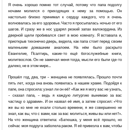
Я очень хорошо помню тот случай, потому что папа подолгу
ночами молился о приходящих к нему за помощью. Он
настолько близко принимал к сердцу каждого, что я очень
волновалась за его здоровье. Часто я просыпалась ночью от его
шагов. И сразу же в нос ударял резкий запах валокордина. Из
дверной щели пробивался свет в мою комнату. Я вставала и,
приоткрыв тихонечко дверь, видела, как папа стоит перед своим
маленьким домашним аналоем. На нём было раскрыто
Евангелие, Псалтирь, какие-то ещё богослужебные книги,
молитвослов. Он не замечал меня тогда, мысли его были где-то
далеко, не в этом мире...
Прошёл год, два, три – женщина не появлялась. Прошло почти
пять лет, когда она вновь появилась в нашем храме. Подойдя к
папе, она спросила: узнал ли он её? «Как же я могу вас не узнать,
– сказал папа, – ведь я каждую литургию вынимаю за вас
частицу о здравии». И он назвал её имя, а затем спросил: «Что
же вы ко мне не ехали столько времени, я же совершенно не
знал, как вы, что с вами, как за вас молиться, живы вы или нет?».
На что женщина ответила: «Батюшка, у меня всё прошло, но
сейчас моя подруга заболела раком. Я её привезла к вам, чтобы