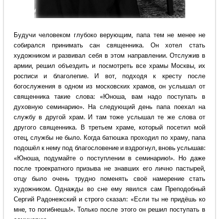
Будучи человеком глубоко верующим, папа тем не менее не
собирался принимать сан священника. Он хотел стать
художником и развивал себя в этом направлении. Отслужив в
армии, решил объездить и посмотреть все храмы Москвы, их
росписи и благолепие. И вот, подходя к кресту после
богослужения в одном из московских храмов, он услышал от
священника такие слова: «Юноша, вам надо поступать в
духовную семинарию». На следующий день папа поехал на
службу в другой храм. И там тоже услышал те же слова от
другого священника. В третьем храме, который посетил мой
отец, службы не было. Когда батюшка проходил по храму, папа
подошёл к нему под благословение и вздрогнул, вновь услышав:
«Юноша, подумайте о поступлении в семинарию!». Но даже
после троекратного призыва не знавших его лично пастырей,
отцу было очень трудно поменять своё намерение стать
художником. Однажды во сне ему явился сам Преподобный
Сергий Радонежский и строго сказал: «Если ты не придёшь ко
мне, то погибнешь!». Только после этого он решил поступать в