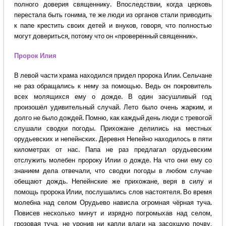
полного доверия священнику. Впоследствии, когда церковь
перестала быть гонима, те же люди из органов стали приводить
к папе крестить своих детей и внуков, говоря, что полностью
могут довериться, потому что он «проверенный священник».
Пророк Илия
В левой части храма находился придел пророка Илии. Сельчане
не раз обращались к нему за помощью. Ведь он покровитель
всех молящихся ему о дожде. В один засушливый год
произошёл удивительный случай. Лето было очень жарким, и
долго не было дождей. Помню, как каждый день люди с тревогой
слушали сводки погоды. Прихожане делились на местных
орудьевских и непейнских. Деревня Непейно находилось в пяти
километрах от нас. Папа не раз предлагал орудьевским
отслужить молебен пророку Илии о дожде. На что они ему со
знанием дела отвечали, что сводки погоды в любом случае
обещают дождь. Непейнские же прихожане, веря в силу и
помощь пророка Илии, послушались слов настоятеля. Во время
молебна над селом Орудьево нависла огромная чёрная туча.
Повисев несколько минут и изрядно погромыхав над селом,
грозовая туча, не уронив ни капли влаги на засохшую почву,