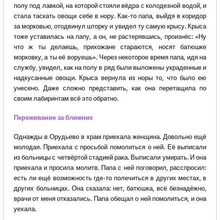
полу под лавкой, на которой стояли вёдра с колодезной водой, и
стала таскать овощи себе в нору. Как-то папа, выйдя в коридор
за морковью, отодвинул шторку и увидел ту самую крысу. Крыса
тоже уставилась на папу, а он, не растерявшись, произнёс: «Ну
что ж ты делаешь, прихожане стараются, носят батюшке
морковку, а ты её воруешь». Через некоторое время папа, идя на
службу, увидел, как на полу в ряд были выложены украденные и
надкусанные овощи. Крыса вернула из норы то, что было ею
унесено. Даже сложно представить, как она перетащила по
своим лабиринтам всё это обратно.
Переживание за ближних
Однажды в Орудьево в храм приехала женщина. Довольно ещё
молодая. Приехала с просьбой помолиться о ней. Её выписали
из больницы с четвёртой стадией рака. Выписали умирать. И она
приехала и просила молитв. Папа с ней поговорил, расспросил:
есть ли ещё возможность где-то полечиться в других местах, в
других больницах. Она сказала: нет, батюшка, всё безнадёжно,
врачи от меня отказались. Папа обещал о ней помолиться, и она
уехала.