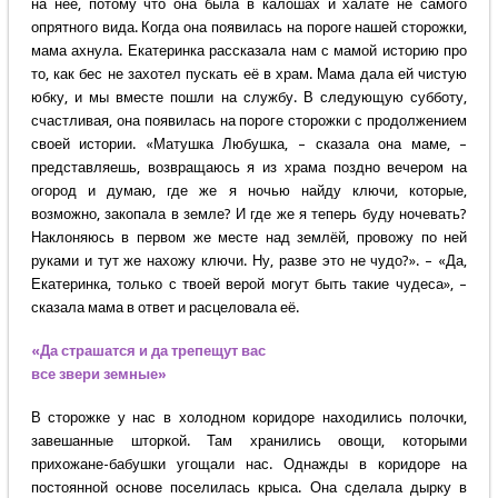
на неё, потому что она была в калошах и халате не самого
опрятного вида. Когда она появилась на пороге нашей сторожки,
мама ахнула. Екатеринка рассказала нам с мамой историю про
то, как бес не захотел пускать её в храм. Мама дала ей чистую
юбку, и мы вместе пошли на службу. В следующую субботу,
счастливая, она появилась на пороге сторожки с продолжением
своей истории. «Матушка Любушка, – сказала она маме, –
представляешь, возвращаюсь я из храма поздно вечером на
огород и думаю, где же я ночью найду ключи, которые,
возможно, закопала в земле? И где же я теперь буду ночевать?
Наклоняюсь в первом же месте над землёй, провожу по ней
руками и тут же нахожу ключи. Ну, разве это не чудо?». – «Да,
Екатеринка, только с твоей верой могут быть такие чудеса», –
сказала мама в ответ и расцеловала её.
«Да страшатся и да трепещут вас
все звери земные»
В сторожке у нас в холодном коридоре находились полочки,
завешанные шторкой. Там хранились овощи, которыми
прихожане-бабушки угощали нас. Однажды в коридоре на
постоянной основе поселилась крыса. Она сделала дырку в