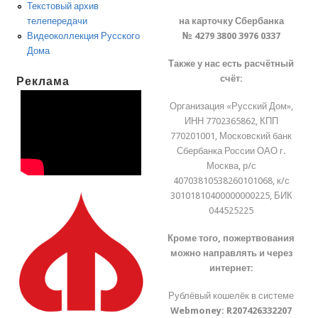
Текстовый архив
на карточку Сбербанка
телепередачи
№ 4279 3800 3976 0337
Видеоколлекция Русского
Дома
Также у нас есть расчётный
счёт:
Реклама
Организация «Русский Дом»,
ИНН 7702365862, КПП
770201001, Московский банк
Сбербанка России ОАО г.
Москва, р/с
40703810538260101068, к/с
30101810400000000225, БИК
044525225
Кроме того, пожертвования
можно направлять и через
интернет:
Рублёвый кошелёк в системе
Webmoney:
R207426332207