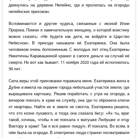
двинулась на деревню Непейно, где и пролилась на огороды
непейнских прихожан.
Вспоминаются и другие чудеса, связанные с иконой Илии
Пророка. Помню я замечательную женщину, о которой воистину
можно сказать: «Не будете как дети, не войдёте в Царство
Небесное». В приходе называли её Екатеринка. Она была
человеком очень болезненным. С молодых лет отец Екатерины
Никитичны Каравашкиной хранил в сапоге деньги на случай её
смерти. Но вот как бывает: 11 ноября 2020 года ей исполнилось
90 лет.
Сила веры этой прихожанки поражала меня. Екатеринка жила в
Дубне и имела на окраине города небольшой участок земли, где
выращивала картошку. Решив поработать с утра на огороде, а
вечером поехать в храм на службу, она где-то обронила ключи
от квартиры. Найти их в земле не смогла. Екатеринка решила,
что это козни лукавого, и тогда она сказала бесу: «Ах ты, враг
такой, хочешь, чтобы я не поехала к матушке Любушке и отцу
Виктору в храм? Так я всё равно поеду!». И поехала. Во всём, в
чём была на огороде. В электричке люди странно посматривали