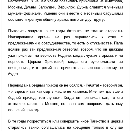
настоятеля. В нашем храме появились прихожане из Дмитрова,
Москвы, Дубны, Запрудни, Вербилок. Дубна славится учёными
мужами-физиками. Именно они вместе с местными бабушками
составили крепкую общину храма, помогая друг другу.
Пытались запугать в те годы батюшек не только старосты.
Надзирающие органы не раз обращались к отцу с
предложениями о сотрудничестве, то есть о стукачестве. Папа
всякий раз эти предложения отвергал, говоря, что он дважды
уже присягал: на верность Родине, когда служил в армии, и на
верность Церкви Христовой, когда его рукополагали во
священника, и в третий раз присягать на верность никому не
будет.
Перевода на бедный приход он не боялся. «Ребята! – говорил он,
– я здесь и так как сыр в масле не катаюсь. Мне чем дальше и
бедней приход, тем лучше». Когда он принимал сан, то его
хотели оставить в Москве, но папа сам попросил дать ему
сельский приход.
В те годы покреститься или совершить иное Таинство в церкви
старались тайно, соглашались на крещение только в случае