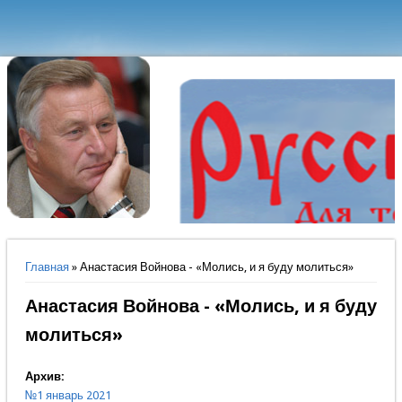
Вы здесь
Главная
» Анастасия Войнова - «Молись, и я буду молиться»
Анастасия Войнова - «Молись, и я буду
молиться»
Архив:
№1 январь 2021