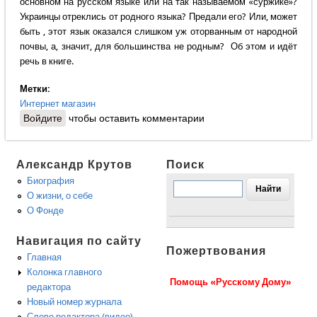
основном на русском языке или на так называемом «суржике»?
Украинцы отреклись от родного языка? Предали его? Или, может
быть , этот язык оказался слишком уж оторванным от народной
почвы, а, значит, для большинства не родным? Об этом и идёт
речь в книге.
Метки:
Интернет магазин
Войдите
чтобы оставить комментарии
Александр Крутов
Поиск
Биография
О жизни, о себе
О Фонде
Навигация по сайту
Пожертвования
Главная
Колонка главного
Помощь «Русскому Дому»
редактора
Новый номер журнала
Слово редактора (видео)