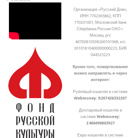
Организация «Русский Дом»,
ИНН 7702365862, КПП
770201001, Московский банк
Сбербанка России ОАО г.
Москва, р/с
40703810538260101068, к/с
30101810400000000225, БИК
044525225
Кроме того, пожертвования
можно направлять и через
интернет:
Рублёвый кошелёк в системе
Webmoney:
R207426332207
Долларовый кошелёк в
системе
Webmoney:
Z406090803927
Евро-кошелёк в системе