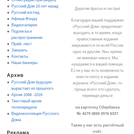
Русский Дом 20 лет назад
Дорогие братья и сестры!
Русский взгляд
Афиша Фонда
Благодаря вашей поддержке
Видеогалерея
«Русский Дом» продолжает
Подписка и
выходить в то время, когда
распространение
православные издания
Прайс лист
закрываются по всей России
Заказать
одно за другим. Увы, кризис
Контакты
не миновал никого. Мы
Наши баннеры
нуждаемся в вашей помощи.
Если у вас есть возможность
Архив
внести лепту в издание
Русский Дом будущее
журнала «Русский Дом», то
вырастает из прошлого
проще всего это сделать,
Архив 2008 -2026
переведя деньги
Текстовый архив
на карточку Сбербанка
телепередачи
№ 4279 3800 3976 0337
Видеоколлекция Русского
Дома
Также у нас есть расчётный
счёт:
Реклама