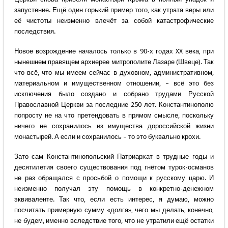
запустение. Ещё один горький пример того, как утрата веры или
её чистоты неизменно влечёт за собой катастрофические
последствия.
Новое возрождение началось только в 90-х годах XX века, при
нынешнем правящем архиерее митрополите Лазаре (Швеце). Так
что всё, что мы имеем сейчас в духовном, административном,
материальном и имущественном отношении, – всё это без
исключения было создано и собрано трудами Русской
Православной Церкви за последние 250 лет. Константинополю
попросту не на что претендовать в прямом смысле, поскольку
ничего не сохранилось из имущества дороссийской жизни
монастырей. А если и сохранилось – то это буквально крохи.
Зато сам Константинопольский Патриархат в трудные годы и
десятилетия своего существования под гнётом турок-османов
не раз обращался с просьбой о помощи к русскому царю. И
неизменно получал эту помощь в конкретно-денежном
эквиваленте. Так что, если есть интерес, я думаю, можно
посчитать примерную сумму «долга», чего мы делать, конечно,
не будем, именно вследствие того, что не утратили ещё остатки