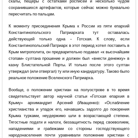
скалы, пещеры с остатками росписей и несколько чудом
сохранившихся артефактов, которые сейчас можно буквально
пересчитать по пальцам.
К моменту присоединения Крыма к России из пяти епархий
Константинопольского Патриархата тут оставалась
действующей только одна – Готская. К слову, если
Константинопольский Патриарх в этот период хотел поставить в
Крым митрополита, он предварительно подавал «к высочайшим
стопам» султана прошение и должен был «внести денежку» в
казну Блистательной Порты. И только после этого султан
утверждал (или отвергал) ту или иную кандидатуру. Таково было
реальное положение Вселенского Патриарха.
Вообще, о положении христиан на полуострове в то время
свидетельствует автор научной статьи «Готская епархия в
Крыму» архимандрит Арсений (Иващенко): «Ослабление
христианства и упадок его, начавшись задолго до покорения
Крыма турками, неудержимо шли в возрастающей степени.
Тягостные подати и налоги, беззащитность перед своеволием,
нападениями и грабежами со стороны господствующего
народонаселения почти уравнивали положение христиан с