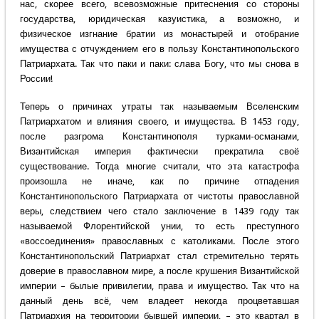
нас, скорее всего, всевозможные притеснения со стороны
государства, юридическая казуистика, а возможно, и
физическое изгнание братии из монастырей и отобрание
имущества с отчуждением его в пользу Константинопольского
Патриархата. Так что паки и паки: слава Богу, что мы снова в
России!
Теперь о причинах утраты так называемым Вселенским
Патриархатом и влияния своего, и имущества. В 1453 году,
после разгрома Константинополя турками-османами,
Византийская империя фактически прекратила своё
существование. Тогда многие считали, что эта катастрофа
произошла не иначе, как по причине отпадения
Константинопольского Патриархата от чистоты православной
веры, следствием чего стало заключение в 1439 году так
называемой Флорентийской унии, то есть преступного
«воссоединения» православных с католиками. После этого
Константинопольский Патриархат стал стремительно терять
доверие в православном мире, а после крушения Византийской
империи – былые привилегии, права и имущество. Так что на
данный день всё, чем владеет некогда процветавшая
Патриархия на территории бывшей империи, – это квартал в