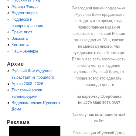
Русский взгляд
Афиша Фонда
Благодаря вашей поддержке
Видеогалерея
«Русский Дом» продолжает
Подписка и
выходить в то время, когда
распространение
православные издания
Прайс лист
закрываются по всей России
Заказать
одно за другим. Увы, кризис
Контакты
не миновал никого. Мы
Наши баннеры
нуждаемся в вашей помощи.
Если у вас есть возможность
Архив
внести лепту в издание
Русский Дом будущее
журнала «Русский Дом», то
вырастает из прошлого
проще всего это сделать,
Архив 2008 -2026
переведя деньги
Текстовый архив
на карточку Сбербанка
телепередачи
№ 4279 3800 3976 0337
Видеоколлекция Русского
Дома
Также у нас есть расчётный
счёт:
Реклама
Организация «Русский Дом»,