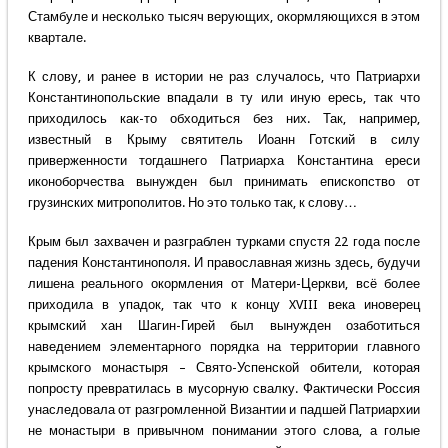
Стамбуле и несколько тысяч верующих, окормляющихся в этом
квартале.
К слову, и ранее в истории не раз случалось, что Патриархи
Константинопольские впадали в ту или иную ересь, так что
приходилось как-то обходиться без них. Так, например,
известный в Крыму святитель Иоанн Готский в силу
приверженности тогдашнего Патриарха Константина ереси
иконоборчества вынужден был принимать епископство от
грузинских митрополитов. Но это только так, к слову…
Крым был захвачен и разграблен турками спустя 22 года после
падения Константинополя. И православная жизнь здесь, будучи
лишена реального окормления от Матери-Церкви, всё более
приходила в упадок, так что к концу XVIII века иноверец
крымский хан Шагин-Гирей был вынужден озаботиться
наведением элементарного порядка на территории главного
крымского монастыря – Свято-Успенской обители, которая
попросту превратилась в мусорную свалку. Фактически Россия
унаследовала от разгромленной Византии и падшей Патриархии
не монастыри в привычном понимании этого слова, а голые