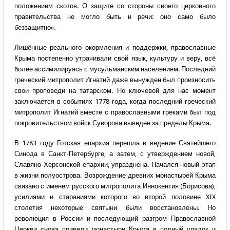
положением скотов. О защите со стороны своего церковного
правительства не могло быть и речи: оно само было
беззащитно».
Лишённые реального окормления и поддержки, православные
Крыма постепенно утрачивали свой язык, культуру и веру, всё
более ассимилируясь с мусульманским населением. Последний
греческий митрополит Игнатий даже вынужден был произносить
свои проповеди на татарском. Но ключевой для нас момент
заключается в событиях 1778 года, когда последний греческий
митрополит Игнатий вместе с православными греками был под
покровительством войск Суворова выведен за пределы Крыма.
В 1783 году Готская епархия перешла в ведение Святейшего
Синода в Санкт-Петербурге, а затем, с утверждением новой,
Славяно-Херсонской епархии, упразднена. Начался новый этап
в жизни полуострова. Возрождение древних монастырей Крыма
связано с именем русского митрополита Иннокентия (Борисова),
усилиями и стараниями которого во второй половине XIX
столетия некоторые святыни были восстановлены. Но
революция в России и последующий разгром Православной
Церкви снова привели монастыри Крыма в полный упадок и