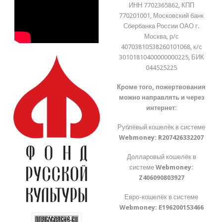
ИНН 7702365862, КПП
770201001, Московский банк
Сбербанка России ОАО г.
Москва, р/с
40703810538260101068, к/с
30101810400000000225, БИК
044525225
Кроме того, пожертвования
можно направлять и через
интернет:
Рублёвый кошелёк в системе
Webmoney:
R207426332207
Долларовый кошелёк в
системе
Webmoney:
Z406090803927
Евро-кошелёк в системе
Webmoney:
E196200153466