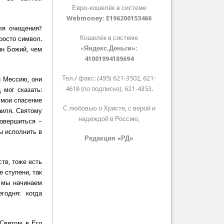
Евро-кошелёк в системе
Webmoney:
E196200153466
ля очищения?
Кошелёк в системе
росто символ.
«
Яндекс.Деньги»:
ын Божий, чем
41001994189694
Тел./ факс: (495) 621-3502, 621-
и Мессию, они
4618 (по подписке), 621-4353.
 мог сказать:
 мои спасение
С любовью о Христе, с верой и
аиля. Святому
надеждой в Россию,
совершиться –
ы исполнить в
Редакция «РД»
ств, тоже есть
 ступени, так
 мы начинаем
годня: когда
Святом, в Его