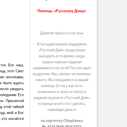
Помощь «Русскому Дому»
Дорогие братья и сестры!
Благодаря вашей поддержке
«Русский Дом» продолжает
выходить в то время, когда
православные издания
тос Бог наш,
закрываются по всей России одно
ца, этот Свет
за другим. Увы, кризис не миновал
ми: волхвами,
никого. Мы нуждаемся в вашей
до было ждать
помощи. Если у вас есть
могли увидеть
возможность внести лепту в
рободение Его
издание журнала «Русский Дом»,
он Пресвятой
то проще всего это сделать,
д этой тайной
переведя деньги
одь мой и Бог
 кто коснётся
на карточку Сбербанка
№ 4279 3800 3976 0337