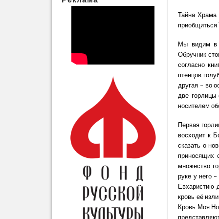
Тайна Храма 
приобщиться 
Мы видим в 
Обручник сто
согласно кни
птенцов голу
другая – во 
две горлицы 
носителем об
Первая горли
восходит к Б
сказать о но
приносящих с
множество го
руке у него 
Евхаристию д
кровь её изл
Кровь Моя Нов
представляю