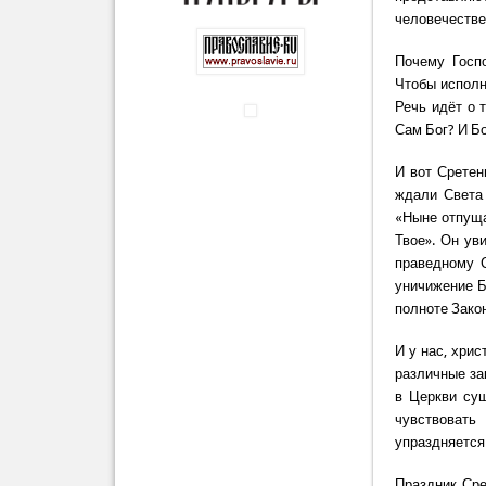
человечестве
Почему Госп
Чтобы исполн
Речь идёт о 
Сам Бог? И Б
И вот Сретен
ждали Света 
«Ныне отпуща
Твое». Он ув
праведному С
уничижение Б
полноте Зако
И у нас, хрис
различные за
в Церкви су
чувствовать
упраздняется
Праздник Сре