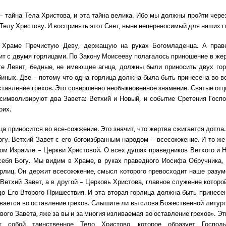
– тайна Тела Христова, и эта тайна велика. Ибо мы должны пройти через
Телу Христову. И воспринять этот Свет, ныне непереносимый для наших г
Храме Пречистую Деву, держащую на руках Богомладенца. А пра
ит с двумя горлицами. По Закону Моисееву полагалось приношение в жерт
ге Левит, бедные, не имеющие агнца, должны были приносить двух го
биных. Две – потому что одна горлица должна была быть принесена во в
оставление грехов. Это совершенно необыкновенное знамение. Святые отцы
символизируют два Завета: Ветхий и Новый, и событие Сретения Госп
оих.
ца приносится во все-сожжение. Это значит, что жертва сжигается дотла.
огу. Ветхий Завет с его богоизбранным народом – всесожжение. И то ж
вом Израиле – Церкви Христовой. О всех душах праведников Ветхого и Н
ебя Богу. Мы видим в Храме, в руках праведного Иосифа Обручника,
рлиц. Он держит всесожжение, смысл которого превосходит наше разум
– Ветхий Завет, а в другой – Церковь Христова, главное служение которо
о Его Второго Пришествия. И эта вторая горлица должна быть принесен
ивается во оставление грехов. Слышите ли вы слова Божественной литург
ого Завета, яже за вы и за многия изливаемая во оставление грехов». Э
т собой таинственное Тело Христово, которое образует Госпо