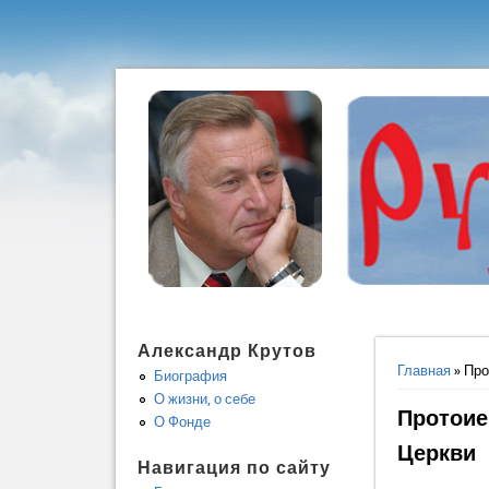
Александр Крутов
Вы здес
Главная
» Про
Биография
О жизни, о себе
Протоие
О Фонде
Церкви
Навигация по сайту