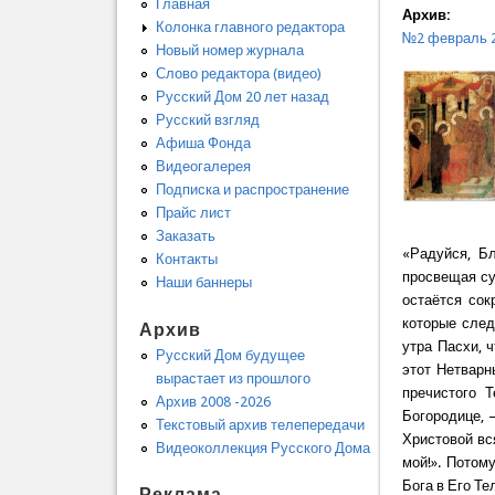
Главная
Архив:
Колонка главного редактора
№2 февраль 
Новый номер журнала
Слово редактора (видео)
Русский Дом 20 лет назад
Русский взгляд
Афиша Фонда
Видеогалерея
Подписка и распространение
Прайс лист
Заказать
«Радуйся, Б
Контакты
просвещая су
Наши баннеры
остаётся сок
которые след
Архив
утра Пасхи, 
Русский Дом будущее
этот Нетварн
вырастает из прошлого
пречистого 
Архив 2008 -2026
Богородице, 
Текстовый архив телепередачи
Христовой вс
Видеоколлекция Русского Дома
мой!». Потом
Бога в Его Те
Реклама