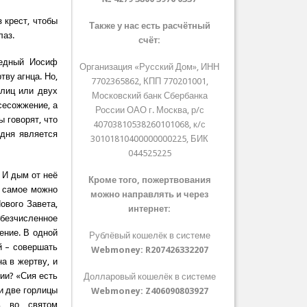
 крест, чтобы
Также у нас есть расчётный
лаз.
счёт:
ведный Иосиф
Организация «Русский Дом», ИНН
ву агнца. Но,
7702365862, КПП 770201001,
рлиц или двух
Московский банк Сбербанка
сесожжение, а
России ОАО г. Москва, р/с
 говорят, что
40703810538260101068, к/с
одня является
30101810400000000225, БИК
044525225
 И дым от неё
Кроме того, пожертвования
е самое можно
можно направлять и через
ового Завета,
интернет:
 безчисленное
ение. В одной
Рублёвый кошелёк в системе
й – совершать
Webmoney:
R207426332207
а в жертву, и
ии? «Сия есть
Долларовый кошелёк в системе
ти две горлицы
Webmoney:
Z406090803927
дь во святом