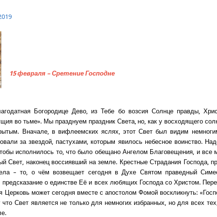
2019
15 февраля – Сретение Господне
лагодатная Богородице Дево, из Тебе бо возсия Солнце правды, Хрис
щия во тьме». Мы празднуем праздник Света, но, как у восходящего солн
рытым. Вначале, в вифлеемских яслях, этот Свет был видим немноги
овали за звездой, пастухами, которым явилось небесное воинство. На
чтобы исполнилось то, что было обещано Ангелом Благовещения, и все 
ый Свет, наконец воссиявший на земле. Крестные Страдания Господа, п
Тела – то, о чём возвещает сегодня в Духе Святом праведный Симе
– предсказание о единстве Её и всех любящих Господа со Христом. Пере
я Церковь может сегодня вместе с апостолом Фомой воскликнуть: «Госп
у что Свет является не только для немногих избранных, но для всех тех,
ле.