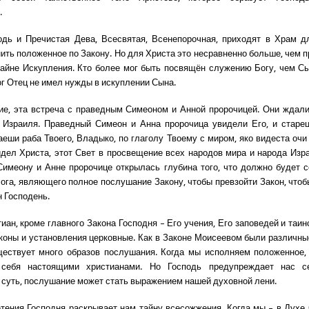
.
одь и Пречистая Дева, Всесвятая, Всенепорочная, приходят в Храм д
ить положенное по Закону. Но для Христа это несравненно больше, чем п
тайне Искупления. Кто более мог быть посвящён служению Богу, чем С
ог Отец не имел нужды в искуплении Сына.
ие, эта встреча с праведным Симеоном и Анной пророчицей. Они ждал
Израиля. Праведный Симеон и Анна пророчица увидели Его, и старец
еши раба Твоего, Владыко, по глаголу Твоему с миром, яко видеста очи
идел Христа, этот Свет в просвещение всех народов мира и народа Изр
имеону и Анне пророчице открылась глубина того, что должно будет 
ога, являющего полное послушание Закону, чтобы превзойти Закон, чтоб
н Господень.
тиан, кроме главного Закона Господня – Его учения, Его заповедей и таин
коны и установления церковные. Как в Законе Моисеевом были различные
ществует много образов послушания. Когда мы исполняем положенное,
 себя настоящими христианами. Но Господь предупреждает нас се
 суть, послушание может стать выражением нашей духовной лени.
тения Господня раскрывает нам тайну всесожжения. Когда мы – в Духе 