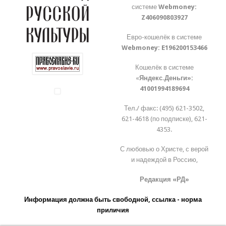
системе
Webmoney:
Z406090803927
Евро-кошелёк в системе
Webmoney:
E196200153466
Кошелёк в системе
«
Яндекс.Деньги»:
41001994189694
Тел./ факс: (495) 621-3502,
621-4618 (по подписке), 621-
4353.
С любовью о Христе, с верой
и надеждой в Россию,
Редакция «РД»
Информация должна быть свободной, ссылка - норма
приличия