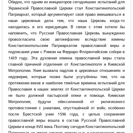
Обидно, что одним из инициаторов сегодняшних испытаний для
Украинской Православной Церкви стал Константинопольский
Патриархат, который аргументирует своё право вмешиваться в
наши церковные дела тем, что наша Церковь когда-то
находилась в его юрисдикции. В связи с этим хотели бы
напомнить, что Русская Православная Церковь вынужденно
провозгласила свою автокефалию вследствие измены
Константинопольским Патриархатом православной веры и
подписания унии с Римом на Ферраро-Флорентийском соборе в
1439 году. Эта духовная измена православной веры стала
главной причиной отделения от Константинополя и Киевской
Митрополии. Уния вызвала надлом в церковных отношениях и
недоверие, которые позже были усугублены тем, что на
протяжении веков в наиболее тяжёлые времена испытаний для
Православия в наших землях от Константинопольской Церкви
не было должной пастырской опеки и помощи. Киевская
Митрополия, будучи обессиленной от религиозного
противостояния с униатами, опустошённой от войн, особенно
после Брестской унии 1596 года, с целью сохранения
православной веры вошла в состав Русской Православной
Церкви в конце XVII века. Поэтому сегодня Константинопольский
Патриархат не имеет никаких моральных и канонических прав