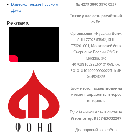
№ 4279 3800 3976 0337
Видеоколлекция Русского
Дома
Также у нас есть расчётный
счёт:
Реклама
Организация «Русский Дом»,
ИНН 7702365862, КПП
770201001, Московский банк
Сбербанка России ОАО г.
Москва, р/с
40703810538260101068, к/с
30101810400000000225, БИК
044525225
Кроме того, пожертвования
можно направлять и через
интернет:
Рублёвый кошелёк в системе
Webmoney:
R207426332207
Долларовый кошелёк в