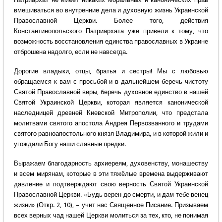
вмешиваться во внутренние дела и духовную жизнь Украинской
Православной Церкви. Более того, действия
Константинопольского Патриархата уже привели к тому, что
возможность восстановления единства православных в Украине
отброшена надолго, если не навсегда.
Дорогие владыки, отцы, братья и сестры! Мы с любовью
обращаемся к вам с просьбой и в дальнейшем беречь чистоту
Святой Православной веры, беречь духовное единство в нашей
Святой Украинской Церкви, которая является канонической
наследницей древней Киевской Митрополии, что предстала
молитвами святого апостола Андрея Первозванного и трудами
святого равноапостольного князя Владимира, и в которой жили и
угождали Богу наши славные предки.
Выражаем благодарность архиереям, духовенству, монашеству
и всем мирянам, которые в эти тяжёлые времена выдерживают
давление и подтверждают свою верность Святой Украинской
Православной Церкви. «Будь верен до смерти, и дам тебе венец
жизни» (Откр. 2, 10), – учит нас Священное Писание. Призываем
всех верных чад нашей Церкви молиться за тех, кто, не понимая