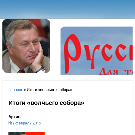
Вы здесь
Главная
» Итоги «волчьего собора»
Итоги «волчьего собора»
Архив:
№2 февраль 2019