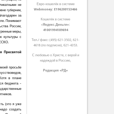
Евро-кошелёк в системе
ликатными не
Webmoney:
E196200153466
овне губернии,
благодарен за
Кошелёк в системе
еле. Понимают
«
Яндекс.Деньги»:
ьства России,
41001994189694
тренные меры,
ик культуры с
Тел./ факс: (495) 621-3502, 621-
НЕСКО.
4618 (по подписке), 621-4353.
ия Пресвятой
С любовью о Христе, с верой и
надеждой в Россию,
 моей просьбе
Редакция «РД»
кусствоведов,
Хотя в плане
тся бюджета –
сударственные
ятников.
ть (это я уже
надо создать