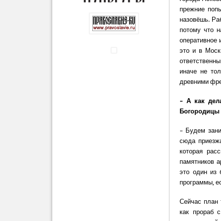
прежние поп
назовёшь. Раб
потому что н
оперативное 
это и в Моск
ответственны
иначе не тол
древними фре
– А как дел
Богородицы 
– Будем зани
сюда приезжа
которая рас
памятников а
это один из 
программы, ес
Сейчас план 
как прораб 