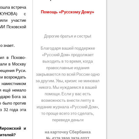
рошла встреча
Помощь «Русскому Дому»
ВКУНОВА) с
няли участие
СМИ Псковской
Дорогие братья и сестры!
о знает.
Благодаря вашей поддержке
«Русский Дом» продолжает
ил в Псково-
выходить в то время, когда
вали в Москву
православные издания
рещения Руси.
закрываются по всей России одно
ли возрождать
за другим. Увы, кризис не миновал
 наместником
никого. Мы нуждаемся в вашей
ня ещё немало
помощи. Если у вас есть
одарю Бога за
возможность внести лепту в
о было против
издание журнала «Русский Дом»,
з 32 года эта
то проще всего это сделать,
переведя деньги
Мирожский и
на карточку Сбербанка
бителей?
№ 4279 3800 3976 0337