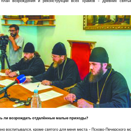
 план возрождения и реконструкции всех храмов – древних святы
сь ли возрождать отдалённые малые приходы?
вно воспитывался, кроме святого для меня места – Псково-Печерского мо