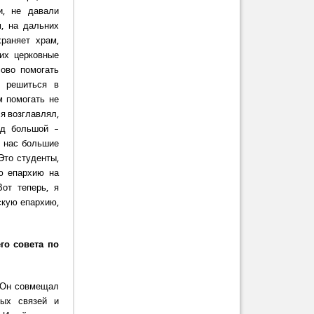
и, не давали
м, на дальних
раняет храм,
них церковные
ово помогать
н решиться в
м помогать не
 я возглавлял,
од большой –
у нас большие
Это студенты,
ую епархию на
Вот теперь, я
скую епархию,
го совета по
. Он совмещал
ных связей и