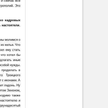
 И сейчас все
рополий. Это
ько кадровых
 настоятели.
 мы молимся о
из кельи. Что
жил ему стать
 что хотел бы
едлагать иные
особой нужды.
 проделать в
го Троицкого
 с иконами. А
ет ладонь. Ну
итом Зеноном,
бходимо также
 настоятелю и
 двунадесятый