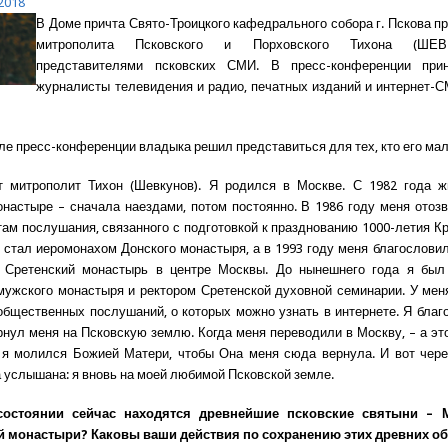
2018
В Доме причта Свято-Троицкого кафедрального собора г. Пскова п
митрополита Псковского и Порховского Тихона (ШЕ
представителями псковских СМИ. В пресс-конференции при
журналисты телевидения и радио, печатных изданий и интернет-
ле пресс-конференции владыка решил представиться для тех, кто его мал
т митрополит Тихон (Шевкунов). Я родился в Москве. С 1982 года ж
настыре – сначала наездами, потом постоянно. В 1986 году меня отоз
там послушания, связанного с подготовкой к празднованию 1000-летия К
я стал иеромонахом Донского монастыря, а в 1993 году меня благослови
 Сретенский монастырь в центре Москвы. До нынешнего года я был
мужского монастыря и ректором Сретенской духовной семинарии. У ме
общественных послушаний, о которых можно узнать в интернете. Я благ
ернул меня на Псковскую землю. Когда меня переводили в Москву, – а эт
 я молился Божией Матери, чтобы Она меня сюда вернула. И вот чере
 услышана: я вновь на моей любимой Псковской земле.
состоянии сейчас находятся древнейшие псковские святыни – 
й монастыри? Каковы ваши действия по сохранению этих древних о