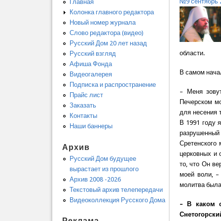
№9 сентябрь 
Главная
Колонка главного редактора
Новый номер журнала
Слово редактора (видео)
Русский Дом 20 лет назад
области.
Русский взгляд
Афиша Фонда
В самом нача
Видеогалерея
Подписка и распространение
– Меня зову
Прайс лист
Печерском мо
Заказать
для несения 
Контакты
В 1991 году 
Наши баннеры
разрушенный
Сретенского 
Архив
церковных и 
Русский Дом будущее
то, что Он в
вырастает из прошлого
моей воли, –
Архив 2008 -2026
молитва была
Текстовый архив телепередачи
Видеоколлекция Русского Дома
– В каком 
Снетогорски
Реклама