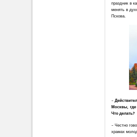
праздник в к
менять в дух
Пскова.
–
Действител
Москвы, где
Что делать?
– Честно гов
храмах молод