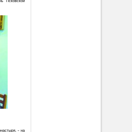
нь Псковской
настыря, – на