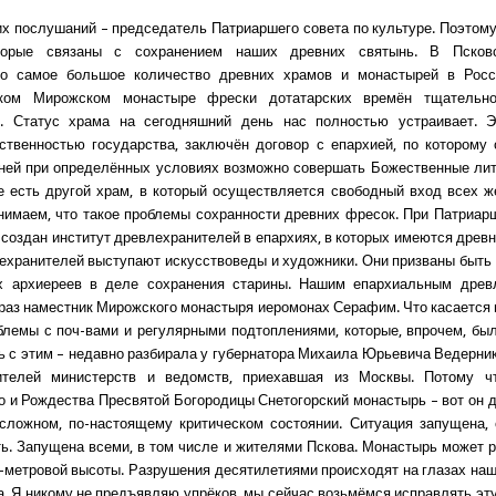
их послушаний – председатель Патриаршего совета по культуре. Поэтому 
торые связаны с сохранением наших древних святынь. В Псков
но самое большое количество древних храмов и монастырей в Росс
ком Мирожском монастыре фрески дотатарских времён тщательн
м. Статус храма на сегодняшний день нас полностью устраивает. Э
ственностью государства, заключён договор с епархией, по которому
ней при определённых условиях возможно совершать Божественные лит
е есть другой храм, в который осуществляется свободный вход всех 
нимаем, что такое проблемы сохранности древних фресок. При Патриар
 создан институт древлехранителей в епархиях, в которых имеются древн
ехранителей выступают искусствоведы и художники. Они призваны быт
х архиереев в деле сохранения старины. Нашим епархиальным древ
 раз наместник Мирожского монастыря иеромонах Серафим. Что касается 
блемы с поч-вами и регулярными подтоплениями, которые, впрочем, был
ь с этим – недавно разбирала у губернатора Михаила Юрьевича Ведерни
ителей министерств и ведомств, приехавшая из Москвы. Потому ч
о и Рождества Пресвятой Богородицы Снетогорский монастырь – вот он 
сложном, по-настоящему критическом состоянии. Ситуация запущена,
ть. Запущена всеми, в том числе и жителями Пскова. Монастырь может р
-метровой высоты. Разрушения десятилетиями происходят на глазах на
а. Я никому не предъявляю упрёков, мы сейчас возьмёмся исправлять эту