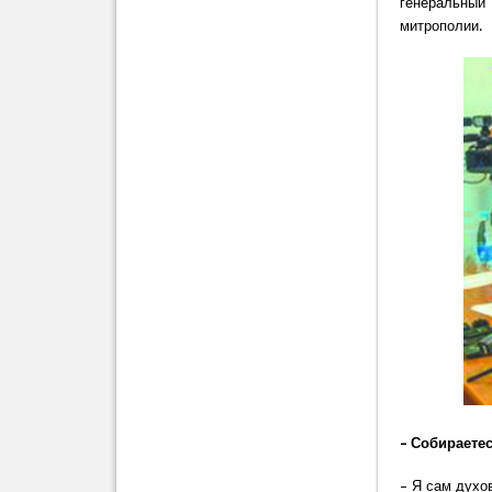
генеральный
митрополии.
– Собираете
– Я сам духо