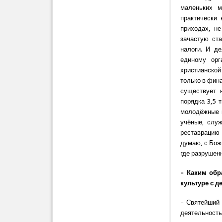
маленьких м
практически 
приходах, н
зачастую ста
налоги. И д
единому орг
христианской
только в фина
существует 
порядка 3,5 
молодёжные г
учёные, служ
реставрацию 
думаю, с Бож
где разрушен
– Каким обр
культуре с 
– Святейший 
деятельност