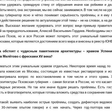
ытки удержать громадную стену от обрушения иначе как робкими и де
оты много, она экстренная, мы ею сейчас занимаемся. В том числе на ур
аш губернатор ясно и чётко понимает серьёзность проблемы, и я ему 
и действенное решение по актуализации этой темы – не на словах, а на д
ве. Высказал желание курировать этот вопрос вице-премьер правител
й за природопользование, Алексей Васильевич Гордеев. Необходимы экс
ько Псков, но и вся Россия может потерять этот уникальный памятн
сками, которые являются достоянием всего мира и внесены в реестр Ю
а обстоят с чудесным памятником архитектуры – храмом Успен
в Мелётово с фресками XV века?
маться этим уникальным храмом отдельно. Некоторое время назад по
ла комиссия из Москвы, состоящая из известных реставраторов и ис
сматривала вопрос по восстановлению в том числе и этого храма. 
рхитектуры Псковская губерния – самая богатая в России, но что касае
бедных регионов. Но так или иначе будем решать проблемы. Есть го
ть и благотворители, которые готовы вложить средства в сохранение пам
такой: выявить наиболее острые проблемы, создать дефектную ведомос
с 30-летним опытом говорю) и с них начать. Через год-полтора нам 