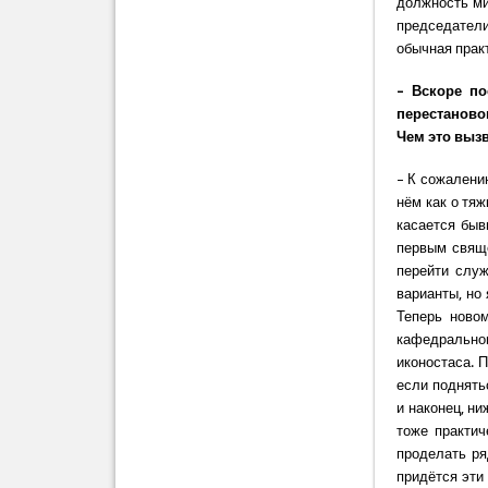
должность ми
председател
обычная прак
– Вскоре по
перестаново
Чем это выз
– К сожалени
нём как о тя
касается быв
первым свяще
перейти служ
варианты, но
Теперь ново
кафедрально
иконостаса. 
если поднять
и наконец, н
тоже практич
проделать ря
придётся эти