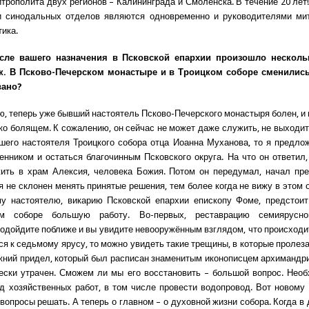
трополита двух регионов – Калининграда и Смоленска. В течение 20 лет!
и синодальных отделов являются одновременно и руководителями мит
тика.
сле вашего назначения в Псковской епархии произошло нескол
к. В Псково-Печерском монастыре и в Троицком соборе сменились
вано?
ю, теперь уже бывший настоятель Псково-Печерского монастыря болен, и
жко болящем. К сожалению, он сейчас не может даже служить, не выходит 
шего настоятеля Троицкого собора отца Иоанна Муханова, то я предло
нником и остаться благочинным Псковского округа. На что он ответил,
ить в храм Алексия, человека Божия. Потом он передумал, начал пр
 я не склонен менять принятые решения, тем более когда не вижу в этом 
му настоятелю, викарию Псковской епархии епископу Фоме, предстоит
м соборе большую работу. Во-первых, реставрацию семиярусно
Подойдите поближе и вы увидите невооружённым взглядом, что происходит
ся к седьмому ярусу, то можно увидеть такие трещины, в которые пролеза
ижний придел, который был расписан знаменитым иконописцем архимандр
ески утрачен. Сможем ли мы его восстановить – большой вопрос. Нео
д хозяйственных работ, в том числе провести водопровод. Вот новому
 вопросы решать. А теперь о главном – о духовной жизни собора. Когда в