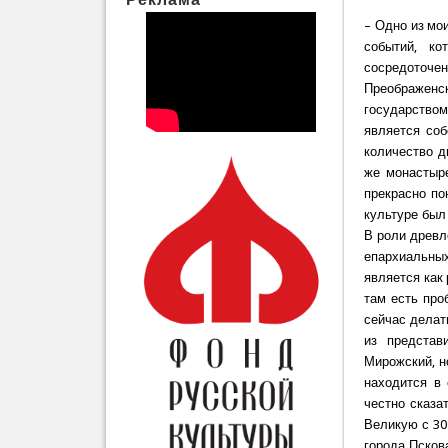
– Одно из мо
событий, ко
сосредоточе
Преображенс
государство
является соб
количество д
же монастыр
прекрасно по
культуре был
В роли древл
епархиальны
является как
там есть про
сейчас делат
из представ
Мирожский, н
находится в 
честно сказа
Великую с 30
города Псков