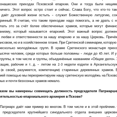
онашеских приходах Псковской епархии. Они и тогда были нищим
ничего. Этот вопрос остро стоит и сейчас. Слава Богу, что кто-то та
е даёт духовной жизни остыть – служит Божественную литургию, сох
ринный. Я считаю, что таким приходам надо помогать, а не драть с 
елать это за счёт более обеспеченных храмов, которые могут финанс
анизму, который называется епархией. Этот важный вопрос долже
 любви и ответственности за нашу епархию и за нашу Церковь. Причё
нсовом, но и в хозяйственном плане. При Сретенской семинарии, которую
несколько молодёжных групп. В храме Сретенского монастыря прих
тысячи человек, среди которых больше половины – люди до 45 лет. И 
руппы, в том числе и группы, объединённые названием «Общее дело». 
ащие, рабочие и т. д. – летом на 2-3 недели ездили в Архангельск
(в своей, разумеется, компетенции) старинных деревянных храмов. 
ией помощью мы переориентируем нашу сретенскую молодёжь на Псков
ных и почти безхозных храмов немало.
азом вы намерены совмещать должность председателя Патриарше
деятельностью епархиального архиерея в Пскове?
Патриарх даёт нам пример во многом. В том числе и в этой проблеме
ь председателя крупнейшего синодального отдела внешних церков