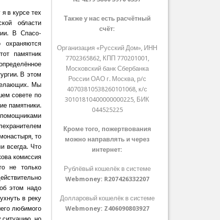
я в курсе тех
Также у нас есть расчётный
ской области
счёт:
ии. В Спасо-
о охраняются
Организация «Русский Дом», ИНН
тот памятник
7702365862, КПП 770201001,
 определённое
Московский банк Сбербанка
ургии. В этом
России ОАО г. Москва, р/с
желающих. Мы
40703810538260101068, к/с
шем совете по
30101810400000000225, БИК
ие памятники.
044525225
ь помощниками
лехранителем
Кроме того, пожертвования
монастыря, то
можно направлять и через
и всегда. Что
интернет:
кова комиссия
то не только
Рублёвый кошелёк в системе
действительно
Webmoney:
R207426332207
 об этом надо
ухнуть в реку
Долларовый кошелёк в системе
шего любимого
Webmoney:
Z406090803927
 ситуацию, но