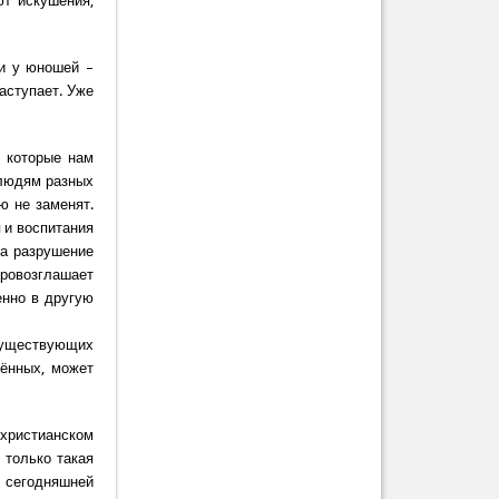
ют искушения,
 и у юношей –
наступает. Уже
, которые нам
 людям разных
ю не заменят.
 и воспитания
за разрушение
ровозглашает
енно в другую
 существующих
ённых, может
 христианском
 только такая
я сегодняшней