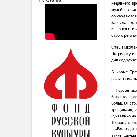
недавнего вр
музейных со
соблюдаются 
капсула с да
было копоти 
строго реглам
Отец Николай
Патриарху и 
дни содружест
В храме Тре
рассказала м
– Первая ико
батюшку прос
большая стои
трещинами, з
буквально на
Теперь эта о
– «Благодатн
этими двумя