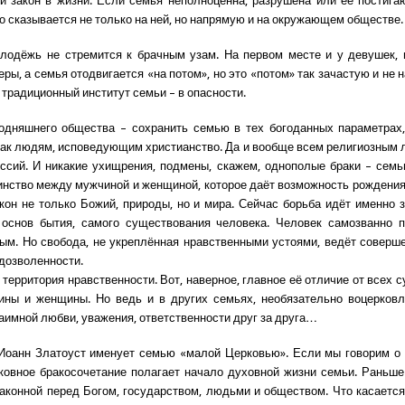
 закон в жизни. Если семья неполноценна, разрушена или её постига
то сказывается не только на ней, но напрямую и на окружающем обществе.
лодёжь не стремится к брачным узам. На первом месте и у девушек,
ры, а семья отодвигается «на потом», но это «потом» так зачастую и не 
 традиционный институт семьи – в опасности.
одняшнего общества – сохранить семью в тех богоданных параметрах
ак людям, исповедующим христианство. Да и вообще всем религиозным
ссий. И никакие ухищрения, подмены, скажем, однополые браки – семь
аинство между мужчиной и женщиной, которое даёт возможность рождения
акон не только Божий, природы, но и мира. Сейчас борьба идёт именно 
 основ бытия, самого существования человека. Человек самозванно п
ым. Но свобода, не укреплённая нравственными устоями, ведёт соверш
едозволенности.
о территория нравственности. Вот, наверное, главное её отличие от всех
ины и женщины. Но ведь и в других семьях, необязательно воцерковл
заимной любви, уважения, ответственности друг за друга…
Иоанн Златоуст именует семью «малой Церковью». Если мы говорим о
рковное бракосочетание полагает начало духовной жизни семьи. Раньше
аконной перед Богом, государством, людьми и обществом. Что касаетс