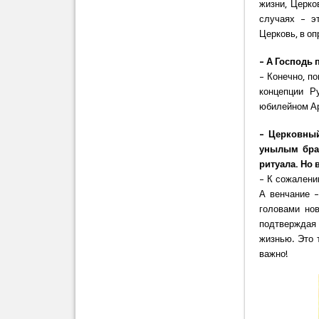
жизни, Церко
случаях – э
Церковь, в оп
– А Господь 
– Конечно, п
концепции Р
юбилейном Ар
– Церковный
унылым брак
ритуала. Но
– К сожалени
А венчание –
головами но
подтверждая
жизнью. Это 
важно!