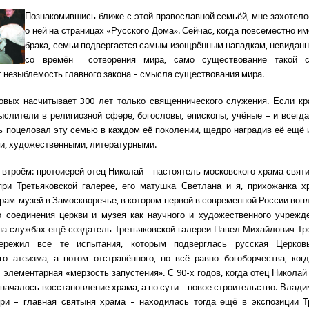
Познакомившись ближе с этой православной семьёй, мне захотело
о ней на страницах «Русского Дома». Сейчас, когда повсеместно и
брака, семьи подвергается самым изощрённым нападкам, невиданн
со времён сотворения мира, само существование такой с
 незыблемость главного закона – смысла существования мира.
вых насчитывает 300 лет только священнического служения. Если кра
лители в религиозной сфере, богословы, епископы, учёные – и всегда
ь поцеловал эту семью в каждом её поколении, щедро наградив её ещё 
, художественными, литературными.
втроём: протоиерей отец Николай – настоятель московского храма свят
ри Третьяковской галерее, его матушка Светлана и я, прихожанка х
рам-музей в Замоскворечье, в котором первой в современной России воп
о соединения церкви и музея как научного и художественного учрежд
на службах ещё создатель Третьяковской галереи Павел Михайлович Тре
ережил все те испытания, которым подверглась русская Церков
о атеизма, а потом отстранённого, но всё равно богоборчества, ког
 элементарная «мерзость запустения». С 90-х годов, когда отец Никола
 началось восстановление храма, а по сути – новое строительство. Влади
ри – главная святыня храма – находилась тогда ещё в экспозиции Тр