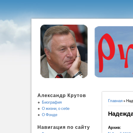
Александр Крутов
Вы здес
Главная
» Над
Биография
О жизни, о себе
Надежда
О Фонде
Навигация по сайту
Архив: