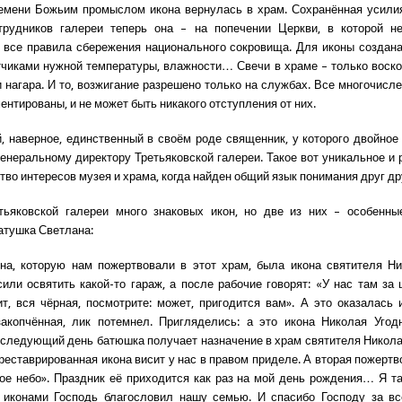
емени Божьим промыслом икона вернулась в храм. Сохранённая усили
трудников галереи теперь она – на попечении Церкви, в которой не
все правила сбережения национального сокровища. Для иконы создан
тчиками нужной температуры, влажности… Свечи в храме – только воско
и нагара. И то, возжигание разрешено только на службах. Все многочисл
ентированы, и не может быть никакого отступления от них.
, наверное, единственный в своём роде священник, у которого двойное
генеральному директору Третьяковской галереи. Такое вот уникальное и 
во интересов музея и храма, когда найден общий язык понимания друг др
тьяковской галереи много знаковых икон, но две из них – особенны
атушка Светлана:
на, которую нам пожертвовали в этот храм, была икона святителя Ни
или освятить какой-то гараж, а после рабочие говорят: «У нас там за
т, вся чёрная, посмотрите: может, пригодится вам». А это оказалась 
акопчённая, лик потемнел. Пригляделись: а это икона Николая Угод
 следующий день батюшка получает назначение в храм святителя Никола
треставрированная икона висит у нас в правом приделе. А вторая пожертв
ое небо». Праздник её приходится как раз на мой день рождения… Я та
 иконами Господь благословил нашу семью. И спасибо Господу за вс