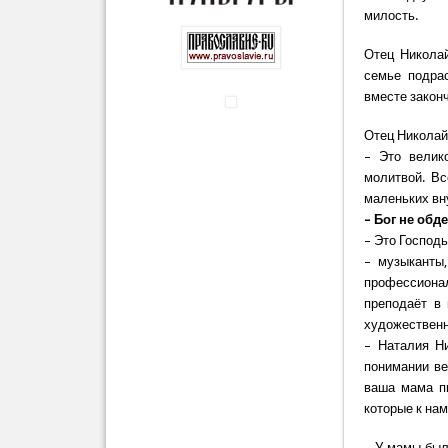
милость.
Отец Николай
семье подра
вместе закон
Отец Николай
– Это велик
молитвой. Вс
маленьких вн
– Бог не об
– Это Господь
– музыканты,
профессионал
преподаёт в
художествен
– Наталия Ни
понимании ве
ваша мама пи
которые к на
– У мамы был