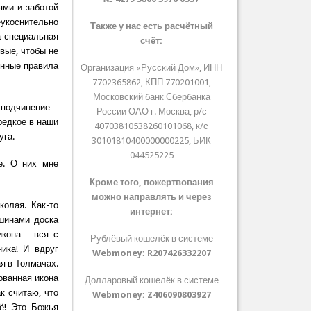
ями и заботой
укоснительно
Также у нас есть расчётный
а специальная
счёт:
вые, чтобы не
енные правила
Организация «Русский Дом», ИНН
7702365862, КПП 770201001,
Московский банк Сбербанка
 подчинение –
России ОАО г. Москва, р/с
редкое в наши
40703810538260101068, к/с
уга.
30101810400000000225, БИК
044525225
е. О них мне
Кроме того, пожертвования
можно направлять и через
колая. Как-то
интернет:
 шинами доска
икона – вся с
Рублёвый кошелёк в системе
ника! И вдруг
Webmoney:
R207426332207
я в Толмачах.
ованная икона
Долларовый кошелёк в системе
к считаю, что
Webmoney:
Z406090803927
ё! Это Божья