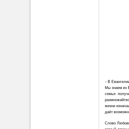
– В Евангелии
Мы знаем из 
семья получ
размножайтес
жизни изнача
даёт возможн
Слово Любовь