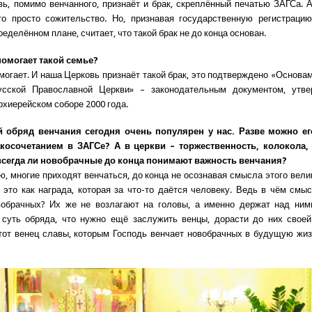
вь, помимо венчанного, признаёт и брак, скреплённый печатью ЗАГСа. 
то просто сожительство. Но, признавая государственную регистрацию
ределённом плане, считает, что такой брак не до конца основан.
помогает такой семье?
омогает. И наша Церковь признаёт такой брак, это подтверждено «Основа
усской Православной Церкви» – законодательным документом, утв
хиерейском соборе 2000 года.
 обряд венчания сегодня очень популярен у нас. Разве можно ег
осочетанием в ЗАГСе? А в церкви – торжественность, колокола,
 всегда ли новобрачные до конца понимают важность венчания?
ю, многие приходят венчаться, до конца не осознавая смысла этого велик
 это как награда, которая за что-то даётся человеку. Ведь в чём смы
вобрачных? Их же не возлагают на головы, а именно держат над ним
 суть обряда, что нужно ещё заслужить венцы, дорасти до них своей
тот венец славы, которым Господь венчает новобрачных в будущую жиз