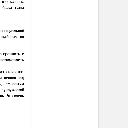
А в остальных
 брака, наша
ми социальной
ерждённым на
о сравнить с
 величавость
ого таинства.
сл венцов над
и, тем самым
 супружеской
нь. Это очень