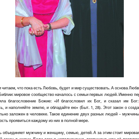
 читаем, что пока есть Любовь, будет и мир существовать. А основа Любв
Библии: мировое сообщество началось с семьи первых людей. Именно пе
ила благословение Божие: «И благословил их Бог, и сказал им Бог:
ь, и наполняйте землю, и обладайте ею» (Быт. 1, 28). Этот закон о созд
льно заложен в человеке. Такое единение двух разных людей – мужчин
ость проявиться каждому из них в полной мере.
 объединяет мужчину и женщину, семью, детей. А за этим стоит мировая