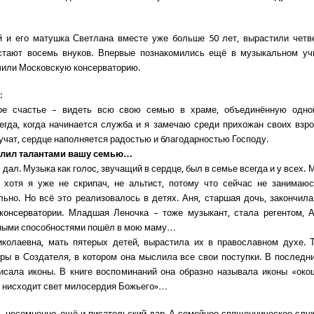
 и его матушка Светлана вместе уже больше 50 лет, вырастили четв
стают восемь внуков. Впервые познакомились ещё в музыкальном уч
чили Московскую консерваторию.
:
ое счастье – видеть всю свою семью в храме, объединённую одно
егда, когда начинается служба и я замечаю среди прихожан своих взр
учат, сердце наполняется радостью и благодарностью Господу.
делил талантами вашу семью…
 дал. Музыка как голос, звучащий в сердце, был в семье всегда и у всех.
 хотя я уже не скрипач, не альтист, потому что сейчас не занимаю
ьно. Но всё это реализовалось в детях. Аня, старшая дочь, закончила
 консерватории. Младшая Леночка – тоже музыкант, стала регентом, 
ными способностями пошёл в мою маму…
колаевна, мать пятерых детей, вырастила их в православном духе. 
ры в Создателя, в котором она мыслила все свои поступки. В последн
сала иконы. В книге воспоминаний она образно называла иконы «око
м нисходит свет милосердия Божьего»…
, несомненно, ещё и писательский дар. А семейное священническое слу