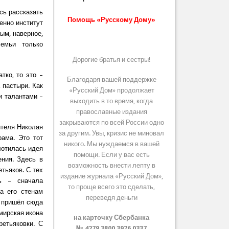
сь рассказать
Помощь «Русскому Дому»
менно институт
ым, наверное,
емьи только
Дорогие братья и сестры!
тко, то это –
Благодаря вашей поддержке
 пастыри. Как
«Русский Дом» продолжает
и талантами –
выходить в то время, когда
православные издания
закрываются по всей России одно
ителя Николая
за другим. Увы, кризис не миновал
рама. Это тот
никого. Мы нуждаемся в вашей
лотилась идея
помощи. Если у вас есть
ения. Здесь в
возможность внести лепту в
тьяков. С тех
издание журнала «Русский Дом»,
ь – сначала
то проще всего это сделать,
да его стенам
переведя деньги
й пришёл сюда
мирская икона
на карточку Сбербанка
етьяковки. С
№ 4279 3800 3976 0337