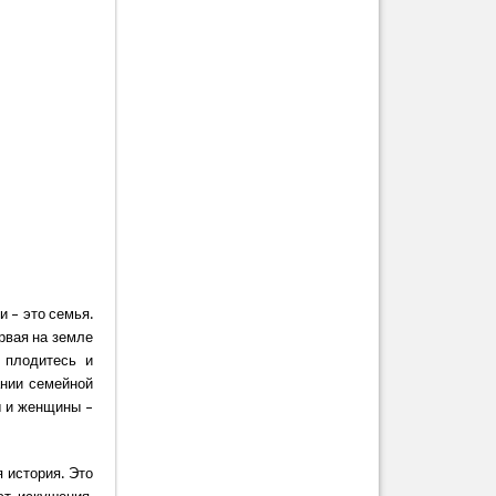
и – это семья.
рвая на земле
 плодитесь и
ании семейной
ы и женщины –
 история. Это