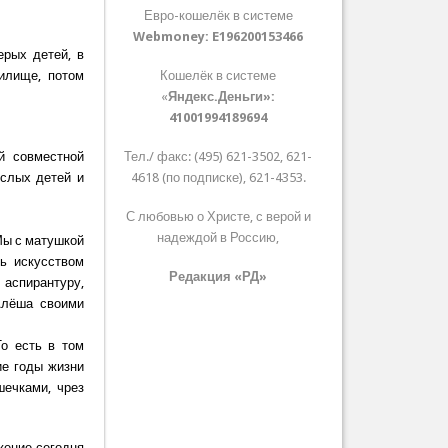
Евро-кошелёк в системе
Webmoney:
E196200153466
ерых детей, в
илище, потом
Кошелёк в системе
«
Яндекс.Деньги»:
41001994189694
й совместной
Тел./ факс: (495) 621-3502, 621-
ослых детей и
4618 (по подписке), 621-4353.
С любовью о Христе, с верой и
надеждой в Россию,
 Мы с матушкой
сь искусством
Редакция «РД»
 аспирантуру,
Алёша своими
То есть в том
ие годы жизни
шечками, чрез
жение сегодня