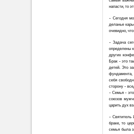
самый важный
напасти, то э
– Сегодня мо
деланье карье
очевидно, что
– Задача сег
определены к
других конфе
Брак – это т
детей. Это з
фундамента,
себя свободн
сторону – вс
– Семья – эт
союзов мужч
царить дух в
– Святитель 
браке, то це
семья была з