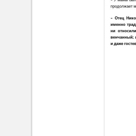
продолжает мо
– Отец Нико
именно трад
ни относил
венчанный; 
и даже гост