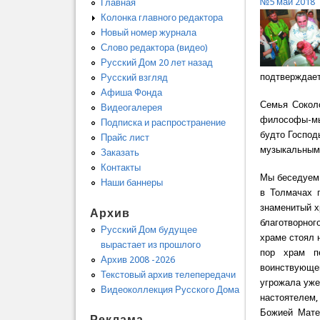
№5 май 2018
Главная
Колонка главного редактора
Новый номер журнала
Слово редактора (видео)
Русский Дом 20 лет назад
подтверждает
Русский взгляд
Афиша Фонда
Семья Соколо
Видеогалерея
философы-мыс
Подписка и распространение
будто Господ
Прайс лист
музыкальными
Заказать
Контакты
Мы беседуем 
Наши баннеры
в Толмачах п
знаменитый х
Архив
благотворног
Русский Дом будущее
храме стоял 
вырастает из прошлого
пор храм п
Архив 2008 -2026
воинствующег
Текстовый архив телепередачи
угрожала уже
Видеоколлекция Русского Дома
настоятелем,
Божией Мате
Реклама