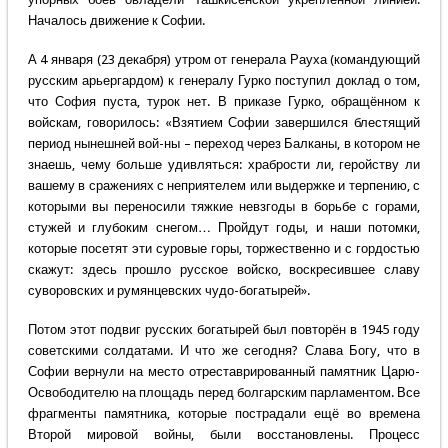
Началось движение к Софии.
А 4 января (23 декабря) утром от генерала Рауха (командующий
русским арьергардом) к генералу Гурко поступил доклад о том,
что София пуста, турок нет. В приказе Гурко, обращённом к
войскам, говорилось: «Взятием Софии завершился блестящий
период нынешней вой-ны – переход через Балканы, в котором не
знаешь, чему больше удивляться: храбрости ли, геройству ли
вашему в сражениях с неприятелем или выдержке и терпению, с
которыми вы переносили тяжкие невзгоды в борьбе с горами,
стужей и глубоким снегом… Пройдут годы, и наши потомки,
которые посетят эти суровые горы, торжественно и с гордостью
скажут: здесь прошло русское войско, воскресившее славу
суворовских и румянцевских чудо-богатырей».
Потом этот подвиг русских богатырей был повторён в 1945 году
советскими солдатами. И что же сегодня? Слава Богу, что в
Софии вернули на место отреставрированный памятник Царю-
Освободителю на площадь перед болгарским парламентом. Все
фрагменты памятника, которые пострадали ещё во времена
Второй мировой войны, были восстановлены. Процесс