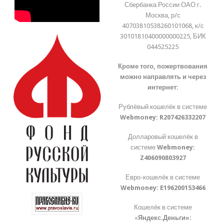
Сбербанка России ОАО г.
Москва, р/с
40703810538260101068, к/с
30101810400000000225, БИК
044525225
Кроме того, пожертвования
можно направлять и через
интернет:
Рублёвый кошелёк в системе
Webmoney:
R207426332207
Долларовый кошелёк в
системе
Webmoney:
Z406090803927
Евро-кошелёк в системе
Webmoney:
E196200153466
Кошелёк в системе
«
Яндекс.Деньги»: