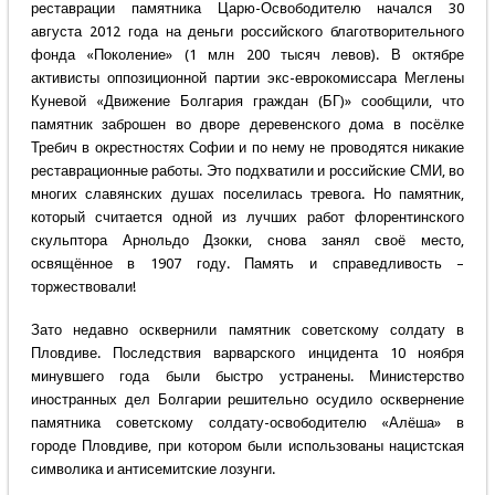
реставрации памятника Царю-Освободителю начался 30
августа 2012 года на деньги российского благотворительного
фонда «Поколение» (1 млн 200 тысяч левов). В октябре
активисты оппозиционной партии экс-еврокомиссара Меглены
Куневой «Движение Болгария граждан (БГ)» сообщили, что
памятник заброшен во дворе деревенского дома в посёлке
Требич в окрестностях Софии и по нему не проводятся никакие
реставрационные работы. Это подхватили и российские СМИ, во
многих славянских душах поселилась тревога. Но памятник,
который считается одной из лучших работ флорентинского
скульптора Арнольдо Дзокки, снова занял своё место,
освящённое в 1907 году. Память и справедливость –
торжествовали!
Зато недавно осквернили памятник советскому солдату в
Пловдиве. Последствия варварского инцидента 10 ноября
минувшего года были быстро устранены. Министерство
иностранных дел Болгарии решительно осудило осквернение
памятника советскому солдату-освободителю «Алёша» в
городе Пловдиве, при котором были использованы нацистская
символика и антисемитские лозунги.