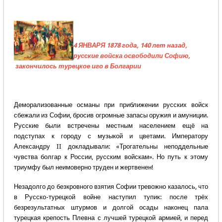
4 ЯНВАРЯ 1878 года, 140 лет назад,
русские войска освободили Софию,
закончилось турецкое иго в Болгарии
Деморализованные османы при приближении русских войск
сбежали из Софии, бросив огромные запасы оружия и амуниции.
Русские были встречены местным населением ещё на
подступах к городу с музыкой и цветами. Императору
Александру II докладывали: «Трогательны неподдельные
чувства болгар к России, русским войскам». Но путь к этому
триумфу был неимоверно труден и жертвенен!
Незадолго до безкровного взятия Софии тревожно казалось, что
в Русско-турецкой войне наступил тупик: после трёх
безрезультатных штурмов и долгой осады наконец пала
турецкая крепость Плевна с лучшей турецкой армией, и перед