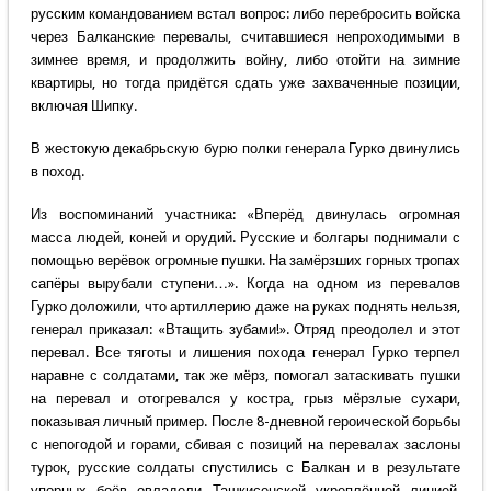
русским командованием встал вопрос: либо перебросить войска
через Балканские перевалы, считавшиеся непроходимыми в
зимнее время, и продолжить войну, либо отойти на зимние
квартиры, но тогда придётся сдать уже захваченные позиции,
включая Шипку.
В жестокую декабрьскую бурю полки генерала Гурко двинулись
в поход.
Из воспоминаний участника: «Вперёд двинулась огромная
масса людей, коней и орудий. Русские и болгары поднимали с
помощью верёвок огромные пушки. На замёрзших горных тропах
сапёры вырубали ступени…». Когда на одном из перевалов
Гурко доложили, что артиллерию даже на руках поднять нельзя,
генерал приказал: «Втащить зубами!». Отряд преодолел и этот
перевал. Все тяготы и лишения похода генерал Гурко терпел
наравне с солдатами, так же мёрз, помогал затаскивать пушки
на перевал и отогревался у костра, грыз мёрзлые сухари,
показывая личный пример. После 8-дневной героической борьбы
с непогодой и горами, сбивая с позиций на перевалах заслоны
турок, русские солдаты спустились с Балкан и в результате
упорных боёв овладели Ташкисенской укреплённой линией.