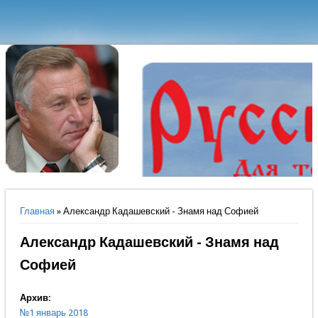
Вы здесь
Главная
» Александр Кадашевский - Знамя над Софией
Александр Кадашевский - Знамя над
Софией
Архив:
№1 январь 2018