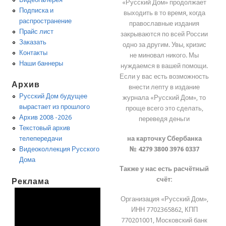
«Русский Дом» продолжает
Подписка и
выходить в то время, когда
распространение
православные издания
Прайс лист
закрываются по всей России
Заказать
одно за другим. Увы, кризис
Контакты
не миновал никого. Мы
Наши баннеры
нуждаемся в вашей помощи.
Если у вас есть возможность
Архив
внести лепту в издание
Русский Дом будущее
журнала «Русский Дом», то
вырастает из прошлого
проще всего это сделать,
Архив 2008 -2026
переведя деньги
Текстовый архив
на карточку Сбербанка
телепередачи
№ 4279 3800 3976 0337
Видеоколлекция Русского
Дома
Также у нас есть расчётный
счёт:
Реклама
Организация «Русский Дом»,
ИНН 7702365862, КПП
770201001, Московский банк