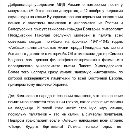
Добровольцы уведомили МИД России о намерении нести у
монумента «Алёша» ночное дежурство, а 12 ноября у подножия
скульптуры на холме Бунарджик прошла церемония возложения
венков с участием политиков и дипломатов из России и
Белоруссии в присутствии сотен граждан Болгарии. Митрополит
Пловдивский Николай отслужил молебен в память всех
советских солдат, погибших на фронтах 1941–1945 годов.
«Алёша» является частью жизни города Пловдива, частью его
бытия, его диалогом с историей». Об этом сказал доктор Симеон
Кацаров, зам. декана философско-исторического факультета
пловдивского университета имени Паисия Хилендарского.
Более того, болгары сразу узнали знакомую «методичку», по
которой оскверняются памятники по всей Восточной Европе,
примером тому является Украина.
Для болгарского народа в сознании заложено, что осквернение
памятников является страшным грехом, как осквернение могилы
на кладбище. И такой грех несёт страшную кару свыше,
поскольку памятники – это не камни, а символы почитания.
Недаром транспарант возле «Алёши» напоминал всей стране:
«Люди, будьте бдительны! Истина только одна: нет