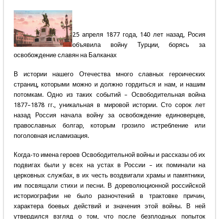
25 апреля 1877 года, 140 лет назад, Росия
объявила войну Турции, борясь за
освобождение славян на Балканах
В истории нашего Отечества много славных героических
страниц, которыми можно и должно гордиться и нам, и нашим
потомкам. Одно из таких событий – Освободительная война
1877–1878 гг., уникальная в мировой истории. Сто сорок лет
назад Россия начала войну за освобождение единоверцев,
православных болгар, которым грозило истребление или
поголовная исламизация.
Когда-то имена героев Освободительной войны и рассказы об их
подвигах были у всех на устах в России – их поминали на
церковных службах, в их честь воздвигали храмы и памятники,
им посвящали стихи и песни. В дореволюционной российской
историографии не было разночтений в трактовке причин,
характера боевых действий и значения этой войны. В ней
утвердился взгляд о том, что после безплодных попыток