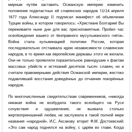
мирным путём заставить Османскую империю изменить
положение подвластных ей славянских народов 12/24 апреля
1877 года Александр II подписал манифест об объявлении
Турции войны, в котором говорилось: «Христиане Болгарии! Вы
переживаете ныне дни для вас приснопамятные. Пробил час
освобождения вашего от безправного мусульманского гнёта».
Война стала кульминацией политики России, которая
последовательно отстаивала идею независимости славянских
народов, в то время как европейские державы этого не желали.
Они не только проявляли поразительное равнодушие к фактам
массовых убийств и истязаний десятков тысяч славян, но и
считали правомерными действия Османской империи, жестоко
подавлявшей восстания доведённых до отчаяния покорённых
народов.
По многочисленным свидетельствам современников, «никогда
никакая война не возбудила такого всеобщего на Руси
сочувствия и одушевления, не вызвала столько
жертвоприношений любви, не заслужила в такой полной мере
названия «народной». И.С. Аксакову вторит Ф.М. Достоевский:
«Это сам народ поднялся на войну, с царём во главе. Когда