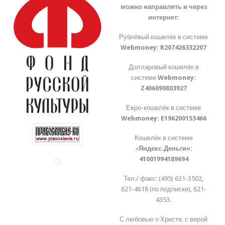
можно направлять и через
интернет:
Рублёвый кошелёк в системе
Webmoney:
R207426332207
Долларовый кошелёк в
системе
Webmoney:
Z406090803927
Евро-кошелёк в системе
Webmoney:
E196200153466
Кошелёк в системе
«
Яндекс.Деньги»:
41001994189694
Тел./ факс: (495) 621-3502,
621-4618 (по подписке), 621-
4353.
С любовью о Христе, с верой