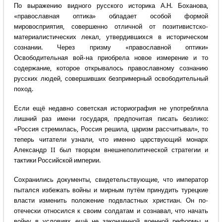
По выражению видного русского историка А.Н. Боханова,
«православная оптика» обладает особой формой
мировосприятия, совершенно отличной от позитивистско-
материалистических лекал, утвердившихся в историческом
сознании. Через призму «православной оптики»
Освободительная вой-на приобрела новое измерение и то
содержание, которое открывалось православному сознанию
русских людей, совершивших безпримерный освободительный
поход.
Если ещё недавно советская историография не употребляла
лишний раз имени государя, предпочитая писать безлико:
«Россия стремилась, Россия решила, царизм рассчитывал», то
теперь читатели узнали, что именно царствующий монарх
Александр II был творцом внешнеполитической стратегии и
тактики Российской империи.
Сохранились документы, свидетельствующие, что император
пытался избежать войны и мирным путём принудить турецкие
власти изменить положение подвластных христиан. Он по-
отечески относился к своим солдатам и сознавал, что начать
войну в условиях ещё не законченной военной реформы и