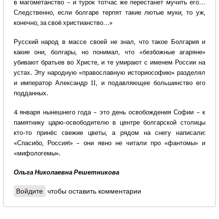
в магометанство – и турок тотчас же перестанет мучить его…
Следственно, если болгаре терпят такие лютые муки, то уж,
конечно, за своё христианство…»
Русский народ в массе своей не знал, что такое Болгария и
какие они, болгары, но понимал, что «безбожные агаряне»
убивают братьев во Христе, и те умирают с именем России на
устах. Эту народную «православную историософию» разделял
и император Александр II, и подавляющее большинство его
подданных.
4 января нынешнего года – это день освобождения Софии – к
памятнику царю-освободителю в центре болгарской столицы
кто-то принёс свежие цветы, а рядом на снегу написали:
«Спасибо, Россия!» – они явно не читали про «фантомы» и
«мифологемы».
Ольга Николаевна Решетникова
Войдите
чтобы оставить комментарии