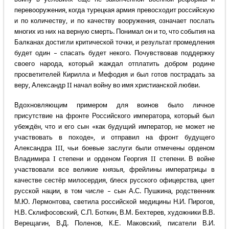
перевооружения, когда турецкая армия превосходит российскую
и по количеству, и по качеству вооружения, означает послать
многих из них на верную смерть. Понимал он и то, что события на
Балканах достигли критической точки, и результат промедления
будет один – спасать будет некого. Почувствовав поддержку
своего народа, который жаждал отплатить добром родине
просветителей Кирилла и Мефодия и был готов пострадать за
веру, Александр II начал войну во имя христианской любви.
Вдохновляющим примером для воинов было личное
присутствие на фронте Российского императора, который был
убеждён, что и его сын «как будущий император, не может не
участвовать в походе», и отправил на фронт будущего
Александра III, чьи боевые заслуги были отмечены орденом
Владимира I степени и орденом Георгия II степени. В войне
участвовали все великие князья, фрейлины императрицы в
качестве сестёр милосердия, блеск русского офицерства, цвет
русской нации, в том числе – сын А.С. Пушкина, родственник
М.Ю. Лермонтова, светила российской медицины Н.И. Пирогов,
Н.В. Склифосовский, С.П. Боткин, В.М. Бехтерев, художники В.В.
Верещагин, В.Д. Поленов, К.Е. Маковский, писатели В.И.