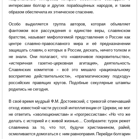
интересами болгар и других порабощённых народов, и таким
образом обеспечила их этническое спасение.
Особо выделяется группа авторов, которая объявляет
фантомом все рассуждения о единстве веры, славянском
братстве, называет мифологемой представления о России как
центре славяно-православного мира и её предназначении
защищать славян, о которых в России, дескать, ничего толком и
не знали. Они полагают, что «навязчивое покровительство»,
«истеричная газетно-церковная агитация», деятельность
Славянских комитетов – всё это мешало «рациональному
восприятию действительности», «прагматическому подходу»
российских правящих кругов. Подобные секулярные штампы
родились не сегодня.
В своё время мудрый Ф.М. Достоевский, с тревогой отмечавший
отход известной части русской интеллигенции от Церкви, не мог
не ответить «эволюционистам» и «прогрессистам»: «Но что же
делать с историей и с живой жизнью… Сообразите: турок режет
славянина за то, что тот, будучи христианином, райей,
осмеливается домогаться с ним равноправия. Перейди болгарин