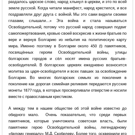
раздалось царское слово, народ хлынул в церкви, и это по всей
земле русской. Когда читали манифест, народ крестился, и все
поздравляли друг друга с войной. Мы это сами видели своими
глазами, слышали…» Эта война и стала называться
Освободительной, потому что русский народ совершил подвиг
самопожертвования, кровью своей воскресив к жизни братьев по
вере и вернув Болгарию из небытия на политическую карту
мира. Именно поэтому в Болгарии около 450 (!) памятников,
посвящённых героям Освободительной войны, улицы
болгарских городов и сёл носят имена русских братьев-
освободителей. В болгарских церквях ежедневно возносится
молитва за царя-освободителя и всех павших за освобождение
Болгарии. Во многих болгарских семьях из поколения в
поколение как дорогая семейная реликвия передаются русские
монеты 1877 года, в которых просверливали отверстие и носили
вместе с православным крестиком.
А между тем в нашем обществе об этой войне известно до
обидного мало. Очень показательно, что среди первых
памятников, которые уничтожила советская власть, были
памятники герою Освободительной войны, легендарному
«белому генералу» М.Д. Скобелеву. Более того, осквернили его