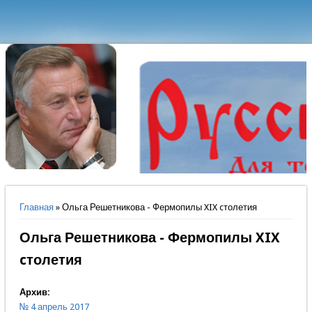
Вы здесь
Главная
» Ольга Решетникова - Фермопилы XIX cтолетия
Ольга Решетникова - Фермопилы XIX
cтолетия
Архив:
№ 4 апрель 2017