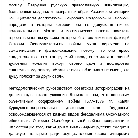
могилу. Разрушая русскую православную цивилизацию,
большевики создавали превратный образ Российской империи
как «цитадели деспотизма», «мирового жандарма» и «тюрьмы
народов», в истории которой они не допускали ничего
положительного. Могла ли богоборческая власть почитать
героев войны, импульсом которой был религиозный фактор?
История Освободительной войны была обречена на
замалчивание и фальсификацию, потому что она яркое
свидетельство того, как русский народ сплотился в единый
духовный монолит вокруг своего царя и последовал
евангельскому завету: «Больше сия любви никто не имеет, кто
душу положит за други своя».
Методологическим руководством советской историографии на
долгие годы стало указание Ленина о том, что основным
объективным содержанием войны 1877–1878 гг. «были
буржуазно-национальные движения или “судороги”
освобождающегося от разных видов феодализма буржуазного
общества». Историю Освободительной войны превратили в
иллюстрацию того, как «царизм гнал» бедных русских солдат в
далёкую Болгарию ради осуществления своих имперских