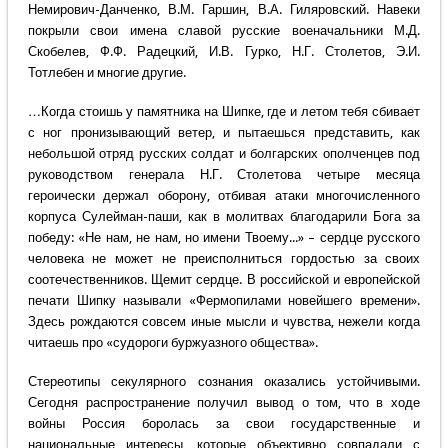
Немирович-Данченко, В.М. Гаршин, В.А. Гиляровский. Навеки
покрыли свои имена славой русские военачальники М.Д.
Скобелев, Ф.Ф. Радецкий, И.В. Гурко, Н.Г. Столетов, Э.И.
Тотлебен и многие другие.
…Когда стоишь у памятника на Шипке, где и летом тебя сбивает
с ног пронизывающий ветер, и пытаешься представить, как
небольшой отряд русских солдат и болгарских ополченцев под
руководством генерала Н.Г. Столетова четыре месяца
героически держал оборону, отбивая атаки многочисленного
корпуса Сулейман-паши, как в молитвах благодарили Бога за
победу: «Не нам, не нам, но имени Твоему...» – сердце русского
человека не может не преисполниться гордостью за своих
соотечественников. Щемит сердце. В российской и европейской
печати Шипку называли «Фермопилами новейшего времени».
Здесь рождаются совсем иные мысли и чувства, нежели когда
читаешь про «судороги буржуазного общества».
Стереотипы секулярного сознания оказались устойчивыми.
Сегодня распространение получил вывод о том, что в ходе
войны Россия боролась за свои государственные и
национальные интересы, которые объективно совпадали с