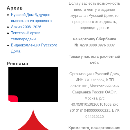
Если у вас есть возможность
Архив
внести лепту в издание
Русский Дом будущее
журнала «Русский Дом», то
вырастает из прошлого
проще всего это сделать,
Архив 2008 -2026
переведя деньги
Текстовый архив
на карточку Сбербанка
телепередачи
№ 4279 3800 3976 0337
Видеоколлекция Русского
Дома
Также у нас есть расчётный
счёт:
Реклама
Организация «Русский Дом»,
ИНН 7702365862, КПП
770201001, Московский банк
Сбербанка России ОАО г.
Москва, р/с
40703810538260101068, к/с
30101810400000000225, БИК
044525225
Кроме того, пожертвования