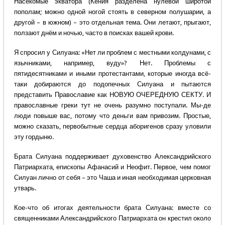
Насекомые экватора (Кения разделена нулевой широтой
пополам; можно одной ногой стоять в северном полушарии, а
другой – в южном) – это отдельная тема. Они летают, прыгают,
ползают днём и ночью, часто в поисках вашей крови.
Я спросил у Силуана: «Нет ли проблем с местными колдунами, с
язычниками, например, вуду»? Нет. Проблемы с
пятидесятниками и иными протестантами, которые иногда всё-
таки добираются до подопечных Силуана и пытаются
представить Православие как НОВУЮ ОЧЕРЕДНУЮ СЕКТУ. И
православные греки тут не очень разумно поступали. Мы-де
люди повыше вас, потому что деньги вам привозим. Простые,
можно сказать, первобытные сердца аборигенов сразу уловили
эту гордыню.
Брата Силуана поддерживает духовенство Александрийского
Патриархата, епископы Афанасий и Неофит. Первое, чем помог
Силуан лично от себя – это Чаша и иная необходимая церковная
утварь.
Кое-что об итогах деятельности брата Силуана: вместе со
священниками Александрийского Патриархата он крестил около