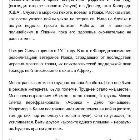
(выглядит старше возраста Иисуса) в г. Денвер, штат Колорадо
(США). Служил в морской пехоте, воевал в Ираке. Рассказывал,
как после ужасов войны уехал на остров св. Нила на Аляске и
целую неделю просто плакал. Работал он и военным
полицейским в Японии, пока его здоровье окончательно не
расшаталось.
Постриг Силуан принял в 2011 году. В штате Флорида занимался
реабилитацией ветеранов Ирака, страдавших от последствий
черепно-мозговых травм, их психологической поддержкой, пока
Господь не благословил его ехать в Африку.
Монах рассказал мне о трудностях своей работы. Пока всё было
в режиме интернета, было полегче. Труднее стало «на месте».
Мы знаем выражение: «Восток – дело тонкое, Петруха». Можно
слегка перефразировать: «Африка – дело тончайшее».
Например, в Кении постоянно идёт межплеменная война (кстати,
там до сих пор используют копья и луки). Она то утихает, то
усиливается. Быть другом какого-то одного племени – неразум-
но. Будешь врагом для всех.