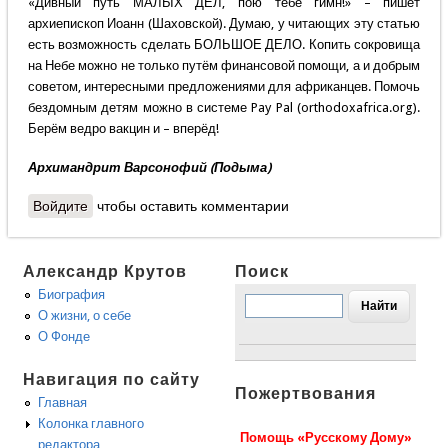
«Дивный путь МАЛЫХ ДЕЛ, пою тебе гимн!» – пишет
архиепископ Иоанн (Шаховской). Думаю, у читающих эту статью
есть возможность сделать БОЛЬШОЕ ДЕЛО. Копить сокровища
на Небе можно не только путём финансовой помощи, а и добрым
советом, интересными предложениями для африканцев. Помочь
бездомным детям можно в системе Pay Pal (orthodoxafrica.org).
Берём ведро вакцин и – вперёд!
Архимандрит Варсонофий (Подыма)
Войдите
чтобы оставить комментарии
Александр Крутов
Поиск
Биография
О жизни, о себе
О Фонде
Навигация по сайту
Пожертвования
Главная
Колонка главного
Помощь «Русскому Дому»
редактора