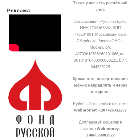
Также у нас есть расчётный
счёт:
Реклама
Организация «Русский Дом»,
ИНН 7702365862, КПП
770201001, Московский банк
Сбербанка России ОАО г.
Москва, р/с
40703810538260101068, к/с
30101810400000000225, БИК
044525225
Кроме того, пожертвования
можно направлять и через
интернет:
Рублёвый кошелёк в системе
Webmoney:
R207426332207
Долларовый кошелёк в
системе
Webmoney:
Z406090803927