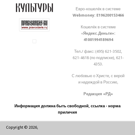
Евро-кошелёк в системе
Webmoney:
E196200153466
Кошелёк в системе
«
Яндекс.Деньги»:
41001994189694
Тел./ факс: (495) 621-3502,
621-4618 (по подписке), 621-
4353.
С любовью о Христе, с верой
и надеждой в Россию,
Редакция «РД»
Информация должна быть свободной, ссылка - норма
приличия
Copyright © 2026,