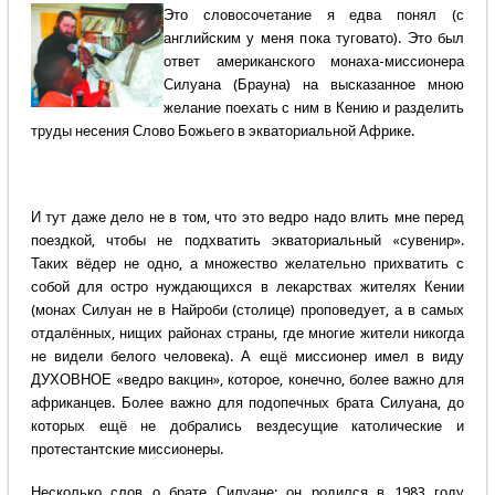
Это словосочетание я едва понял (с
английским у меня пока туговато). Это был
ответ американского монаха-миссионера
Силуана (Брауна) на высказанное мною
желание поехать с ним в Кению и разделить
труды несения Слово Божьего в экваториальной Африке.
И тут даже дело не в том, что это ведро надо влить мне перед
поездкой, чтобы не подхватить экваториальный «сувенир».
Таких вёдер не одно, а множество желательно прихватить с
собой для остро нуждающихся в лекарствах жителях Кении
(монах Силуан не в Найроби (столице) проповедует, а в самых
отдалённых, нищих районах страны, где многие жители никогда
не видели белого человека). А ещё миссионер имел в виду
ДУХОВНОЕ «ведро вакцин», которое, конечно, более важно для
африканцев. Более важно для подопечных брата Силуана, до
которых ещё не добрались вездесущие католические и
протестантские миссионеры.
Несколько слов о брате Силуане: он родился в 1983 году