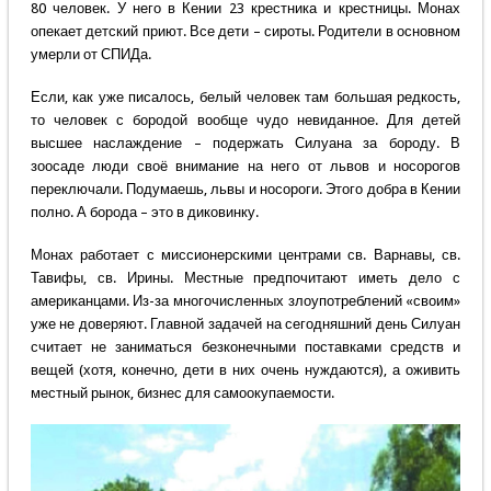
80 человек. У него в Кении 23 крестника и крестницы. Монах
опекает детский приют. Все дети – сироты. Родители в основном
умерли от СПИДа.
Если, как уже писалось, белый человек там большая редкость,
то человек с бородой вообще чудо невиданное. Для детей
высшее наслаждение – подержать Силуана за бороду. В
зоосаде люди своё внимание на него от львов и носорогов
переключали. Подумаешь, львы и носороги. Этого добра в Кении
полно. А борода – это в диковинку.
Монах работает с миссионерскими центрами св. Варнавы, св.
Тавифы, св. Ирины. Местные предпочитают иметь дело с
американцами. Из-за многочисленных злоупотреблений «своим»
уже не доверяют. Главной задачей на сегодняшний день Силуан
считает не заниматься безконечными поставками средств и
вещей (хотя, конечно, дети в них очень нуждаются), а оживить
местный рынок, бизнес для самоокупаемости.