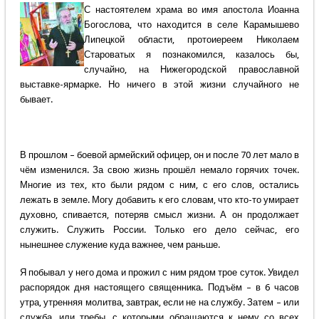
С настоятелем храма во имя апостола Иоанна
Богослова, что находится в селе Карамышево
Липецкой области, протоиереем Николаем
Староватых я познакомился, казалось бы,
случайно, на Нижегородской православной
выставке-ярмарке. Но ничего в этой жизни случайного не
бывает.
В прошлом – боевой армейский офицер, он и после 70 лет мало в
чём изменился. За свою жизнь прошёл немало горячих точек.
Многие из тех, кто были рядом с ним, с его слов, остались
лежать в земле. Могу добавить к его словам, что кто-то умирает
духовно, спивается, потеряв смысл жизни. А он продолжает
служить. Служить России. Только его дело сейчас, его
нынешнее служение куда важнее, чем раньше.
Я побывал у него дома и прожил с ним рядом трое суток. Увидел
распорядок дня настоящего священника. Подъём – в 6 часов
утра, утренняя молитва, завтрак, если не на службу. Затем – или
служба, или требы, с которыми обращаются к нему со всех