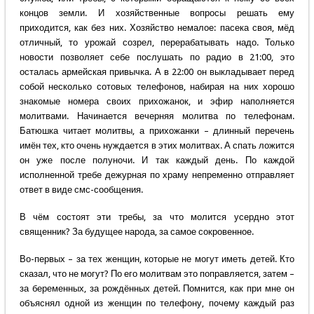
концов земли. И хозяйственные вопросы решать ему
приходится, как без них. Хозяйство немалое: пасека своя, мёд
отличный, то урожай созрел, перерабатывать надо. Только
новости позволяет себе послушать по радио в 21:00, это
осталась армейская привычка. А в 22:00 он выкладывает перед
собой несколько сотовых телефонов, набирая на них хорошо
знакомые номера своих прихожанок, и эфир наполняется
молитвами. Начинается вечерняя молитва по телефонам.
Батюшка читает молитвы, а прихожанки – длинный перечень
имён тех, кто очень нуждается в этих молитвах. А спать ложится
он уже после полуночи. И так каждый день. По каждой
исполненной требе дежурная по храму непременно отправляет
ответ в виде смс-сообщения.
В чём состоят эти требы, за что молится усердно этот
священник? За будущее народа, за самое сокровенное.
Во-первых – за тех женщин, которые не могут иметь детей. Кто
сказал, что не могут? По его молитвам это поправляется, затем –
за беременных, за рождённых детей. Помнится, как при мне он
объяснял одной из женщин по телефону, почему каждый раз