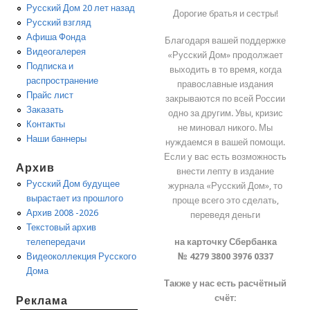
Русский Дом 20 лет назад
Дорогие братья и сестры!
Русский взгляд
Афиша Фонда
Благодаря вашей поддержке
Видеогалерея
«Русский Дом» продолжает
Подписка и
выходить в то время, когда
распространение
православные издания
Прайс лист
закрываются по всей России
Заказать
одно за другим. Увы, кризис
Контакты
не миновал никого. Мы
Наши баннеры
нуждаемся в вашей помощи.
Если у вас есть возможность
Архив
внести лепту в издание
Русский Дом будущее
журнала «Русский Дом», то
вырастает из прошлого
проще всего это сделать,
Архив 2008 -2026
переведя деньги
Текстовый архив
на карточку Сбербанка
телепередачи
№ 4279 3800 3976 0337
Видеоколлекция Русского
Дома
Также у нас есть расчётный
счёт:
Реклама