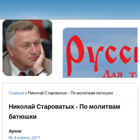
Вы здесь
Главная
» Николай Староватых - По молитвам батюшки
Николай Староватых - По молитвам
батюшки
Архив:
№ 4 апрель 2017