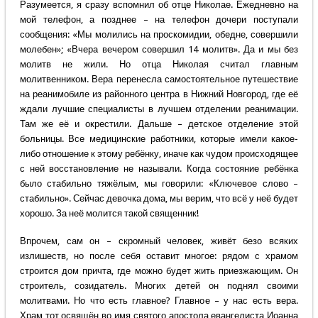
Разумеется, я сразу вспомнил об отце Николае. Ежедневно на
мой телефон, а позднее – на телефон дочери поступали
сообщения: «Мы молились на проскомидии, обедне, совершили
молебен»; «Вчера вечером совершил 14 молитв». Да и мы без
молитв не жили. Но отца Николая считал главным
молитвенником. Вера перенесла самостоятельное путешествие
на реанимобиле из районного центра в Нижний Новгород, где её
ждали лучшие специалисты в лучшем отделении реанимации.
Там же её и окрестили. Дальше – детское отделение этой
больницы. Все медицинские работники, которые имели какое-
либо отношение к этому ребёнку, иначе как чудом происходящее
с ней восстановление не называли. Когда состояние ребёнка
было стабильно тяжёлым, мы говорили: «Ключевое слово –
стабильно». Сейчас девочка дома, мы верим, что всё у неё будет
хорошо. За неё молится такой священник!
Впрочем, сам он – скромный человек, живёт безо всяких
излишеств, но после себя оставит многое: рядом с храмом
строится дом причта, где можно будет жить приезжающим. Он
строитель, созидатель. Многих детей он поднял своими
молитвами. Но что есть главное? Главное – у нас есть вера.
Храм тот освящён во имя святого апостола евангелиста Иоанна