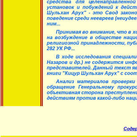
средства для целенаправленно
установок и побуждений к дейст
Шульхан Арух" - это Свод закон
поведение среди неевреев (неиуд
ним...
Принимая во внимание, что в х
на возбуждение в обществе наци
религиозной принадлежности, публ
282 УК РФ...
В ходе исследования специали
Назаров и др.) не содержится инф
представителей. Данный текст яв
книги "Кицур Шульхан Арух" с с
Анализ материалов проверки
обращение Генеральному прокур
объективная сторона преступлени
действиям против какой-либо наци
Содер