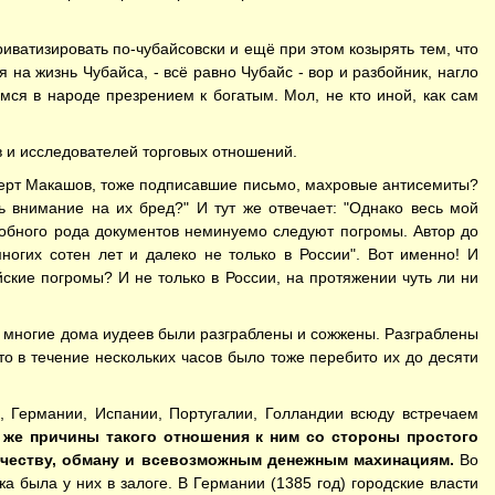
иватизировать по-чубайсовски и ещё при этом козырять тем, что
я на жизнь Чубайса, - всё равно Чубайс - вор и разбойник, нагло
мся в народе презрением к богатым. Мол, не кто иной, как сам
 и исследователей торговых отношений.
ьберт Макашов, тоже подписавшие письмо, махровые антисемиты?
 внимание на их бред?" И тут же отвечает: "Однако весь мой
одобного рода документов неминуемо следуют погромы. Автор до
ногих сотен лет и далеко не только в России". Вот именно! И
кие погромы? И не только в России, на протяжении чуть ли ни
ии многие дома иудеев были разграблены и сожжены. Разграблены
то в течение нескольких часов было тоже перебито их до десяти
, Германии, Испании, Португалии, Голландии всюду встречаем
же причины такого отношения к ним со стороны простого
ичеству, обману и всевозможным денежным махинациям.
Во
 была у них в залоге. В Германии (1385 год) городские власти