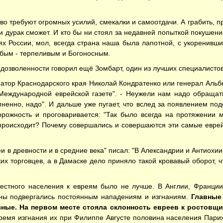
о требуют огромных усилий, смекалки и самоотдачи. А грабить, пр
, и дурак сможет. И кто бы ни стоял за недавней попыткой покушени
х России, мол, всегда страна наша была лапотной, с укоренивши
обым - терпеливым и Богоносным.
дозволенности говорил ещё Зомбарт, один из лучших специалистов
ернатор Краснодарского края Николай Кондратенко или генерал Ал
Международной еврейской газете". - Неужели нам надо обращать
омненно, надо". И дальше уже пугает, что вслед за появлением п
орожность и проговаривается: "Так было всегда на протяжении м
происходит? Почему совершались и совершаются эти самые еврейс
еи в древности и в средние века" писал: "В Александрии и Антиох
их торговцев, а в Дамаске дело приняло такой кровавый оборот, ч
естного населения к евреям было не лучше. В Англии, Франции
ны подвергались постоянным нападениям и изгнаниям.
Главные 
зные. На первом месте стояла склонность евреев к ростовщ
ремя изгнания их при Филиппе Августе половина населения Парижа