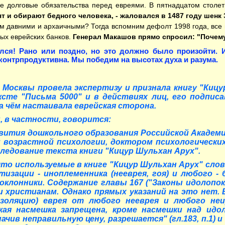
е долговые обязательства перед евреями. В пятнадцатом столе
ят и обирают бедного человека, - жаловался в 1487 году шенк
м давними и архаичными? Тогда вспомним дефолт 1998 года, все 
ых еврейских банков.
Генерал Макашов прямо спросил: "Почему
ся! Рано или поздно, но это должно было произойти. 
 контрпродуктивна. Мы победим на высотах духа и разума.
 Москвы провела экспертизу и признала книгу "Кицу
сте "Письма 5000" и в действиях лиц, его подпис
 чём настаивала еврейская сторона.
 в частности, говорится:
вития дошкольного образования Российской Академ
и возрастной психологии, доктором психологически
ледование текста книги "Кицур Шульхан Арух".
что используемые в книге "Кицур Шульхан Арух" с
изации - иноплеменника (нееврея, гоя) и любого - б
поклонники. Содержание главы 167 ("Законы идоло
и христианам. Однако прямых указаний на это нет
золяцию) еврея от любого нееврея и любого неиу
кая насмешка запрещена, кроме насмешки над идоло
ачив неправильную цену, разрешается" (гл.183, п.1)