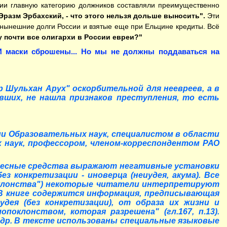
тии главную категорию должников составляли преимущественно
 Эразм Эрбахский, - что этого нельзя дольше выносить".
Эти
нынешние долги России и взятые еще при Ельцине кредиты. Всё
 почти все олигархи в России евреи?"
И маски сброшены... Но мы не должны поддаваться на
р Шульхан Арух" оскорбительной для неевреев, а в
авших, не нашла признаков преступления, то есть
ии Образовательных наук, специалистом в области
х наук, профессором, членом-корреспондентом РАО
ловесные средства выражают негативные установки
ез конкретизации - иноверца (неиудея, акума). Все
поклонства") некоторые читатели интерпретируют
. В книге содержится информация, предписывающая
дея (без конкретизации), от образа их жизни и
поклонством, которая разрешена" (гл.167, п.13).
 и др. В тексте использованы специальные языковые