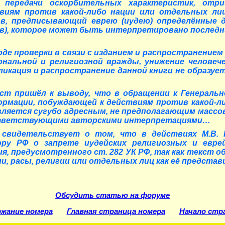
й передачи оскорбительных характеристик, отр
виям против какой-либо нации или отдельных лиц 
ов, предписывающий еврею (иудею) определённые д
еев), которое может быть интерпретировано последн
оде проверки в связи с изданием и распространением
ональной и религиозной вражды, унижение человеч
икация и распространение данной книги не образует
ст пришёл к выводу, что в обращении к Генеральн
ормации, побуждающей к действиям против какой-ли
ляется сугубо адресным, не предполагающим массов
оответствующими авторскими интерпретациями…
 свидетельствует о том, что в действиях М.В. Н
ору РФ о запрете иудейских религиозных и евр
я, предусмотренного ст. 282 УК РФ, так как текст 
и, расы, религии или отдельных лиц как её представ
Обсудить статью на форуме
жание номера
Главная страница номера
Начало стр