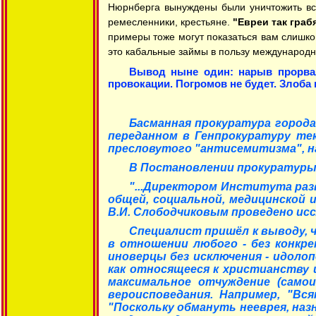
Нюрнберга вынуждены были уничтожить вс
ремесленники, крестьяне.
"Евреи так граб
примеры тоже могут показаться вам слишко
это кабальные займы в пользу международн
Вывод ныне один: нарыв прорвал
провокации. Погромов не будет. Злоба
Басманная прокуратура города
переданном в Генпрокуратуру тек
пресловутого "антисемитизма", на
В Постановлении прокуратуры,
"...Директором Института раз
общей, социальной, медицинской 
В.И. Слободчиковым проведено исс
Специалист пришёл к выводу, 
в отношении любого - без конкрет
иноверцы без исключения - идоло
как относящееся к христианству 
максимальное отчуждение (самои
вероисповедания. Например, "Вся
"Поскольку обмануть нееврея, назн