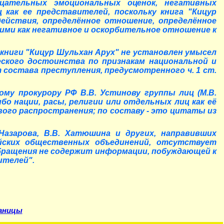
ицательных эмоциональных оценок, негативных
как ее представителей, поскольку книга "Кицур
ействия, определённое отношение, определённое
ими как негативное и оскорбительное отношение к
 книги "Кицур Шульхан Арух" не установлен умысел
еского достоинства по признакам национальной и
 состава преступления, предусмотренного ч. 1 ст.
ому прокурору РФ В.В. Устинову группы лиц (М.В.
бо нации, расы, религии или отдельных лиц как её
ого распространения; по составу - это цитаты из
азарова, В.В. Хатюшина и других, направивших
ейских общественных объединений, отсутствует
обращения не содержит информации, побуждающей к
ителей".
аницы