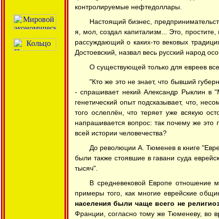
контролируемые нефтедоллары.
Настоящий бизнес, предпринимательств
я, мол, создал капитализм... Это, простите
рассуждающий о каких-то вековых традиция
Достоевский, назвал весь русский народ ос
О существующей только для евреев все
"Кто же это не знает, что бывший губ
- спрашивает некий Александр Рыклин в "
генетический опыт подсказывает, что, нес
того ослеплён, что теряет уже всякую ост
напрашивается вопрос: так почему же это 
всей истории человечества?
До революции А. Тюменев в книге "Евр
были также стоявшие в гавани суда еврейск
тысяч".
В средневековой Европе отношение м
примеры того, как многие еврейские общи
населения были чаще всего не религио
Франции, согласно тому же Тюменеву, во в