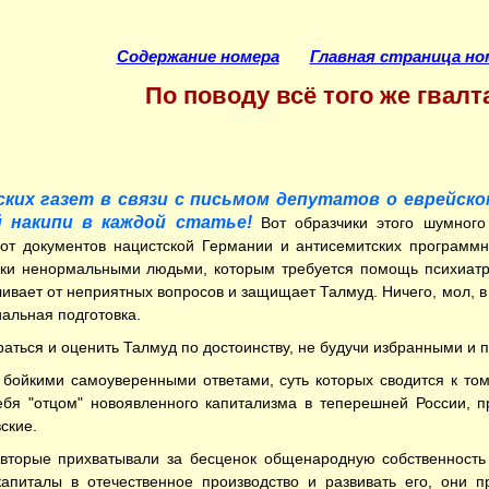
Содержание номера
Главная страница но
По поводу всё того же гвалт
ких газет в связи с письмом депутатов о еврейск
 накипи в каждой статье!
Вот образчики этого шумного 
 от документов нацистской Германии и антисемитских программ
и ненормальными людьми, которым требуется помощь психиатров"
вает от неприятных вопросов и защищает Талмуд. Ничего, мол, в н
альная подготовка.
браться и оценить Талмуд по достоинству, не будучи избранными и
о бойкими самоуверенными ответами, суть которых сводится к то
бя "отцом" новоявленного капитализма в теперешней России, пр
ские.
вторые прихватывали за бесценок общенародную собственность 
капиталы в отечественное производство и развивать его, они 