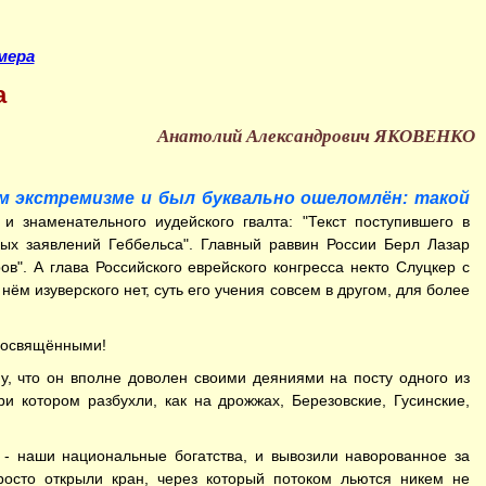
мера
а
Анатолий Александрович ЯКОВЕНКО
ом экстремизме и был буквально ошеломлён: такой
и знаменательного иудейского гвалта: "Текст поступившего в
ных заявлений Геббельса". Главный раввин России Берл Лазар
. А глава Российского еврейского конгресса некто Слуцкер с
ём изуверского нет, суть его учения совсем в другом, для более
 посвящёнными!
му, что он вполне доволен своими деяниями на посту одного из
и котором разбухли, как на дрожжах, Березовские, Гусинские,
- наши национальные богатства, и вывозили наворованное за
просто открыли кран, через который потоком льются никем не