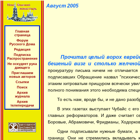
Август 2005
Главная
страница
Форум
Русского Дома
Редакция
Подписка
Прочитал целый ворох еврейс
Распространение
бешеный визг и столько желчной
Не оскудеет рука
дающего
прокуратуру письма ничем не отличается
Приглашаем
подписавших Обращение назвал "психическ
новых авторов
Ссылки
этаким хитроватым прищуром всячески увили
Поиск
полного понимания этого необходима специ
Архив
журнала
То есть нам, вроде бы, и не дано разо
Архив
телепередачи
В этих газетах выступает Чубайс с ег
главных реформаторов. И даже считает се
Боровые, Абрамовичи, Фридманы, Ходорков
Одни подписывали нужные бумаги, а 
границу. Они не стремились вкладывать 