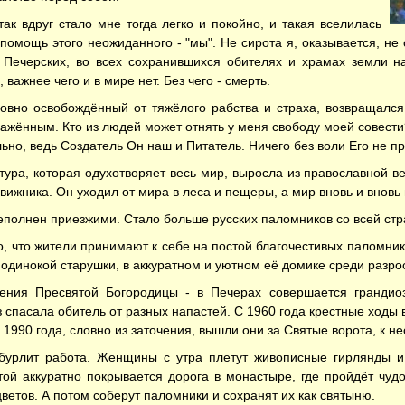
так вдруг стало мне тогда легко и покойно, и такая вселилась
 помощь этого неожиданного - "мы". Не сирота я, оказывается, не
 Печерских, во всех сохранившихся обителях и храмах земли н
 важнее чего и в мире нет. Без чего - смерть.
овно освобождённый от тяжёлого рабства и страха, возвращалс
ажённым. Кто из людей может отнять у меня свободу моей совести?
ьно, ведь Создатель Он наш и Питатель. Ничего без воли Его не про
тура, которая одухотворяет весь мир, выросла из православной 
ижника. Он уходил от мира в леса и пещеры, а мир вновь и вновь 
полнен приезжими. Стало больше русских паломников со всей стр
о, что жители принимают к себе на постой благочестивых паломник
 одинокой старушки, в аккуратном и уютном её домике среди разро
ения Пресвятой Богородицы - в Печерах совершается грандиоз
з спасала обитель от разных напастей. С 1960 года крестные ходы
 1990 года, словно из заточения, вышли они за Святые ворота, к н
бурлит работа. Женщины с утра плетут живописные гирлянды и 
той аккуратно покрывается дорога в монастыре, где пройдёт чу
етов. А потом соберут паломники и сохранят их как святыню.