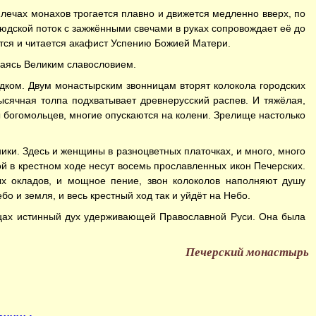
лечах монахов трогается плавно и движется медленно вверх, по
 Людской поток с зажжёнными свечами в руках сопровождает её до
тся и читается акафист Успению Божией Матери.
иваясь Великим славословием.
одком. Двум монастырским звонницам вторят колокола городских
ысячная толпа подхватывает древнерусский распев. И тяжёлая,
 богомольцев, многие опускаются на колени. Зрелище настолько
ики. Здесь и женщины в разноцветных платочках, и много, много
ой в крестном ходе несут восемь прославленных икон Печерских.
ых окладов, и мощное пение, звон колоколов наполняют душу
о и земля, и весь крестный ход так и уйдёт на Небо.
дцах истинный дух удерживающей Православной Руси. Она была
Печерский монастырь