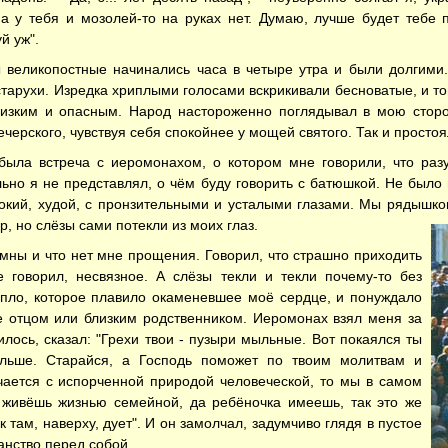
а у тебя и мозолей-то на руках нет. Думаю, лучше будет тебе п
й уж".
 великопостные начинались часа в четыре утра и были долгими
старухи. Изредка хриплыми голосами вскрикивали бесноватые, и то
изким и опасным. Народ настороженно поглядывал в мою сторон
черского, чувствуя себя спокойнее у мощей святого. Так и простоя
была встреча с иеромонахом, о котором мне говорили, что раз
ьно я не представлял, о чём буду говорить с батюшкой. Не было 
сокий, худой, с пронзительными и усталыми глазами. Мы рядышко
р, но слёзы сами потекли из моих глаз.
омны и что нет мне прощения. Говорил, что страшно приходить
ое говорил, несвязное. А слёзы текли и текли почему-то без
епло, которое плавило окаменевшее моё сердце, и понуждало
не отцом или близким родственником. Иеромонах взял меня за
ерилось, сказал: "Грехи твои - пузыри мыльные. Вот покаялся ты
ольше. Старайся, а Господь поможет по твоим молитвам и
учается с испорченной природой человеческой, то мы в самом
ы живёшь жизнью семейной, да ребёночка имеешь, так это же
к там, наверху, дует". И он замолчал, задумчиво глядя в пустое
анство перед собой.