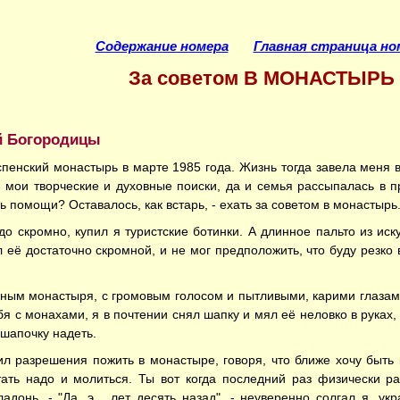
Содержание номера
Главная страница но
За советом В МОНАСТЫРЬ
ой Богородицы
енский монастырь в марте 1985 года. Жизнь тогда завела меня в т
и мои творческие и духовные поиски, да и семья рассыпалась в 
 помощи? Оставалось, как встарь, - ехать за советом в монастырь
адо скромно, купил я туристские ботинки. А длинное пальто из ис
её достаточно скромной, и не мог предположить, что буду резко 
нным монастыря, с громовым голосом и пытливыми, карими глазам
бя с монахами, я в почтении снял шапку и мял её неловко в руках,
шапочку надеть.
л разрешения пожить в монастыре, говоря, что ближе хочу быть 
тать надо и молиться. Ты вот когда последний раз физически р
адонь. - "Да, э... лет десять назад", - неуверенно солгал я, ук