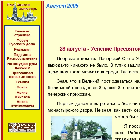
Август 2005
Главная
страница
Форум
Русского Дома
28 августа - Успение Пресвят
Редакция
Подписка
Впервые я посетил Печерский Свято-Усп
Распространение
Не оскудеет рука
выхода-то никакого не было. В тупик зашл
дающего
щемящая тоска маячили впереди. Где искать
Приглашаем
новых авторов
Зная, что в Великий пост одеваться н
Ссылки
были моей повседневной одеждой, я считал 
Поиск
Архив
печерских прихожан.
журнала
Архив
Первым делом я встретился с благочи
телепередачи
монастырского двора. Не зная, как вести се
можно бы и 
Я проси
надо. Рабо
оглядывая л