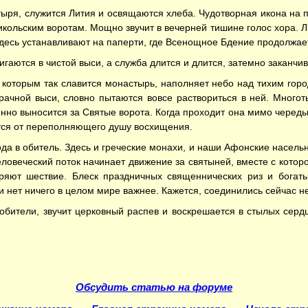
ыря, служится Лития и освящаются хлеба. Чудотворная икона на п
 Никольским воротам. Мощно звучит в вечерней тишине голос хора.
десь устанавливают на паперти, где Всенощное Бдение продолжае
жигаются в чистой выси, а служба длится и длится, затемно заканч
, которым так славится монастырь, наполняет небо над тихим гор
рачной выси, словно пытаются вовсе раствориться в ней. Многот
нно выносится за Святые ворота. Когда проходит она мимо череды
тся от переполняющего душу восхищения.
да в обитель. Здесь и греческие монахи, и наши Афонские насельн
ловеческий поток начинает движение за святыней, вместе с котор
ряют шествие. Блеск праздничных священнических риз и богат
 нет ничего в целом мире важнее. Кажется, соединились сейчас неб
обители, звучит церковный распев и воскрешается в стылых сер
Обсудить статью на форуме