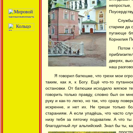
непростые, 
Поусердству
Службы
старики да 
пугающе бл
Корнилия Пе
Потом 
приблизител
дверях, вы
наш разгово
Я говорил батюшке, что грехи мои огр
таким, как я, к Богу. Ещё что-то путанн
остановки. От батюшки исходило мягкое т
говорить только правду, словно был он м
руку и как-то легко, но так, что сразу пов
искренне, и нет их. Не греши только б
стараниям. А если упадёшь, что часто сл
низу тебя за пяточку подхватим. А что т
благодатный луг альпийский. Знал бы ты, ка
простр