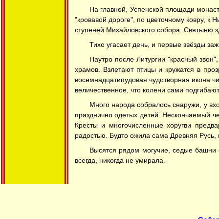
На главной, Успенской площади монаст
"кровавой дороге", по цветочному ковру, к
ступеней Михайловского собора. Святыню з
Тихо угасает день, и первые звёзды за
Наутро после Литургии "красный звон"
храмов. Взлетают птицы и кружатся в проз
восемнадцатипудовая чудотворная икона чи
величественное, что колени сами подгибаю
Много народа собралось снаружи, у вхо
празднично одетых детей. Нескончаемый че
Кресты и многочисленные хоругви предва
радостью. Будто ожила сама Древняя Русь, и
Высятся рядом могучие, седые башни 
всегда, никогда не умирала.