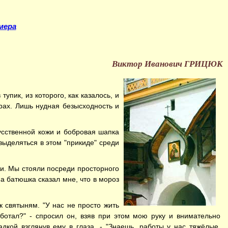
мера
Виктор Иванович ГРИЦЮК
упик, из которого, как казалось, и
прах. Лишь нудная безысходность и
.
кусственной кожи и бобровая шапка
выделяться в этом "прикиде" среди
и. Мы стояли посреди просторного
 а батюшка сказал мне, что в мороз
к святыням. "У нас не просто жить
аботал?" - спросил он, взяв при этом мою руку и внимательно
радкой взглянув ему в глаза. - "Знаешь, работы у нас тяжёлые,