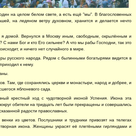
 один на целом белом свете, а есть ещё "мы". В благословенных
ашей, на ледяном ветру духовном, хранится и делается нечто
я я домой. Вернулся в Москву иным, свободным, окрылённым и
 С нами Бог и кто Его сильнее? А что мы рабы Господни, так это
исходит, и ничего нет случайного в мире.
веры русского народа. Рядом с былинными богатырями видится в
приходил к нему.
аны.
ов. Там, где сохранялись церкви и монастыри, народ и добрее, и
сшегося яблоневого сада.
ный крестный ход с чудотворной иконой Успения. Икона эта
 вокруг обители на тридцать лет были прекращены и совершались
есказанной радости православных.
венки из цветов. Послушники и трудники привозят на телегах
дотворная икона. Женщины украсят её плетёными гирляндами и