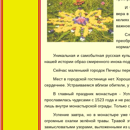
И 
вера в
келиях
важное,
Сл
преобр
нормал
Уникальная и самобытная русская куль
нашей истории образ смиренного инока-подв
Сейчас маленький городок Печеры пере
Мест в городской гостинице нет. Хорош
сердечнее. Устраиваемся вблизи обители, у
В главный праздник монастыря - Усп
прославилась чудесами с 1523 года и не ра
лишь внутри монастырской ограды. Только с
Успение завтра, но в монастыре уже 
огромные охапки зелёной травы. Травой э
замысловатыми узорами, выложенными из цв